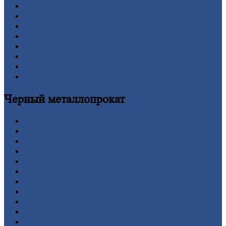
О
Компании
Заводы
Контакты
Прайс-лист
Новости
Личный
кабинет
Оформление
заказа
Оплата
Черный
металлопрокат
Арматура
Двутавровая
балка (двутавр)
Квадрат
Круг
стальной
Лист
Проволока
Рельсы
Сетка
Труба
Шестигранник
Калькулятор