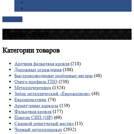
Галерея
Доставка
Контакты
Прайс-лист
Категории
товаров
Арочная фальцевая кровля
(218)
Дорожные ограждения
(108)
Быстровозводимые разборные ангары
(48)
Омега-профиль ГПО
(238)
Металлочерепица
(1324)
Забор металлический «Еврожалюзи»
(48)
Евроштакетник
(74)
Арматурные каркасы
(159)
Фальцевая кровля
(177)
Панели СИП (SIP)
(69)
Сварной решетчатый настил
(13)
Черный металлопрокат
(2932)