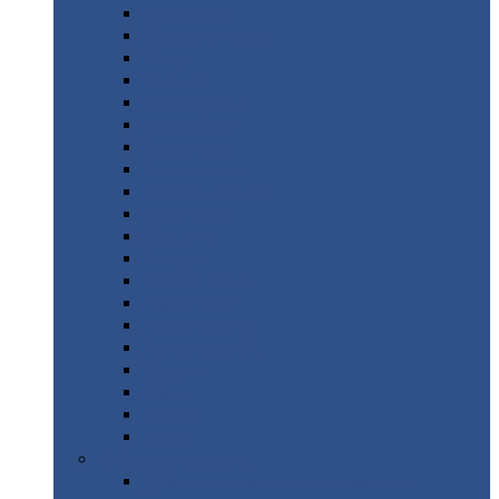
Монтеррей
Супермонтеррей
Макси
Экоррей
Монтекристо
Монтерроса
Трамонтана
Квинта
плюс
Квинта
плюс 3D
Квинта
уно
Монкатта
Классик
Классик
плюс
Ламонтерра
Ламонтерра
X
Ламонтерра
XL
Модерн
Камея
Квадро
Кредо
Доборные
элементы
Доборные
элементы с полимерным