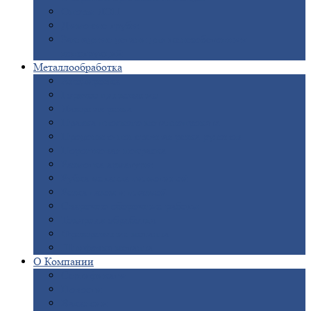
Опоры
ЛЭП
Дымовые
трубы
Закладные
детали для железобетонных
конструкций
Металлообработка
Анодировка
Горячее
цинкование
Лазерная
резка
Правка
плоского металлопроката
Продольно-поперечная
резка рулонов
Порошковая
покраска
Размотка
арматуры
Рубка
металла гильотиной
Резка
газом и плазмой
Сварочно-сборочные
работы
Токарная
обработка
Фрезерование
металла
Шлифовка
металла
О
Компании
Сертификаты
Новости
Вакансии