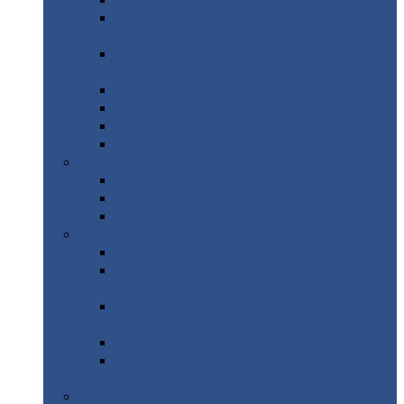
Профнастил
с нестандартной шириной С21
Профнастил
с нестандартной шириной
МП35
Профнастил
с нестандартной шириной
НС35
Профнастил
с нестандартной шириной С44
Профнастил
с нестандартной шириной Н60
Профнастил
с нестандартной шириной Н75
Профнастил
с нестандартной шириной Н114
Профнастил
Профнастил
для крыши
Профнастил
окрашенный
Профнастил
оцинкованный
Сэндвич-панели
Нестандартные
сэндвич панели
С
минераловатным утеплителем (
кровельные )
С
утеплителем из пенополистерола (
кровельные )
С
минераловатным утеплителем ( стеновые )
С
утеплителем из пенополистерола (
стеновые )
Металлочерепица