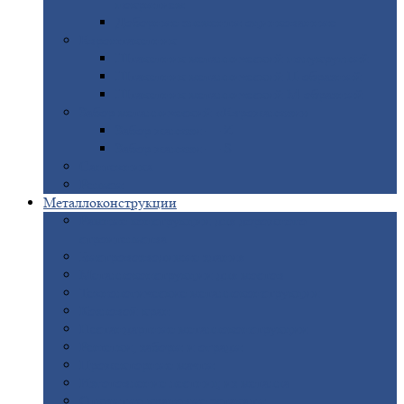
покрытием
Доборные
элементы оцинкованные
Евроштакетник
Штакетник
металлический полукруглый
Штакетник
металлический П-образный
Штакетник
металлический М-образный
Забор
металлический «Еврожалюзи»
Забор
жалюзи — Z
Забор
жалюзи — S
Сантехника
Рельсы
Металлоконструкции
Рамные
конструкции для дорожного
строительства
Быстровозводимые
здания
Металлоконструкции
для мостов
Технологические
металлоконструкции
Козловой
кран
Нестандартные
металлоконструкции
Решетки,
заборы и ограды
Прожекторные
мачты
Изготовление
лестниц из металла
Открытые
крановые эстакады