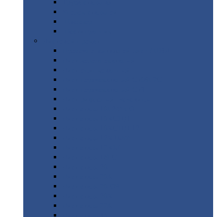
Труба
стальная
Уголок
стальной
Швеллер
Шестигранник
Листовой
прокат
Просечно-вытяжной
лист / ПВЛ
Лист
холоднокатаный
Лист
оцинкованный
Лист
горячекатаный Ст09Г2С
Лист
горячекатаный Ст3
Лист
рифленый: чечевицы
Лист
сталь 10Г2ФБЮ
Лист
сталь 10ХСНД
Лист
сталь 10ХСНД-12
Лист
сталь 12Х1МФ
Лист
сталь 12ХМ
Лист
сталь 16ГС
Лист
сталь 20
Лист
сталь 20К
Лист
сталь 20ЮЧ
Лист
сталь 20Х
Лист
сталь 22К
Лист
сталь 45