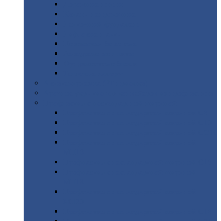
Дорожные
плиты
Каналы
непроходные
Ленточный
фундамент
Лифтовые
шахты
Перемычки
бетонные
Аэродромные
плиты
Фундаментные
блоки
Тепловые
камеры
Авиатехприемка
(РТ приемка)
Арочное
укрытие для конвейеров из профнастила
Профнастил
с нестандартной шириной
Профнастил
с нестандартной шириной С8
Профнастил
с нестандартной шириной С10
Профнастил
с нестандартной шириной СС10
Профнастил
с нестандартной шириной
МП10
Профнастил
с нестандартной шириной С15
Профнастил
с нестандартной шириной
МП18
Профнастил
с нестандартной шириной
МП20
Профнастил
с нестандартной шириной С18