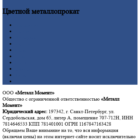
Цветной
металлопрокат
Алюминий
Бронза
Вольфрам
Латунь
Медь
Никель
Олово
Свинец
Титан
Цинк
ООО
«Металл Момент»
Общество с ограниченной ответственностью
«Металл
Момент»
Юридический адрес:
197342, г. Санкт-Петербург, ул.
Сердобольская, дом 65, литер А, помещение 707-712Н, ИНН
7814646533 КПП 781401001 ОГРН 1167847163428
Обращаем Ваше внимание на то, что вся информация
(включая цены) на этом интернет-сайте носит исключительно