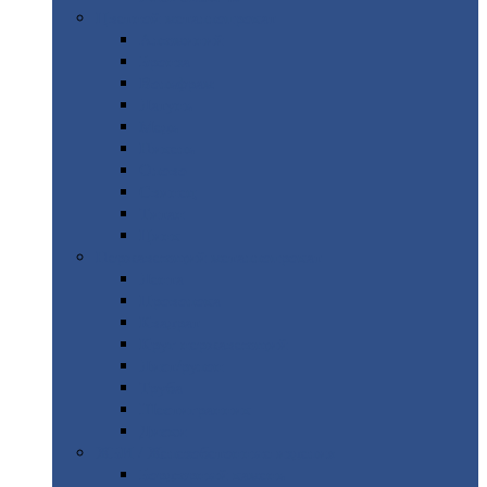
Цветной
металлопрокат
Алюминий
Бронза
Вольфрам
Латунь
Медь
Никель
Олово
Свинец
Титан
Цинк
Нержавеющий
металлопрокат
Лента
Проволока
Квадрат
Круг
нержавеющий
Лист/рулон
Труба
Шестигранник
Диски
ЖБИ
/ Железобетонные изделия
Бордюрный
камень