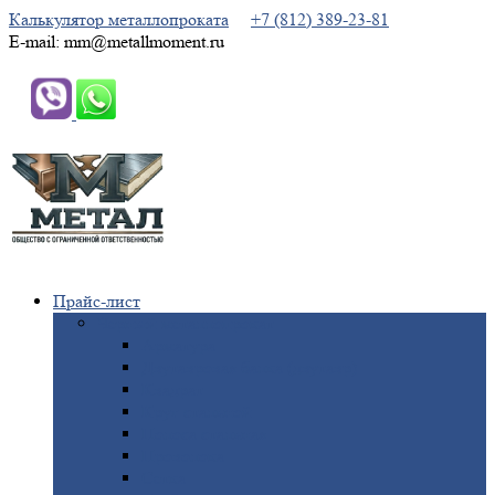
Калькулятор металлопроката
+7 (812) 389-23-81
E-mail: mm@metallmoment.ru
Прайс-лист
Черный
металлопрокат
Арматура
Двутавровая
балка (двутавр)
Квадрат
Круг
стальной
Полоса
стальная
Проволока
Сетка