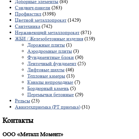
Доборные элементы
(84)
Сэндвич-панели
(263)
Профнастил
(3398)
Цветной металлопрокат
(1429)
Сантехника
(742)
Нержавеющий металлопрокат
(871)
ЖБИ / Железобетонные изделия
(159)
Дорожные плиты
(1)
Аэродромные плиты
(3)
Фундаментные блоки
(30)
Ленточный фундамент
(25)
Лифтовые шахты
(46)
Тепловые камеры
(13)
Каналы непроходные
(7)
Бордюрный камень
(5)
Перемычки бетонные
(29)
Рельсы
(23)
Авиатехприемка (РТ приемка)
(31)
Контакты
ООО «Металл Момент»