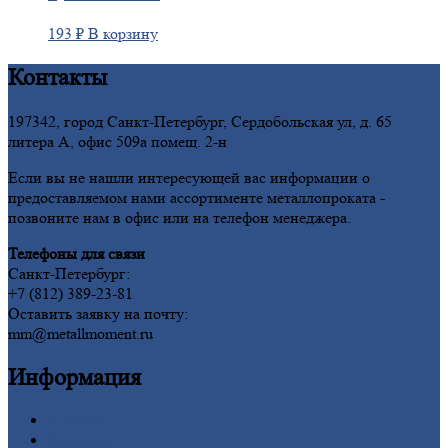
193
₽
В корзину
Контакты
197342, город Санкт-Петербург, Сердобольская ул, д. 65
литера А, офис 509а помещ. 2-н
Если вы не нашли интересующей вас информации о
предоставляемом нами ассортименте металлопроката -
позвоните нам в офис или на телефон менеджера.
Телефоны для связи
Санкт-Петербург:
+7 (812) 389-23-81
Оставить заявку на почту:
mm@metallmoment.ru
Информация
Главная
Вакансии