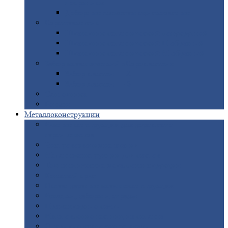
покрытием
Доборные
элементы оцинкованные
Евроштакетник
Штакетник
металлический полукруглый
Штакетник
металлический П-образный
Штакетник
металлический М-образный
Забор
металлический «Еврожалюзи»
Забор
жалюзи — Z
Забор
жалюзи — S
Сантехника
Рельсы
Металлоконструкции
Рамные
конструкции для дорожного
строительства
Быстровозводимые
здания
Металлоконструкции
для мостов
Технологические
металлоконструкции
Козловой
кран
Нестандартные
металлоконструкции
Решетки,
заборы и ограды
Прожекторные
мачты
Изготовление
лестниц из металла
Открытые
крановые эстакады