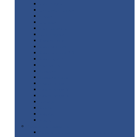
Монтеррей
Супермонтеррей
Макси
Экоррей
Монтекристо
Монтерроса
Трамонтана
Квинта
плюс
Квинта
плюс 3D
Квинта
уно
Монкатта
Классик
Классик
плюс
Ламонтерра
Ламонтерра
X
Ламонтерра
XL
Модерн
Камея
Квадро
Кредо
Доборные
элементы
Доборные
элементы с полимерным