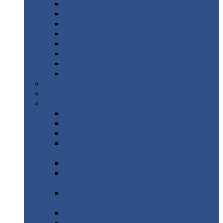
Дорожные
плиты
Каналы
непроходные
Ленточный
фундамент
Лифтовые
шахты
Перемычки
бетонные
Аэродромные
плиты
Фундаментные
блоки
Тепловые
камеры
Авиатехприемка
(РТ приемка)
Арочное
укрытие для конвейеров из профнастила
Профнастил
с нестандартной шириной
Профнастил
с нестандартной шириной С8
Профнастил
с нестандартной шириной С10
Профнастил
с нестандартной шириной СС10
Профнастил
с нестандартной шириной
МП10
Профнастил
с нестандартной шириной С15
Профнастил
с нестандартной шириной
МП18
Профнастил
с нестандартной шириной
МП20
Профнастил
с нестандартной шириной С18