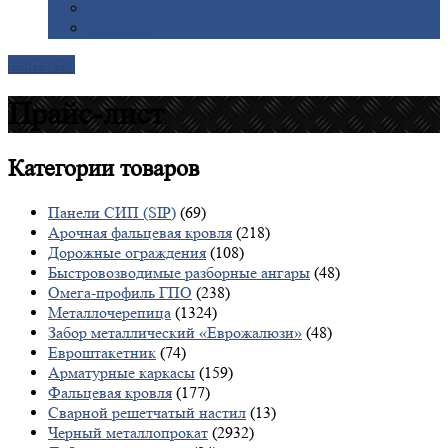
Галерея
Доставка
Контакты
Прайс-лист
Категории
товаров
Панели СИП (SIP)
(69)
Арочная фальцевая кровля
(218)
Дорожные ограждения
(108)
Быстровозводимые разборные ангары
(48)
Омега-профиль ГПО
(238)
Металлочерепица
(1324)
Забор металлический «Еврожалюзи»
(48)
Евроштакетник
(74)
Арматурные каркасы
(159)
Фальцевая кровля
(177)
Сварной решетчатый настил
(13)
Черный металлопрокат
(2932)