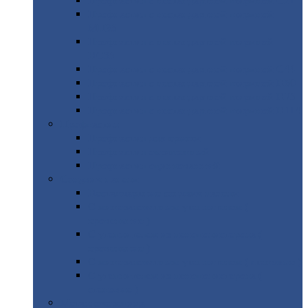
Профнастил
с нестандартной шириной С21
Профнастил
с нестандартной шириной
МП35
Профнастил
с нестандартной шириной
НС35
Профнастил
с нестандартной шириной С44
Профнастил
с нестандартной шириной Н60
Профнастил
с нестандартной шириной Н75
Профнастил
с нестандартной шириной Н114
Профнастил
Профнастил
для крыши
Профнастил
окрашенный
Профнастил
оцинкованный
Сэндвич-панели
Нестандартные
сэндвич панели
С
минераловатным утеплителем (
кровельные )
С
утеплителем из пенополистерола (
кровельные )
С
минераловатным утеплителем ( стеновые )
С
утеплителем из пенополистерола (
стеновые )
Металлочерепица