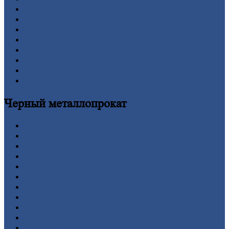
О
Компании
Заводы
Контакты
Прайс-лист
Новости
Личный
кабинет
Оформление
заказа
Оплата
Черный
металлопрокат
Арматура
Двутавровая
балка (двутавр)
Квадрат
Круг
стальной
Лист
Проволока
Рельсы
Сетка
Труба
Шестигранник
Калькулятор