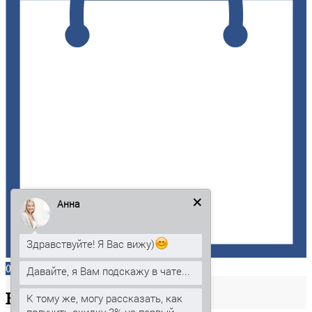
Анна
Здравствуйте! Я Вас вижу)
0
Давайте, я Вам подскажу в чате...
Ваша
корзина
К тому же, могу рассказать, как
получить скидку 3% на первый