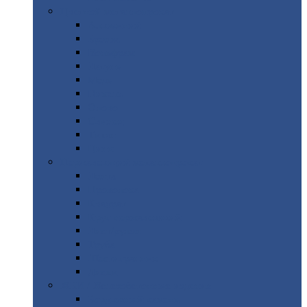
Цветной
металлопрокат
Алюминий
Бронза
Вольфрам
Латунь
Медь
Никель
Олово
Свинец
Титан
Цинк
Нержавеющий
металлопрокат
Лента
Проволока
Квадрат
Круг
нержавеющий
Лист/рулон
Труба
Шестигранник
Диски
ЖБИ
/ Железобетонные изделия
Бордюрный
камень