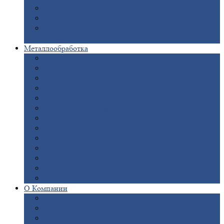
Опоры
ЛЭП
Дымовые
трубы
Закладные
детали для железобетонных
конструкций
Металлообработка
Анодировка
Горячее
цинкование
Лазерная
резка
Правка
плоского металлопроката
Продольно-поперечная
резка рулонов
Порошковая
покраска
Размотка
арматуры
Рубка
металла гильотиной
Резка
газом и плазмой
Сварочно-сборочные
работы
Токарная
обработка
Фрезерование
металла
Шлифовка
металла
О
Компании
Сертификаты
Новости
Вакансии