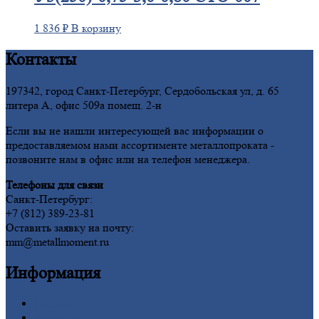
1 836
₽
В корзину
Контакты
197342, город Санкт-Петербург, Сердобольская ул, д. 65
литера А, офис 509а помещ. 2-н
Если вы не нашли интересующей вас информации о
предоставляемом нами ассортименте металлопроката -
позвоните нам в офис или на телефон менеджера.
Телефоны для связи
Санкт-Петербург:
+7 (812) 389-23-81
Оставить заявку на почту:
mm@metallmoment.ru
Информация
Главная
Вакансии