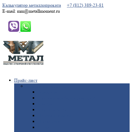
Калькулятор металлопроката
+7 (812) 389-23-81
E-mail: mm@metallmoment.ru
Прайс-лист
Черный
металлопрокат
Арматура
Двутавровая
балка (двутавр)
Квадрат
Круг
стальной
Полоса
стальная
Проволока
Сетка