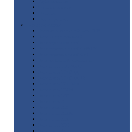
Труба
стальная
Уголок
стальной
Швеллер
Шестигранник
Листовой
прокат
Просечно-вытяжной
лист / ПВЛ
Лист
холоднокатаный
Лист
оцинкованный
Лист
горячекатаный Ст09Г2С
Лист
горячекатаный Ст3
Лист
рифленый: чечевицы
Лист
сталь 10Г2ФБЮ
Лист
сталь 10ХСНД
Лист
сталь 10ХСНД-12
Лист
сталь 12Х1МФ
Лист
сталь 12ХМ
Лист
сталь 16ГС
Лист
сталь 20
Лист
сталь 20К
Лист
сталь 20ЮЧ
Лист
сталь 20Х
Лист
сталь 22К
Лист
сталь 45