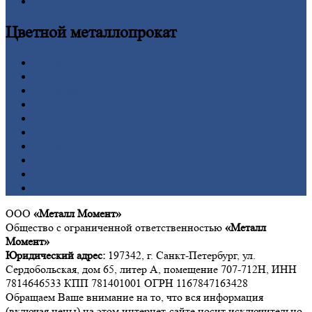
Калькулятор
Цветной
металлопрокат
Алюминий
Бронза
Вольфрам
Латунь
Медь
Никель
Олово
Свинец
Титан
Цинк
ООО
«Металл Момент»
Общество с ограниченной ответственностью
«Металл
Момент»
Юридический адрес:
197342, г. Санкт-Петербург, ул.
Сердобольская, дом 65, литер А, помещение 707-712Н, ИНН
7814646533 КПП 781401001 ОГРН 1167847163428
Обращаем Ваше внимание на то, что вся информация
(включая цены) на этом интернет-сайте носит исключительно