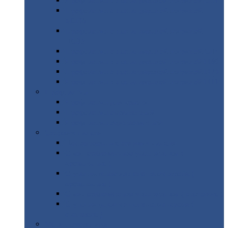
Профнастил
с нестандартной шириной С21
Профнастил
с нестандартной шириной
МП35
Профнастил
с нестандартной шириной
НС35
Профнастил
с нестандартной шириной С44
Профнастил
с нестандартной шириной Н60
Профнастил
с нестандартной шириной Н75
Профнастил
с нестандартной шириной Н114
Профнастил
Профнастил
для крыши
Профнастил
окрашенный
Профнастил
оцинкованный
Сэндвич-панели
Нестандартные
сэндвич панели
С
минераловатным утеплителем (
кровельные )
С
утеплителем из пенополистерола (
кровельные )
С
минераловатным утеплителем ( стеновые )
С
утеплителем из пенополистерола (
стеновые )
Металлочерепица