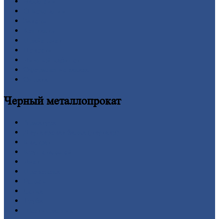
Вакансии
О
Компании
Заводы
Контакты
Прайс-лист
Новости
Личный
кабинет
Оформление
заказа
Оплата
Черный
металлопрокат
Арматура
Двутавровая
балка (двутавр)
Квадрат
Круг
стальной
Лист
Проволока
Рельсы
Сетка
Труба
Шестигранник