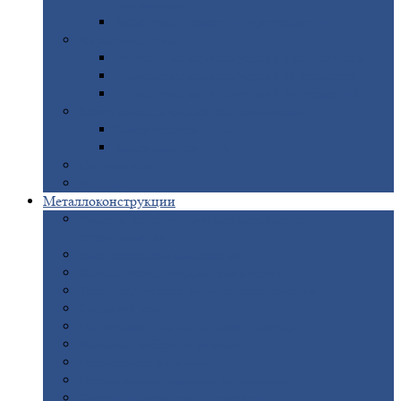
покрытием
Доборные
элементы оцинкованные
Евроштакетник
Штакетник
металлический полукруглый
Штакетник
металлический П-образный
Штакетник
металлический М-образный
Забор
металлический «Еврожалюзи»
Забор
жалюзи — Z
Забор
жалюзи — S
Сантехника
Рельсы
Металлоконструкции
Рамные
конструкции для дорожного
строительства
Быстровозводимые
здания
Металлоконструкции
для мостов
Технологические
металлоконструкции
Козловой
кран
Нестандартные
металлоконструкции
Решетки,
заборы и ограды
Прожекторные
мачты
Изготовление
лестниц из металла
Открытые
крановые эстакады