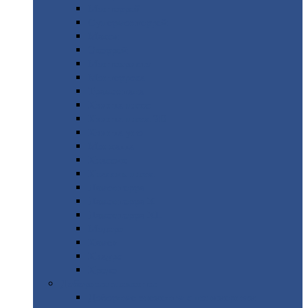
Монтеррей
Супермонтеррей
Макси
Экоррей
Монтекристо
Монтерроса
Трамонтана
Квинта
плюс
Квинта
плюс 3D
Квинта
уно
Монкатта
Классик
Классик
плюс
Ламонтерра
Ламонтерра
X
Ламонтерра
XL
Модерн
Камея
Квадро
Кредо
Доборные
элементы
Доборные
элементы с полимерным