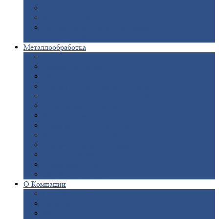
Опоры
ЛЭП
Дымовые
трубы
Закладные
детали для железобетонных
конструкций
Металлообработка
Анодировка
Горячее
цинкование
Лазерная
резка
Правка
плоского металлопроката
Продольно-поперечная
резка рулонов
Порошковая
покраска
Размотка
арматуры
Рубка
металла гильотиной
Резка
газом и плазмой
Сварочно-сборочные
работы
Токарная
обработка
Фрезерование
металла
Шлифовка
металла
О
Компании
Сертификаты
Новости
Вакансии