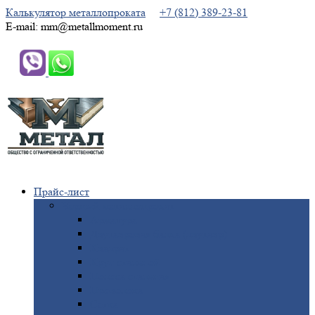
Калькулятор металлопроката
+7 (812) 389-23-81
E-mail: mm@metallmoment.ru
Прайс-лист
Черный
металлопрокат
Арматура
Двутавровая
балка (двутавр)
Квадрат
Круг
стальной
Полоса
стальная
Проволока
Сетка