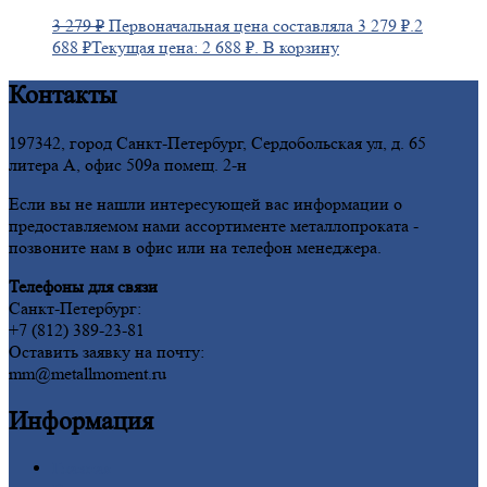
3 279
₽
Первоначальная цена составляла 3 279 ₽.
2
688
₽
Текущая цена: 2 688 ₽.
В корзину
Контакты
197342, город Санкт-Петербург, Сердобольская ул, д. 65
литера А, офис 509а помещ. 2-н
Если вы не нашли интересующей вас информации о
предоставляемом нами ассортименте металлопроката -
позвоните нам в офис или на телефон менеджера.
Телефоны для связи
Санкт-Петербург:
+7 (812) 389-23-81
Оставить заявку на почту:
mm@metallmoment.ru
Информация
Главная