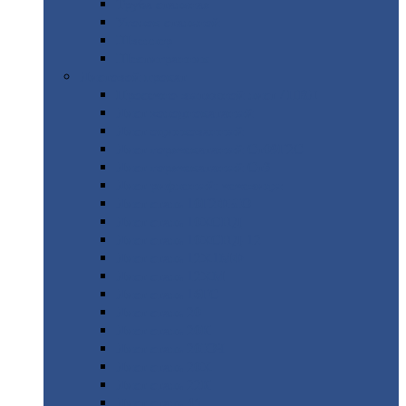
Труба
стальная
Уголок
стальной
Швеллер
Шестигранник
Листовой
прокат
Просечно-вытяжной
лист / ПВЛ
Лист
холоднокатаный
Лист
оцинкованный
Лист
горячекатаный Ст09Г2С
Лист
горячекатаный Ст3
Лист
рифленый: чечевицы
Лист
сталь 10Г2ФБЮ
Лист
сталь 10ХСНД
Лист
сталь 10ХСНД-12
Лист
сталь 12Х1МФ
Лист
сталь 12ХМ
Лист
сталь 16ГС
Лист
сталь 20
Лист
сталь 20К
Лист
сталь 20ЮЧ
Лист
сталь 20Х
Лист
сталь 22К
Лист
сталь 45