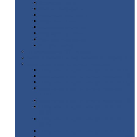
Дорожные
плиты
Каналы
непроходные
Ленточный
фундамент
Лифтовые
шахты
Перемычки
бетонные
Аэродромные
плиты
Фундаментные
блоки
Тепловые
камеры
Авиатехприемка
(РТ приемка)
Арочное
укрытие для конвейеров из профнастила
Профнастил
с нестандартной шириной
Профнастил
с нестандартной шириной С8
Профнастил
с нестандартной шириной С10
Профнастил
с нестандартной шириной СС10
Профнастил
с нестандартной шириной
МП10
Профнастил
с нестандартной шириной С15
Профнастил
с нестандартной шириной
МП18
Профнастил
с нестандартной шириной
МП20
Профнастил
с нестандартной шириной С18