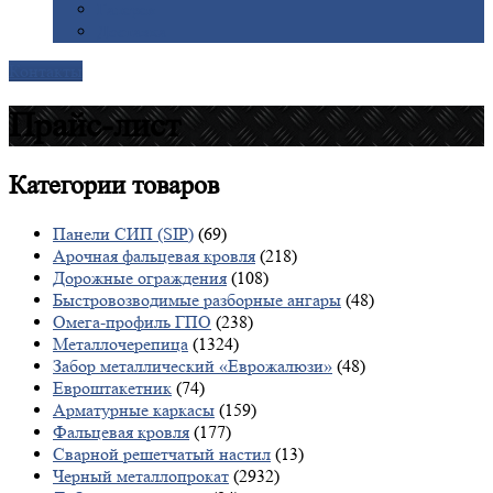
Галерея
Доставка
Контакты
Прайс-лист
Категории
товаров
Панели СИП (SIP)
(69)
Арочная фальцевая кровля
(218)
Дорожные ограждения
(108)
Быстровозводимые разборные ангары
(48)
Омега-профиль ГПО
(238)
Металлочерепица
(1324)
Забор металлический «Еврожалюзи»
(48)
Евроштакетник
(74)
Арматурные каркасы
(159)
Фальцевая кровля
(177)
Сварной решетчатый настил
(13)
Черный металлопрокат
(2932)