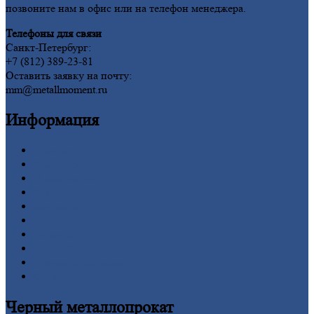
позвоните нам в офис или на телефон менеджера.
Телефоны для связи
Санкт-Петербург:
+7 (812) 389-23-81
Оставить заявку на почту:
mm@metallmoment.ru
Информация
Главная
Вакансии
О
Компании
Заводы
Контакты
Прайс-лист
Новости
Личный
кабинет
Оформление
заказа
Оплата
Черный
металлопрокат