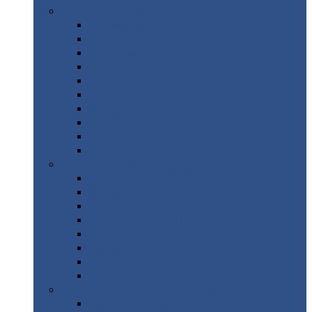
Цветной
металлопрокат
Алюминий
Бронза
Вольфрам
Латунь
Медь
Никель
Олово
Свинец
Титан
Цинк
Нержавеющий
металлопрокат
Лента
Проволока
Квадрат
Круг
нержавеющий
Лист/рулон
Труба
Шестигранник
Диски
ЖБИ
/ Железобетонные изделия
Бордюрный
камень