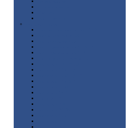
Труба
стальная
Уголок
стальной
Швеллер
Шестигранник
Листовой
прокат
Просечно-вытяжной
лист / ПВЛ
Лист
холоднокатаный
Лист
оцинкованный
Лист
горячекатаный Ст09Г2С
Лист
горячекатаный Ст3
Лист
рифленый: чечевицы
Лист
сталь 10Г2ФБЮ
Лист
сталь 10ХСНД
Лист
сталь 10ХСНД-12
Лист
сталь 12Х1МФ
Лист
сталь 12ХМ
Лист
сталь 16ГС
Лист
сталь 20
Лист
сталь 20К
Лист
сталь 20ЮЧ
Лист
сталь 20Х
Лист
сталь 22К
Лист
сталь 45