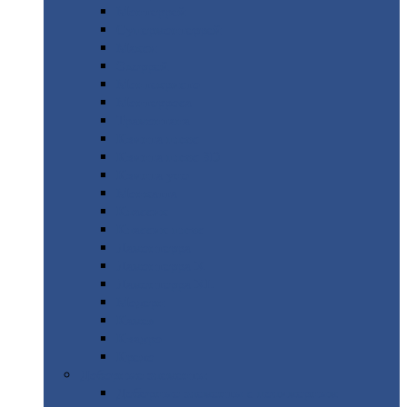
Монтеррей
Супермонтеррей
Макси
Экоррей
Монтекристо
Монтерроса
Трамонтана
Квинта
плюс
Квинта
плюс 3D
Квинта
уно
Монкатта
Классик
Классик
плюс
Ламонтерра
Ламонтерра
X
Ламонтерра
XL
Модерн
Камея
Квадро
Кредо
Доборные
элементы
Доборные
элементы с полимерным