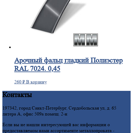
Арочный
фальц гладкий Полиэстер
RAL 7024. 0,45
260
₽
В корзину
Контакты
197342, город Санкт-Петербург, Сердобольская ул, д. 65
литера А, офис 509а помещ. 2-н
Если вы не нашли интересующей вас информации о
предоставляемом нами ассортименте металлопроката -