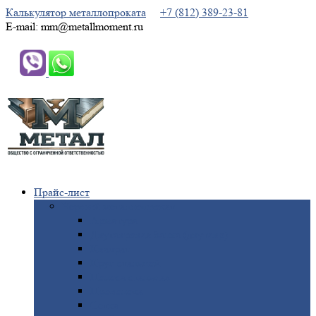
Калькулятор металлопроката
+7 (812) 389-23-81
E-mail: mm@metallmoment.ru
Прайс-лист
Черный
металлопрокат
Арматура
Двутавровая
балка (двутавр)
Квадрат
Круг
стальной
Полоса
стальная
Проволока
Сетка