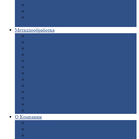
Опоры
ЛЭП
Дымовые
трубы
Закладные
детали для железобетонных
конструкций
Металлообработка
Анодировка
Горячее
цинкование
Лазерная
резка
Правка
плоского металлопроката
Продольно-поперечная
резка рулонов
Порошковая
покраска
Размотка
арматуры
Рубка
металла гильотиной
Резка
газом и плазмой
Сварочно-сборочные
работы
Токарная
обработка
Фрезерование
металла
Шлифовка
металла
О
Компании
Сертификаты
Новости
Вакансии