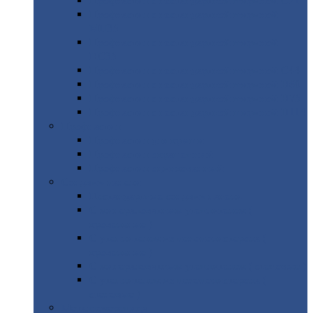
Профнастил
с нестандартной шириной С21
Профнастил
с нестандартной шириной
МП35
Профнастил
с нестандартной шириной
НС35
Профнастил
с нестандартной шириной С44
Профнастил
с нестандартной шириной Н60
Профнастил
с нестандартной шириной Н75
Профнастил
с нестандартной шириной Н114
Профнастил
Профнастил
для крыши
Профнастил
окрашенный
Профнастил
оцинкованный
Сэндвич-панели
Нестандартные
сэндвич панели
С
минераловатным утеплителем (
кровельные )
С
утеплителем из пенополистерола (
кровельные )
С
минераловатным утеплителем ( стеновые )
С
утеплителем из пенополистерола (
стеновые )
Металлочерепица