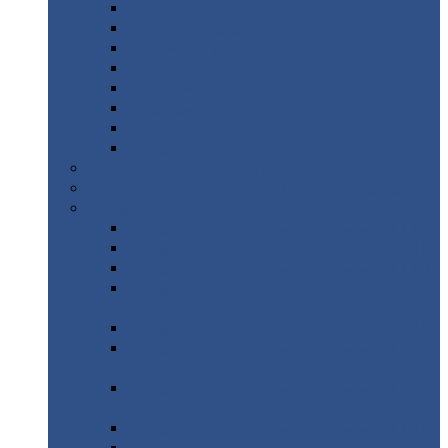
Дорожные
плиты
Каналы
непроходные
Ленточный
фундамент
Лифтовые
шахты
Перемычки
бетонные
Аэродромные
плиты
Фундаментные
блоки
Тепловые
камеры
Авиатехприемка
(РТ приемка)
Арочное
укрытие для конвейеров из профнастила
Профнастил
с нестандартной шириной
Профнастил
с нестандартной шириной С8
Профнастил
с нестандартной шириной С10
Профнастил
с нестандартной шириной СС10
Профнастил
с нестандартной шириной
МП10
Профнастил
с нестандартной шириной С15
Профнастил
с нестандартной шириной
МП18
Профнастил
с нестандартной шириной
МП20
Профнастил
с нестандартной шириной С18