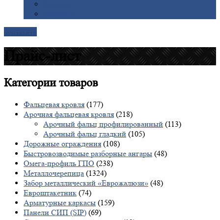
Галерея
Доставка
Контакты
Прайс-лист
Категории
товаров
Фальцевая кровля
(177)
Арочная фальцевая кровля
(218)
Арочный фальц профилированный
(113)
Арочный фальц гладкий
(105)
Дорожные ограждения
(108)
Быстровозводимые разборные ангары
(48)
Омега-профиль ГПО
(238)
Металлочерепица
(1324)
Забор металлический «Еврожалюзи»
(48)
Евроштакетник
(74)
Арматурные каркасы
(159)
Панели СИП (SIP)
(69)