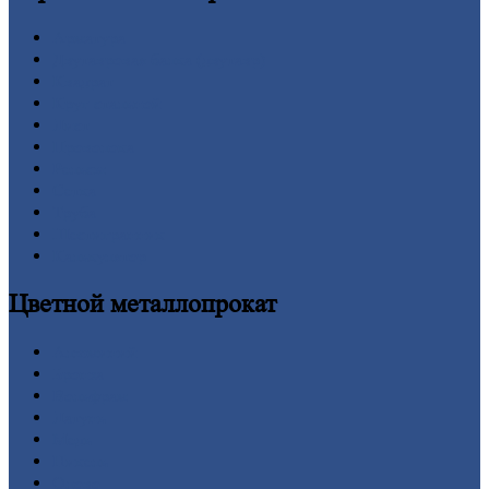
Арматура
Двутавровая
балка (двутавр)
Квадрат
Круг
стальной
Лист
Проволока
Рельсы
Сетка
Труба
Шестигранник
Калькулятор
Цветной
металлопрокат
Алюминий
Бронза
Вольфрам
Латунь
Медь
Никель
Олово