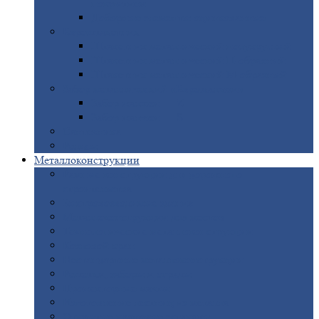
покрытием
Доборные
элементы оцинкованные
Евроштакетник
Штакетник
металлический полукруглый
Штакетник
металлический П-образный
Штакетник
металлический М-образный
Забор
металлический «Еврожалюзи»
Забор
жалюзи — Z
Забор
жалюзи — S
Сантехника
Рельсы
Металлоконструкции
Рамные
конструкции для дорожного
строительства
Быстровозводимые
здания
Металлоконструкции
для мостов
Технологические
металлоконструкции
Козловой
кран
Нестандартные
металлоконструкции
Решетки,
заборы и ограды
Прожекторные
мачты
Изготовление
лестниц из металла
Открытые
крановые эстакады