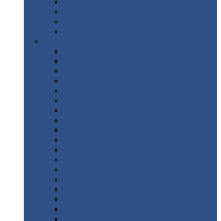
Труба
стальная
Уголок
стальной
Швеллер
Шестигранник
Листовой
прокат
Просечно-вытяжной
лист / ПВЛ
Лист
холоднокатаный
Лист
оцинкованный
Лист
горячекатаный Ст09Г2С
Лист
горячекатаный Ст3
Лист
рифленый: чечевицы
Лист
сталь 10Г2ФБЮ
Лист
сталь 10ХСНД
Лист
сталь 10ХСНД-12
Лист
сталь 12Х1МФ
Лист
сталь 12ХМ
Лист
сталь 16ГС
Лист
сталь 20
Лист
сталь 20К
Лист
сталь 20ЮЧ
Лист
сталь 20Х
Лист
сталь 22К
Лист
сталь 45