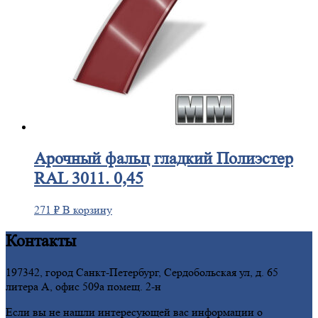
Арочный
фальц гладкий Полиэстер
RAL 3011. 0,45
271
₽
В корзину
Контакты
197342, город Санкт-Петербург, Сердобольская ул, д. 65
литера А, офис 509а помещ. 2-н
Если вы не нашли интересующей вас информации о