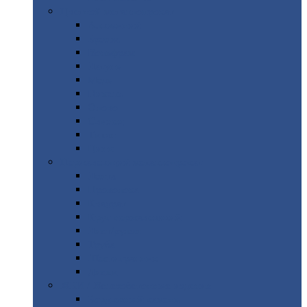
Цветной
металлопрокат
Алюминий
Бронза
Вольфрам
Латунь
Медь
Никель
Олово
Свинец
Титан
Цинк
Нержавеющий
металлопрокат
Лента
Проволока
Квадрат
Круг
нержавеющий
Лист/рулон
Труба
Шестигранник
Диски
ЖБИ
/ Железобетонные изделия
Бордюрный
камень