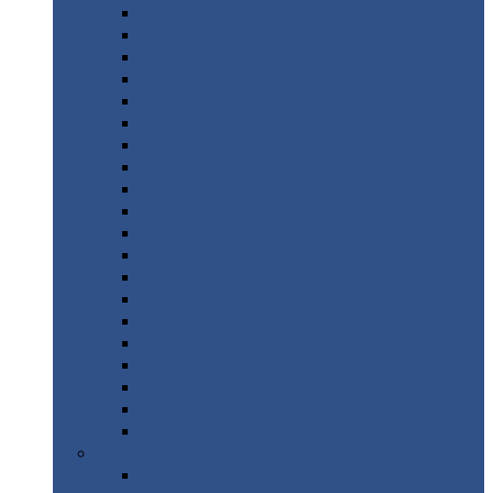
Монтеррей
Супермонтеррей
Макси
Экоррей
Монтекристо
Монтерроса
Трамонтана
Квинта
плюс
Квинта
плюс 3D
Квинта
уно
Монкатта
Классик
Классик
плюс
Ламонтерра
Ламонтерра
X
Ламонтерра
XL
Модерн
Камея
Квадро
Кредо
Доборные
элементы
Доборные
элементы с полимерным