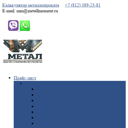
Калькулятор металлопроката
+7 (812) 389-23-81
E-mail: mm@metallmoment.ru
Прайс-лист
Черный
металлопрокат
Арматура
Двутавровая
балка (двутавр)
Квадрат
Круг
стальной
Полоса
стальная
Проволока
Сетка