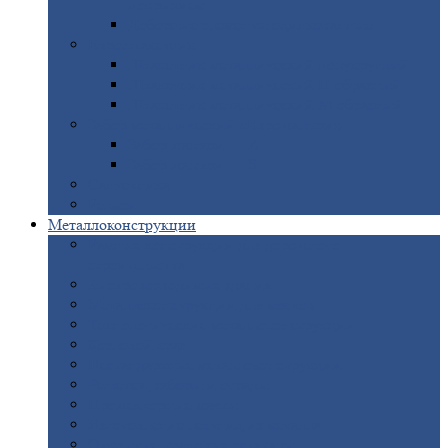
покрытием
Доборные
элементы оцинкованные
Евроштакетник
Штакетник
металлический полукруглый
Штакетник
металлический П-образный
Штакетник
металлический М-образный
Забор
металлический «Еврожалюзи»
Забор
жалюзи — Z
Забор
жалюзи — S
Сантехника
Рельсы
Металлоконструкции
Рамные
конструкции для дорожного
строительства
Быстровозводимые
здания
Металлоконструкции
для мостов
Технологические
металлоконструкции
Козловой
кран
Нестандартные
металлоконструкции
Решетки,
заборы и ограды
Прожекторные
мачты
Изготовление
лестниц из металла
Открытые
крановые эстакады