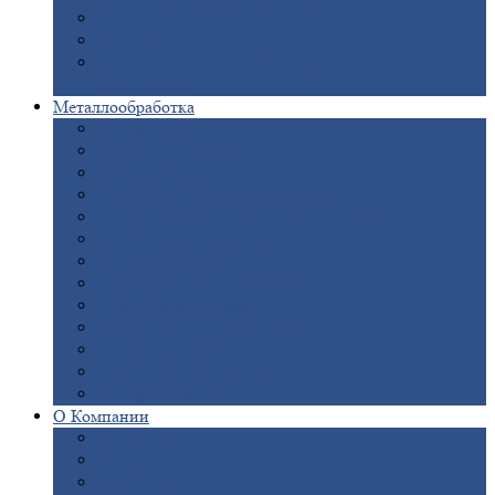
Опоры
ЛЭП
Дымовые
трубы
Закладные
детали для железобетонных
конструкций
Металлообработка
Анодировка
Горячее
цинкование
Лазерная
резка
Правка
плоского металлопроката
Продольно-поперечная
резка рулонов
Порошковая
покраска
Размотка
арматуры
Рубка
металла гильотиной
Резка
газом и плазмой
Сварочно-сборочные
работы
Токарная
обработка
Фрезерование
металла
Шлифовка
металла
О
Компании
Сертификаты
Новости
Вакансии