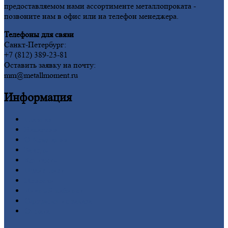
предоставляемом нами ассортименте металлопроката -
позвоните нам в офис или на телефон менеджера.
Телефоны для связи
Санкт-Петербург:
+7 (812) 389-23-81
Оставить заявку на почту:
mm@metallmoment.ru
Информация
Главная
Вакансии
О
Компании
Заводы
Контакты
Прайс-лист
Новости
Личный
кабинет
Оформление
заказа
Оплата