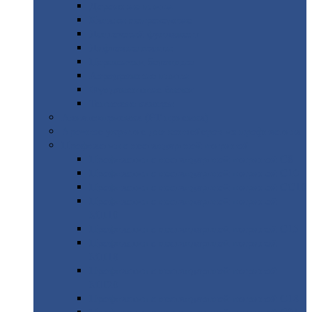
Дорожные
плиты
Каналы
непроходные
Ленточный
фундамент
Лифтовые
шахты
Перемычки
бетонные
Аэродромные
плиты
Фундаментные
блоки
Тепловые
камеры
Авиатехприемка
(РТ приемка)
Арочное
укрытие для конвейеров из профнастила
Профнастил
с нестандартной шириной
Профнастил
с нестандартной шириной С8
Профнастил
с нестандартной шириной С10
Профнастил
с нестандартной шириной СС10
Профнастил
с нестандартной шириной
МП10
Профнастил
с нестандартной шириной С15
Профнастил
с нестандартной шириной
МП18
Профнастил
с нестандартной шириной
МП20
Профнастил
с нестандартной шириной С18