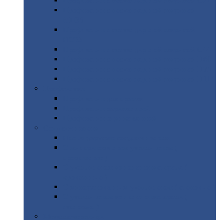
Профнастил
с нестандартной шириной С21
Профнастил
с нестандартной шириной
МП35
Профнастил
с нестандартной шириной
НС35
Профнастил
с нестандартной шириной С44
Профнастил
с нестандартной шириной Н60
Профнастил
с нестандартной шириной Н75
Профнастил
с нестандартной шириной Н114
Профнастил
Профнастил
для крыши
Профнастил
окрашенный
Профнастил
оцинкованный
Сэндвич-панели
Нестандартные
сэндвич панели
С
минераловатным утеплителем (
кровельные )
С
утеплителем из пенополистерола (
кровельные )
С
минераловатным утеплителем ( стеновые )
С
утеплителем из пенополистерола (
стеновые )
Металлочерепица