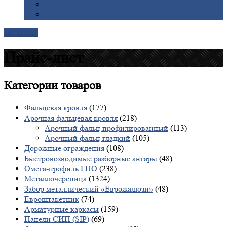
Галерея
Доставка
Контакты
Прайс-лист
Категории
товаров
Фальцевая кровля
(177)
Арочная фальцевая кровля
(218)
Арочный фальц профилированный
(113)
Арочный фальц гладкий
(105)
Дорожные ограждения
(108)
Быстровозводимые разборные ангары
(48)
Омега-профиль ГПО
(238)
Металлочерепица
(1324)
Забор металлический «Еврожалюзи»
(48)
Евроштакетник
(74)
Арматурные каркасы
(159)
Панели СИП (SIP)
(69)