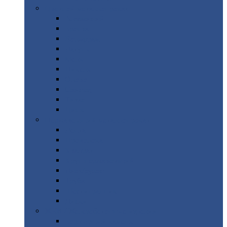
Цветной
металлопрокат
Алюминий
Бронза
Вольфрам
Латунь
Медь
Никель
Олово
Свинец
Титан
Цинк
Нержавеющий
металлопрокат
Лента
Проволока
Квадрат
Круг
нержавеющий
Лист/рулон
Труба
Шестигранник
Диски
ЖБИ
/ Железобетонные изделия
Бордюрный
камень