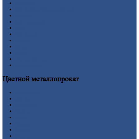
Арматура
Двутавровая
балка (двутавр)
Квадрат
Круг
стальной
Лист
Проволока
Рельсы
Сетка
Труба
Шестигранник
Калькулятор
Цветной
металлопрокат
Алюминий
Бронза
Вольфрам
Латунь
Медь
Никель
Олово
Свинец