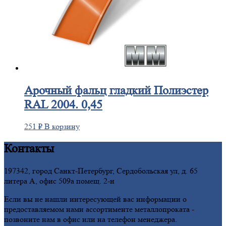
Арочный
фальц гладкий Полиэстер
RAL 2004. 0,45
251
₽
В корзину
Контакты
197342, город Санкт-Петербург, Сердобольская ул, д. 65
литера А, офис 509а помещ. 2-н
Если вы не нашли интересующей вас информации о
предоставляемом нами ассортименте металлопроката -
позвоните нам в офис или на телефон менеджера.