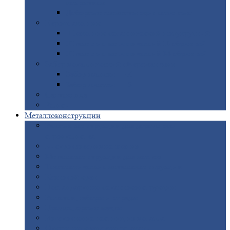
покрытием
Доборные
элементы оцинкованные
Евроштакетник
Штакетник
металлический полукруглый
Штакетник
металлический П-образный
Штакетник
металлический М-образный
Забор
металлический «Еврожалюзи»
Забор
жалюзи — Z
Забор
жалюзи — S
Сантехника
Рельсы
Металлоконструкции
Рамные
конструкции для дорожного
строительства
Быстровозводимые
здания
Металлоконструкции
для мостов
Технологические
металлоконструкции
Козловой
кран
Нестандартные
металлоконструкции
Решетки,
заборы и ограды
Прожекторные
мачты
Изготовление
лестниц из металла
Открытые
крановые эстакады