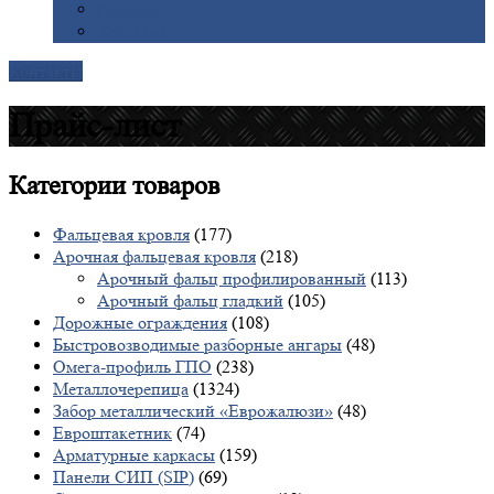
Галерея
Доставка
Контакты
Прайс-лист
Категории
товаров
Фальцевая кровля
(177)
Арочная фальцевая кровля
(218)
Арочный фальц профилированный
(113)
Арочный фальц гладкий
(105)
Дорожные ограждения
(108)
Быстровозводимые разборные ангары
(48)
Омега-профиль ГПО
(238)
Металлочерепица
(1324)
Забор металлический «Еврожалюзи»
(48)
Евроштакетник
(74)
Арматурные каркасы
(159)
Панели СИП (SIP)
(69)