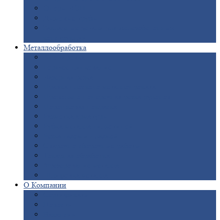
Опоры
ЛЭП
Дымовые
трубы
Закладные
детали для железобетонных
конструкций
Металлообработка
Анодировка
Горячее
цинкование
Лазерная
резка
Правка
плоского металлопроката
Продольно-поперечная
резка рулонов
Порошковая
покраска
Размотка
арматуры
Рубка
металла гильотиной
Резка
газом и плазмой
Сварочно-сборочные
работы
Токарная
обработка
Фрезерование
металла
Шлифовка
металла
О
Компании
Сертификаты
Новости
Вакансии