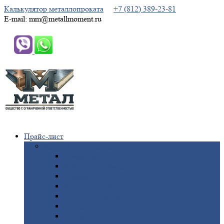
Калькулятор металлопроката
+7 (812) 389-23-81
E-mail: mm@metallmoment.ru
Прайс-лист
Черный
металлопрокат
Арматура
Двутавровая
балка (двутавр)
Квадрат
Круг
стальной
Полоса
стальная
Проволока
Сетка