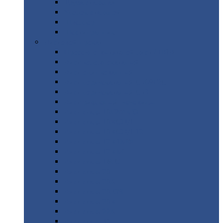
Труба
стальная
Уголок
стальной
Швеллер
Шестигранник
Листовой
прокат
Просечно-вытяжной
лист / ПВЛ
Лист
холоднокатаный
Лист
оцинкованный
Лист
горячекатаный Ст09Г2С
Лист
горячекатаный Ст3
Лист
рифленый: чечевицы
Лист
сталь 10Г2ФБЮ
Лист
сталь 10ХСНД
Лист
сталь 10ХСНД-12
Лист
сталь 12Х1МФ
Лист
сталь 12ХМ
Лист
сталь 16ГС
Лист
сталь 20
Лист
сталь 20К
Лист
сталь 20ЮЧ
Лист
сталь 20Х
Лист
сталь 22К
Лист
сталь 45