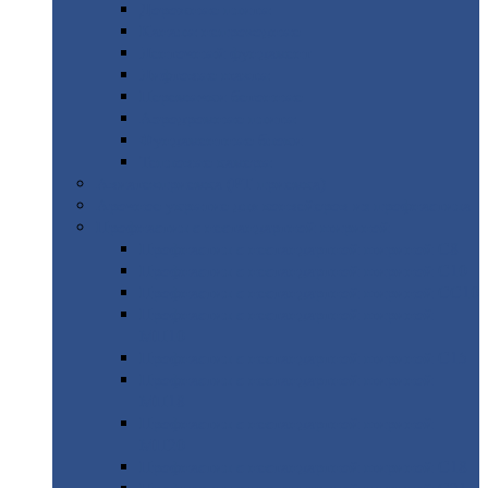
Дорожные
плиты
Каналы
непроходные
Ленточный
фундамент
Лифтовые
шахты
Перемычки
бетонные
Аэродромные
плиты
Фундаментные
блоки
Тепловые
камеры
Авиатехприемка
(РТ приемка)
Арочное
укрытие для конвейеров из профнастила
Профнастил
с нестандартной шириной
Профнастил
с нестандартной шириной С8
Профнастил
с нестандартной шириной С10
Профнастил
с нестандартной шириной СС10
Профнастил
с нестандартной шириной
МП10
Профнастил
с нестандартной шириной С15
Профнастил
с нестандартной шириной
МП18
Профнастил
с нестандартной шириной
МП20
Профнастил
с нестандартной шириной С18