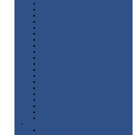
Монтеррей
Супермонтеррей
Макси
Экоррей
Монтекристо
Монтерроса
Трамонтана
Квинта
плюс
Квинта
плюс 3D
Квинта
уно
Монкатта
Классик
Классик
плюс
Ламонтерра
Ламонтерра
X
Ламонтерра
XL
Модерн
Камея
Квадро
Кредо
Доборные
элементы
Доборные
элементы с полимерным