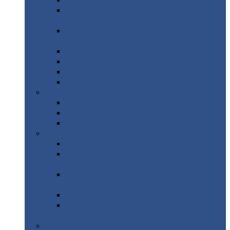
Профнастил
с нестандартной шириной С21
Профнастил
с нестандартной шириной
МП35
Профнастил
с нестандартной шириной
НС35
Профнастил
с нестандартной шириной С44
Профнастил
с нестандартной шириной Н60
Профнастил
с нестандартной шириной Н75
Профнастил
с нестандартной шириной Н114
Профнастил
Профнастил
для крыши
Профнастил
окрашенный
Профнастил
оцинкованный
Сэндвич-панели
Нестандартные
сэндвич панели
С
минераловатным утеплителем (
кровельные )
С
утеплителем из пенополистерола (
кровельные )
С
минераловатным утеплителем ( стеновые )
С
утеплителем из пенополистерола (
стеновые )
Металлочерепица