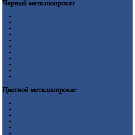
Черный
металлопрокат
Арматура
Двутавровая
балка (двутавр)
Квадрат
Круг
стальной
Лист
Проволока
Рельсы
Сетка
Труба
Шестигранник
Калькулятор
Цветной
металлопрокат
Алюминий
Бронза
Вольфрам
Латунь
Медь
Никель