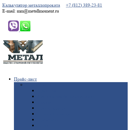
Калькулятор металлопроката
+7 (812) 389-23-81
E-mail: mm@metallmoment.ru
Прайс-лист
Черный
металлопрокат
Арматура
Двутавровая
балка (двутавр)
Квадрат
Круг
стальной
Полоса
стальная
Проволока
Сетка