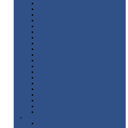
Монтеррей
Супермонтеррей
Макси
Экоррей
Монтекристо
Монтерроса
Трамонтана
Квинта
плюс
Квинта
плюс 3D
Квинта
уно
Монкатта
Классик
Классик
плюс
Ламонтерра
Ламонтерра
X
Ламонтерра
XL
Модерн
Камея
Квадро
Кредо
Доборные
элементы
Доборные
элементы с полимерным