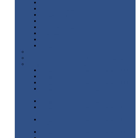
Дорожные
плиты
Каналы
непроходные
Ленточный
фундамент
Лифтовые
шахты
Перемычки
бетонные
Аэродромные
плиты
Фундаментные
блоки
Тепловые
камеры
Авиатехприемка
(РТ приемка)
Арочное
укрытие для конвейеров из профнастила
Профнастил
с нестандартной шириной
Профнастил
с нестандартной шириной С8
Профнастил
с нестандартной шириной С10
Профнастил
с нестандартной шириной СС10
Профнастил
с нестандартной шириной
МП10
Профнастил
с нестандартной шириной С15
Профнастил
с нестандартной шириной
МП18
Профнастил
с нестандартной шириной
МП20
Профнастил
с нестандартной шириной С18