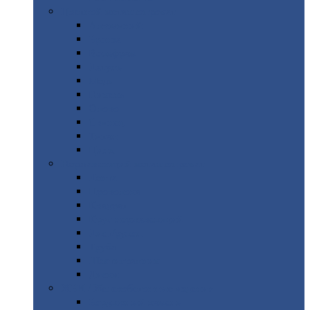
Цветной
металлопрокат
Алюминий
Бронза
Вольфрам
Латунь
Медь
Никель
Олово
Свинец
Титан
Цинк
Нержавеющий
металлопрокат
Лента
Проволока
Квадрат
Круг
нержавеющий
Лист/рулон
Труба
Шестигранник
Диски
ЖБИ
/ Железобетонные изделия
Бордюрный
камень