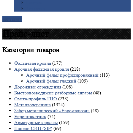
Галерея
Доставка
Контакты
Прайс-лист
Категории
товаров
Фальцевая кровля
(177)
Арочная фальцевая кровля
(218)
Арочный фальц профилированный
(113)
Арочный фальц гладкий
(105)
Дорожные ограждения
(108)
Быстровозводимые разборные ангары
(48)
Омега-профиль ГПО
(238)
Металлочерепица
(1324)
Забор металлический «Еврожалюзи»
(48)
Евроштакетник
(74)
Арматурные каркасы
(159)
Панели СИП (SIP)
(69)