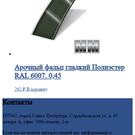
Арочный
фальц гладкий Полиэстер
RAL 6007. 0,45
262
₽
В корзину
Контакты
197342, город Санкт-Петербург, Сердобольская ул, д. 65
литера А, офис 509а помещ. 2-н
Если вы не нашли интересующей вас информации о