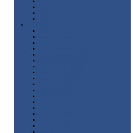
Труба
стальная
Уголок
стальной
Швеллер
Шестигранник
Листовой
прокат
Просечно-вытяжной
лист / ПВЛ
Лист
холоднокатаный
Лист
оцинкованный
Лист
горячекатаный Ст09Г2С
Лист
горячекатаный Ст3
Лист
рифленый: чечевицы
Лист
сталь 10Г2ФБЮ
Лист
сталь 10ХСНД
Лист
сталь 10ХСНД-12
Лист
сталь 12Х1МФ
Лист
сталь 12ХМ
Лист
сталь 16ГС
Лист
сталь 20
Лист
сталь 20К
Лист
сталь 20ЮЧ
Лист
сталь 20Х
Лист
сталь 22К
Лист
сталь 45