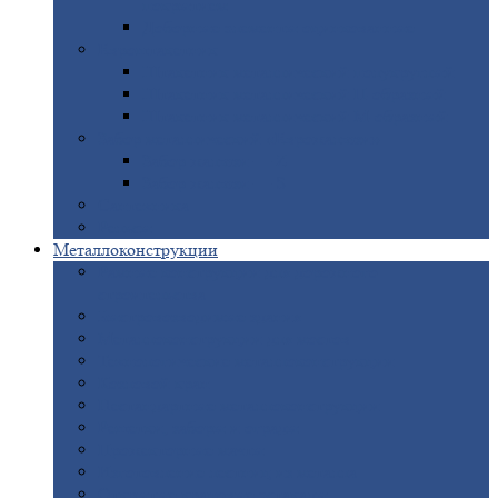
покрытием
Доборные
элементы оцинкованные
Евроштакетник
Штакетник
металлический полукруглый
Штакетник
металлический П-образный
Штакетник
металлический М-образный
Забор
металлический «Еврожалюзи»
Забор
жалюзи — Z
Забор
жалюзи — S
Сантехника
Рельсы
Металлоконструкции
Рамные
конструкции для дорожного
строительства
Быстровозводимые
здания
Металлоконструкции
для мостов
Технологические
металлоконструкции
Козловой
кран
Нестандартные
металлоконструкции
Решетки,
заборы и ограды
Прожекторные
мачты
Изготовление
лестниц из металла
Открытые
крановые эстакады