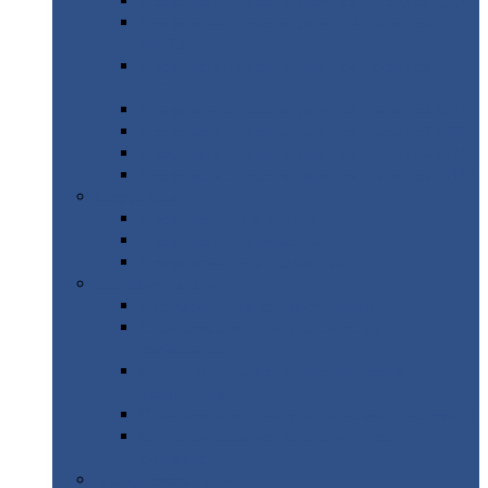
Профнастил
с нестандартной шириной С21
Профнастил
с нестандартной шириной
МП35
Профнастил
с нестандартной шириной
НС35
Профнастил
с нестандартной шириной С44
Профнастил
с нестандартной шириной Н60
Профнастил
с нестандартной шириной Н75
Профнастил
с нестандартной шириной Н114
Профнастил
Профнастил
для крыши
Профнастил
окрашенный
Профнастил
оцинкованный
Сэндвич-панели
Нестандартные
сэндвич панели
С
минераловатным утеплителем (
кровельные )
С
утеплителем из пенополистерола (
кровельные )
С
минераловатным утеплителем ( стеновые )
С
утеплителем из пенополистерола (
стеновые )
Металлочерепица