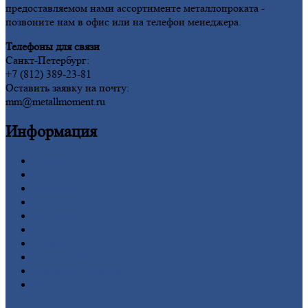
предоставляемом нами ассортименте металлопроката -
позвоните нам в офис или на телефон менеджера.
Телефоны для связи
Санкт-Петербург:
+7 (812) 389-23-81
Оставить заявку на почту:
mm@metallmoment.ru
Информация
Главная
Вакансии
О
Компании
Заводы
Контакты
Прайс-лист
Новости
Личный
кабинет
Оформление
заказа
Оплата