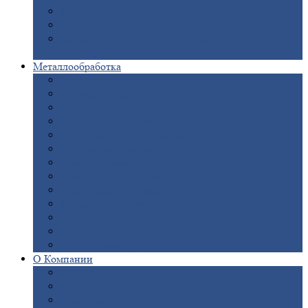
Опоры
ЛЭП
Дымовые
трубы
Закладные
детали для железобетонных
конструкций
Металлообработка
Анодировка
Горячее
цинкование
Лазерная
резка
Правка
плоского металлопроката
Продольно-поперечная
резка рулонов
Порошковая
покраска
Размотка
арматуры
Рубка
металла гильотиной
Резка
газом и плазмой
Сварочно-сборочные
работы
Токарная
обработка
Фрезерование
металла
Шлифовка
металла
О
Компании
Сертификаты
Новости
Вакансии