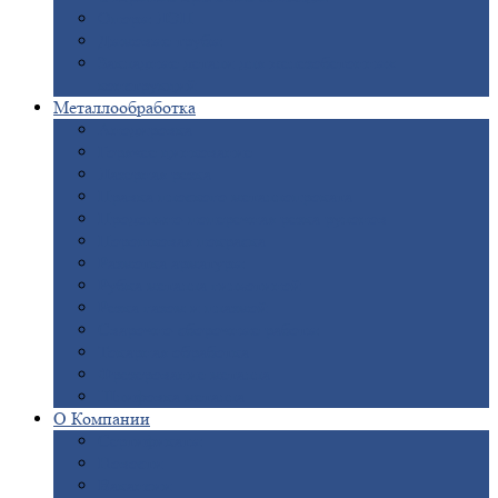
Опоры
ЛЭП
Дымовые
трубы
Закладные
детали для железобетонных
конструкций
Металлообработка
Анодировка
Горячее
цинкование
Лазерная
резка
Правка
плоского металлопроката
Продольно-поперечная
резка рулонов
Порошковая
покраска
Размотка
арматуры
Рубка
металла гильотиной
Резка
газом и плазмой
Сварочно-сборочные
работы
Токарная
обработка
Фрезерование
металла
Шлифовка
металла
О
Компании
Сертификаты
Новости
Вакансии