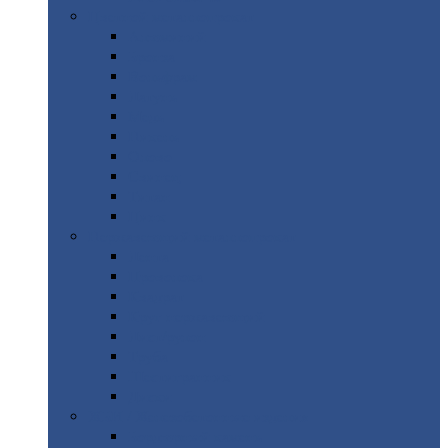
Цветной
металлопрокат
Алюминий
Бронза
Вольфрам
Латунь
Медь
Никель
Олово
Свинец
Титан
Цинк
Нержавеющий
металлопрокат
Лента
Проволока
Квадрат
Круг
нержавеющий
Лист/рулон
Труба
Шестигранник
Диски
ЖБИ
/ Железобетонные изделия
Бордюрный
камень