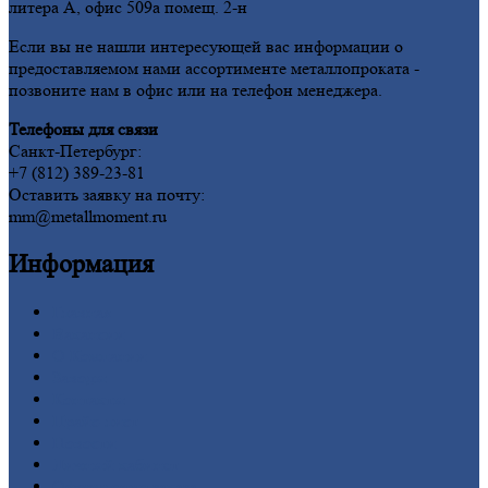
литера А, офис 509а помещ. 2-н
Если вы не нашли интересующей вас информации о
предоставляемом нами ассортименте металлопроката -
позвоните нам в офис или на телефон менеджера.
Телефоны для связи
Санкт-Петербург:
+7 (812) 389-23-81
Оставить заявку на почту:
mm@metallmoment.ru
Информация
Главная
Вакансии
О
Компании
Заводы
Контакты
Прайс-лист
Новости
Личный
кабинет
Оформление
заказа