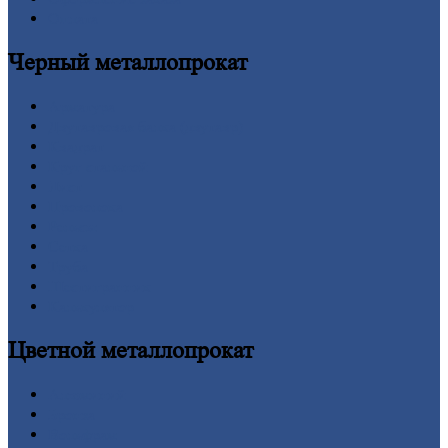
Оплата
Черный
металлопрокат
Арматура
Двутавровая
балка (двутавр)
Квадрат
Круг
стальной
Лист
Проволока
Рельсы
Сетка
Труба
Шестигранник
Калькулятор
Цветной
металлопрокат
Алюминий
Бронза
Вольфрам