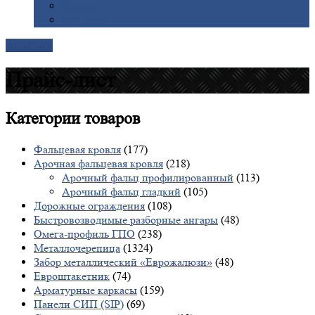
Галерея
Доставка
Контакты
Прайс-лист
Категории
товаров
Фальцевая кровля
(177)
Арочная фальцевая кровля
(218)
Арочный фальц профилированный
(113)
Арочный фальц гладкий
(105)
Дорожные ограждения
(108)
Быстровозводимые разборные ангары
(48)
Омега-профиль ГПО
(238)
Металлочерепица
(1324)
Забор металлический «Еврожалюзи»
(48)
Евроштакетник
(74)
Арматурные каркасы
(159)
Панели СИП (SIP)
(69)