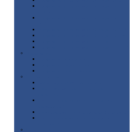
Профнастил
с нестандартной шириной С21
Профнастил
с нестандартной шириной
МП35
Профнастил
с нестандартной шириной
НС35
Профнастил
с нестандартной шириной С44
Профнастил
с нестандартной шириной Н60
Профнастил
с нестандартной шириной Н75
Профнастил
с нестандартной шириной Н114
Профнастил
Профнастил
для крыши
Профнастил
окрашенный
Профнастил
оцинкованный
Сэндвич-панели
Нестандартные
сэндвич панели
С
минераловатным утеплителем (
кровельные )
С
утеплителем из пенополистерола (
кровельные )
С
минераловатным утеплителем ( стеновые )
С
утеплителем из пенополистерола (
стеновые )
Металлочерепица