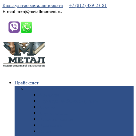
Калькулятор металлопроката
+7 (812) 389-23-81
E-mail: mm@metallmoment.ru
Прайс-лист
Черный
металлопрокат
Арматура
Двутавровая
балка (двутавр)
Квадрат
Круг
стальной
Полоса
стальная
Проволока
Сетка