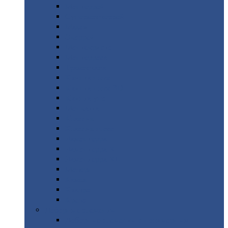
Монтеррей
Супермонтеррей
Макси
Экоррей
Монтекристо
Монтерроса
Трамонтана
Квинта
плюс
Квинта
плюс 3D
Квинта
уно
Монкатта
Классик
Классик
плюс
Ламонтерра
Ламонтерра
X
Ламонтерра
XL
Модерн
Камея
Квадро
Кредо
Доборные
элементы
Доборные
элементы с полимерным