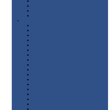
Труба
стальная
Уголок
стальной
Швеллер
Шестигранник
Листовой
прокат
Просечно-вытяжной
лист / ПВЛ
Лист
холоднокатаный
Лист
оцинкованный
Лист
горячекатаный Ст09Г2С
Лист
горячекатаный Ст3
Лист
рифленый: чечевицы
Лист
сталь 10Г2ФБЮ
Лист
сталь 10ХСНД
Лист
сталь 10ХСНД-12
Лист
сталь 12Х1МФ
Лист
сталь 12ХМ
Лист
сталь 16ГС
Лист
сталь 20
Лист
сталь 20К
Лист
сталь 20ЮЧ
Лист
сталь 20Х
Лист
сталь 22К
Лист
сталь 45