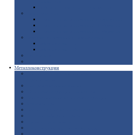
покрытием
Доборные
элементы оцинкованные
Евроштакетник
Штакетник
металлический полукруглый
Штакетник
металлический П-образный
Штакетник
металлический М-образный
Забор
металлический «Еврожалюзи»
Забор
жалюзи — Z
Забор
жалюзи — S
Сантехника
Рельсы
Металлоконструкции
Рамные
конструкции для дорожного
строительства
Быстровозводимые
здания
Металлоконструкции
для мостов
Технологические
металлоконструкции
Козловой
кран
Нестандартные
металлоконструкции
Решетки,
заборы и ограды
Прожекторные
мачты
Изготовление
лестниц из металла
Открытые
крановые эстакады