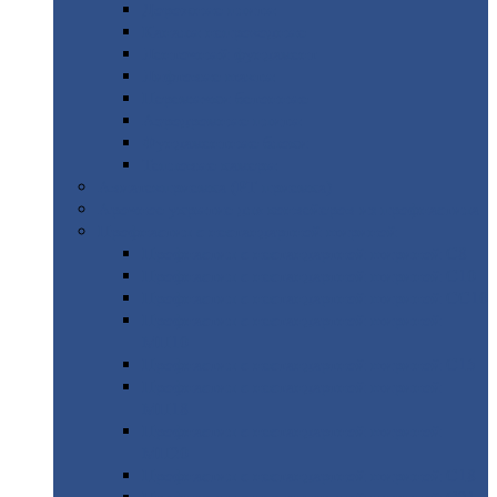
Дорожные
плиты
Каналы
непроходные
Ленточный
фундамент
Лифтовые
шахты
Перемычки
бетонные
Аэродромные
плиты
Фундаментные
блоки
Тепловые
камеры
Авиатехприемка
(РТ приемка)
Арочное
укрытие для конвейеров из профнастила
Профнастил
с нестандартной шириной
Профнастил
с нестандартной шириной С8
Профнастил
с нестандартной шириной С10
Профнастил
с нестандартной шириной СС10
Профнастил
с нестандартной шириной
МП10
Профнастил
с нестандартной шириной С15
Профнастил
с нестандартной шириной
МП18
Профнастил
с нестандартной шириной
МП20
Профнастил
с нестандартной шириной С18