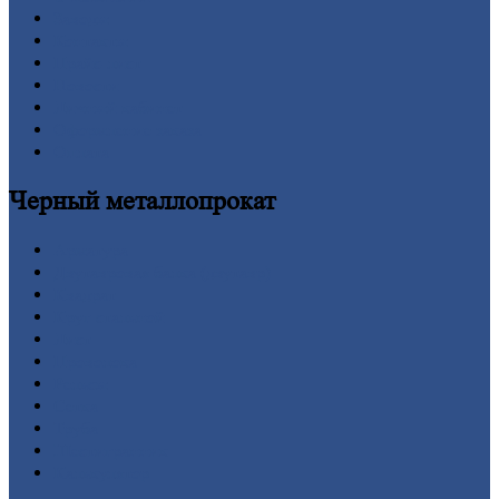
Заводы
Контакты
Прайс-лист
Новости
Личный
кабинет
Оформление
заказа
Оплата
Черный
металлопрокат
Арматура
Двутавровая
балка (двутавр)
Квадрат
Круг
стальной
Лист
Проволока
Рельсы
Сетка
Труба
Шестигранник
Калькулятор