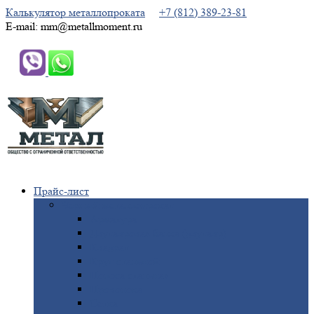
Калькулятор металлопроката
+7 (812) 389-23-81
E-mail: mm@metallmoment.ru
Прайс-лист
Черный
металлопрокат
Арматура
Двутавровая
балка (двутавр)
Квадрат
Круг
стальной
Полоса
стальная
Проволока
Сетка