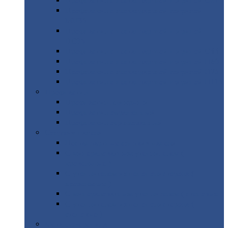
Профнастил
с нестандартной шириной С21
Профнастил
с нестандартной шириной
МП35
Профнастил
с нестандартной шириной
НС35
Профнастил
с нестандартной шириной С44
Профнастил
с нестандартной шириной Н60
Профнастил
с нестандартной шириной Н75
Профнастил
с нестандартной шириной Н114
Профнастил
Профнастил
для крыши
Профнастил
окрашенный
Профнастил
оцинкованный
Сэндвич-панели
Нестандартные
сэндвич панели
С
минераловатным утеплителем (
кровельные )
С
утеплителем из пенополистерола (
кровельные )
С
минераловатным утеплителем ( стеновые )
С
утеплителем из пенополистерола (
стеновые )
Металлочерепица