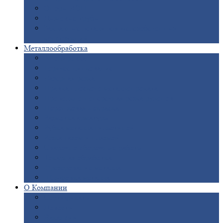
Опоры
ЛЭП
Дымовые
трубы
Закладные
детали для железобетонных
конструкций
Металлообработка
Анодировка
Горячее
цинкование
Лазерная
резка
Правка
плоского металлопроката
Продольно-поперечная
резка рулонов
Порошковая
покраска
Размотка
арматуры
Рубка
металла гильотиной
Резка
газом и плазмой
Сварочно-сборочные
работы
Токарная
обработка
Фрезерование
металла
Шлифовка
металла
О
Компании
Сертификаты
Новости
Вакансии