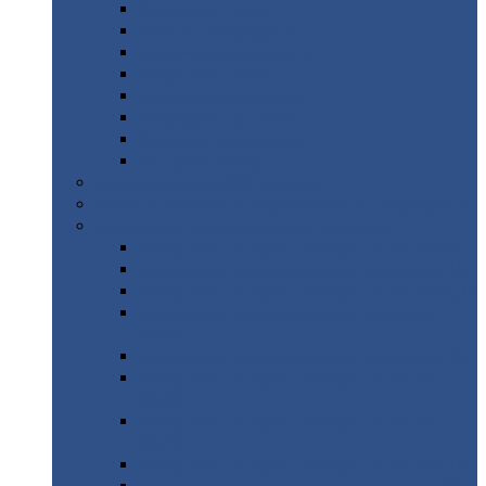
Дорожные
плиты
Каналы
непроходные
Ленточный
фундамент
Лифтовые
шахты
Перемычки
бетонные
Аэродромные
плиты
Фундаментные
блоки
Тепловые
камеры
Авиатехприемка
(РТ приемка)
Арочное
укрытие для конвейеров из профнастила
Профнастил
с нестандартной шириной
Профнастил
с нестандартной шириной С8
Профнастил
с нестандартной шириной С10
Профнастил
с нестандартной шириной СС10
Профнастил
с нестандартной шириной
МП10
Профнастил
с нестандартной шириной С15
Профнастил
с нестандартной шириной
МП18
Профнастил
с нестандартной шириной
МП20
Профнастил
с нестандартной шириной С18