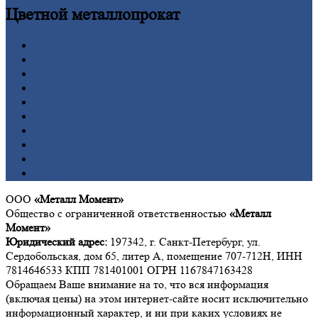
Цветной
металлопрокат
Алюминий
Бронза
Вольфрам
Латунь
Медь
Никель
Олово
Свинец
Титан
Цинк
ООО
«Металл Момент»
Общество с ограниченной ответственностью
«Металл
Момент»
Юридический адрес:
197342, г. Санкт-Петербург, ул.
Сердобольская, дом 65, литер А, помещение 707-712Н, ИНН
7814646533 КПП 781401001 ОГРН 1167847163428
Обращаем Ваше внимание на то, что вся информация
(включая цены) на этом интернет-сайте носит исключительно
информационный характер, и ни при каких условиях не