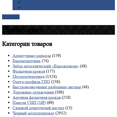
Галерея
Доставка
Контакты
Прайс-лист
Категории
товаров
Арматурные каркасы
(159)
Евроштакетник
(74)
Забор металлический «Еврожалюзи»
(48)
Фальцевая кровля
(177)
Металлочерепица
(1324)
Омега-профиль ГПО
(238)
Быстровозводимые разборные ангары
(48)
Дорожные ограждения
(108)
Арочная фальцевая кровля
(218)
Панели СИП (SIP)
(69)
Сварной решетчатый настил
(13)
Черный металлопрокат
(2932)