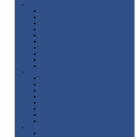
Цветной
металлопрокат
Алюминий
Бронза
Вольфрам
Латунь
Медь
Никель
Олово
Свинец
Титан
Цинк
Нержавеющий
металлопрокат
Лента
Проволока
Квадрат
Круг
нержавеющий
Лист/рулон
Труба
Шестигранник
Диски
ЖБИ
/ Железобетонные изделия
Бордюрный
камень