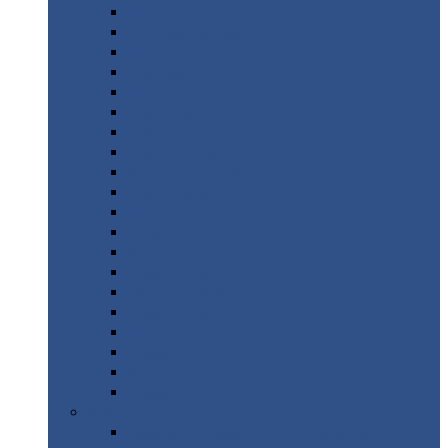
Монтеррей
Супермонтеррей
Макси
Экоррей
Монтекристо
Монтерроса
Трамонтана
Квинта
плюс
Квинта
плюс 3D
Квинта
уно
Монкатта
Классик
Классик
плюс
Ламонтерра
Ламонтерра
X
Ламонтерра
XL
Модерн
Камея
Квадро
Кредо
Доборные
элементы
Доборные
элементы с полимерным