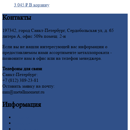
3 045
₽
В корзину
Контакты
197342, город Санкт-Петербург, Сердобольская ул, д. 65
литера А, офис 509а помещ. 2-н
Если вы не нашли интересующей вас информации о
предоставляемом нами ассортименте металлопроката -
позвоните нам в офис или на телефон менеджера.
Телефоны для связи
Санкт-Петербург:
+7 (812) 389-23-81
Оставить заявку на почту:
mm@metallmoment.ru
Информация
Главная
Вакансии
О
Компании