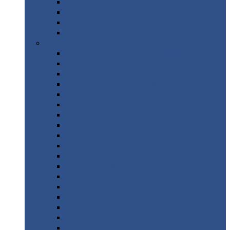
Труба
стальная
Уголок
стальной
Швеллер
Шестигранник
Листовой
прокат
Просечно-вытяжной
лист / ПВЛ
Лист
холоднокатаный
Лист
оцинкованный
Лист
горячекатаный Ст09Г2С
Лист
горячекатаный Ст3
Лист
рифленый: чечевицы
Лист
сталь 10Г2ФБЮ
Лист
сталь 10ХСНД
Лист
сталь 10ХСНД-12
Лист
сталь 12Х1МФ
Лист
сталь 12ХМ
Лист
сталь 16ГС
Лист
сталь 20
Лист
сталь 20К
Лист
сталь 20ЮЧ
Лист
сталь 20Х
Лист
сталь 22К
Лист
сталь 45