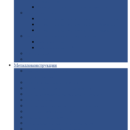
покрытием
Доборные
элементы оцинкованные
Евроштакетник
Штакетник
металлический полукруглый
Штакетник
металлический П-образный
Штакетник
металлический М-образный
Забор
металлический «Еврожалюзи»
Забор
жалюзи — Z
Забор
жалюзи — S
Сантехника
Рельсы
Металлоконструкции
Рамные
конструкции для дорожного
строительства
Быстровозводимые
здания
Металлоконструкции
для мостов
Технологические
металлоконструкции
Козловой
кран
Нестандартные
металлоконструкции
Решетки,
заборы и ограды
Прожекторные
мачты
Изготовление
лестниц из металла
Открытые
крановые эстакады