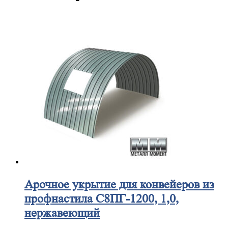
Арочное
укрытие для конвейеров из
профнастила С8ПГ-1200, 1,0,
нержавеющий