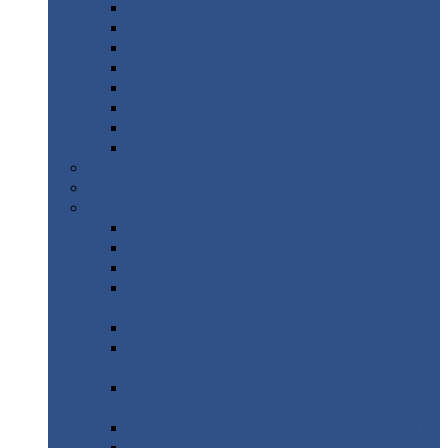
Дорожные
плиты
Каналы
непроходные
Ленточный
фундамент
Лифтовые
шахты
Перемычки
бетонные
Аэродромные
плиты
Фундаментные
блоки
Тепловые
камеры
Авиатехприемка
(РТ приемка)
Арочное
укрытие для конвейеров из профнастила
Профнастил
с нестандартной шириной
Профнастил
с нестандартной шириной С8
Профнастил
с нестандартной шириной С10
Профнастил
с нестандартной шириной СС10
Профнастил
с нестандартной шириной
МП10
Профнастил
с нестандартной шириной С15
Профнастил
с нестандартной шириной
МП18
Профнастил
с нестандартной шириной
МП20
Профнастил
с нестандартной шириной С18