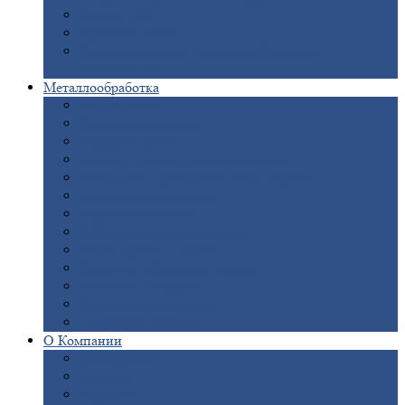
Опоры
ЛЭП
Дымовые
трубы
Закладные
детали для железобетонных
конструкций
Металлообработка
Анодировка
Горячее
цинкование
Лазерная
резка
Правка
плоского металлопроката
Продольно-поперечная
резка рулонов
Порошковая
покраска
Размотка
арматуры
Рубка
металла гильотиной
Резка
газом и плазмой
Сварочно-сборочные
работы
Токарная
обработка
Фрезерование
металла
Шлифовка
металла
О
Компании
Сертификаты
Новости
Вакансии