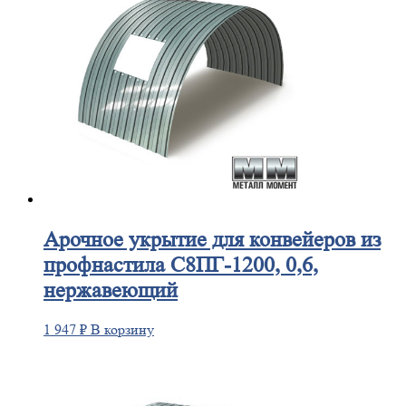
Арочное
укрытие для конвейеров из
профнастила С8ПГ-1200, 0,6,
нержавеющий
1 947
₽
В корзину