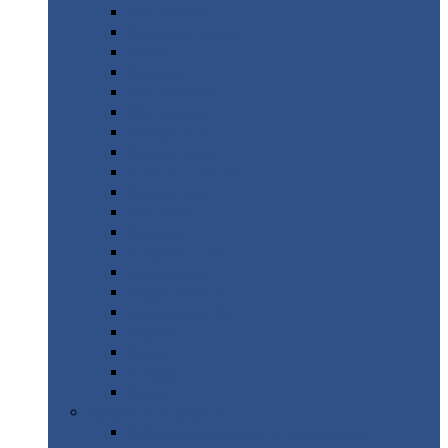
Монтеррей
Супермонтеррей
Макси
Экоррей
Монтекристо
Монтерроса
Трамонтана
Квинта
плюс
Квинта
плюс 3D
Квинта
уно
Монкатта
Классик
Классик
плюс
Ламонтерра
Ламонтерра
X
Ламонтерра
XL
Модерн
Камея
Квадро
Кредо
Доборные
элементы
Доборные
элементы с полимерным