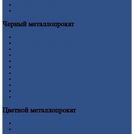
Оформление
заказа
Оплата
Черный
металлопрокат
Арматура
Двутавровая
балка (двутавр)
Квадрат
Круг
стальной
Лист
Проволока
Рельсы
Сетка
Труба
Шестигранник
Калькулятор
Цветной
металлопрокат
Алюминий
Бронза