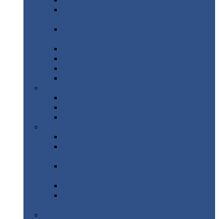
Профнастил
с нестандартной шириной С21
Профнастил
с нестандартной шириной
МП35
Профнастил
с нестандартной шириной
НС35
Профнастил
с нестандартной шириной С44
Профнастил
с нестандартной шириной Н60
Профнастил
с нестандартной шириной Н75
Профнастил
с нестандартной шириной Н114
Профнастил
Профнастил
для крыши
Профнастил
окрашенный
Профнастил
оцинкованный
Сэндвич-панели
Нестандартные
сэндвич панели
С
минераловатным утеплителем (
кровельные )
С
утеплителем из пенополистерола (
кровельные )
С
минераловатным утеплителем ( стеновые )
С
утеплителем из пенополистерола (
стеновые )
Металлочерепица