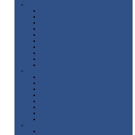
Цветной
металлопрокат
Алюминий
Бронза
Вольфрам
Латунь
Медь
Никель
Олово
Свинец
Титан
Цинк
Нержавеющий
металлопрокат
Лента
Проволока
Квадрат
Круг
нержавеющий
Лист/рулон
Труба
Шестигранник
Диски
ЖБИ
/ Железобетонные изделия
Бордюрный
камень