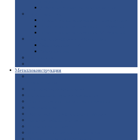
покрытием
Доборные
элементы оцинкованные
Евроштакетник
Штакетник
металлический полукруглый
Штакетник
металлический П-образный
Штакетник
металлический М-образный
Забор
металлический «Еврожалюзи»
Забор
жалюзи — Z
Забор
жалюзи — S
Сантехника
Рельсы
Металлоконструкции
Рамные
конструкции для дорожного
строительства
Быстровозводимые
здания
Металлоконструкции
для мостов
Технологические
металлоконструкции
Козловой
кран
Нестандартные
металлоконструкции
Решетки,
заборы и ограды
Прожекторные
мачты
Изготовление
лестниц из металла
Открытые
крановые эстакады