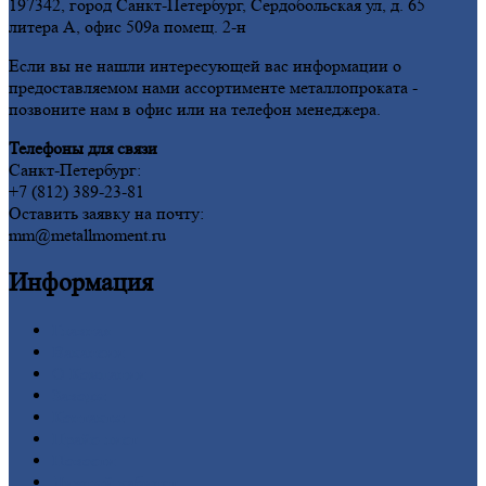
197342, город Санкт-Петербург, Сердобольская ул, д. 65
литера А, офис 509а помещ. 2-н
Если вы не нашли интересующей вас информации о
предоставляемом нами ассортименте металлопроката -
позвоните нам в офис или на телефон менеджера.
Телефоны для связи
Санкт-Петербург:
+7 (812) 389-23-81
Оставить заявку на почту:
mm@metallmoment.ru
Информация
Главная
Вакансии
О
Компании
Заводы
Контакты
Прайс-лист
Новости
Личный
кабинет