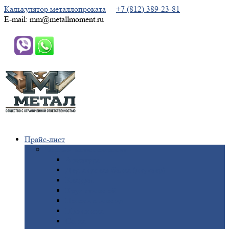
Калькулятор металлопроката
+7 (812) 389-23-81
E-mail: mm@metallmoment.ru
Прайс-лист
Черный
металлопрокат
Арматура
Двутавровая
балка (двутавр)
Квадрат
Круг
стальной
Полоса
стальная
Проволока
Сетка