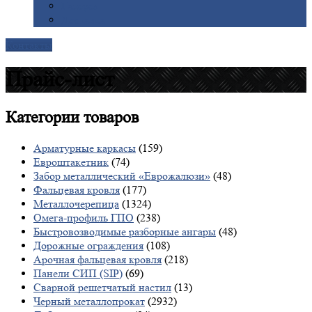
Галерея
Доставка
Контакты
Прайс-лист
Категории
товаров
Арматурные каркасы
(159)
Евроштакетник
(74)
Забор металлический «Еврожалюзи»
(48)
Фальцевая кровля
(177)
Металлочерепица
(1324)
Омега-профиль ГПО
(238)
Быстровозводимые разборные ангары
(48)
Дорожные ограждения
(108)
Арочная фальцевая кровля
(218)
Панели СИП (SIP)
(69)
Сварной решетчатый настил
(13)
Черный металлопрокат
(2932)