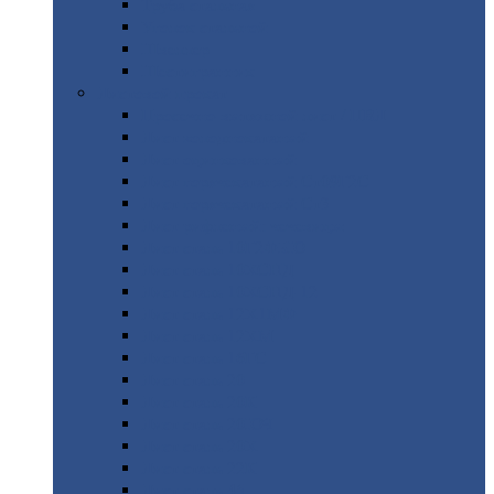
Труба
стальная
Уголок
стальной
Швеллер
Шестигранник
Листовой
прокат
Просечно-вытяжной
лист / ПВЛ
Лист
холоднокатаный
Лист
оцинкованный
Лист
горячекатаный Ст09Г2С
Лист
горячекатаный Ст3
Лист
рифленый: чечевицы
Лист
сталь 10Г2ФБЮ
Лист
сталь 10ХСНД
Лист
сталь 10ХСНД-12
Лист
сталь 12Х1МФ
Лист
сталь 12ХМ
Лист
сталь 16ГС
Лист
сталь 20
Лист
сталь 20К
Лист
сталь 20ЮЧ
Лист
сталь 20Х
Лист
сталь 22К
Лист
сталь 45