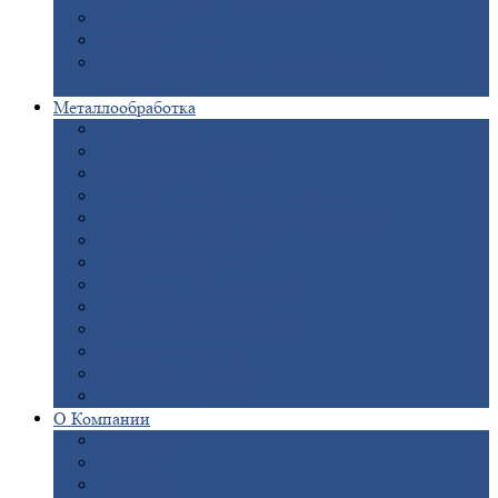
Опоры
ЛЭП
Дымовые
трубы
Закладные
детали для железобетонных
конструкций
Металлообработка
Анодировка
Горячее
цинкование
Лазерная
резка
Правка
плоского металлопроката
Продольно-поперечная
резка рулонов
Порошковая
покраска
Размотка
арматуры
Рубка
металла гильотиной
Резка
газом и плазмой
Сварочно-сборочные
работы
Токарная
обработка
Фрезерование
металла
Шлифовка
металла
О
Компании
Сертификаты
Новости
Вакансии