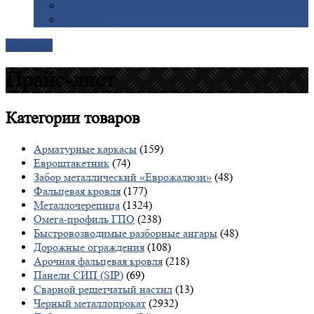
Галерея
Доставка
Контакты
Прайс-лист
Категории
товаров
Арматурные каркасы
(159)
Евроштакетник
(74)
Забор металлический «Еврожалюзи»
(48)
Фальцевая кровля
(177)
Металлочерепица
(1324)
Омега-профиль ГПО
(238)
Быстровозводимые разборные ангары
(48)
Дорожные ограждения
(108)
Арочная фальцевая кровля
(218)
Панели СИП (SIP)
(69)
Сварной решетчатый настил
(13)
Черный металлопрокат
(2932)