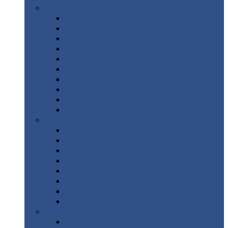
Цветной
металлопрокат
Алюминий
Бронза
Вольфрам
Латунь
Медь
Никель
Олово
Свинец
Титан
Цинк
Нержавеющий
металлопрокат
Лента
Проволока
Квадрат
Круг
нержавеющий
Лист/рулон
Труба
Шестигранник
Диски
ЖБИ
/ Железобетонные изделия
Бордюрный
камень