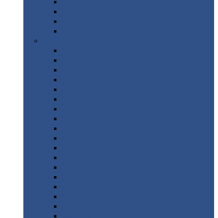
Труба
стальная
Уголок
стальной
Швеллер
Шестигранник
Листовой
прокат
Просечно-вытяжной
лист / ПВЛ
Лист
холоднокатаный
Лист
оцинкованный
Лист
горячекатаный Ст09Г2С
Лист
горячекатаный Ст3
Лист
рифленый: чечевицы
Лист
сталь 10Г2ФБЮ
Лист
сталь 10ХСНД
Лист
сталь 10ХСНД-12
Лист
сталь 12Х1МФ
Лист
сталь 12ХМ
Лист
сталь 16ГС
Лист
сталь 20
Лист
сталь 20К
Лист
сталь 20ЮЧ
Лист
сталь 20Х
Лист
сталь 22К
Лист
сталь 45