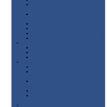
Профнастил
с нестандартной шириной С21
Профнастил
с нестандартной шириной
МП35
Профнастил
с нестандартной шириной
НС35
Профнастил
с нестандартной шириной С44
Профнастил
с нестандартной шириной Н60
Профнастил
с нестандартной шириной Н75
Профнастил
с нестандартной шириной Н114
Профнастил
Профнастил
для крыши
Профнастил
окрашенный
Профнастил
оцинкованный
Сэндвич-панели
Нестандартные
сэндвич панели
С
минераловатным утеплителем (
кровельные )
С
утеплителем из пенополистерола (
кровельные )
С
минераловатным утеплителем ( стеновые )
С
утеплителем из пенополистерола (
стеновые )
Металлочерепица