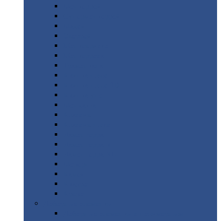
Монтеррей
Супермонтеррей
Макси
Экоррей
Монтекристо
Монтерроса
Трамонтана
Квинта
плюс
Квинта
плюс 3D
Квинта
уно
Монкатта
Классик
Классик
плюс
Ламонтерра
Ламонтерра
X
Ламонтерра
XL
Модерн
Камея
Квадро
Кредо
Доборные
элементы
Доборные
элементы с полимерным