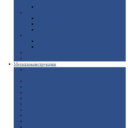
покрытием
Доборные
элементы оцинкованные
Евроштакетник
Штакетник
металлический полукруглый
Штакетник
металлический П-образный
Штакетник
металлический М-образный
Забор
металлический «Еврожалюзи»
Забор
жалюзи — Z
Забор
жалюзи — S
Сантехника
Рельсы
Металлоконструкции
Рамные
конструкции для дорожного
строительства
Быстровозводимые
здания
Металлоконструкции
для мостов
Технологические
металлоконструкции
Козловой
кран
Нестандартные
металлоконструкции
Решетки,
заборы и ограды
Прожекторные
мачты
Изготовление
лестниц из металла
Открытые
крановые эстакады