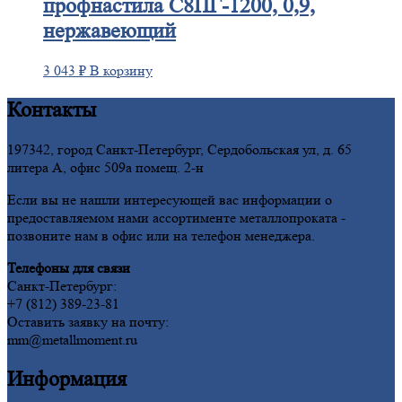
профнастила С8ПГ-1200, 0,9,
нержавеющий
3 043
₽
В корзину
Контакты
197342, город Санкт-Петербург, Сердобольская ул, д. 65
литера А, офис 509а помещ. 2-н
Если вы не нашли интересующей вас информации о
предоставляемом нами ассортименте металлопроката -
позвоните нам в офис или на телефон менеджера.
Телефоны для связи
Санкт-Петербург:
+7 (812) 389-23-81
Оставить заявку на почту:
mm@metallmoment.ru
Информация