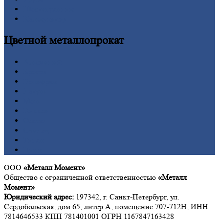
Шестигранник
Калькулятор
Цветной
металлопрокат
Алюминий
Бронза
Вольфрам
Латунь
Медь
Никель
Олово
Свинец
Титан
Цинк
ООО
«Металл Момент»
Общество с ограниченной ответственностью
«Металл
Момент»
Юридический адрес:
197342, г. Санкт-Петербург, ул.
Сердобольская, дом 65, литер А, помещение 707-712Н, ИНН
7814646533 КПП 781401001 ОГРН 1167847163428