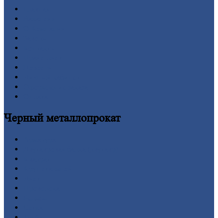
Главная
Вакансии
О
Компании
Заводы
Контакты
Прайс-лист
Новости
Личный
кабинет
Оформление
заказа
Оплата
Черный
металлопрокат
Арматура
Двутавровая
балка (двутавр)
Квадрат
Круг
стальной
Лист
Проволока
Рельсы
Сетка
Труба