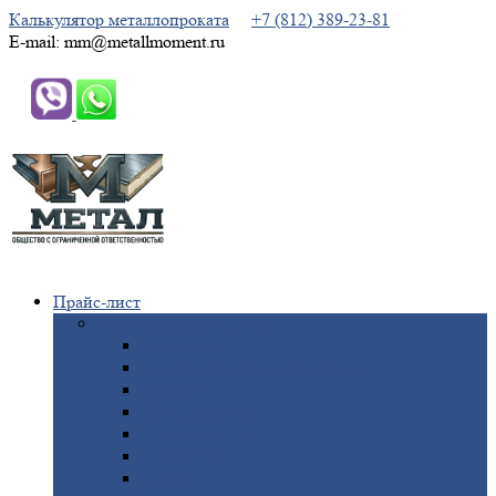
Калькулятор металлопроката
+7 (812) 389-23-81
E-mail: mm@metallmoment.ru
Прайс-лист
Черный
металлопрокат
Арматура
Двутавровая
балка (двутавр)
Квадрат
Круг
стальной
Полоса
стальная
Проволока
Сетка