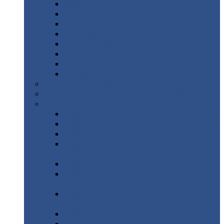
Дорожные
плиты
Каналы
непроходные
Ленточный
фундамент
Лифтовые
шахты
Перемычки
бетонные
Аэродромные
плиты
Фундаментные
блоки
Тепловые
камеры
Авиатехприемка
(РТ приемка)
Арочное
укрытие для конвейеров из профнастила
Профнастил
с нестандартной шириной
Профнастил
с нестандартной шириной С8
Профнастил
с нестандартной шириной С10
Профнастил
с нестандартной шириной СС10
Профнастил
с нестандартной шириной
МП10
Профнастил
с нестандартной шириной С15
Профнастил
с нестандартной шириной
МП18
Профнастил
с нестандартной шириной
МП20
Профнастил
с нестандартной шириной С18