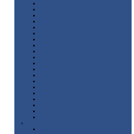
Монтеррей
Супермонтеррей
Макси
Экоррей
Монтекристо
Монтерроса
Трамонтана
Квинта
плюс
Квинта
плюс 3D
Квинта
уно
Монкатта
Классик
Классик
плюс
Ламонтерра
Ламонтерра
X
Ламонтерра
XL
Модерн
Камея
Квадро
Кредо
Доборные
элементы
Доборные
элементы с полимерным