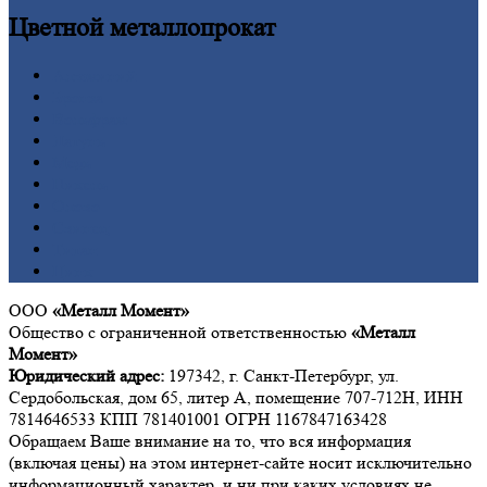
Цветной
металлопрокат
Алюминий
Бронза
Вольфрам
Латунь
Медь
Никель
Олово
Свинец
Титан
Цинк
ООО
«Металл Момент»
Общество с ограниченной ответственностью
«Металл
Момент»
Юридический адрес:
197342, г. Санкт-Петербург, ул.
Сердобольская, дом 65, литер А, помещение 707-712Н, ИНН
7814646533 КПП 781401001 ОГРН 1167847163428
Обращаем Ваше внимание на то, что вся информация
(включая цены) на этом интернет-сайте носит исключительно
информационный характер, и ни при каких условиях не