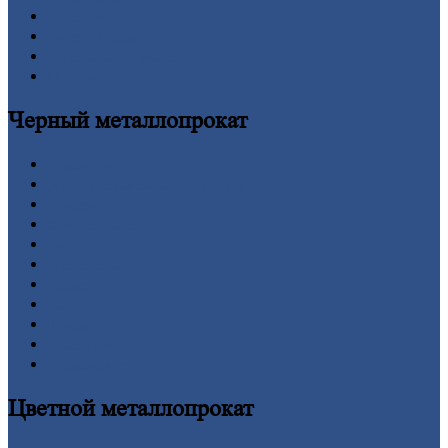
Новости
Личный
кабинет
Оформление
заказа
Оплата
Черный
металлопрокат
Арматура
Двутавровая
балка (двутавр)
Квадрат
Круг
стальной
Лист
Проволока
Рельсы
Сетка
Труба
Шестигранник
Калькулятор
Цветной
металлопрокат