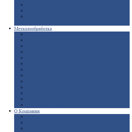
Опоры
ЛЭП
Дымовые
трубы
Закладные
детали для железобетонных
конструкций
Металлообработка
Анодировка
Горячее
цинкование
Лазерная
резка
Правка
плоского металлопроката
Продольно-поперечная
резка рулонов
Порошковая
покраска
Размотка
арматуры
Рубка
металла гильотиной
Резка
газом и плазмой
Сварочно-сборочные
работы
Токарная
обработка
Фрезерование
металла
Шлифовка
металла
О
Компании
Сертификаты
Новости
Вакансии