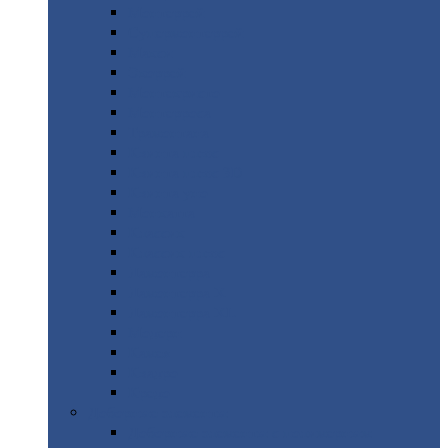
Монтеррей
Супермонтеррей
Макси
Экоррей
Монтекристо
Монтерроса
Трамонтана
Квинта
плюс
Квинта
плюс 3D
Квинта
уно
Монкатта
Классик
Классик
плюс
Ламонтерра
Ламонтерра
X
Ламонтерра
XL
Модерн
Камея
Квадро
Кредо
Доборные
элементы
Доборные
элементы с полимерным