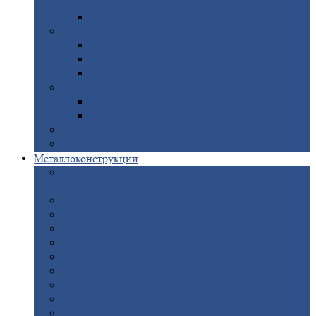
покрытием
Доборные
элементы оцинкованные
Евроштакетник
Штакетник
металлический полукруглый
Штакетник
металлический П-образный
Штакетник
металлический М-образный
Забор
металлический «Еврожалюзи»
Забор
жалюзи — Z
Забор
жалюзи — S
Сантехника
Рельсы
Металлоконструкции
Рамные
конструкции для дорожного
строительства
Быстровозводимые
здания
Металлоконструкции
для мостов
Технологические
металлоконструкции
Козловой
кран
Нестандартные
металлоконструкции
Решетки,
заборы и ограды
Прожекторные
мачты
Изготовление
лестниц из металла
Открытые
крановые эстакады