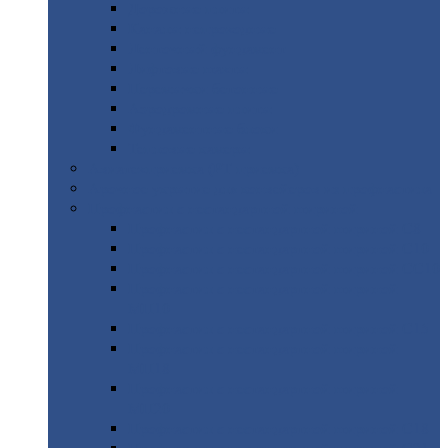
Дорожные
плиты
Каналы
непроходные
Ленточный
фундамент
Лифтовые
шахты
Перемычки
бетонные
Аэродромные
плиты
Фундаментные
блоки
Тепловые
камеры
Авиатехприемка
(РТ приемка)
Арочное
укрытие для конвейеров из профнастила
Профнастил
с нестандартной шириной
Профнастил
с нестандартной шириной С8
Профнастил
с нестандартной шириной С10
Профнастил
с нестандартной шириной СС10
Профнастил
с нестандартной шириной
МП10
Профнастил
с нестандартной шириной С15
Профнастил
с нестандартной шириной
МП18
Профнастил
с нестандартной шириной
МП20
Профнастил
с нестандартной шириной С18