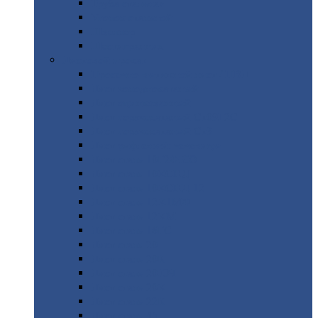
Труба
стальная
Уголок
стальной
Швеллер
Шестигранник
Листовой
прокат
Просечно-вытяжной
лист / ПВЛ
Лист
холоднокатаный
Лист
оцинкованный
Лист
горячекатаный Ст09Г2С
Лист
горячекатаный Ст3
Лист
рифленый: чечевицы
Лист
сталь 10Г2ФБЮ
Лист
сталь 10ХСНД
Лист
сталь 10ХСНД-12
Лист
сталь 12Х1МФ
Лист
сталь 12ХМ
Лист
сталь 16ГС
Лист
сталь 20
Лист
сталь 20К
Лист
сталь 20ЮЧ
Лист
сталь 20Х
Лист
сталь 22К
Лист
сталь 45