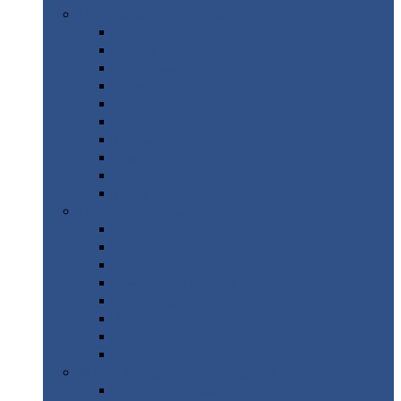
Цветной
металлопрокат
Алюминий
Бронза
Вольфрам
Латунь
Медь
Никель
Олово
Свинец
Титан
Цинк
Нержавеющий
металлопрокат
Лента
Проволока
Квадрат
Круг
нержавеющий
Лист/рулон
Труба
Шестигранник
Диски
ЖБИ
/ Железобетонные изделия
Бордюрный
камень