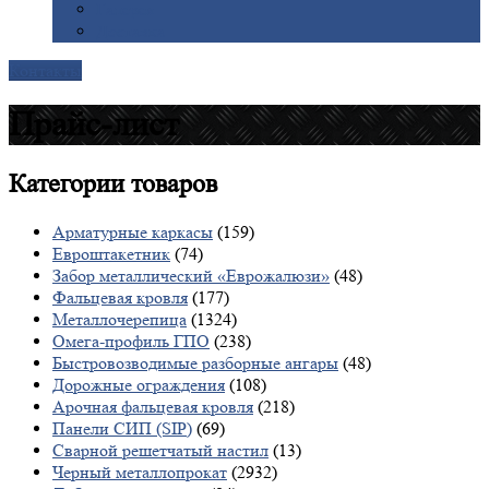
Галерея
Доставка
Контакты
Прайс-лист
Категории
товаров
Арматурные каркасы
(159)
Евроштакетник
(74)
Забор металлический «Еврожалюзи»
(48)
Фальцевая кровля
(177)
Металлочерепица
(1324)
Омега-профиль ГПО
(238)
Быстровозводимые разборные ангары
(48)
Дорожные ограждения
(108)
Арочная фальцевая кровля
(218)
Панели СИП (SIP)
(69)
Сварной решетчатый настил
(13)
Черный металлопрокат
(2932)