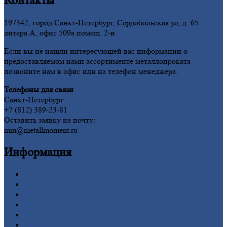
Контакты
197342, город Санкт-Петербург, Сердобольская ул, д. 65
литера А, офис 509а помещ. 2-н
Если вы не нашли интересующей вас информации о
предоставляемом нами ассортименте металлопроката -
позвоните нам в офис или на телефон менеджера.
Телефоны для связи
Санкт-Петербург:
+7 (812) 389-23-81
Оставить заявку на почту:
mm@metallmoment.ru
Информация
Главная
Вакансии
О
Компании
Заводы
Контакты
Прайс-лист