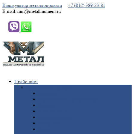
Калькулятор металлопроката
+7 (812) 389-23-81
E-mail: mm@metallmoment.ru
Прайс-лист
Черный
металлопрокат
Арматура
Двутавровая
балка (двутавр)
Квадрат
Круг
стальной
Полоса
стальная
Проволока
Сетка