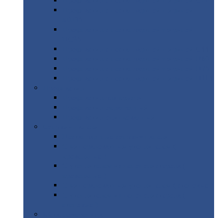
Профнастил
с нестандартной шириной С21
Профнастил
с нестандартной шириной
МП35
Профнастил
с нестандартной шириной
НС35
Профнастил
с нестандартной шириной С44
Профнастил
с нестандартной шириной Н60
Профнастил
с нестандартной шириной Н75
Профнастил
с нестандартной шириной Н114
Профнастил
Профнастил
для крыши
Профнастил
окрашенный
Профнастил
оцинкованный
Сэндвич-панели
Нестандартные
сэндвич панели
С
минераловатным утеплителем (
кровельные )
С
утеплителем из пенополистерола (
кровельные )
С
минераловатным утеплителем ( стеновые )
С
утеплителем из пенополистерола (
стеновые )
Металлочерепица