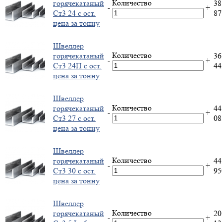
Количество
горячекатаный
38
-
+
Ст3 24 с ост.
8
цена за тонну
Швеллер
Количество
горячекатаный
36
-
+
Ст3 24П с ост.
4
цена за тонну
Швеллер
Количество
горячекатаный
44
-
+
Ст3 27 с ост.
0
цена за тонну
Швеллер
Количество
горячекатаный
44
-
+
Ст3 30 с ост.
9
цена за тонну
Швеллер
Количество
горячекатаный
20
-
+