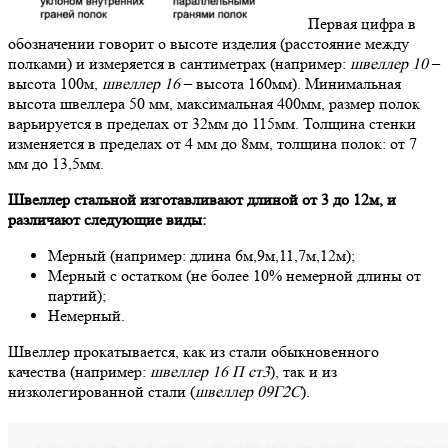
Первая цифра в
обозначении говорит о высоте изделия (расстояние между
полками) и измеряется в сантиметрах (например:
швеллер 10
–
высота 100м,
швеллер 16
– высота 160мм). Минимальная
высота швеллера 50 мм, максимальная 400мм, размер полок
варьируется в пределах от 32мм до 115мм. Толщина стенки
изменяется в пределах от 4 мм до 8мм, толщина полок: от 7
мм до 13,5мм.
Швеллер стальной изготавливают длиной от 3 до 12м, и
различают следующие виды:
Мерный (например: длина 6м,9м,11,7м,12м);
Мерный с остатком (не более 10% немерной длины от
партий);
Немерный.
Швеллер прокатывается, как из стали обыкновенного
качества (например:
швеллер 16 П ст3
), так и из
низколегированной стали (
швеллер 09Г2С
).