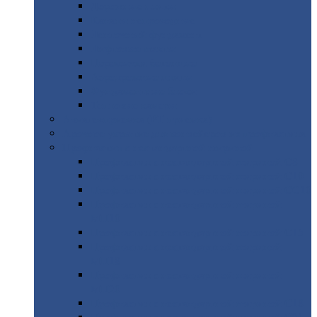
Дорожные
плиты
Каналы
непроходные
Ленточный
фундамент
Лифтовые
шахты
Перемычки
бетонные
Аэродромные
плиты
Фундаментные
блоки
Тепловые
камеры
Авиатехприемка
(РТ приемка)
Арочное
укрытие для конвейеров из профнастила
Профнастил
с нестандартной шириной
Профнастил
с нестандартной шириной С8
Профнастил
с нестандартной шириной С10
Профнастил
с нестандартной шириной СС10
Профнастил
с нестандартной шириной
МП10
Профнастил
с нестандартной шириной С15
Профнастил
с нестандартной шириной
МП18
Профнастил
с нестандартной шириной
МП20
Профнастил
с нестандартной шириной С18