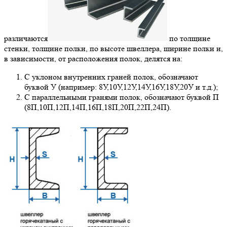
различаются
по толщине
стенки, толщине полки, по высоте швеллера, ширине полки и,
в зависимости, от расположения полок, делятся на:
C уклоном внутренних граней полок, обозначают
буквой У (например: 8У,10У,12У,14У,16У,18У,20У и т.д.);
С параллельными гранями полок, обозначают буквой П
(8П,10П,12П,14П,16П,18П,20П,22П,24П).