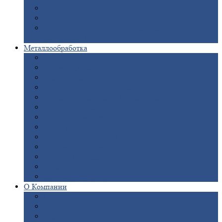
Опоры
ЛЭП
Дымовые
трубы
Закладные
детали для железобетонных
конструкций
Металлообработка
Анодировка
Горячее
цинкование
Лазерная
резка
Правка
плоского металлопроката
Продольно-поперечная
резка рулонов
Порошковая
покраска
Размотка
арматуры
Рубка
металла гильотиной
Резка
газом и плазмой
Сварочно-сборочные
работы
Токарная
обработка
Фрезерование
металла
Шлифовка
металла
О
Компании
Сертификаты
Новости
Вакансии