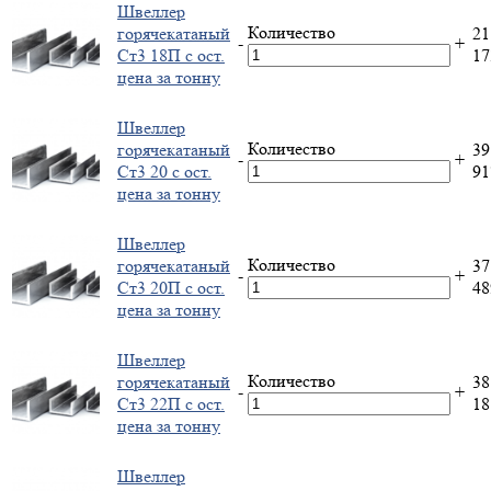
Швеллер
Количество
горячекатаный
21
-
+
Ст3 18П с ост.
1
цена за тонну
Швеллер
Количество
горячекатаный
39
-
+
Ст3 20 с ост.
9
цена за тонну
Швеллер
Количество
горячекатаный
37
-
+
Ст3 20П с ост.
4
цена за тонну
Швеллер
Количество
горячекатаный
38
-
+
Ст3 22П с ост.
1
цена за тонну
Швеллер