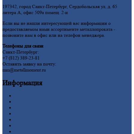
197342, город Санкт-Петербург, Сердобольская ул, д. 65
литера А, офис 509а помещ. 2-н
Если вы не нашли интересующей вас информации о
предоставляемом нами ассортименте металлопроката -
позвоните нам в офис или на телефон менеджера.
Телефоны для связи
Санкт-Петербург:
+7 (812) 389-23-81
Оставить заявку на почту:
mm@metallmoment.ru
Информация
Главная
Вакансии
О
Компании
Заводы
Контакты
Прайс-лист
Новости