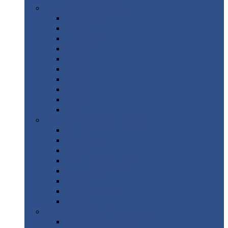
Цветной
металлопрокат
Алюминий
Бронза
Вольфрам
Латунь
Медь
Никель
Олово
Свинец
Титан
Цинк
Нержавеющий
металлопрокат
Лента
Проволока
Квадрат
Круг
нержавеющий
Лист/рулон
Труба
Шестигранник
Диски
ЖБИ
/ Железобетонные изделия
Бордюрный
камень