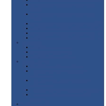
Профнастил
с нестандартной шириной С21
Профнастил
с нестандартной шириной
МП35
Профнастил
с нестандартной шириной
НС35
Профнастил
с нестандартной шириной С44
Профнастил
с нестандартной шириной Н60
Профнастил
с нестандартной шириной Н75
Профнастил
с нестандартной шириной Н114
Профнастил
Профнастил
для крыши
Профнастил
окрашенный
Профнастил
оцинкованный
Сэндвич-панели
Нестандартные
сэндвич панели
С
минераловатным утеплителем (
кровельные )
С
утеплителем из пенополистерола (
кровельные )
С
минераловатным утеплителем ( стеновые )
С
утеплителем из пенополистерола (
стеновые )
Металлочерепица