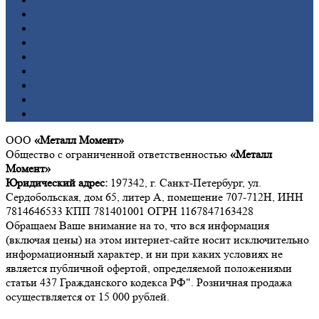
Бронза
Вольфрам
Латунь
Медь
Никель
Олово
Свинец
Титан
Цинк
ООО
«Металл Момент»
Общество с ограниченной ответственностью
«Металл
Момент»
Юридический адрес:
197342, г. Санкт-Петербург, ул.
Сердобольская, дом 65, литер А, помещение 707-712Н, ИНН
7814646533 КПП 781401001 ОГРН 1167847163428
Обращаем Ваше внимание на то, что вся информация
(включая цены) на этом интернет-сайте носит исключительно
информационный характер, и ни при каких условиях не
является публичной офертой, определяемой положениями
статьи 437 Гражданского кодекса РФ". Розничная продажа
осуществляется от 15 000 рублей.