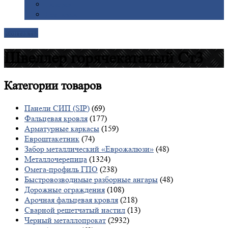
Галерея
Доставка
Контакты
Швеллер горячекатаный Ст3
Категории
товаров
Панели СИП (SIP)
(69)
Фальцевая кровля
(177)
Арматурные каркасы
(159)
Евроштакетник
(74)
Забор металлический «Еврожалюзи»
(48)
Металлочерепица
(1324)
Омега-профиль ГПО
(238)
Быстровозводимые разборные ангары
(48)
Дорожные ограждения
(108)
Арочная фальцевая кровля
(218)
Сварной решетчатый настил
(13)
Черный металлопрокат
(2932)