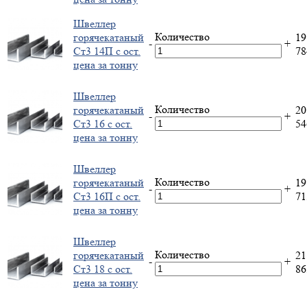
Швеллер
Количество
горячекатаный
19
-
+
Ст3 14П с ост.
7
цена за тонну
Швеллер
Количество
горячекатаный
20
-
+
Ст3 16 с ост.
5
цена за тонну
Швеллер
Количество
горячекатаный
19
-
+
Ст3 16П с ост.
7
цена за тонну
Швеллер
Количество
горячекатаный
21
-
+
Ст3 18 с ост.
8
цена за тонну