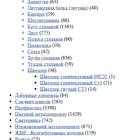
Арматура
(63)
Двутавровая балка (двутавр)
(40)
Квадрат
(59)
Шестигранник
(66)
Круг стальной
(1363)
Лист
(275)
Полоса стальная
(60)
Проволока
(10)
Сетка
(42)
Труба стальная
(836)
Уголок стальной
(59)
Швеллер
(36)
Швеллер горячекатаный 09Г2С
(1)
Швеллер горячекатаный Ст3
(21)
Швеллер гнутый СТ3
(14)
Доборные элементы
(84)
Сэндвич-панели
(263)
Профнастил
(3398)
Цветной металлопрокат
(1429)
Сантехника
(742)
Нержавеющий металлопрокат
(871)
ЖБИ / Железобетонные изделия
(159)
Рельсы
(23)