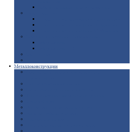
покрытием
Доборные
элементы оцинкованные
Евроштакетник
Штакетник
металлический полукруглый
Штакетник
металлический П-образный
Штакетник
металлический М-образный
Забор
металлический «Еврожалюзи»
Забор
жалюзи — Z
Забор
жалюзи — S
Сантехника
Рельсы
Металлоконструкции
Рамные
конструкции для дорожного
строительства
Быстровозводимые
здания
Металлоконструкции
для мостов
Технологические
металлоконструкции
Козловой
кран
Нестандартные
металлоконструкции
Решетки,
заборы и ограды
Прожекторные
мачты
Изготовление
лестниц из металла
Открытые
крановые эстакады