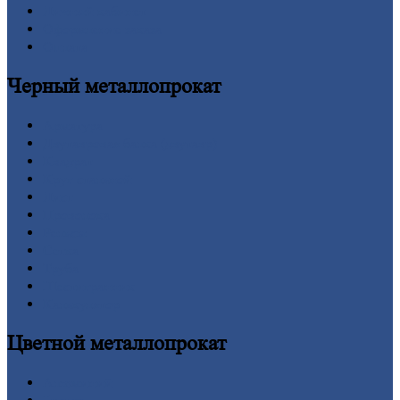
Личный
кабинет
Оформление
заказа
Оплата
Черный
металлопрокат
Арматура
Двутавровая
балка (двутавр)
Квадрат
Круг
стальной
Лист
Проволока
Рельсы
Сетка
Труба
Шестигранник
Калькулятор
Цветной
металлопрокат
Алюминий