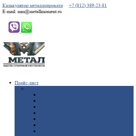
Калькулятор металлопроката
+7 (812) 389-23-81
E-mail: mm@metallmoment.ru
Прайс-лист
Черный
металлопрокат
Арматура
Двутавровая
балка (двутавр)
Квадрат
Круг
стальной
Полоса
стальная
Проволока
Сетка