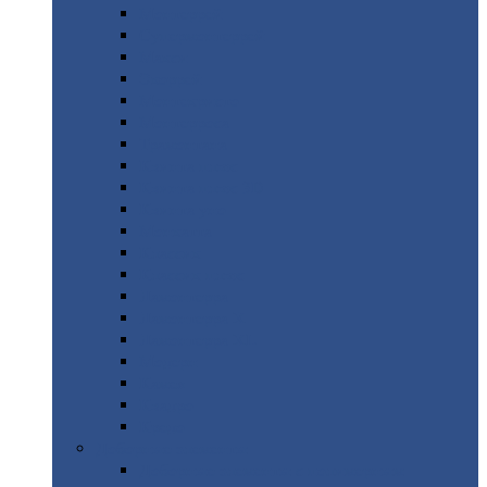
Монтеррей
Супермонтеррей
Макси
Экоррей
Монтекристо
Монтерроса
Трамонтана
Квинта
плюс
Квинта
плюс 3D
Квинта
уно
Монкатта
Классик
Классик
плюс
Ламонтерра
Ламонтерра
X
Ламонтерра
XL
Модерн
Камея
Квадро
Кредо
Доборные
элементы
Доборные
элементы с полимерным