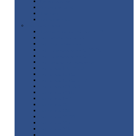
Труба
стальная
Уголок
стальной
Швеллер
Шестигранник
Листовой
прокат
Просечно-вытяжной
лист / ПВЛ
Лист
холоднокатаный
Лист
оцинкованный
Лист
горячекатаный Ст09Г2С
Лист
горячекатаный Ст3
Лист
рифленый: чечевицы
Лист
сталь 10Г2ФБЮ
Лист
сталь 10ХСНД
Лист
сталь 10ХСНД-12
Лист
сталь 12Х1МФ
Лист
сталь 12ХМ
Лист
сталь 16ГС
Лист
сталь 20
Лист
сталь 20К
Лист
сталь 20ЮЧ
Лист
сталь 20Х
Лист
сталь 22К
Лист
сталь 45