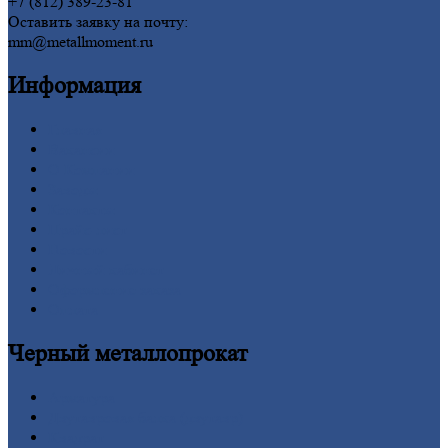
+7 (812) 389-23-81
Оставить заявку на почту:
mm@metallmoment.ru
Информация
Главная
Вакансии
О
Компании
Заводы
Контакты
Прайс-лист
Новости
Личный
кабинет
Оформление
заказа
Оплата
Черный
металлопрокат
Арматура
Двутавровая
балка (двутавр)
Квадрат