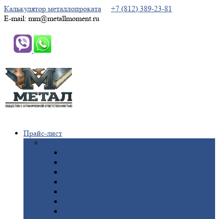
Калькулятор металлопроката
+7 (812) 389-23-81
E-mail: mm@metallmoment.ru
Прайс-лист
Черный
металлопрокат
Арматура
Двутавровая
балка (двутавр)
Квадрат
Круг
стальной
Полоса
стальная
Проволока
Сетка