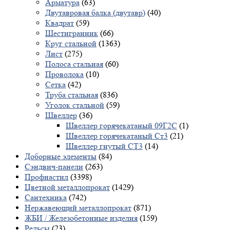
Арматура
(63)
Двутавровая балка (двутавр)
(40)
Квадрат
(59)
Шестигранник
(66)
Круг стальной
(1363)
Лист
(275)
Полоса стальная
(60)
Проволока
(10)
Сетка
(42)
Труба стальная
(836)
Уголок стальной
(59)
Швеллер
(36)
Швеллер горячекатаный 09Г2С
(1)
Швеллер горячекатаный Ст3
(21)
Швеллер гнутый СТ3
(14)
Доборные элементы
(84)
Сэндвич-панели
(263)
Профнастил
(3398)
Цветной металлопрокат
(1429)
Сантехника
(742)
Нержавеющий металлопрокат
(871)
ЖБИ / Железобетонные изделия
(159)
Рельсы
(23)