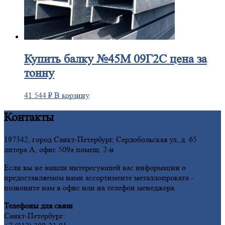
Купить
балку №45М 09Г2С цена за
тонну
41 544
₽
В корзину
Контакты
197342, город Санкт-Петербург, Сердобольская ул, д. 65
литера А, офис 509а помещ. 2-н
Если вы не нашли интересующей вас информации о
предоставляемом нами ассортименте металлопроката -
позвоните нам в офис или на телефон менеджера.
Телефоны для связи
Санкт-Петербург: