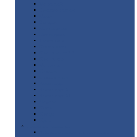
Монтеррей
Супермонтеррей
Макси
Экоррей
Монтекристо
Монтерроса
Трамонтана
Квинта
плюс
Квинта
плюс 3D
Квинта
уно
Монкатта
Классик
Классик
плюс
Ламонтерра
Ламонтерра
X
Ламонтерра
XL
Модерн
Камея
Квадро
Кредо
Доборные
элементы
Доборные
элементы с полимерным