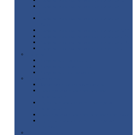
Профнастил
с нестандартной шириной С21
Профнастил
с нестандартной шириной
МП35
Профнастил
с нестандартной шириной
НС35
Профнастил
с нестандартной шириной С44
Профнастил
с нестандартной шириной Н60
Профнастил
с нестандартной шириной Н75
Профнастил
с нестандартной шириной Н114
Профнастил
Профнастил
для крыши
Профнастил
окрашенный
Профнастил
оцинкованный
Сэндвич-панели
Нестандартные
сэндвич панели
С
минераловатным утеплителем (
кровельные )
С
утеплителем из пенополистерола (
кровельные )
С
минераловатным утеплителем ( стеновые )
С
утеплителем из пенополистерола (
стеновые )
Металлочерепица