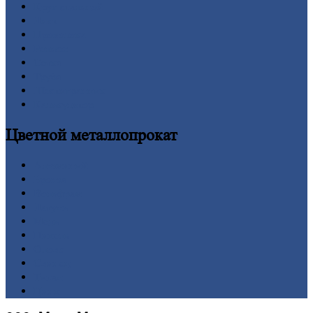
Круг
стальной
Лист
Проволока
Рельсы
Сетка
Труба
Шестигранник
Калькулятор
Цветной
металлопрокат
Алюминий
Бронза
Вольфрам
Латунь
Медь
Никель
Олово
Свинец
Титан
Цинк