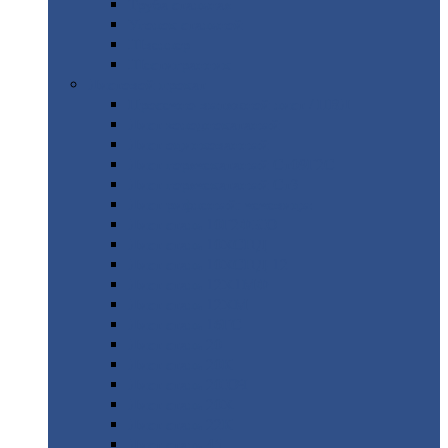
Труба
стальная
Уголок
стальной
Швеллер
Шестигранник
Листовой
прокат
Просечно-вытяжной
лист / ПВЛ
Лист
холоднокатаный
Лист
оцинкованный
Лист
горячекатаный Ст09Г2С
Лист
горячекатаный Ст3
Лист
рифленый: чечевицы
Лист
сталь 10Г2ФБЮ
Лист
сталь 10ХСНД
Лист
сталь 10ХСНД-12
Лист
сталь 12Х1МФ
Лист
сталь 12ХМ
Лист
сталь 16ГС
Лист
сталь 20
Лист
сталь 20К
Лист
сталь 20ЮЧ
Лист
сталь 20Х
Лист
сталь 22К
Лист
сталь 45