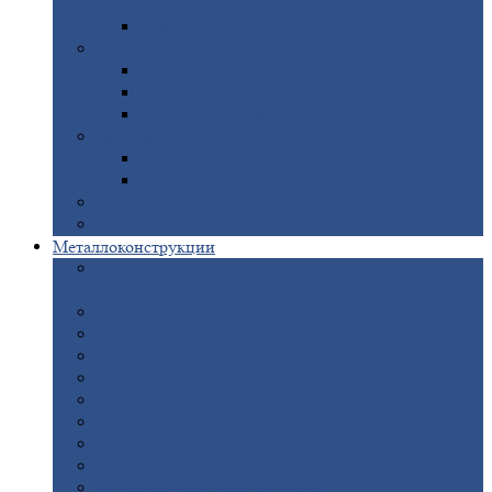
покрытием
Доборные
элементы оцинкованные
Евроштакетник
Штакетник
металлический полукруглый
Штакетник
металлический П-образный
Штакетник
металлический М-образный
Забор
металлический «Еврожалюзи»
Забор
жалюзи — Z
Забор
жалюзи — S
Сантехника
Рельсы
Металлоконструкции
Рамные
конструкции для дорожного
строительства
Быстровозводимые
здания
Металлоконструкции
для мостов
Технологические
металлоконструкции
Козловой
кран
Нестандартные
металлоконструкции
Решетки,
заборы и ограды
Прожекторные
мачты
Изготовление
лестниц из металла
Открытые
крановые эстакады