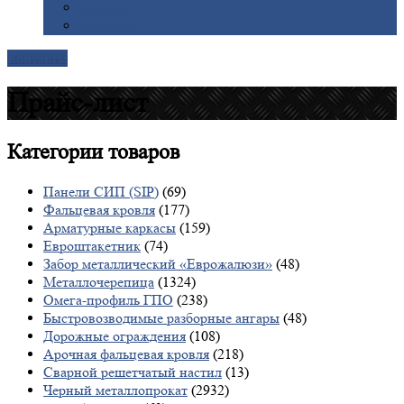
Галерея
Доставка
Контакты
Прайс-лист
Категории
товаров
Панели СИП (SIP)
(69)
Фальцевая кровля
(177)
Арматурные каркасы
(159)
Евроштакетник
(74)
Забор металлический «Еврожалюзи»
(48)
Металлочерепица
(1324)
Омега-профиль ГПО
(238)
Быстровозводимые разборные ангары
(48)
Дорожные ограждения
(108)
Арочная фальцевая кровля
(218)
Сварной решетчатый настил
(13)
Черный металлопрокат
(2932)