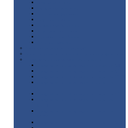
Дорожные
плиты
Каналы
непроходные
Ленточный
фундамент
Лифтовые
шахты
Перемычки
бетонные
Аэродромные
плиты
Фундаментные
блоки
Тепловые
камеры
Авиатехприемка
(РТ приемка)
Арочное
укрытие для конвейеров из профнастила
Профнастил
с нестандартной шириной
Профнастил
с нестандартной шириной С8
Профнастил
с нестандартной шириной С10
Профнастил
с нестандартной шириной СС10
Профнастил
с нестандартной шириной
МП10
Профнастил
с нестандартной шириной С15
Профнастил
с нестандартной шириной
МП18
Профнастил
с нестандартной шириной
МП20
Профнастил
с нестандартной шириной С18