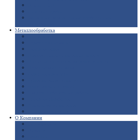
Опоры
ЛЭП
Дымовые
трубы
Закладные
детали для железобетонных
конструкций
Металлообработка
Анодировка
Горячее
цинкование
Лазерная
резка
Правка
плоского металлопроката
Продольно-поперечная
резка рулонов
Порошковая
покраска
Размотка
арматуры
Рубка
металла гильотиной
Резка
газом и плазмой
Сварочно-сборочные
работы
Токарная
обработка
Фрезерование
металла
Шлифовка
металла
О
Компании
Сертификаты
Новости
Вакансии