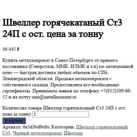
Швеллер
горячекатаный Ст3
24П с ост. цена за тонну
36 445
₽
Купить металлопрокат в Санкт-Петербурге от прямого
поставщика (Северсталь, ММК, НЛМК и т.п) по оптимальной
цене — быстрая доставка любых объемов по СПб,
Ленинградской области. Продажа металлопроката с
собственного скалада. Предоставляем все необходимые
сертификаты. Принимаем заявки по телефону +7(812)509-60-
52 и на почту mm@metallmoment.ru
Количество товара Швеллер горячекатаный Ст3 24П с ост.
цена за тонну
В корзину
Артикул:
6a5d3bd9efec
Категории:
Швеллер горячекатаный
Ст3
,
Черный металлопрокат
,
Швеллер