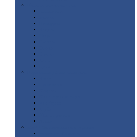
Цветной
металлопрокат
Алюминий
Бронза
Вольфрам
Латунь
Медь
Никель
Олово
Свинец
Титан
Цинк
Нержавеющий
металлопрокат
Лента
Проволока
Квадрат
Круг
нержавеющий
Лист/рулон
Труба
Шестигранник
Диски
ЖБИ
/ Железобетонные изделия
Бордюрный
камень