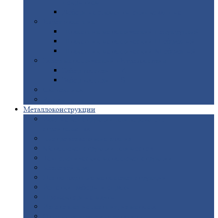
покрытием
Доборные
элементы оцинкованные
Евроштакетник
Штакетник
металлический полукруглый
Штакетник
металлический П-образный
Штакетник
металлический М-образный
Забор
металлический «Еврожалюзи»
Забор
жалюзи — Z
Забор
жалюзи — S
Сантехника
Рельсы
Металлоконструкции
Рамные
конструкции для дорожного
строительства
Быстровозводимые
здания
Металлоконструкции
для мостов
Технологические
металлоконструкции
Козловой
кран
Нестандартные
металлоконструкции
Решетки,
заборы и ограды
Прожекторные
мачты
Изготовление
лестниц из металла
Открытые
крановые эстакады