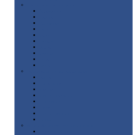
Цветной
металлопрокат
Алюминий
Бронза
Вольфрам
Латунь
Медь
Никель
Олово
Свинец
Титан
Цинк
Нержавеющий
металлопрокат
Лента
Проволока
Квадрат
Круг
нержавеющий
Лист/рулон
Труба
Шестигранник
Диски
ЖБИ
/ Железобетонные изделия
Бордюрный
камень