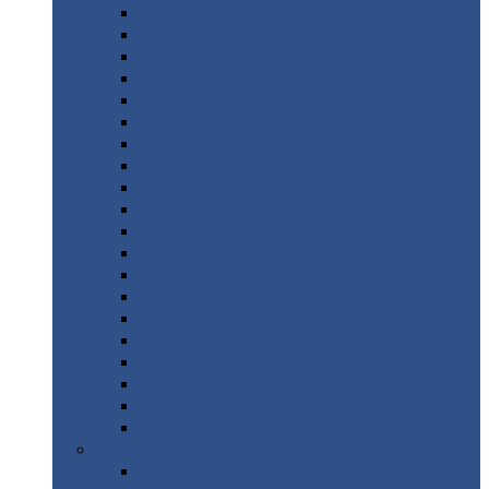
Монтеррей
Супермонтеррей
Макси
Экоррей
Монтекристо
Монтерроса
Трамонтана
Квинта
плюс
Квинта
плюс 3D
Квинта
уно
Монкатта
Классик
Классик
плюс
Ламонтерра
Ламонтерра
X
Ламонтерра
XL
Модерн
Камея
Квадро
Кредо
Доборные
элементы
Доборные
элементы с полимерным