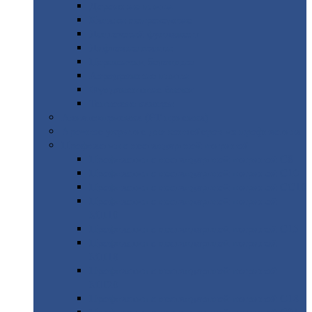
Дорожные
плиты
Каналы
непроходные
Ленточный
фундамент
Лифтовые
шахты
Перемычки
бетонные
Аэродромные
плиты
Фундаментные
блоки
Тепловые
камеры
Авиатехприемка
(РТ приемка)
Арочное
укрытие для конвейеров из профнастила
Профнастил
с нестандартной шириной
Профнастил
с нестандартной шириной С8
Профнастил
с нестандартной шириной С10
Профнастил
с нестандартной шириной СС10
Профнастил
с нестандартной шириной
МП10
Профнастил
с нестандартной шириной С15
Профнастил
с нестандартной шириной
МП18
Профнастил
с нестандартной шириной
МП20
Профнастил
с нестандартной шириной С18