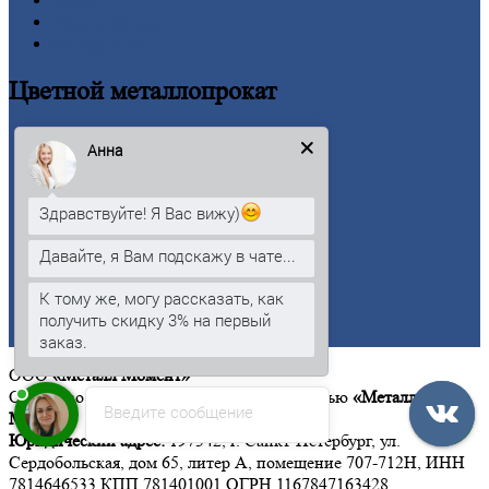
Труба
Шестигранник
Калькулятор
Цветной
металлопрокат
Алюминий
Анна
Бронза
Вольфрам
Латунь
Здравствуйте! Я Вас вижу)
Медь
Никель
Давайте, я Вам подскажу в чате...
Олово
Свинец
К тому же, могу рассказать, как
Титан
получить скидку 3% на первый
Цинк
заказ.
ООО
«Металл Момент»
Общество с ограниченной ответственностью
«Металл
Введите сообщение
Момент»
Юридический адрес:
197342, г. Санкт-Петербург, ул.
Сердобольская, дом 65, литер А, помещение 707-712Н, ИНН
7814646533 КПП 781401001 ОГРН 1167847163428