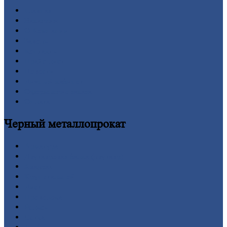
Главная
Вакансии
О
Компании
Заводы
Контакты
Прайс-лист
Новости
Личный
кабинет
Оформление
заказа
Оплата
Черный
металлопрокат
Арматура
Двутавровая
балка (двутавр)
Квадрат
Круг
стальной
Лист
Проволока
Рельсы
Сетка