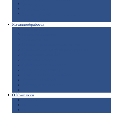
Опоры
ЛЭП
Дымовые
трубы
Закладные
детали для железобетонных
конструкций
Металлообработка
Анодировка
Горячее
цинкование
Лазерная
резка
Правка
плоского металлопроката
Продольно-поперечная
резка рулонов
Порошковая
покраска
Размотка
арматуры
Рубка
металла гильотиной
Резка
газом и плазмой
Сварочно-сборочные
работы
Токарная
обработка
Фрезерование
металла
Шлифовка
металла
О
Компании
Сертификаты
Новости
Вакансии