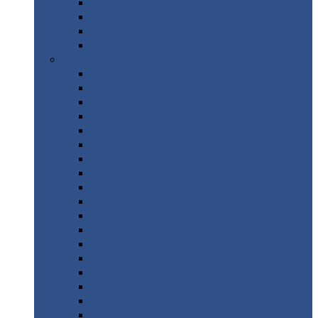
Труба
стальная
Уголок
стальной
Швеллер
Шестигранник
Листовой
прокат
Просечно-вытяжной
лист / ПВЛ
Лист
холоднокатаный
Лист
оцинкованный
Лист
горячекатаный Ст09Г2С
Лист
горячекатаный Ст3
Лист
рифленый: чечевицы
Лист
сталь 10Г2ФБЮ
Лист
сталь 10ХСНД
Лист
сталь 10ХСНД-12
Лист
сталь 12Х1МФ
Лист
сталь 12ХМ
Лист
сталь 16ГС
Лист
сталь 20
Лист
сталь 20К
Лист
сталь 20ЮЧ
Лист
сталь 20Х
Лист
сталь 22К
Лист
сталь 45