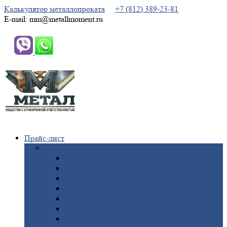
Калькулятор металлопроката
+7 (812) 389-23-81
E-mail: mm@metallmoment.ru
Прайс-лист
Черный
металлопрокат
Арматура
Двутавровая
балка (двутавр)
Квадрат
Круг
стальной
Полоса
стальная
Проволока
Сетка