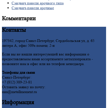
Сэндвич
панели арочного типа
Сэндвич-панели
арочные
Комментарии
Контакты
197342, город Санкт-Петербург, Сердобольская ул, д. 65
литера А, офис 509а помещ. 2-н
Если вы не нашли интересующей вас информации о
предоставляемом нами ассортименте металлопроката -
позвоните нам в офис или на телефон менеджера.
Телефоны для связи
Санкт-Петербург:
+7 (812) 389-23-81
Оставить заявку на почту:
mm@metallmoment.ru
Информация