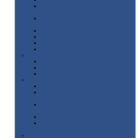
Профнастил
с нестандартной шириной С21
Профнастил
с нестандартной шириной
МП35
Профнастил
с нестандартной шириной
НС35
Профнастил
с нестандартной шириной С44
Профнастил
с нестандартной шириной Н60
Профнастил
с нестандартной шириной Н75
Профнастил
с нестандартной шириной Н114
Профнастил
Профнастил
для крыши
Профнастил
окрашенный
Профнастил
оцинкованный
Сэндвич-панели
Нестандартные
сэндвич панели
С
минераловатным утеплителем (
кровельные )
С
утеплителем из пенополистерола (
кровельные )
С
минераловатным утеплителем ( стеновые )
С
утеплителем из пенополистерола (
стеновые )
Металлочерепица