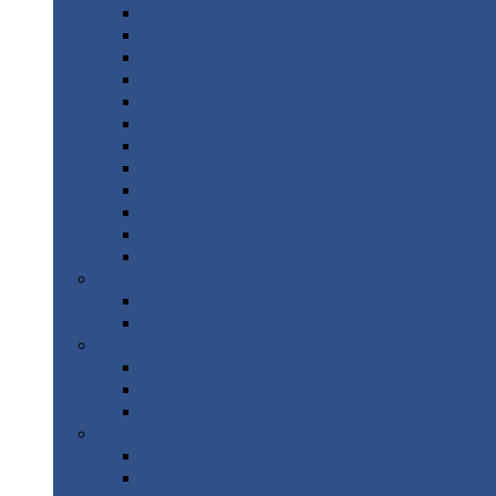
Квинта
плюс 3D
Квинта
уно
Монкатта
Классик
Классик
плюс
Ламонтерра
Ламонтерра
X
Ламонтерра
XL
Модерн
Камея
Квадро
Кредо
Доборные
элементы
Доборные
элементы с полимерным покрытие
Доборные
элементы оцинкованные
Евроштакетник
Штакетник
металлический полукруглый
Штакетник
металлический П-образный
Штакетник
металлический М-образный
Забор
металлический «Еврожалюзи»
Забор
жалюзи — Z
Забор
жалюзи — S