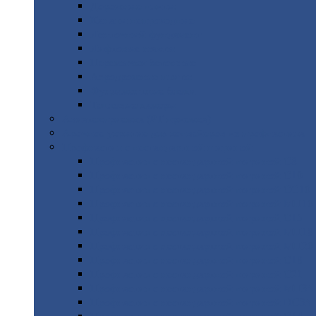
Дорожные
плиты
Каналы
непроходные
Ленточный
фундамент
Лифтовые
шахты
Перемычки
бетонные
Аэродромные
плиты
Фундаментные
блоки
Тепловые
камеры
Авиатехприемка
(РТ приемка)
Арочное
укрытие для конвейеров из профнастила
Профнастил
с нестандартной шириной
Профнастил
с нестандартной шириной С8
Профнастил
с нестандартной шириной С10
Профнастил
с нестандартной шириной СС10
Профнастил
с нестандартной шириной МП10
Профнастил
с нестандартной шириной С15
Профнастил
с нестандартной шириной МП18
Профнастил
с нестандартной шириной МП20
Профнастил
с нестандартной шириной С18
Профнастил
с нестандартной шириной С21
Профнастил
с нестандартной шириной МП35
Профнастил
с нестандартной шириной НС35