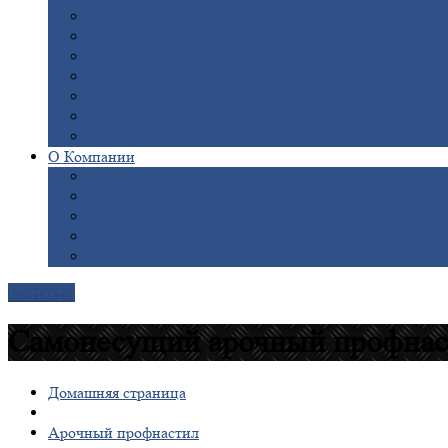
Размотка
арматуры
Рубка
металла гильотиной
Резка
газом и плазмой
Сварочно-сборочные
работы
Токарная
обработка
Фрезерование
металла
Шлифовка
металла
О
Компании
Сертификаты
Новости
Вакансии
Галерея
Доставка
Контакты
Самонесущий арочный профнас
Домашняя страница
Арочный профнастил