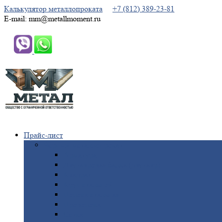
Калькулятор металлопроката
+7 (812) 389-23-81
E-mail: mm@metallmoment.ru
Прайс-лист
Черный
металлопрокат
Арматура
Двутавровая
балка (двутавр)
Квадрат
Круг
стальной
Полоса
стальная
Проволока
Сетка