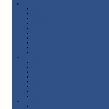
Цветной
металлопрокат
Алюминий
Бронза
Вольфрам
Латунь
Медь
Никель
Олово
Свинец
Титан
Цинк
Нержавеющий
металлопрокат
Лента
Проволока
Квадрат
Круг
нержавеющий
Лист/рулон
Труба
Шестигранник
Диски
ЖБИ
/ Железобетонные изделия
Бордюрный
камень