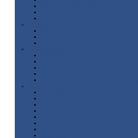
Профнастил
с нестандартной шириной С44
Профнастил
с нестандартной шириной Н60
Профнастил
с нестандартной шириной Н75
Профнастил
с нестандартной шириной Н114
Профнастил
Профнастил
для крыши
Профнастил
окрашенный
Профнастил
оцинкованный
Сэндвич-панели
Нестандартные
сэндвич панели
С
минераловатным утеплителем ( кровельные 
С
утеплителем из пенополистерола ( кровельн
С
минераловатным утеплителем ( стеновые )
С
утеплителем из пенополистерола ( стеновые
Металлочерепица
Монтеррей
Супермонтеррей
Макси
Экоррей
Монтекристо
Монтерроса
Трамонтана
Квинта
плюс