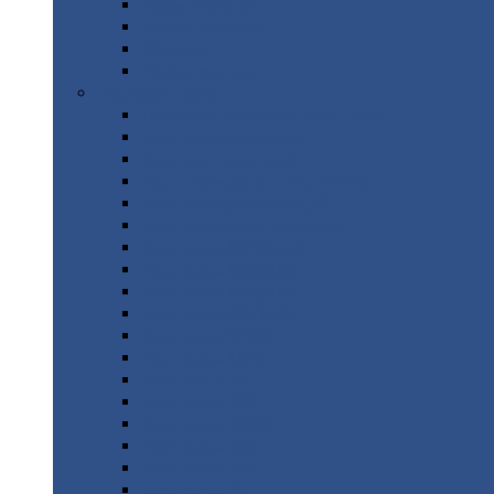
Труба
стальная
Уголок
стальной
Швеллер
Шестигранник
Листовой
прокат
Просечно-вытяжной
лист / ПВЛ
Лист
холоднокатаный
Лист
оцинкованный
Лист
горячекатаный Ст09Г2С
Лист
горячекатаный Ст3
Лист
рифленый: чечевицы
Лист
сталь 10Г2ФБЮ
Лист
сталь 10ХСНД
Лист
сталь 10ХСНД-12
Лист
сталь 12Х1МФ
Лист
сталь 12ХМ
Лист
сталь 16ГС
Лист
сталь 20
Лист
сталь 20К
Лист
сталь 20ЮЧ
Лист
сталь 20Х
Лист
сталь 22К
Лист
сталь 45