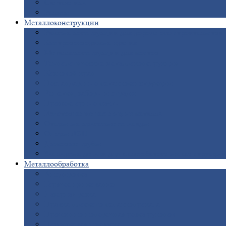
Сантехника
Рельсы
Металлоконструкции
Рамные
конструкции для дорожного строительства
Быстровозводимые
здания
Металлоконструкции
для мостов
Технологические
металлоконструкции
Козловой
кран
Нестандартные
металлоконструкции
Решетки,
заборы и ограды
Прожекторные
мачты
Изготовление
лестниц из металла
Открытые
крановые эстакады
Опоры
ЛЭП
Дымовые
трубы
Закладные
детали для железобетонных конструкци
Металлообработка
Анодировка
Горячее
цинкование
Лазерная
резка
Правка
плоского металлопроката
Продольно-поперечная
резка рулонов
Порошковая
покраска