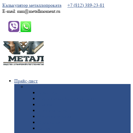
Калькулятор металлопроката
+7 (812) 389-23-81
E-mail: mm@metallmoment.ru
Прайс-лист
Черный
металлопрокат
Арматура
Двутавровая
балка (двутавр)
Квадрат
Круг
стальной
Полоса
стальная
Проволока
Сетка