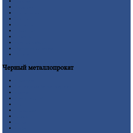
Главная
Вакансии
О
Компании
Заводы
Контакты
Прайс-лист
Новости
Личный
кабинет
Оформление
заказа
Оплата
Черный
металлопрокат
Арматура
Двутавровая
балка (двутавр)
Квадрат
Круг
стальной
Лист
Проволока
Рельсы
Сетка
Труба