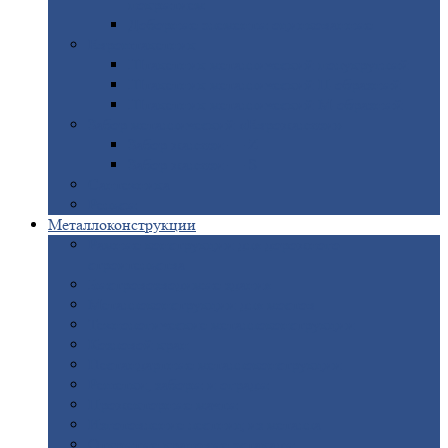
покрытием
Доборные
элементы оцинкованные
Евроштакетник
Штакетник
металлический полукруглый
Штакетник
металлический П-образный
Штакетник
металлический М-образный
Забор
металлический «Еврожалюзи»
Забор
жалюзи — Z
Забор
жалюзи — S
Сантехника
Рельсы
Металлоконструкции
Рамные
конструкции для дорожного
строительства
Быстровозводимые
здания
Металлоконструкции
для мостов
Технологические
металлоконструкции
Козловой
кран
Нестандартные
металлоконструкции
Решетки,
заборы и ограды
Прожекторные
мачты
Изготовление
лестниц из металла
Открытые
крановые эстакады