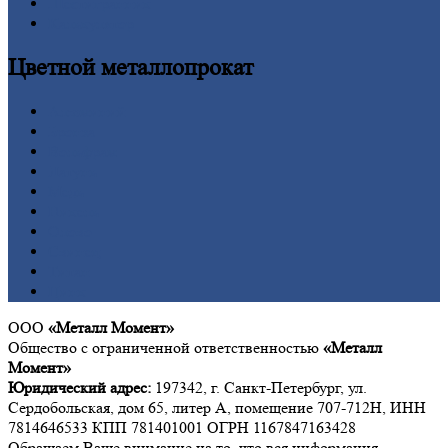
Шестигранник
Калькулятор
Цветной
металлопрокат
Алюминий
Бронза
Вольфрам
Латунь
Медь
Никель
Олово
Свинец
Титан
Цинк
ООО
«Металл Момент»
Общество с ограниченной ответственностью
«Металл
Момент»
Юридический адрес:
197342, г. Санкт-Петербург, ул.
Сердобольская, дом 65, литер А, помещение 707-712Н, ИНН
7814646533 КПП 781401001 ОГРН 1167847163428
Обращаем Ваше внимание на то, что вся информация