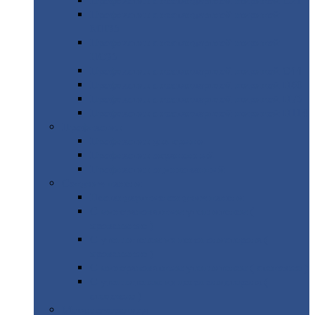
Профнастил
с нестандартной шириной С21
Профнастил
с нестандартной шириной
МП35
Профнастил
с нестандартной шириной
НС35
Профнастил
с нестандартной шириной С44
Профнастил
с нестандартной шириной Н60
Профнастил
с нестандартной шириной Н75
Профнастил
с нестандартной шириной Н114
Профнастил
Профнастил
для крыши
Профнастил
окрашенный
Профнастил
оцинкованный
Сэндвич-панели
Нестандартные
сэндвич панели
С
минераловатным утеплителем (
кровельные )
С
утеплителем из пенополистерола (
кровельные )
С
минераловатным утеплителем ( стеновые )
С
утеплителем из пенополистерола (
стеновые )
Металлочерепица