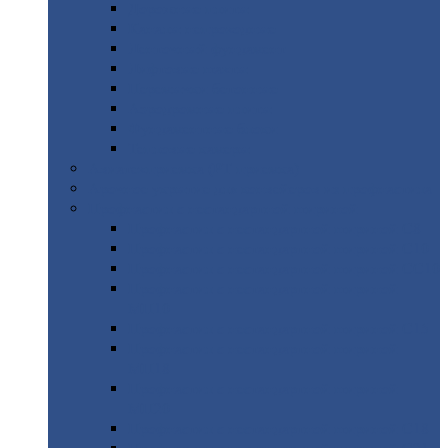
Дорожные
плиты
Каналы
непроходные
Ленточный
фундамент
Лифтовые
шахты
Перемычки
бетонные
Аэродромные
плиты
Фундаментные
блоки
Тепловые
камеры
Авиатехприемка
(РТ приемка)
Арочное
укрытие для конвейеров из профнастила
Профнастил
с нестандартной шириной
Профнастил
с нестандартной шириной С8
Профнастил
с нестандартной шириной С10
Профнастил
с нестандартной шириной СС10
Профнастил
с нестандартной шириной
МП10
Профнастил
с нестандартной шириной С15
Профнастил
с нестандартной шириной
МП18
Профнастил
с нестандартной шириной
МП20
Профнастил
с нестандартной шириной С18