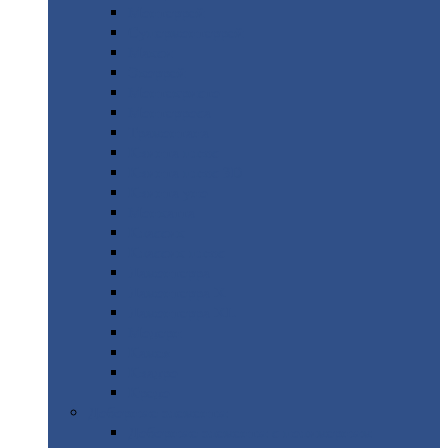
Монтеррей
Супермонтеррей
Макси
Экоррей
Монтекристо
Монтерроса
Трамонтана
Квинта
плюс
Квинта
плюс 3D
Квинта
уно
Монкатта
Классик
Классик
плюс
Ламонтерра
Ламонтерра
X
Ламонтерра
XL
Модерн
Камея
Квадро
Кредо
Доборные
элементы
Доборные
элементы с полимерным