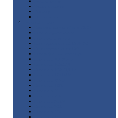
Труба
стальная
Уголок
стальной
Швеллер
Шестигранник
Листовой
прокат
Просечно-вытяжной
лист / ПВЛ
Лист
холоднокатаный
Лист
оцинкованный
Лист
горячекатаный Ст09Г2С
Лист
горячекатаный Ст3
Лист
рифленый: чечевицы
Лист
сталь 10Г2ФБЮ
Лист
сталь 10ХСНД
Лист
сталь 10ХСНД-12
Лист
сталь 12Х1МФ
Лист
сталь 12ХМ
Лист
сталь 16ГС
Лист
сталь 20
Лист
сталь 20К
Лист
сталь 20ЮЧ
Лист
сталь 20Х
Лист
сталь 22К
Лист
сталь 45