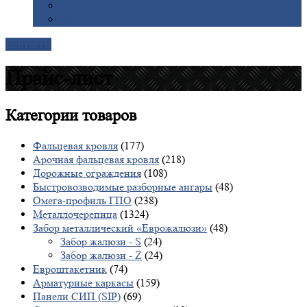
Галерея
Доставка
Контакты
Прайс-лист
Категории
товаров
Фальцевая кровля
(177)
Арочная фальцевая кровля
(218)
Дорожные ограждения
(108)
Быстровозводимые разборные ангары
(48)
Омега-профиль ГПО
(238)
Металлочерепица
(1324)
Забор металлический «Еврожалюзи»
(48)
Забор жалюзи - S
(24)
Забор жалюзи - Z
(24)
Евроштакетник
(74)
Арматурные каркасы
(159)
Панели СИП (SIP)
(69)