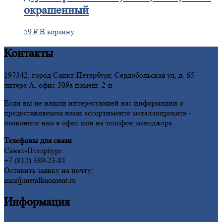
окрашенный
59
₽
В корзину
Контакты
197342, город Санкт-Петербург, Сердобольская ул, д. 65
литера А, офис 509а помещ. 2-н
Если вы не нашли интересующей вас информации о
предоставляемом нами ассортименте металлопроката -
позвоните нам в офис или на телефон менеджера.
Телефоны для связи
Санкт-Петербург:
+7 (812) 389-23-81
Оставить заявку на почту:
mm@metallmoment.ru
Информация