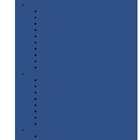
Цветной
металлопрокат
Алюминий
Бронза
Вольфрам
Латунь
Медь
Никель
Олово
Свинец
Титан
Цинк
Нержавеющий
металлопрокат
Лента
Проволока
Квадрат
Круг
нержавеющий
Лист/рулон
Труба
Шестигранник
Диски
ЖБИ
/ Железобетонные изделия
Бордюрный
камень