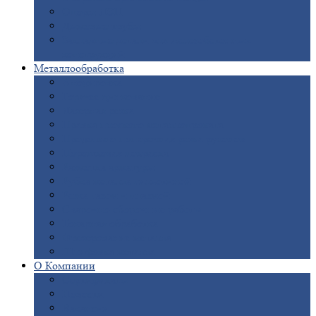
Опоры
ЛЭП
Дымовые
трубы
Закладные
детали для железобетонных
конструкций
Металлообработка
Анодировка
Горячее
цинкование
Лазерная
резка
Правка
плоского металлопроката
Продольно-поперечная
резка рулонов
Порошковая
покраска
Размотка
арматуры
Рубка
металла гильотиной
Резка
газом и плазмой
Сварочно-сборочные
работы
Токарная
обработка
Фрезерование
металла
Шлифовка
металла
О
Компании
Сертификаты
Новости
Вакансии