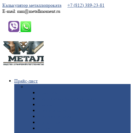
Калькулятор металлопроката
+7 (812) 389-23-81
E-mail: mm@metallmoment.ru
Прайс-лист
Черный
металлопрокат
Арматура
Двутавровая
балка (двутавр)
Квадрат
Круг
стальной
Полоса
стальная
Проволока
Сетка