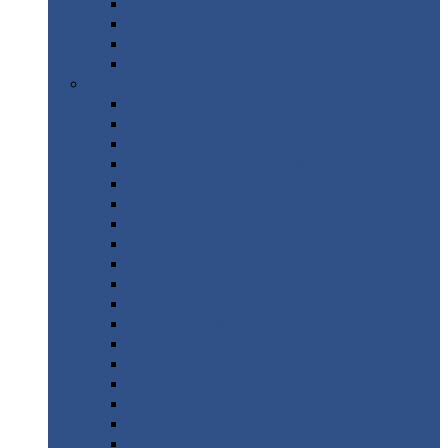
Труба
стальная
Уголок
стальной
Швеллер
Шестигранник
Листовой
прокат
Просечно-вытяжной
лист / ПВЛ
Лист
холоднокатаный
Лист
оцинкованный
Лист
горячекатаный Ст09Г2С
Лист
горячекатаный Ст3
Лист
рифленый: чечевицы
Лист
сталь 10Г2ФБЮ
Лист
сталь 10ХСНД
Лист
сталь 10ХСНД-12
Лист
сталь 12Х1МФ
Лист
сталь 12ХМ
Лист
сталь 16ГС
Лист
сталь 20
Лист
сталь 20К
Лист
сталь 20ЮЧ
Лист
сталь 20Х
Лист
сталь 22К
Лист
сталь 45