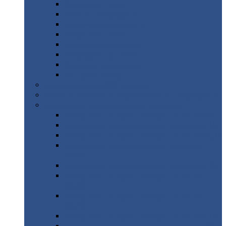
Дорожные
плиты
Каналы
непроходные
Ленточный
фундамент
Лифтовые
шахты
Перемычки
бетонные
Аэродромные
плиты
Фундаментные
блоки
Тепловые
камеры
Авиатехприемка
(РТ приемка)
Арочное
укрытие для конвейеров из профнастила
Профнастил
с нестандартной шириной
Профнастил
с нестандартной шириной С8
Профнастил
с нестандартной шириной С10
Профнастил
с нестандартной шириной СС10
Профнастил
с нестандартной шириной
МП10
Профнастил
с нестандартной шириной С15
Профнастил
с нестандартной шириной
МП18
Профнастил
с нестандартной шириной
МП20
Профнастил
с нестандартной шириной С18