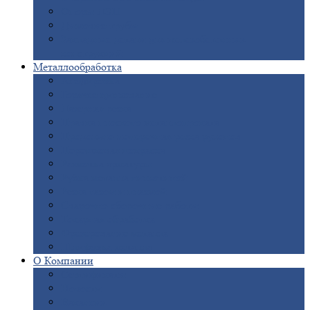
Опоры
ЛЭП
Дымовые
трубы
Закладные
детали для железобетонных
конструкций
Металлообработка
Анодировка
Горячее
цинкование
Лазерная
резка
Правка
плоского металлопроката
Продольно-поперечная
резка рулонов
Порошковая
покраска
Размотка
арматуры
Рубка
металла гильотиной
Резка
газом и плазмой
Сварочно-сборочные
работы
Токарная
обработка
Фрезерование
металла
Шлифовка
металла
О
Компании
Сертификаты
Новости
Вакансии