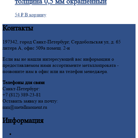
толщина 0,5 мм окрашенный
54
₽
В корзину
Контакты
197342, город Санкт-Петербург, Сердобольская ул, д. 65
литера А, офис 509а помещ. 2-н
Если вы не нашли интересующей вас информации о
предоставляемом нами ассортименте металлопроката -
позвоните нам в офис или на телефон менеджера.
Телефоны для связи
Санкт-Петербург:
+7 (812) 389-23-81
Оставить заявку на почту:
mm@metallmoment.ru
Информация
Главная