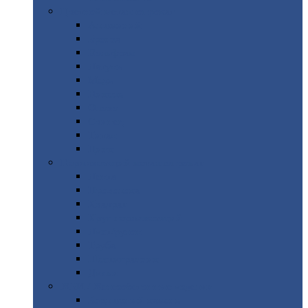
Цветной
металлопрокат
Алюминий
Бронза
Вольфрам
Латунь
Медь
Никель
Олово
Свинец
Титан
Цинк
Нержавеющий
металлопрокат
Лента
Проволока
Квадрат
Круг
нержавеющий
Лист/рулон
Труба
Шестигранник
Диски
ЖБИ
/ Железобетонные изделия
Бордюрный
камень