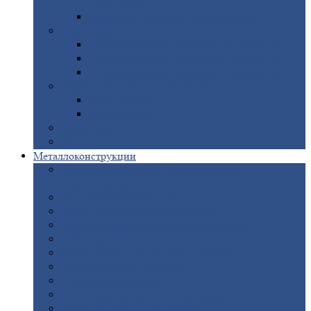
покрытием
Доборные
элементы оцинкованные
Евроштакетник
Штакетник
металлический полукруглый
Штакетник
металлический П-образный
Штакетник
металлический М-образный
Забор
металлический «Еврожалюзи»
Забор
жалюзи — Z
Забор
жалюзи — S
Сантехника
Рельсы
Металлоконструкции
Рамные
конструкции для дорожного
строительства
Быстровозводимые
здания
Металлоконструкции
для мостов
Технологические
металлоконструкции
Козловой
кран
Нестандартные
металлоконструкции
Решетки,
заборы и ограды
Прожекторные
мачты
Изготовление
лестниц из металла
Открытые
крановые эстакады