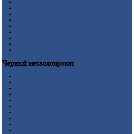
Вакансии
О
Компании
Заводы
Контакты
Прайс-лист
Новости
Личный
кабинет
Оформление
заказа
Оплата
Черный
металлопрокат
Арматура
Двутавровая
балка (двутавр)
Квадрат
Круг
стальной
Лист
Проволока
Рельсы
Сетка
Труба
Шестигранник