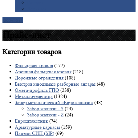
Галерея
Доставка
Контакты
Прайс-лист
Категории
товаров
Фальцевая кровля
(177)
Арочная фальцевая кровля
(218)
Дорожные ограждения
(108)
Быстровозводимые разборные ангары
(48)
Омега-профиль ГПО
(238)
Металлочерепица
(1324)
Забор металлический «Еврожалюзи»
(48)
Забор жалюзи - S
(24)
Забор жалюзи - Z
(24)
Евроштакетник
(74)
Арматурные каркасы
(159)
Панели СИП (SIP)
(69)