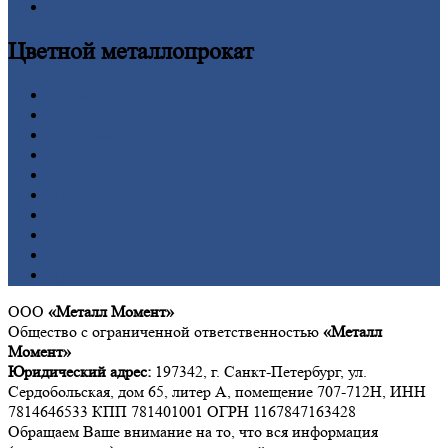
Калькулятор
Цветной
металлопрокат
Алюминий
Бронза
Вольфрам
Латунь
Медь
Никель
Олово
Свинец
Титан
Цинк
ООО
«Металл Момент»
Общество с ограниченной ответственностью
«Металл
Момент»
Юридический адрес:
197342, г. Санкт-Петербург, ул.
Сердобольская, дом 65, литер А, помещение 707-712Н, ИНН
7814646533 КПП 781401001 ОГРН 1167847163428
Обращаем Ваше внимание на то, что вся информация