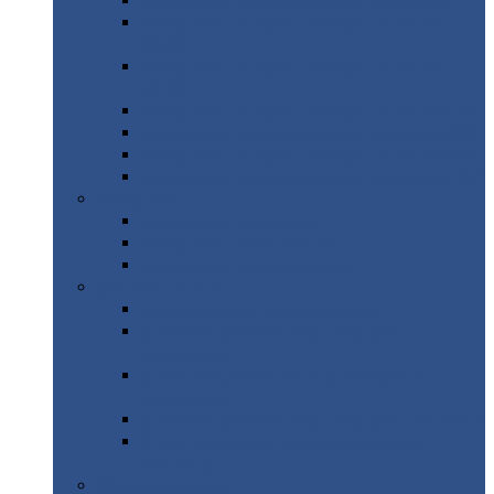
Профнастил
с нестандартной шириной С21
Профнастил
с нестандартной шириной
МП35
Профнастил
с нестандартной шириной
НС35
Профнастил
с нестандартной шириной С44
Профнастил
с нестандартной шириной Н60
Профнастил
с нестандартной шириной Н75
Профнастил
с нестандартной шириной Н114
Профнастил
Профнастил
для крыши
Профнастил
окрашенный
Профнастил
оцинкованный
Сэндвич-панели
Нестандартные
сэндвич панели
С
минераловатным утеплителем (
кровельные )
С
утеплителем из пенополистерола (
кровельные )
С
минераловатным утеплителем ( стеновые )
С
утеплителем из пенополистерола (
стеновые )
Металлочерепица