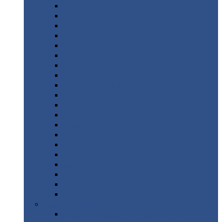
Монтеррей
Супермонтеррей
Макси
Экоррей
Монтекристо
Монтерроса
Трамонтана
Квинта
плюс
Квинта
плюс 3D
Квинта
уно
Монкатта
Классик
Классик
плюс
Ламонтерра
Ламонтерра
X
Ламонтерра
XL
Модерн
Камея
Квадро
Кредо
Доборные
элементы
Доборные
элементы с полимерным