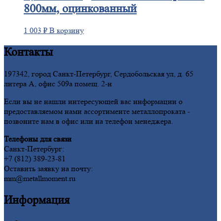
800мм, оцинкованный
1 003
₽
В корзину
Контакты
197342, город Санкт-Петербург, Сердобольская ул, д. 65
литера А, офис 509а помещ. 2-н
Если вы не нашли интересующей вас информации о
предоставляемом нами ассортименте металлопроката -
позвоните нам в офис или на телефон менеджера.
Телефоны для связи
Санкт-Петербург:
+7 (812) 389-23-81
Оставить заявку на почту:
mm@metallmoment.ru
Информация