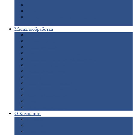
Опоры
ЛЭП
Дымовые
трубы
Закладные
детали для железобетонных
конструкций
Металлообработка
Анодировка
Горячее
цинкование
Лазерная
резка
Правка
плоского металлопроката
Продольно-поперечная
резка рулонов
Порошковая
покраска
Размотка
арматуры
Рубка
металла гильотиной
Резка
газом и плазмой
Сварочно-сборочные
работы
Токарная
обработка
Фрезерование
металла
Шлифовка
металла
О
Компании
Сертификаты
Новости
Вакансии