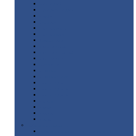
Монтеррей
Супермонтеррей
Макси
Экоррей
Монтекристо
Монтерроса
Трамонтана
Квинта
плюс
Квинта
плюс 3D
Квинта
уно
Монкатта
Классик
Классик
плюс
Ламонтерра
Ламонтерра
X
Ламонтерра
XL
Модерн
Камея
Квадро
Кредо
Доборные
элементы
Доборные
элементы с полимерным