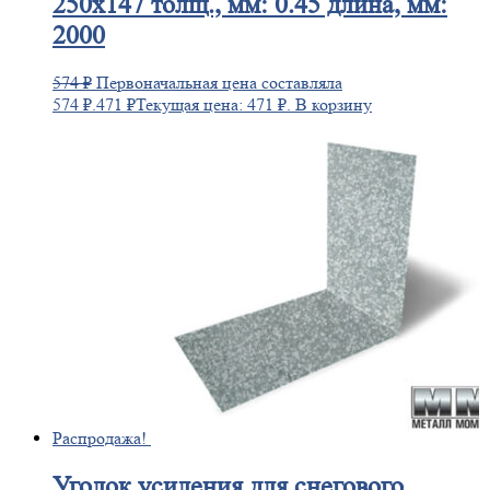
250х147 толщ., мм: 0.45 длина, мм:
2000
574
₽
Первоначальная цена составляла
574 ₽.
471
₽
Текущая цена: 471 ₽.
В корзину
Распродажа!
Уголок
усиления для снегового