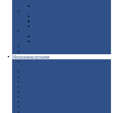
покрытием
Доборные
элементы оцинкованные
Евроштакетник
Штакетник
металлический полукруглый
Штакетник
металлический П-образный
Штакетник
металлический М-образный
Забор
металлический «Еврожалюзи»
Забор
жалюзи — Z
Забор
жалюзи — S
Сантехника
Рельсы
Металлоконструкции
Рамные
конструкции для дорожного
строительства
Быстровозводимые
здания
Металлоконструкции
для мостов
Технологические
металлоконструкции
Козловой
кран
Нестандартные
металлоконструкции
Решетки,
заборы и ограды
Прожекторные
мачты
Изготовление
лестниц из металла
Открытые
крановые эстакады