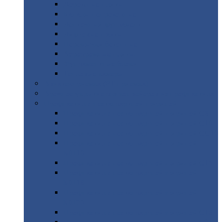
Дорожные
плиты
Каналы
непроходные
Ленточный
фундамент
Лифтовые
шахты
Перемычки
бетонные
Аэродромные
плиты
Фундаментные
блоки
Тепловые
камеры
Авиатехприемка
(РТ приемка)
Арочное
укрытие для конвейеров из профнастила
Профнастил
с нестандартной шириной
Профнастил
с нестандартной шириной С8
Профнастил
с нестандартной шириной С10
Профнастил
с нестандартной шириной СС10
Профнастил
с нестандартной шириной
МП10
Профнастил
с нестандартной шириной С15
Профнастил
с нестандартной шириной
МП18
Профнастил
с нестандартной шириной
МП20
Профнастил
с нестандартной шириной С18