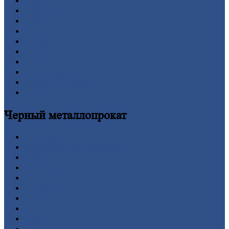
Главная
Вакансии
О
Компании
Заводы
Контакты
Прайс-лист
Новости
Личный
кабинет
Оформление
заказа
Оплата
Черный
металлопрокат
Арматура
Двутавровая
балка (двутавр)
Квадрат
Круг
стальной
Лист
Проволока
Рельсы
Сетка
Труба