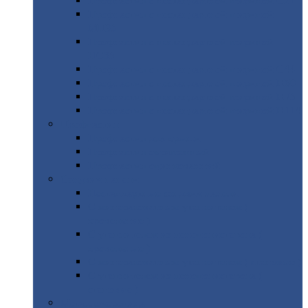
Профнастил
с нестандартной шириной С21
Профнастил
с нестандартной шириной
МП35
Профнастил
с нестандартной шириной
НС35
Профнастил
с нестандартной шириной С44
Профнастил
с нестандартной шириной Н60
Профнастил
с нестандартной шириной Н75
Профнастил
с нестандартной шириной Н114
Профнастил
Профнастил
для крыши
Профнастил
окрашенный
Профнастил
оцинкованный
Сэндвич-панели
Нестандартные
сэндвич панели
С
минераловатным утеплителем (
кровельные )
С
утеплителем из пенополистерола (
кровельные )
С
минераловатным утеплителем ( стеновые )
С
утеплителем из пенополистерола (
стеновые )
Металлочерепица