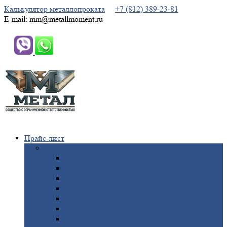
Калькулятор металлопроката
+7 (812) 389-23-81
E-mail: mm@metallmoment.ru
Прайс-лист
Черный
металлопрокат
Арматура
Двутавровая
балка (двутавр)
Квадрат
Круг
стальной
Полоса
стальная
Проволока
Сетка