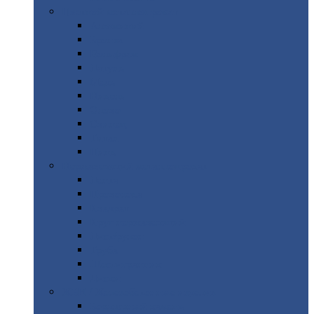
Цветной
металлопрокат
Алюминий
Бронза
Вольфрам
Латунь
Медь
Никель
Олово
Свинец
Титан
Цинк
Нержавеющий
металлопрокат
Лента
Проволока
Квадрат
Круг
нержавеющий
Лист/рулон
Труба
Шестигранник
Диски
ЖБИ
/ Железобетонные изделия
Бордюрный
камень