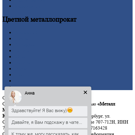
Шестигранник
Калькулятор
Цветной
металлопрокат
Алюминий
Бронза
Вольфрам
Латунь
Медь
Никель
Олово
Свинец
Титан
Цинк
Анна
ООО
«Металл Момент»
Общество с ограниченной ответственностью
«Металл
Момент»
Здравствуйте! Я Вас вижу)
Юридический адрес:
197342, г. Санкт-Петербург, ул.
Давайте, я Вам подскажу в чате...
Сердобольская, дом 65, литер А, помещение 707-712Н, ИНН
7814646533 КПП 781401001 ОГРН 1167847163428
К тому же, могу рассказать, как
Обращаем Ваше внимание на то, что вся информация