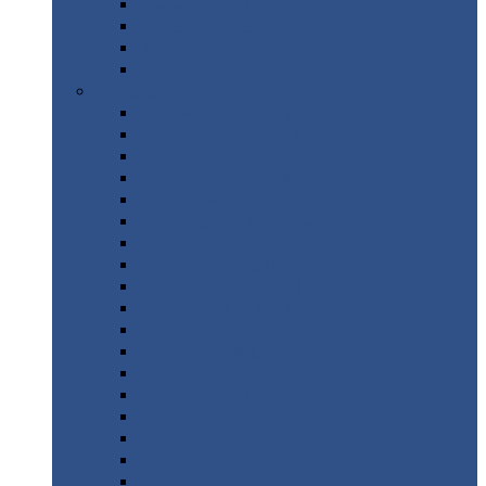
Труба
стальная
Уголок
стальной
Швеллер
Шестигранник
Листовой
прокат
Просечно-вытяжной
лист / ПВЛ
Лист
холоднокатаный
Лист
оцинкованный
Лист
горячекатаный Ст09Г2С
Лист
горячекатаный Ст3
Лист
рифленый: чечевицы
Лист
сталь 10Г2ФБЮ
Лист
сталь 10ХСНД
Лист
сталь 10ХСНД-12
Лист
сталь 12Х1МФ
Лист
сталь 12ХМ
Лист
сталь 16ГС
Лист
сталь 20
Лист
сталь 20К
Лист
сталь 20ЮЧ
Лист
сталь 20Х
Лист
сталь 22К
Лист
сталь 45