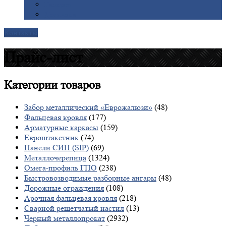
Галерея
Доставка
Контакты
Прайс-лист
Категории
товаров
Забор металлический «Еврожалюзи»
(48)
Фальцевая кровля
(177)
Арматурные каркасы
(159)
Евроштакетник
(74)
Панели СИП (SIP)
(69)
Металлочерепица
(1324)
Омега-профиль ГПО
(238)
Быстровозводимые разборные ангары
(48)
Дорожные ограждения
(108)
Арочная фальцевая кровля
(218)
Сварной решетчатый настил
(13)
Черный металлопрокат
(2932)