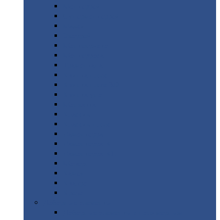
Монтеррей
Супермонтеррей
Макси
Экоррей
Монтекристо
Монтерроса
Трамонтана
Квинта
плюс
Квинта
плюс 3D
Квинта
уно
Монкатта
Классик
Классик
плюс
Ламонтерра
Ламонтерра
X
Ламонтерра
XL
Модерн
Камея
Квадро
Кредо
Доборные
элементы
Доборные
элементы с полимерным