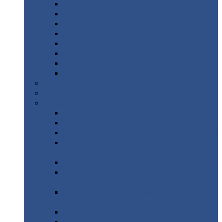
Дорожные
плиты
Каналы
непроходные
Ленточный
фундамент
Лифтовые
шахты
Перемычки
бетонные
Аэродромные
плиты
Фундаментные
блоки
Тепловые
камеры
Авиатехприемка
(РТ приемка)
Арочное
укрытие для конвейеров из профнастила
Профнастил
с нестандартной шириной
Профнастил
с нестандартной шириной С8
Профнастил
с нестандартной шириной С10
Профнастил
с нестандартной шириной СС10
Профнастил
с нестандартной шириной
МП10
Профнастил
с нестандартной шириной С15
Профнастил
с нестандартной шириной
МП18
Профнастил
с нестандартной шириной
МП20
Профнастил
с нестандартной шириной С18