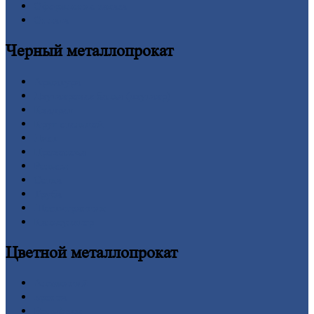
Оформление
заказа
Оплата
Черный
металлопрокат
Арматура
Двутавровая
балка (двутавр)
Квадрат
Круг
стальной
Лист
Проволока
Рельсы
Сетка
Труба
Шестигранник
Калькулятор
Цветной
металлопрокат
Алюминий
Бронза
Вольфрам