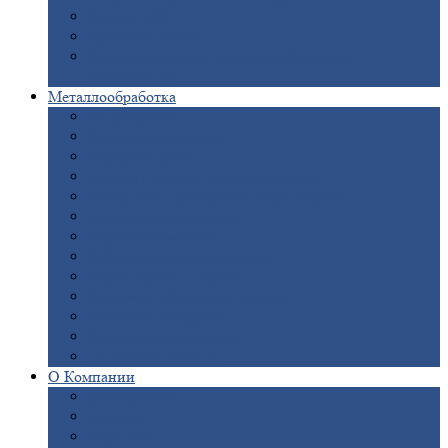
Опоры
ЛЭП
Дымовые
трубы
Закладные
детали для железобетонных
конструкций
Металлообработка
Анодировка
Горячее
цинкование
Лазерная
резка
Правка
плоского металлопроката
Продольно-поперечная
резка рулонов
Порошковая
покраска
Размотка
арматуры
Рубка
металла гильотиной
Резка
газом и плазмой
Сварочно-сборочные
работы
Токарная
обработка
Фрезерование
металла
Шлифовка
металла
О
Компании
Сертификаты
Новости
Вакансии