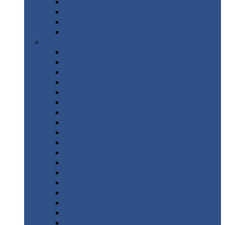
Труба
стальная
Уголок
стальной
Швеллер
Шестигранник
Листовой
прокат
Просечно-вытяжной
лист / ПВЛ
Лист
холоднокатаный
Лист
оцинкованный
Лист
горячекатаный Ст09Г2С
Лист
горячекатаный Ст3
Лист
рифленый: чечевицы
Лист
сталь 10Г2ФБЮ
Лист
сталь 10ХСНД
Лист
сталь 10ХСНД-12
Лист
сталь 12Х1МФ
Лист
сталь 12ХМ
Лист
сталь 16ГС
Лист
сталь 20
Лист
сталь 20К
Лист
сталь 20ЮЧ
Лист
сталь 20Х
Лист
сталь 22К
Лист
сталь 45