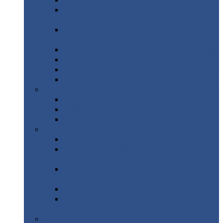
Профнастил
с нестандартной шириной С21
Профнастил
с нестандартной шириной
МП35
Профнастил
с нестандартной шириной
НС35
Профнастил
с нестандартной шириной С44
Профнастил
с нестандартной шириной Н60
Профнастил
с нестандартной шириной Н75
Профнастил
с нестандартной шириной Н114
Профнастил
Профнастил
для крыши
Профнастил
окрашенный
Профнастил
оцинкованный
Сэндвич-панели
Нестандартные
сэндвич панели
С
минераловатным утеплителем (
кровельные )
С
утеплителем из пенополистерола (
кровельные )
С
минераловатным утеплителем ( стеновые )
С
утеплителем из пенополистерола (
стеновые )
Металлочерепица