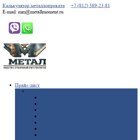
Калькулятор металлопроката
+7 (812) 389-23-81
E-mail: mm@metallmoment.ru
Прайс-лист
Черный
металлопрокат
Арматура
Двутавровая
балка (двутавр)
Квадрат
Круг
стальной
Полоса
стальная
Проволока
Сетка