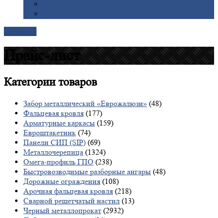
Галерея
Доставка
Контакты
Прайс-лист
Категории
товаров
Забор металлический «Еврожалюзи»
(48)
Фальцевая кровля
(177)
Арматурные каркасы
(159)
Евроштакетник
(74)
Панели СИП (SIP)
(69)
Металлочерепица
(1324)
Омега-профиль ГПО
(238)
Быстровозводимые разборные ангары
(48)
Дорожные ограждения
(108)
Арочная фальцевая кровля
(218)
Сварной решетчатый настил
(13)
Черный металлопрокат
(2932)