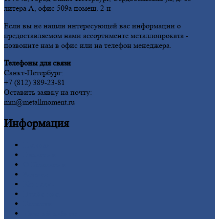
литера А, офис 509а помещ. 2-н
Если вы не нашли интересующей вас информации о
предоставляемом нами ассортименте металлопроката -
позвоните нам в офис или на телефон менеджера.
Телефоны для связи
Санкт-Петербург:
+7 (812) 389-23-81
Оставить заявку на почту:
mm@metallmoment.ru
Информация
Главная
Вакансии
О
Компании
Заводы
Контакты
Прайс-лист
Новости
Личный
кабинет