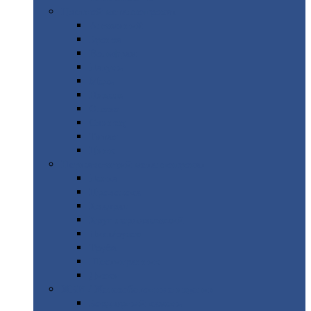
Цветной
металлопрокат
Алюминий
Бронза
Вольфрам
Латунь
Медь
Никель
Олово
Свинец
Титан
Цинк
Нержавеющий
металлопрокат
Лента
Проволока
Квадрат
Круг
нержавеющий
Лист/рулон
Труба
Шестигранник
Диски
ЖБИ
/ Железобетонные изделия
Бордюрный
камень