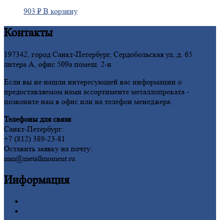
903
₽
В корзину
Контакты
197342, город Санкт-Петербург, Сердобольская ул, д. 65
литера А, офис 509а помещ. 2-н
Если вы не нашли интересующей вас информации о
предоставляемом нами ассортименте металлопроката -
позвоните нам в офис или на телефон менеджера.
Телефоны для связи
Санкт-Петербург:
+7 (812) 389-23-81
Оставить заявку на почту:
mm@metallmoment.ru
Информация
Главная
Вакансии