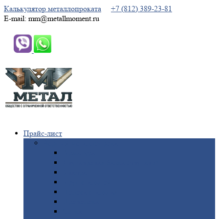
Калькулятор металлопроката
+7 (812) 389-23-81
E-mail: mm@metallmoment.ru
Прайс-лист
Черный
металлопрокат
Арматура
Двутавровая
балка (двутавр)
Квадрат
Круг
стальной
Полоса
стальная
Проволока
Сетка