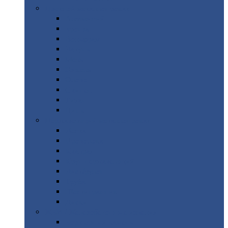
Цветной
металлопрокат
Алюминий
Бронза
Вольфрам
Латунь
Медь
Никель
Олово
Свинец
Титан
Цинк
Нержавеющий
металлопрокат
Лента
Проволока
Квадрат
Круг
нержавеющий
Лист/рулон
Труба
Шестигранник
Диски
ЖБИ
/ Железобетонные изделия
Бордюрный
камень