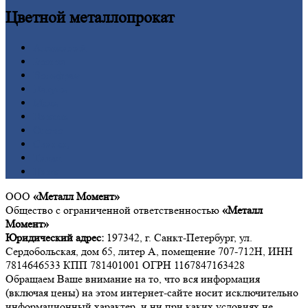
Цветной
металлопрокат
Алюминий
Бронза
Вольфрам
Латунь
Медь
Никель
Олово
Свинец
Титан
Цинк
ООО
«Металл Момент»
Общество с ограниченной ответственностью
«Металл
Момент»
Юридический адрес:
197342, г. Санкт-Петербург, ул.
Сердобольская, дом 65, литер А, помещение 707-712Н, ИНН
7814646533 КПП 781401001 ОГРН 1167847163428
Обращаем Ваше внимание на то, что вся информация
(включая цены) на этом интернет-сайте носит исключительно
информационный характер, и ни при каких условиях не