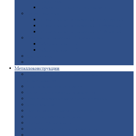
покрытием
Доборные
элементы оцинкованные
Евроштакетник
Штакетник
металлический полукруглый
Штакетник
металлический П-образный
Штакетник
металлический М-образный
Забор
металлический «Еврожалюзи»
Забор
жалюзи — Z
Забор
жалюзи — S
Сантехника
Рельсы
Металлоконструкции
Рамные
конструкции для дорожного
строительства
Быстровозводимые
здания
Металлоконструкции
для мостов
Технологические
металлоконструкции
Козловой
кран
Нестандартные
металлоконструкции
Решетки,
заборы и ограды
Прожекторные
мачты
Изготовление
лестниц из металла
Открытые
крановые эстакады