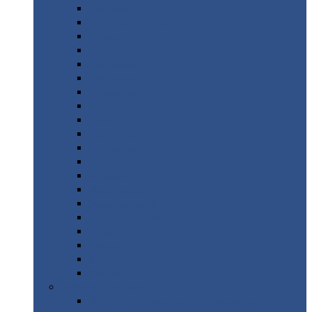
Монтеррей
Супермонтеррей
Макси
Экоррей
Монтекристо
Монтерроса
Трамонтана
Квинта
плюс
Квинта
плюс 3D
Квинта
уно
Монкатта
Классик
Классик
плюс
Ламонтерра
Ламонтерра
X
Ламонтерра
XL
Модерн
Камея
Квадро
Кредо
Доборные
элементы
Доборные
элементы с полимерным