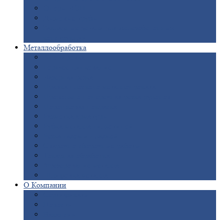
Опоры
ЛЭП
Дымовые
трубы
Закладные
детали для железобетонных
конструкций
Металлообработка
Анодировка
Горячее
цинкование
Лазерная
резка
Правка
плоского металлопроката
Продольно-поперечная
резка рулонов
Порошковая
покраска
Размотка
арматуры
Рубка
металла гильотиной
Резка
газом и плазмой
Сварочно-сборочные
работы
Токарная
обработка
Фрезерование
металла
Шлифовка
металла
О
Компании
Сертификаты
Новости
Вакансии