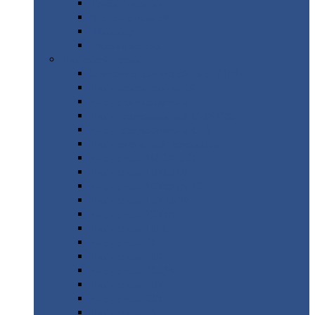
Труба
стальная
Уголок
стальной
Швеллер
Шестигранник
Листовой
прокат
Просечно-вытяжной
лист / ПВЛ
Лист
холоднокатаный
Лист
оцинкованный
Лист
горячекатаный Ст09Г2С
Лист
горячекатаный Ст3
Лист
рифленый: чечевицы
Лист
сталь 10Г2ФБЮ
Лист
сталь 10ХСНД
Лист
сталь 10ХСНД-12
Лист
сталь 12Х1МФ
Лист
сталь 12ХМ
Лист
сталь 16ГС
Лист
сталь 20
Лист
сталь 20К
Лист
сталь 20ЮЧ
Лист
сталь 20Х
Лист
сталь 22К
Лист
сталь 45