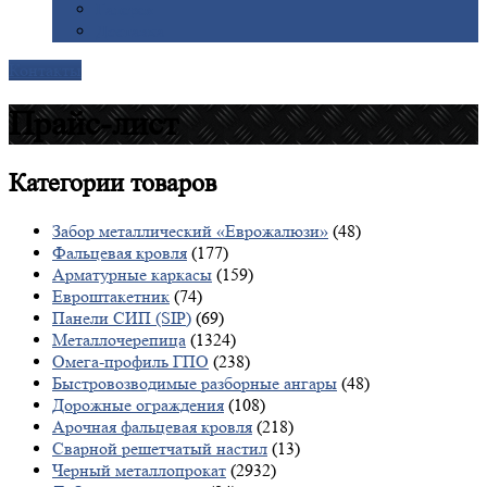
Галерея
Доставка
Контакты
Прайс-лист
Категории
товаров
Забор металлический «Еврожалюзи»
(48)
Фальцевая кровля
(177)
Арматурные каркасы
(159)
Евроштакетник
(74)
Панели СИП (SIP)
(69)
Металлочерепица
(1324)
Омега-профиль ГПО
(238)
Быстровозводимые разборные ангары
(48)
Дорожные ограждения
(108)
Арочная фальцевая кровля
(218)
Сварной решетчатый настил
(13)
Черный металлопрокат
(2932)