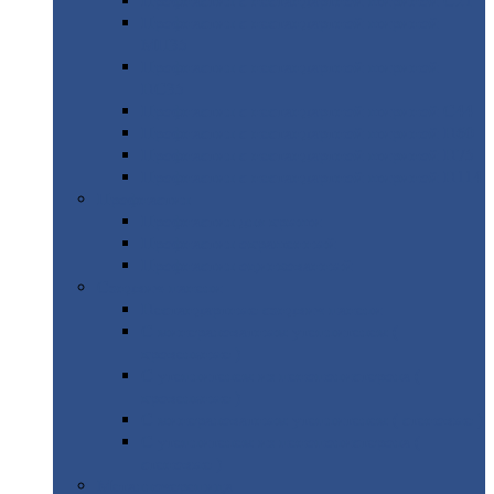
Профнастил
с нестандартной шириной С21
Профнастил
с нестандартной шириной
МП35
Профнастил
с нестандартной шириной
НС35
Профнастил
с нестандартной шириной С44
Профнастил
с нестандартной шириной Н60
Профнастил
с нестандартной шириной Н75
Профнастил
с нестандартной шириной Н114
Профнастил
Профнастил
для крыши
Профнастил
окрашенный
Профнастил
оцинкованный
Сэндвич-панели
Нестандартные
сэндвич панели
С
минераловатным утеплителем (
кровельные )
С
утеплителем из пенополистерола (
кровельные )
С
минераловатным утеплителем ( стеновые )
С
утеплителем из пенополистерола (
стеновые )
Металлочерепица