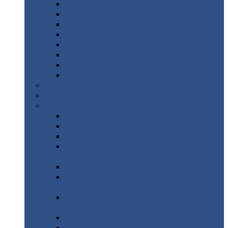
Дорожные
плиты
Каналы
непроходные
Ленточный
фундамент
Лифтовые
шахты
Перемычки
бетонные
Аэродромные
плиты
Фундаментные
блоки
Тепловые
камеры
Авиатехприемка
(РТ приемка)
Арочное
укрытие для конвейеров из профнастила
Профнастил
с нестандартной шириной
Профнастил
с нестандартной шириной С8
Профнастил
с нестандартной шириной С10
Профнастил
с нестандартной шириной СС10
Профнастил
с нестандартной шириной
МП10
Профнастил
с нестандартной шириной С15
Профнастил
с нестандартной шириной
МП18
Профнастил
с нестандартной шириной
МП20
Профнастил
с нестандартной шириной С18