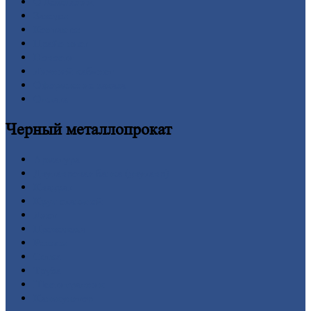
О
Компании
Заводы
Контакты
Прайс-лист
Новости
Личный
кабинет
Оформление
заказа
Оплата
Черный
металлопрокат
Арматура
Двутавровая
балка (двутавр)
Квадрат
Круг
стальной
Лист
Проволока
Рельсы
Сетка
Труба
Шестигранник
Калькулятор