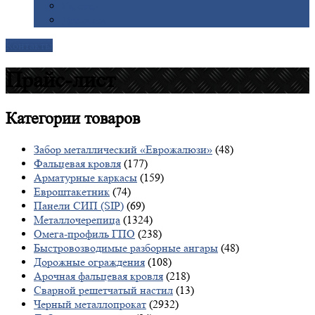
Галерея
Доставка
Контакты
Прайс-лист
Категории
товаров
Забор металлический «Еврожалюзи»
(48)
Фальцевая кровля
(177)
Арматурные каркасы
(159)
Евроштакетник
(74)
Панели СИП (SIP)
(69)
Металлочерепица
(1324)
Омега-профиль ГПО
(238)
Быстровозводимые разборные ангары
(48)
Дорожные ограждения
(108)
Арочная фальцевая кровля
(218)
Сварной решетчатый настил
(13)
Черный металлопрокат
(2932)