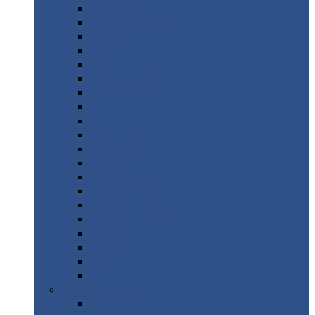
Монтеррей
Супермонтеррей
Макси
Экоррей
Монтекристо
Монтерроса
Трамонтана
Квинта
плюс
Квинта
плюс 3D
Квинта
уно
Монкатта
Классик
Классик
плюс
Ламонтерра
Ламонтерра
X
Ламонтерра
XL
Модерн
Камея
Квадро
Кредо
Доборные
элементы
Доборные
элементы с полимерным