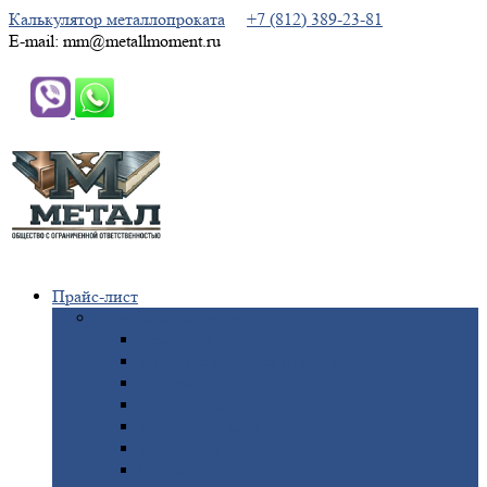
Калькулятор металлопроката
+7 (812) 389-23-81
E-mail: mm@metallmoment.ru
Прайс-лист
Черный
металлопрокат
Арматура
Двутавровая
балка (двутавр)
Квадрат
Круг
стальной
Полоса
стальная
Проволока
Сетка