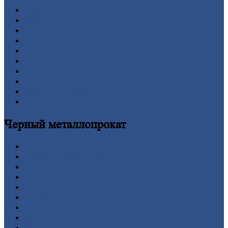
Главная
Вакансии
О
Компании
Заводы
Контакты
Прайс-лист
Новости
Личный
кабинет
Оформление
заказа
Оплата
Черный
металлопрокат
Арматура
Двутавровая
балка (двутавр)
Квадрат
Круг
стальной
Лист
Проволока
Рельсы
Сетка