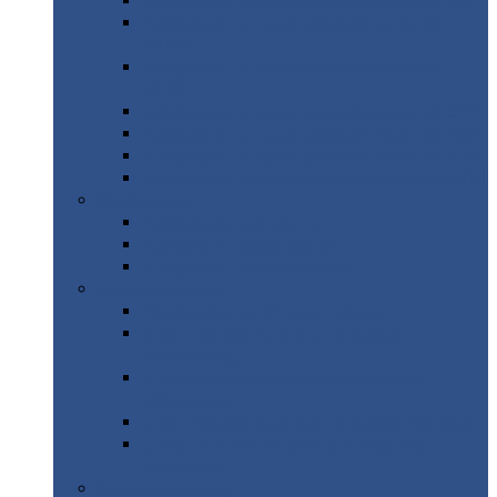
Профнастил
с нестандартной шириной С21
Профнастил
с нестандартной шириной
МП35
Профнастил
с нестандартной шириной
НС35
Профнастил
с нестандартной шириной С44
Профнастил
с нестандартной шириной Н60
Профнастил
с нестандартной шириной Н75
Профнастил
с нестандартной шириной Н114
Профнастил
Профнастил
для крыши
Профнастил
окрашенный
Профнастил
оцинкованный
Сэндвич-панели
Нестандартные
сэндвич панели
С
минераловатным утеплителем (
кровельные )
С
утеплителем из пенополистерола (
кровельные )
С
минераловатным утеплителем ( стеновые )
С
утеплителем из пенополистерола (
стеновые )
Металлочерепица