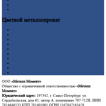
Труба
Шестигранник
Калькулятор
Цветной
металлопрокат
Алюминий
Бронза
Вольфрам
Латунь
Медь
Никель
Олово
Свинец
Титан
Цинк
ООО
«Металл Момент»
Общество с ограниченной ответственностью
«Металл
Момент»
Юридический адрес:
197342, г. Санкт-Петербург, ул.
Сердобольская, дом 65, литер А, помещение 707-712Н, ИНН
7814646533 КПП 781401001 ОГРН 1167847163428