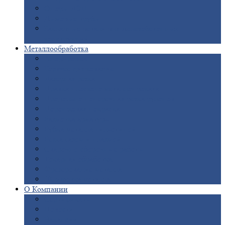
Опоры
ЛЭП
Дымовые
трубы
Закладные
детали для железобетонных
конструкций
Металлообработка
Анодировка
Горячее
цинкование
Лазерная
резка
Правка
плоского металлопроката
Продольно-поперечная
резка рулонов
Порошковая
покраска
Размотка
арматуры
Рубка
металла гильотиной
Резка
газом и плазмой
Сварочно-сборочные
работы
Токарная
обработка
Фрезерование
металла
Шлифовка
металла
О
Компании
Сертификаты
Новости
Вакансии