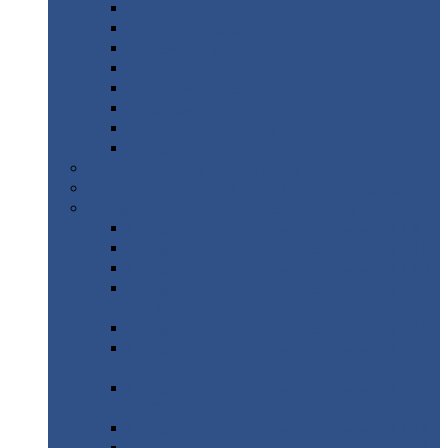
Дорожные
плиты
Каналы
непроходные
Ленточный
фундамент
Лифтовые
шахты
Перемычки
бетонные
Аэродромные
плиты
Фундаментные
блоки
Тепловые
камеры
Авиатехприемка
(РТ приемка)
Арочное
укрытие для конвейеров из профнастила
Профнастил
с нестандартной шириной
Профнастил
с нестандартной шириной С8
Профнастил
с нестандартной шириной С10
Профнастил
с нестандартной шириной СС10
Профнастил
с нестандартной шириной
МП10
Профнастил
с нестандартной шириной С15
Профнастил
с нестандартной шириной
МП18
Профнастил
с нестандартной шириной
МП20
Профнастил
с нестандартной шириной С18