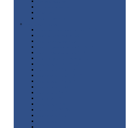
Труба
стальная
Уголок
стальной
Швеллер
Шестигранник
Листовой
прокат
Просечно-вытяжной
лист / ПВЛ
Лист
холоднокатаный
Лист
оцинкованный
Лист
горячекатаный Ст09Г2С
Лист
горячекатаный Ст3
Лист
рифленый: чечевицы
Лист
сталь 10Г2ФБЮ
Лист
сталь 10ХСНД
Лист
сталь 10ХСНД-12
Лист
сталь 12Х1МФ
Лист
сталь 12ХМ
Лист
сталь 16ГС
Лист
сталь 20
Лист
сталь 20К
Лист
сталь 20ЮЧ
Лист
сталь 20Х
Лист
сталь 22К
Лист
сталь 45