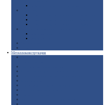
покрытием
Доборные
элементы оцинкованные
Евроштакетник
Штакетник
металлический полукруглый
Штакетник
металлический П-образный
Штакетник
металлический М-образный
Забор
металлический «Еврожалюзи»
Забор
жалюзи — Z
Забор
жалюзи — S
Сантехника
Рельсы
Металлоконструкции
Рамные
конструкции для дорожного
строительства
Быстровозводимые
здания
Металлоконструкции
для мостов
Технологические
металлоконструкции
Козловой
кран
Нестандартные
металлоконструкции
Решетки,
заборы и ограды
Прожекторные
мачты
Изготовление
лестниц из металла
Открытые
крановые эстакады