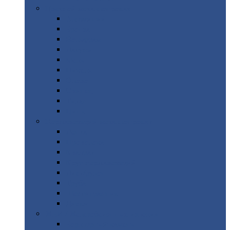
Цветной
металлопрокат
Алюминий
Бронза
Вольфрам
Латунь
Медь
Никель
Олово
Свинец
Титан
Цинк
Нержавеющий
металлопрокат
Лента
Проволока
Квадрат
Круг
нержавеющий
Лист/рулон
Труба
Шестигранник
Диски
ЖБИ
/ Железобетонные изделия
Бордюрный
камень