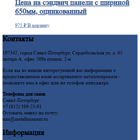
Цена
на сэндвич панели с шириной
650мм, оцинкованный
975
₽
В корзину
Контакты
197342, город Санкт-Петербург, Сердобольская ул, д. 65
литера А, офис 509а помещ. 2-н
Если вы не нашли интересующей вас информации о
предоставляемом нами ассортименте металлопроката -
позвоните нам в офис или на телефон менеджера.
Телефоны для связи
Санкт-Петербург:
+7 (812) 389-23-81
Оставить заявку на почту:
mm@metallmoment.ru
Информация