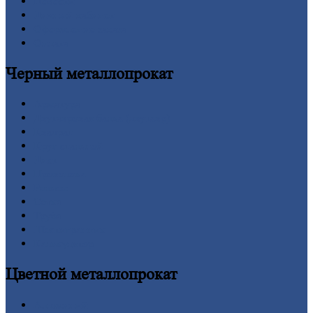
Новости
Личный
кабинет
Оформление
заказа
Оплата
Черный
металлопрокат
Арматура
Двутавровая
балка (двутавр)
Квадрат
Круг
стальной
Лист
Проволока
Рельсы
Сетка
Труба
Шестигранник
Калькулятор
Цветной
металлопрокат
Алюминий