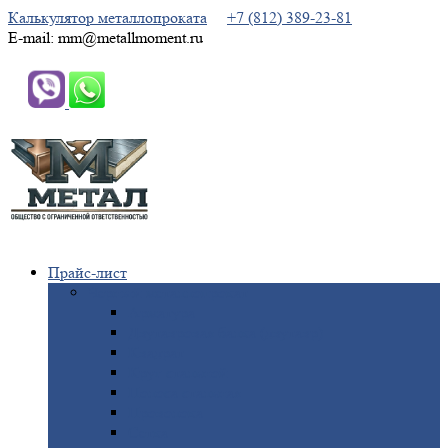
Калькулятор металлопроката
+7 (812) 389-23-81
E-mail: mm@metallmoment.ru
Прайс-лист
Черный
металлопрокат
Арматура
Двутавровая
балка (двутавр)
Квадрат
Круг
стальной
Полоса
стальная
Проволока
Сетка