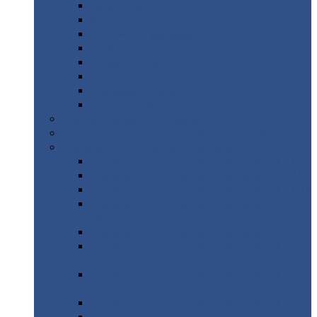
Дорожные
плиты
Каналы
непроходные
Ленточный
фундамент
Лифтовые
шахты
Перемычки
бетонные
Аэродромные
плиты
Фундаментные
блоки
Тепловые
камеры
Авиатехприемка
(РТ приемка)
Арочное
укрытие для конвейеров из профнастила
Профнастил
с нестандартной шириной
Профнастил
с нестандартной шириной С8
Профнастил
с нестандартной шириной С10
Профнастил
с нестандартной шириной СС10
Профнастил
с нестандартной шириной
МП10
Профнастил
с нестандартной шириной С15
Профнастил
с нестандартной шириной
МП18
Профнастил
с нестандартной шириной
МП20
Профнастил
с нестандартной шириной С18