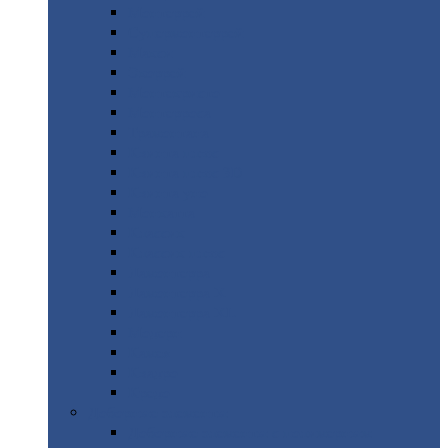
Монтеррей
Супермонтеррей
Макси
Экоррей
Монтекристо
Монтерроса
Трамонтана
Квинта
плюс
Квинта
плюс 3D
Квинта
уно
Монкатта
Классик
Классик
плюс
Ламонтерра
Ламонтерра
X
Ламонтерра
XL
Модерн
Камея
Квадро
Кредо
Доборные
элементы
Доборные
элементы с полимерным