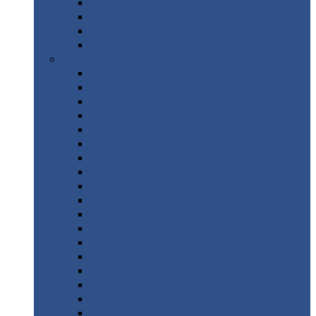
Труба
стальная
Уголок
стальной
Швеллер
Шестигранник
Листовой
прокат
Просечно-вытяжной
лист / ПВЛ
Лист
холоднокатаный
Лист
оцинкованный
Лист
горячекатаный Ст09Г2С
Лист
горячекатаный Ст3
Лист
рифленый: чечевицы
Лист
сталь 10Г2ФБЮ
Лист
сталь 10ХСНД
Лист
сталь 10ХСНД-12
Лист
сталь 12Х1МФ
Лист
сталь 12ХМ
Лист
сталь 16ГС
Лист
сталь 20
Лист
сталь 20К
Лист
сталь 20ЮЧ
Лист
сталь 20Х
Лист
сталь 22К
Лист
сталь 45