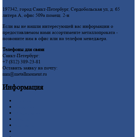
197342, город Санкт-Петербург, Сердобольская ул, д. 65
литера А, офис 509а помещ. 2-н
Если вы не нашли интересующей вас информации о
предоставляемом нами ассортименте металлопроката -
позвоните нам в офис или на телефон менеджера.
Телефоны для связи
Санкт-Петербург:
+7 (812) 389-23-81
Оставить заявку на почту:
mm@metallmoment.ru
Информация
Главная
Вакансии
О
Компании
Заводы
Контакты
Прайс-лист