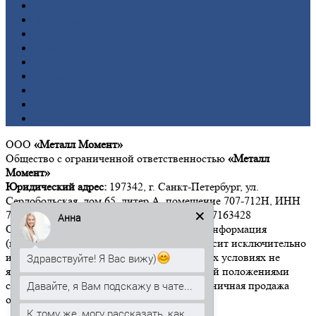
Бронза
Вольфрам
Латунь
Медь
Никель
Олово
Свинец
Титан
Цинк
ООО
«Металл Момент»
Общество с ограниченной ответственностью
«Металл
Момент»
Юридический адрес:
197342, г. Санкт-Петербург, ул.
Сердобольская, дом 65, литер А, помещение 707-712Н, ИНН
7814646533 КПП 781401001 ОГРН 1167847163428
Анна
Обращаем Ваше внимание на то, что вся информация
(включая цены) на этом интернет-сайте носит исключительно
информационный характер, и ни при каких условиях не
Здравствуйте! Я Вас вижу)
является публичной офертой, определяемой положениями
Давайте, я Вам подскажу в чате...
статьи 437 Гражданского кодекса РФ". Розничная продажа
осуществляется от 15 000 рублей.
К тому же, могу рассказать, как