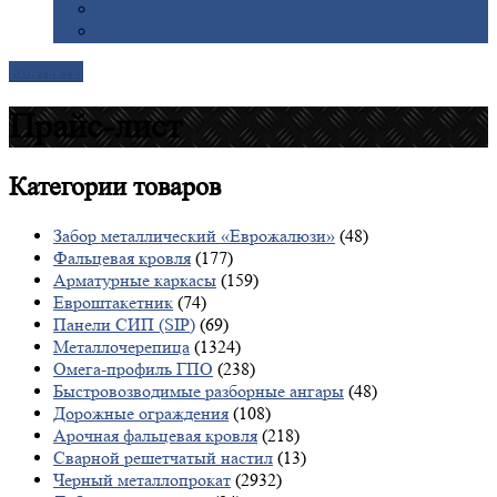
Галерея
Доставка
Контакты
Прайс-лист
Категории
товаров
Забор металлический «Еврожалюзи»
(48)
Фальцевая кровля
(177)
Арматурные каркасы
(159)
Евроштакетник
(74)
Панели СИП (SIP)
(69)
Металлочерепица
(1324)
Омега-профиль ГПО
(238)
Быстровозводимые разборные ангары
(48)
Дорожные ограждения
(108)
Арочная фальцевая кровля
(218)
Сварной решетчатый настил
(13)
Черный металлопрокат
(2932)