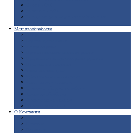
Опоры
ЛЭП
Дымовые
трубы
Закладные
детали для железобетонных
конструкций
Металлообработка
Анодировка
Горячее
цинкование
Лазерная
резка
Правка
плоского металлопроката
Продольно-поперечная
резка рулонов
Порошковая
покраска
Размотка
арматуры
Рубка
металла гильотиной
Резка
газом и плазмой
Сварочно-сборочные
работы
Токарная
обработка
Фрезерование
металла
Шлифовка
металла
О
Компании
Сертификаты
Новости
Вакансии