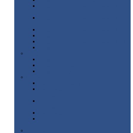
Профнастил
с нестандартной шириной С21
Профнастил
с нестандартной шириной
МП35
Профнастил
с нестандартной шириной
НС35
Профнастил
с нестандартной шириной С44
Профнастил
с нестандартной шириной Н60
Профнастил
с нестандартной шириной Н75
Профнастил
с нестандартной шириной Н114
Профнастил
Профнастил
для крыши
Профнастил
окрашенный
Профнастил
оцинкованный
Сэндвич-панели
Нестандартные
сэндвич панели
С
минераловатным утеплителем (
кровельные )
С
утеплителем из пенополистерола (
кровельные )
С
минераловатным утеплителем ( стеновые )
С
утеплителем из пенополистерола (
стеновые )
Металлочерепица