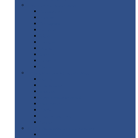
Цветной
металлопрокат
Алюминий
Бронза
Вольфрам
Латунь
Медь
Никель
Олово
Свинец
Титан
Цинк
Нержавеющий
металлопрокат
Лента
Проволока
Квадрат
Круг
нержавеющий
Лист/рулон
Труба
Шестигранник
Диски
ЖБИ
/ Железобетонные изделия
Бордюрный
камень