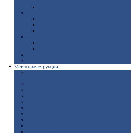
покрытием
Доборные
элементы оцинкованные
Евроштакетник
Штакетник
металлический полукруглый
Штакетник
металлический П-образный
Штакетник
металлический М-образный
Забор
металлический «Еврожалюзи»
Забор
жалюзи — Z
Забор
жалюзи — S
Сантехника
Рельсы
Металлоконструкции
Рамные
конструкции для дорожного
строительства
Быстровозводимые
здания
Металлоконструкции
для мостов
Технологические
металлоконструкции
Козловой
кран
Нестандартные
металлоконструкции
Решетки,
заборы и ограды
Прожекторные
мачты
Изготовление
лестниц из металла
Открытые
крановые эстакады