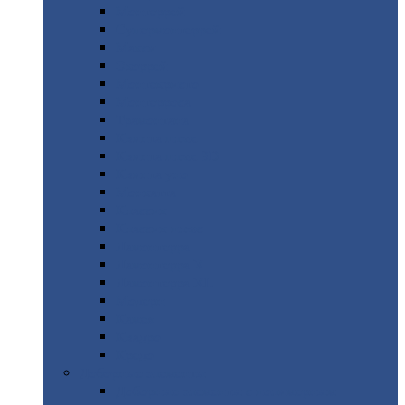
Монтеррей
Супермонтеррей
Макси
Экоррей
Монтекристо
Монтерроса
Трамонтана
Квинта
плюс
Квинта
плюс 3D
Квинта
уно
Монкатта
Классик
Классик
плюс
Ламонтерра
Ламонтерра
X
Ламонтерра
XL
Модерн
Камея
Квадро
Кредо
Доборные
элементы
Доборные
элементы с полимерным