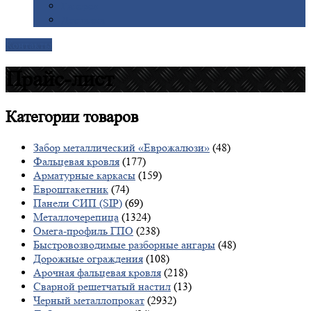
Галерея
Доставка
Контакты
Прайс-лист
Категории
товаров
Забор металлический «Еврожалюзи»
(48)
Фальцевая кровля
(177)
Арматурные каркасы
(159)
Евроштакетник
(74)
Панели СИП (SIP)
(69)
Металлочерепица
(1324)
Омега-профиль ГПО
(238)
Быстровозводимые разборные ангары
(48)
Дорожные ограждения
(108)
Арочная фальцевая кровля
(218)
Сварной решетчатый настил
(13)
Черный металлопрокат
(2932)