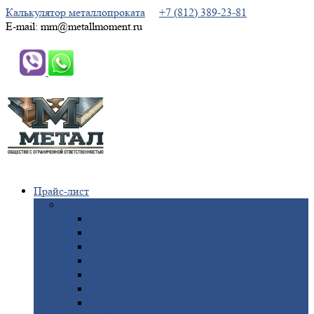
Калькулятор металлопроката
+7 (812) 389-23-81
E-mail: mm@metallmoment.ru
Прайс-лист
Черный
металлопрокат
Арматура
Двутавровая
балка (двутавр)
Квадрат
Круг
стальной
Полоса
стальная
Проволока
Сетка