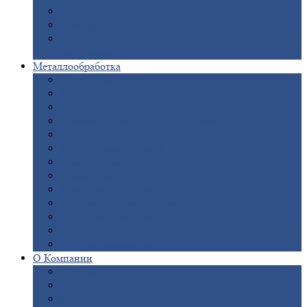
Опоры
ЛЭП
Дымовые
трубы
Закладные
детали для железобетонных
конструкций
Металлообработка
Анодировка
Горячее
цинкование
Лазерная
резка
Правка
плоского металлопроката
Продольно-поперечная
резка рулонов
Порошковая
покраска
Размотка
арматуры
Рубка
металла гильотиной
Резка
газом и плазмой
Сварочно-сборочные
работы
Токарная
обработка
Фрезерование
металла
Шлифовка
металла
О
Компании
Сертификаты
Новости
Вакансии