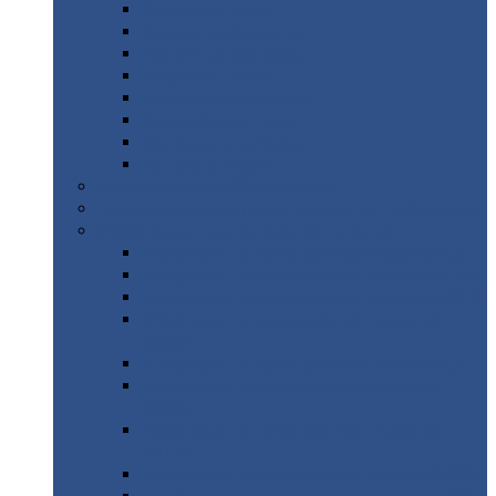
Дорожные
плиты
Каналы
непроходные
Ленточный
фундамент
Лифтовые
шахты
Перемычки
бетонные
Аэродромные
плиты
Фундаментные
блоки
Тепловые
камеры
Авиатехприемка
(РТ приемка)
Арочное
укрытие для конвейеров из профнастила
Профнастил
с нестандартной шириной
Профнастил
с нестандартной шириной С8
Профнастил
с нестандартной шириной С10
Профнастил
с нестандартной шириной СС10
Профнастил
с нестандартной шириной
МП10
Профнастил
с нестандартной шириной С15
Профнастил
с нестандартной шириной
МП18
Профнастил
с нестандартной шириной
МП20
Профнастил
с нестандартной шириной С18