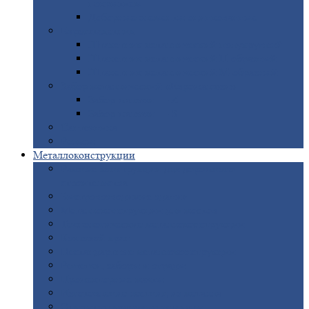
покрытием
Доборные
элементы оцинкованные
Евроштакетник
Штакетник
металлический полукруглый
Штакетник
металлический П-образный
Штакетник
металлический М-образный
Забор
металлический «Еврожалюзи»
Забор
жалюзи — Z
Забор
жалюзи — S
Сантехника
Рельсы
Металлоконструкции
Рамные
конструкции для дорожного
строительства
Быстровозводимые
здания
Металлоконструкции
для мостов
Технологические
металлоконструкции
Козловой
кран
Нестандартные
металлоконструкции
Решетки,
заборы и ограды
Прожекторные
мачты
Изготовление
лестниц из металла
Открытые
крановые эстакады