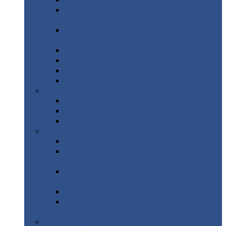
Профнастил
с нестандартной шириной С21
Профнастил
с нестандартной шириной
МП35
Профнастил
с нестандартной шириной
НС35
Профнастил
с нестандартной шириной С44
Профнастил
с нестандартной шириной Н60
Профнастил
с нестандартной шириной Н75
Профнастил
с нестандартной шириной Н114
Профнастил
Профнастил
для крыши
Профнастил
окрашенный
Профнастил
оцинкованный
Сэндвич-панели
Нестандартные
сэндвич панели
С
минераловатным утеплителем (
кровельные )
С
утеплителем из пенополистерола (
кровельные )
С
минераловатным утеплителем ( стеновые )
С
утеплителем из пенополистерола (
стеновые )
Металлочерепица