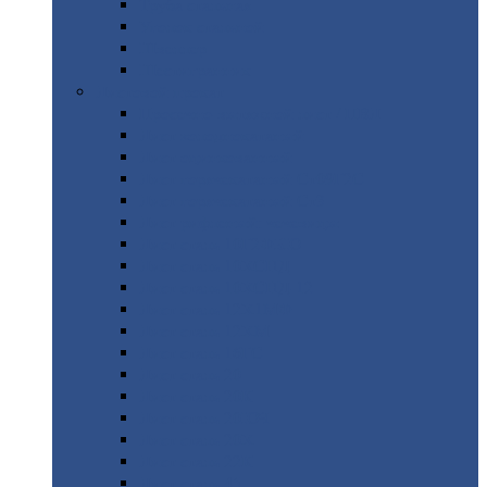
Труба
стальная
Уголок
стальной
Швеллер
Шестигранник
Листовой
прокат
Просечно-вытяжной
лист / ПВЛ
Лист
холоднокатаный
Лист
оцинкованный
Лист
горячекатаный Ст09Г2С
Лист
горячекатаный Ст3
Лист
рифленый: чечевицы
Лист
сталь 10Г2ФБЮ
Лист
сталь 10ХСНД
Лист
сталь 10ХСНД-12
Лист
сталь 12Х1МФ
Лист
сталь 12ХМ
Лист
сталь 16ГС
Лист
сталь 20
Лист
сталь 20К
Лист
сталь 20ЮЧ
Лист
сталь 20Х
Лист
сталь 22К
Лист
сталь 45