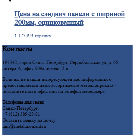
Цена
на сэндвич панели с шириной
200мм, оцинкованный
1 177
₽
В корзину
Контакты
197342, город Санкт-Петербург, Сердобольская ул, д. 65
литера А, офис 509а помещ. 2-н
Если вы не нашли интересующей вас информации о
предоставляемом нами ассортименте металлопроката -
позвоните нам в офис или на телефон менеджера.
Телефоны для связи
Санкт-Петербург:
+7 (812) 389-23-81
Оставить заявку на почту:
mm@metallmoment.ru