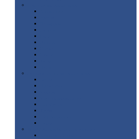
Цветной
металлопрокат
Алюминий
Бронза
Вольфрам
Латунь
Медь
Никель
Олово
Свинец
Титан
Цинк
Нержавеющий
металлопрокат
Лента
Проволока
Квадрат
Круг
нержавеющий
Лист/рулон
Труба
Шестигранник
Диски
ЖБИ
/ Железобетонные изделия
Бордюрный
камень