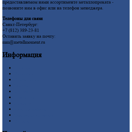
предоставляемом нами ассортименте металлопроката -
позвоните нам в офис или на телефон менеджера.
Телефоны для связи
Санкт-Петербург:
+7 (812) 389-23-81
Оставить заявку на почту:
mm@metallmoment.ru
Информация
Главная
Вакансии
О
Компании
Заводы
Контакты
Прайс-лист
Новости
Личный
кабинет
Оформление
заказа
Оплата