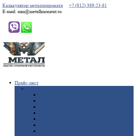
Калькулятор металлопроката
+7 (812) 389-23-81
E-mail: mm@metallmoment.ru
Прайс-лист
Черный
металлопрокат
Арматура
Двутавровая
балка (двутавр)
Квадрат
Круг
стальной
Полоса
стальная
Проволока
Сетка