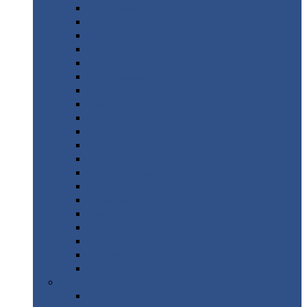
Монтеррей
Супермонтеррей
Макси
Экоррей
Монтекристо
Монтерроса
Трамонтана
Квинта
плюс
Квинта
плюс 3D
Квинта
уно
Монкатта
Классик
Классик
плюс
Ламонтерра
Ламонтерра
X
Ламонтерра
XL
Модерн
Камея
Квадро
Кредо
Доборные
элементы
Доборные
элементы с полимерным