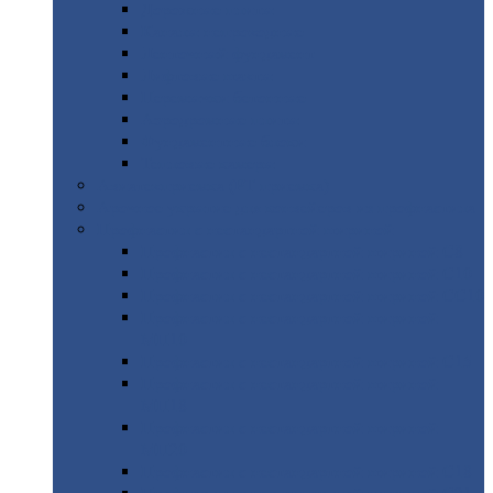
Дорожные
плиты
Каналы
непроходные
Ленточный
фундамент
Лифтовые
шахты
Перемычки
бетонные
Аэродромные
плиты
Фундаментные
блоки
Тепловые
камеры
Авиатехприемка
(РТ приемка)
Арочное
укрытие для конвейеров из профнастила
Профнастил
с нестандартной шириной
Профнастил
с нестандартной шириной С8
Профнастил
с нестандартной шириной С10
Профнастил
с нестандартной шириной СС10
Профнастил
с нестандартной шириной
МП10
Профнастил
с нестандартной шириной С15
Профнастил
с нестандартной шириной
МП18
Профнастил
с нестандартной шириной
МП20
Профнастил
с нестандартной шириной С18