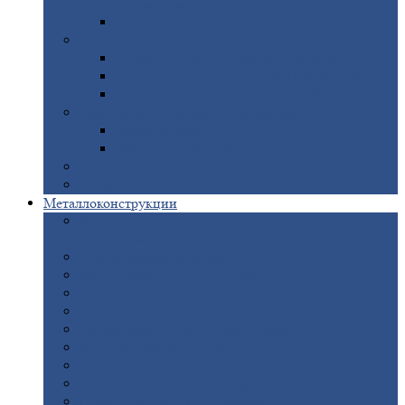
покрытием
Доборные
элементы оцинкованные
Евроштакетник
Штакетник
металлический полукруглый
Штакетник
металлический П-образный
Штакетник
металлический М-образный
Забор
металлический «Еврожалюзи»
Забор
жалюзи — Z
Забор
жалюзи — S
Сантехника
Рельсы
Металлоконструкции
Рамные
конструкции для дорожного
строительства
Быстровозводимые
здания
Металлоконструкции
для мостов
Технологические
металлоконструкции
Козловой
кран
Нестандартные
металлоконструкции
Решетки,
заборы и ограды
Прожекторные
мачты
Изготовление
лестниц из металла
Открытые
крановые эстакады