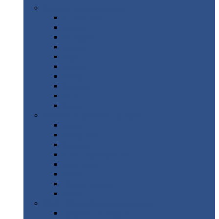
Цветной
металлопрокат
Алюминий
Бронза
Вольфрам
Латунь
Медь
Никель
Олово
Свинец
Титан
Цинк
Нержавеющий
металлопрокат
Лента
Проволока
Квадрат
Круг
нержавеющий
Лист/рулон
Труба
Шестигранник
Диски
ЖБИ
/ Железобетонные изделия
Бордюрный
камень