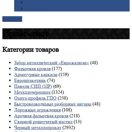
Галерея
Доставка
Контакты
Прайс-лист
Категории
товаров
Забор металлический «Еврожалюзи»
(48)
Фальцевая кровля
(177)
Арматурные каркасы
(159)
Евроштакетник
(74)
Панели СИП (SIP)
(69)
Металлочерепица
(1324)
Омега-профиль ГПО
(238)
Быстровозводимые разборные ангары
(48)
Дорожные ограждения
(108)
Арочная фальцевая кровля
(218)
Сварной решетчатый настил
(13)
Черный металлопрокат
(2932)