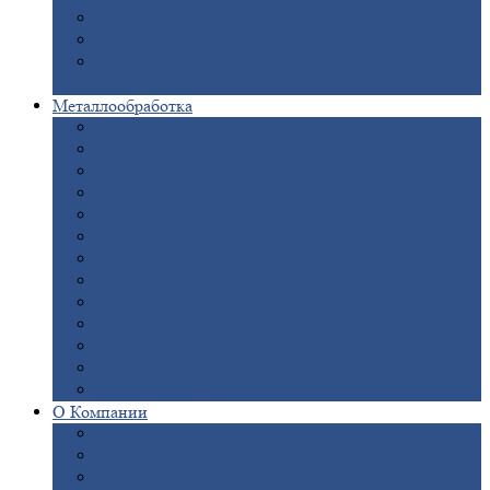
Опоры
ЛЭП
Дымовые
трубы
Закладные
детали для железобетонных
конструкций
Металлообработка
Анодировка
Горячее
цинкование
Лазерная
резка
Правка
плоского металлопроката
Продольно-поперечная
резка рулонов
Порошковая
покраска
Размотка
арматуры
Рубка
металла гильотиной
Резка
газом и плазмой
Сварочно-сборочные
работы
Токарная
обработка
Фрезерование
металла
Шлифовка
металла
О
Компании
Сертификаты
Новости
Вакансии