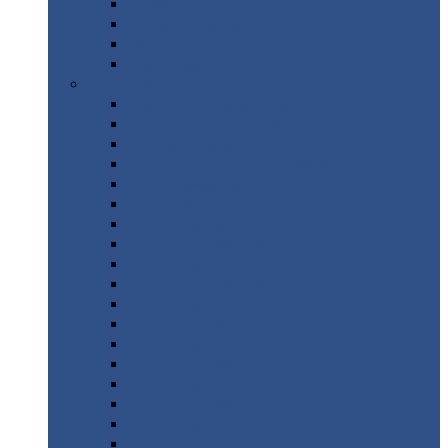
Труба
стальная
Уголок
стальной
Швеллер
Шестигранник
Листовой
прокат
Просечно-вытяжной
лист / ПВЛ
Лист
холоднокатаный
Лист
оцинкованный
Лист
горячекатаный Ст09Г2С
Лист
горячекатаный Ст3
Лист
рифленый: чечевицы
Лист
сталь 10Г2ФБЮ
Лист
сталь 10ХСНД
Лист
сталь 10ХСНД-12
Лист
сталь 12Х1МФ
Лист
сталь 12ХМ
Лист
сталь 16ГС
Лист
сталь 20
Лист
сталь 20К
Лист
сталь 20ЮЧ
Лист
сталь 20Х
Лист
сталь 22К
Лист
сталь 45