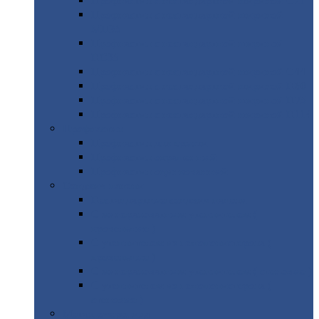
Профнастил
с нестандартной шириной С21
Профнастил
с нестандартной шириной
МП35
Профнастил
с нестандартной шириной
НС35
Профнастил
с нестандартной шириной С44
Профнастил
с нестандартной шириной Н60
Профнастил
с нестандартной шириной Н75
Профнастил
с нестандартной шириной Н114
Профнастил
Профнастил
для крыши
Профнастил
окрашенный
Профнастил
оцинкованный
Сэндвич-панели
Нестандартные
сэндвич панели
С
минераловатным утеплителем (
кровельные )
С
утеплителем из пенополистерола (
кровельные )
С
минераловатным утеплителем ( стеновые )
С
утеплителем из пенополистерола (
стеновые )
Металлочерепица