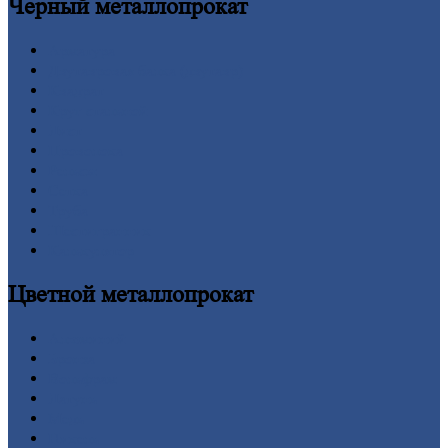
Черный
металлопрокат
Арматура
Двутавровая
балка (двутавр)
Квадрат
Круг
стальной
Лист
Проволока
Рельсы
Сетка
Труба
Шестигранник
Калькулятор
Цветной
металлопрокат
Алюминий
Бронза
Вольфрам
Латунь
Медь
Никель