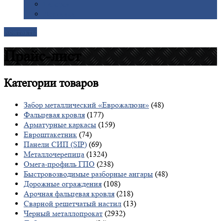
Галерея
Доставка
Контакты
Прайс-лист
Категории
товаров
Забор металлический «Еврожалюзи»
(48)
Фальцевая кровля
(177)
Арматурные каркасы
(159)
Евроштакетник
(74)
Панели СИП (SIP)
(69)
Металлочерепица
(1324)
Омега-профиль ГПО
(238)
Быстровозводимые разборные ангары
(48)
Дорожные ограждения
(108)
Арочная фальцевая кровля
(218)
Сварной решетчатый настил
(13)
Черный металлопрокат
(2932)