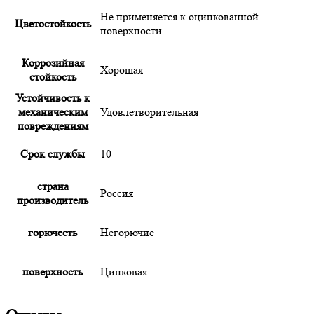
Не применяется к оцинкованной
Цветостойкость
поверхности
Коррозийная
Хорошая
стойкость
Устойчивость к
механическим
Удовлетворительная
повреждениям
Срок службы
10
страна
Россия
производитель
горючесть
Негорючие
поверхность
Цинковая