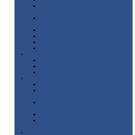
Профнастил
с нестандартной шириной С21
Профнастил
с нестандартной шириной
МП35
Профнастил
с нестандартной шириной
НС35
Профнастил
с нестандартной шириной С44
Профнастил
с нестандартной шириной Н60
Профнастил
с нестандартной шириной Н75
Профнастил
с нестандартной шириной Н114
Профнастил
Профнастил
для крыши
Профнастил
окрашенный
Профнастил
оцинкованный
Сэндвич-панели
Нестандартные
сэндвич панели
С
минераловатным утеплителем (
кровельные )
С
утеплителем из пенополистерола (
кровельные )
С
минераловатным утеплителем ( стеновые )
С
утеплителем из пенополистерола (
стеновые )
Металлочерепица