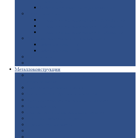
покрытием
Доборные
элементы оцинкованные
Евроштакетник
Штакетник
металлический полукруглый
Штакетник
металлический П-образный
Штакетник
металлический М-образный
Забор
металлический «Еврожалюзи»
Забор
жалюзи — Z
Забор
жалюзи — S
Сантехника
Рельсы
Металлоконструкции
Рамные
конструкции для дорожного
строительства
Быстровозводимые
здания
Металлоконструкции
для мостов
Технологические
металлоконструкции
Козловой
кран
Нестандартные
металлоконструкции
Решетки,
заборы и ограды
Прожекторные
мачты
Изготовление
лестниц из металла
Открытые
крановые эстакады