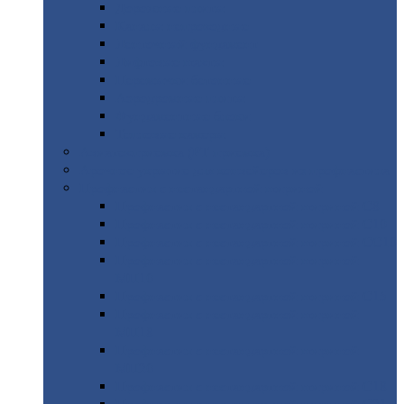
Дорожные
плиты
Каналы
непроходные
Ленточный
фундамент
Лифтовые
шахты
Перемычки
бетонные
Аэродромные
плиты
Фундаментные
блоки
Тепловые
камеры
Авиатехприемка
(РТ приемка)
Арочное
укрытие для конвейеров из профнастила
Профнастил
с нестандартной шириной
Профнастил
с нестандартной шириной С8
Профнастил
с нестандартной шириной С10
Профнастил
с нестандартной шириной СС10
Профнастил
с нестандартной шириной
МП10
Профнастил
с нестандартной шириной С15
Профнастил
с нестандартной шириной
МП18
Профнастил
с нестандартной шириной
МП20
Профнастил
с нестандартной шириной С18