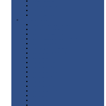
Труба
стальная
Уголок
стальной
Швеллер
Шестигранник
Листовой
прокат
Просечно-вытяжной
лист / ПВЛ
Лист
холоднокатаный
Лист
оцинкованный
Лист
горячекатаный Ст09Г2С
Лист
горячекатаный Ст3
Лист
рифленый: чечевицы
Лист
сталь 10Г2ФБЮ
Лист
сталь 10ХСНД
Лист
сталь 10ХСНД-12
Лист
сталь 12Х1МФ
Лист
сталь 12ХМ
Лист
сталь 16ГС
Лист
сталь 20
Лист
сталь 20К
Лист
сталь 20ЮЧ
Лист
сталь 20Х
Лист
сталь 22К
Лист
сталь 45