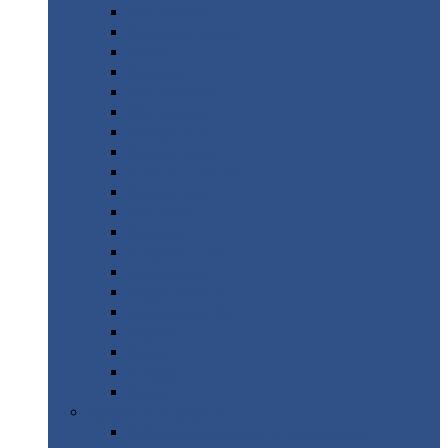
Монтеррей
Супермонтеррей
Макси
Экоррей
Монтекристо
Монтерроса
Трамонтана
Квинта
плюс
Квинта
плюс 3D
Квинта
уно
Монкатта
Классик
Классик
плюс
Ламонтерра
Ламонтерра
X
Ламонтерра
XL
Модерн
Камея
Квадро
Кредо
Доборные
элементы
Доборные
элементы с полимерным