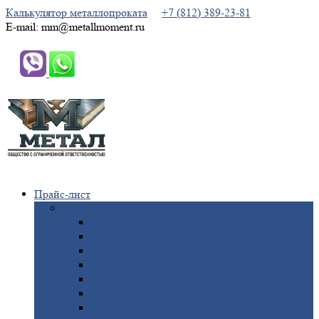
Калькулятор металлопроката
+7 (812) 389-23-81
E-mail: mm@metallmoment.ru
Прайс-лист
Черный
металлопрокат
Арматура
Двутавровая
балка (двутавр)
Квадрат
Круг
стальной
Полоса
стальная
Проволока
Сетка