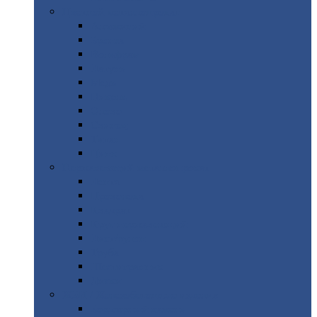
Цветной
металлопрокат
Алюминий
Бронза
Вольфрам
Латунь
Медь
Никель
Олово
Свинец
Титан
Цинк
Нержавеющий
металлопрокат
Лента
Проволока
Квадрат
Круг
нержавеющий
Лист/рулон
Труба
Шестигранник
Диски
ЖБИ
/ Железобетонные изделия
Бордюрный
камень