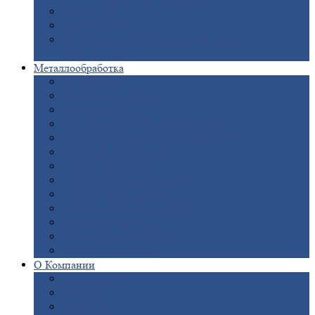
Опоры
ЛЭП
Дымовые
трубы
Закладные
детали для железобетонных
конструкций
Металлообработка
Анодировка
Горячее
цинкование
Лазерная
резка
Правка
плоского металлопроката
Продольно-поперечная
резка рулонов
Порошковая
покраска
Размотка
арматуры
Рубка
металла гильотиной
Резка
газом и плазмой
Сварочно-сборочные
работы
Токарная
обработка
Фрезерование
металла
Шлифовка
металла
О
Компании
Сертификаты
Новости
Вакансии