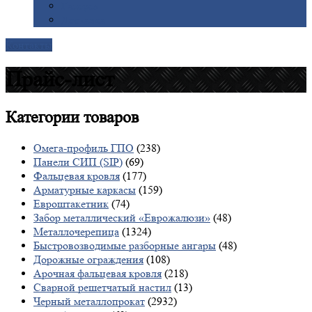
Галерея
Доставка
Контакты
Прайс-лист
Категории
товаров
Омега-профиль ГПО
(238)
Панели СИП (SIP)
(69)
Фальцевая кровля
(177)
Арматурные каркасы
(159)
Евроштакетник
(74)
Забор металлический «Еврожалюзи»
(48)
Металлочерепица
(1324)
Быстровозводимые разборные ангары
(48)
Дорожные ограждения
(108)
Арочная фальцевая кровля
(218)
Сварной решетчатый настил
(13)
Черный металлопрокат
(2932)