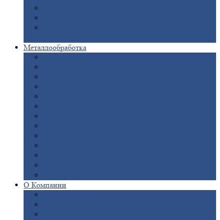
Опоры
ЛЭП
Дымовые
трубы
Закладные
детали для железобетонных
конструкций
Металлообработка
Анодировка
Горячее
цинкование
Лазерная
резка
Правка
плоского металлопроката
Продольно-поперечная
резка рулонов
Порошковая
покраска
Размотка
арматуры
Рубка
металла гильотиной
Резка
газом и плазмой
Сварочно-сборочные
работы
Токарная
обработка
Фрезерование
металла
Шлифовка
металла
О
Компании
Сертификаты
Новости
Вакансии