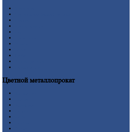
Арматура
Двутавровая
балка (двутавр)
Квадрат
Круг
стальной
Лист
Проволока
Рельсы
Сетка
Труба
Шестигранник
Калькулятор
Цветной
металлопрокат
Алюминий
Бронза
Вольфрам
Латунь
Медь
Никель
Олово