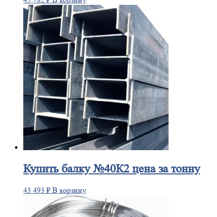
Купить
балку №40К2 цена за тонну
43 493
₽
В корзину