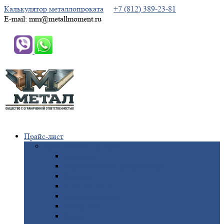
Калькулятор металлопроката
+7 (812) 389-23-81
E-mail: mm@metallmoment.ru
Прайс-лист
Черный
металлопрокат
Арматура
Двутавровая
балка (двутавр)
Квадрат
Круг
стальной
Полоса
стальная
Проволока
Сетка