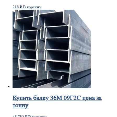
218
₽
В корзину
Купить
балку 36М 09Г2С цена за
тонну
45 782
₽
В корзину