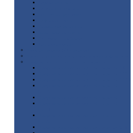
Дорожные
плиты
Каналы
непроходные
Ленточный
фундамент
Лифтовые
шахты
Перемычки
бетонные
Аэродромные
плиты
Фундаментные
блоки
Тепловые
камеры
Авиатехприемка
(РТ приемка)
Арочное
укрытие для конвейеров из профнастила
Профнастил
с нестандартной шириной
Профнастил
с нестандартной шириной С8
Профнастил
с нестандартной шириной С10
Профнастил
с нестандартной шириной СС10
Профнастил
с нестандартной шириной
МП10
Профнастил
с нестандартной шириной С15
Профнастил
с нестандартной шириной
МП18
Профнастил
с нестандартной шириной
МП20
Профнастил
с нестандартной шириной С18