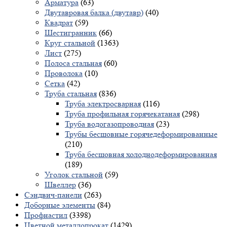
Арматура
(63)
Двутавровая балка (двутавр)
(40)
Квадрат
(59)
Шестигранник
(66)
Круг стальной
(1363)
Лист
(275)
Полоса стальная
(60)
Проволока
(10)
Сетка
(42)
Труба стальная
(836)
Труба электросварная
(116)
Труба профильная горячекатаная
(298)
Труба водогазопроводная
(23)
Трубы бесшовные горячедеформированные
(210)
Труба бесшовная холоднодеформированная
(189)
Уголок стальной
(59)
Швеллер
(36)
Сэндвич-панели
(263)
Доборные элементы
(84)
Профнастил
(3398)
Цветной металлопрокат
(1429)