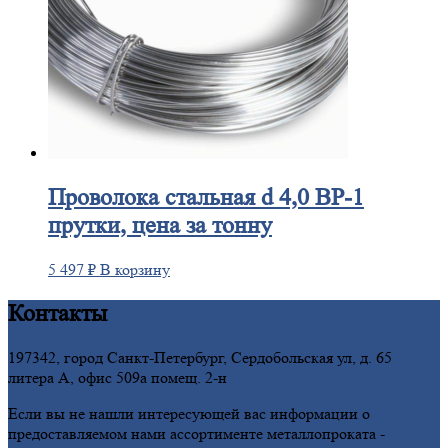
Проволока
стальная d 4,0 ВР-1
прутки, цена за тонну
5 497
₽
В корзину
Контакты
197342, город Санкт-Петербург, Сердобольская ул, д. 65
литера А, офис 509а помещ. 2-н
Если вы не нашли интересующей вас информации о
предоставляемом нами ассортименте металлопроката -