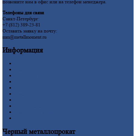
позвоните нам в офис или на телефон менеджера.
Телефоны для связи
Санкт-Петербург:
+7 (812) 389-23-81
Оставить заявку на почту:
mm@metallmoment.ru
Информация
Главная
Вакансии
О
Компании
Заводы
Контакты
Прайс-лист
Новости
Личный
кабинет
Оформление
заказа
Оплата
Черный
металлопрокат