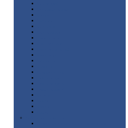
Монтеррей
Супермонтеррей
Макси
Экоррей
Монтекристо
Монтерроса
Трамонтана
Квинта
плюс
Квинта
плюс 3D
Квинта
уно
Монкатта
Классик
Классик
плюс
Ламонтерра
Ламонтерра
X
Ламонтерра
XL
Модерн
Камея
Квадро
Кредо
Доборные
элементы
Доборные
элементы с полимерным