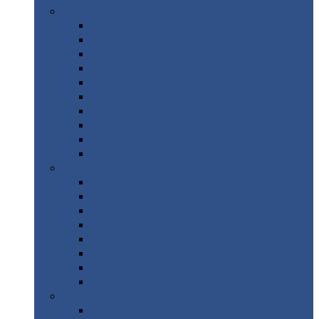
Цветной
металлопрокат
Алюминий
Бронза
Вольфрам
Латунь
Медь
Никель
Олово
Свинец
Титан
Цинк
Нержавеющий
металлопрокат
Лента
Проволока
Квадрат
Круг
нержавеющий
Лист/рулон
Труба
Шестигранник
Диски
ЖБИ
/ Железобетонные изделия
Бордюрный
камень