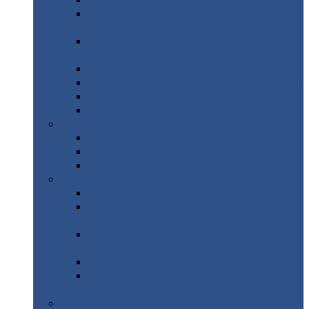
Профнастил
с нестандартной шириной С21
Профнастил
с нестандартной шириной
МП35
Профнастил
с нестандартной шириной
НС35
Профнастил
с нестандартной шириной С44
Профнастил
с нестандартной шириной Н60
Профнастил
с нестандартной шириной Н75
Профнастил
с нестандартной шириной Н114
Профнастил
Профнастил
для крыши
Профнастил
окрашенный
Профнастил
оцинкованный
Сэндвич-панели
Нестандартные
сэндвич панели
С
минераловатным утеплителем (
кровельные )
С
утеплителем из пенополистерола (
кровельные )
С
минераловатным утеплителем ( стеновые )
С
утеплителем из пенополистерола (
стеновые )
Металлочерепица