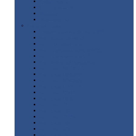
Труба
стальная
Уголок
стальной
Швеллер
Шестигранник
Листовой
прокат
Просечно-вытяжной
лист / ПВЛ
Лист
холоднокатаный
Лист
оцинкованный
Лист
горячекатаный Ст09Г2С
Лист
горячекатаный Ст3
Лист
рифленый: чечевицы
Лист
сталь 10Г2ФБЮ
Лист
сталь 10ХСНД
Лист
сталь 10ХСНД-12
Лист
сталь 12Х1МФ
Лист
сталь 12ХМ
Лист
сталь 16ГС
Лист
сталь 20
Лист
сталь 20К
Лист
сталь 20ЮЧ
Лист
сталь 20Х
Лист
сталь 22К
Лист
сталь 45