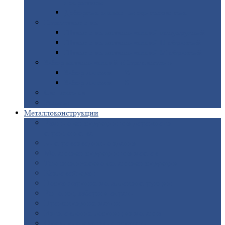
покрытием
Доборные
элементы оцинкованные
Евроштакетник
Штакетник
металлический полукруглый
Штакетник
металлический П-образный
Штакетник
металлический М-образный
Забор
металлический «Еврожалюзи»
Забор
жалюзи — Z
Забор
жалюзи — S
Сантехника
Рельсы
Металлоконструкции
Рамные
конструкции для дорожного
строительства
Быстровозводимые
здания
Металлоконструкции
для мостов
Технологические
металлоконструкции
Козловой
кран
Нестандартные
металлоконструкции
Решетки,
заборы и ограды
Прожекторные
мачты
Изготовление
лестниц из металла
Открытые
крановые эстакады