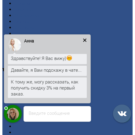
Главная
Вакансии
О
Компании
Заводы
Контакты
Прайс-лист
Новости
Анна
Личный
кабинет
Оформление
заказа
Оплата
Здравствуйте! Я Вас вижу)
Давайте, я Вам подскажу в чате...
Черный
металлопрокат
К тому же, могу рассказать, как
Арматура
получить скидку 3% на первый
Двутавровая
балка (двутавр)
заказ.
Квадрат
Круг
стальной
Лист
Введите сообщение
Проволока
Рельсы
Сетка
Труба