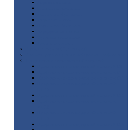
Дорожные
плиты
Каналы
непроходные
Ленточный
фундамент
Лифтовые
шахты
Перемычки
бетонные
Аэродромные
плиты
Фундаментные
блоки
Тепловые
камеры
Авиатехприемка
(РТ приемка)
Арочное
укрытие для конвейеров из профнастила
Профнастил
с нестандартной шириной
Профнастил
с нестандартной шириной С8
Профнастил
с нестандартной шириной С10
Профнастил
с нестандартной шириной СС10
Профнастил
с нестандартной шириной
МП10
Профнастил
с нестандартной шириной С15
Профнастил
с нестандартной шириной
МП18
Профнастил
с нестандартной шириной
МП20
Профнастил
с нестандартной шириной С18