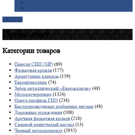
Галерея
Доставка
Контакты
Прайс-лист
Категории
товаров
Панели СИП (SIP)
(69)
Фальцевая кровля
(177)
Арматурные каркасы
(159)
Евроштакетник
(74)
Забор металлический «Еврожалюзи»
(48)
Металлочерепица
(1324)
Омега-профиль ГПО
(238)
Быстровозводимые разборные ангары
(48)
Дорожные ограждения
(108)
Арочная фальцевая кровля
(218)
Сварной решетчатый настил
(13)
Черный металлопрокат
(2932)