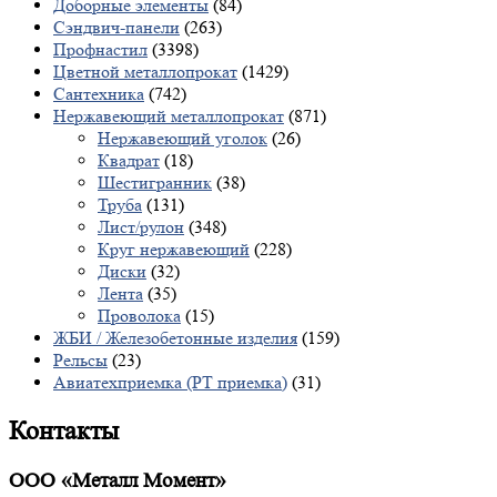
Доборные элементы
(84)
Сэндвич-панели
(263)
Профнастил
(3398)
Цветной металлопрокат
(1429)
Сантехника
(742)
Нержавеющий металлопрокат
(871)
Нержавеющий уголок
(26)
Квадрат
(18)
Шестигранник
(38)
Труба
(131)
Лист/рулон
(348)
Круг нержавеющий
(228)
Диски
(32)
Лента
(35)
Проволока
(15)
ЖБИ / Железобетонные изделия
(159)
Рельсы
(23)
Авиатехприемка (РТ приемка)
(31)
Контакты
ООО «Металл Момент»