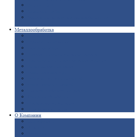
Опоры
ЛЭП
Дымовые
трубы
Закладные
детали для железобетонных
конструкций
Металлообработка
Анодировка
Горячее
цинкование
Лазерная
резка
Правка
плоского металлопроката
Продольно-поперечная
резка рулонов
Порошковая
покраска
Размотка
арматуры
Рубка
металла гильотиной
Резка
газом и плазмой
Сварочно-сборочные
работы
Токарная
обработка
Фрезерование
металла
Шлифовка
металла
О
Компании
Сертификаты
Новости
Вакансии