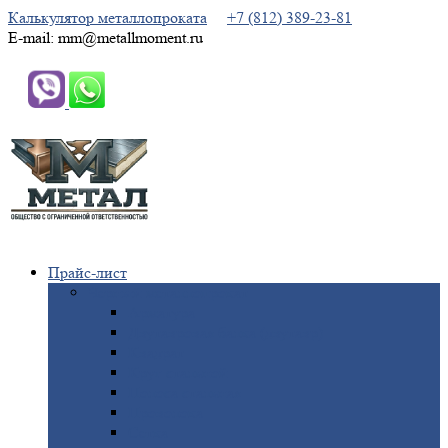
Калькулятор металлопроката
+7 (812) 389-23-81
E-mail: mm@metallmoment.ru
Прайс-лист
Черный
металлопрокат
Арматура
Двутавровая
балка (двутавр)
Квадрат
Круг
стальной
Полоса
стальная
Проволока
Сетка