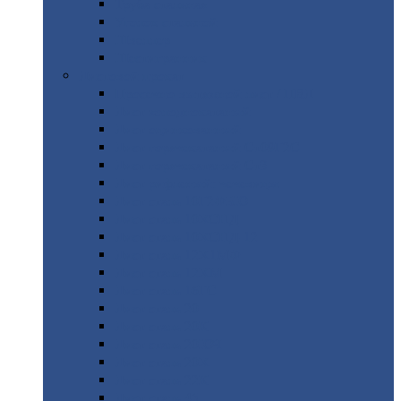
Труба
стальная
Уголок
стальной
Швеллер
Шестигранник
Листовой
прокат
Просечно-вытяжной
лист / ПВЛ
Лист
холоднокатаный
Лист
оцинкованный
Лист
горячекатаный Ст09Г2С
Лист
горячекатаный Ст3
Лист
рифленый: чечевицы
Лист
сталь 10Г2ФБЮ
Лист
сталь 10ХСНД
Лист
сталь 10ХСНД-12
Лист
сталь 12Х1МФ
Лист
сталь 12ХМ
Лист
сталь 16ГС
Лист
сталь 20
Лист
сталь 20К
Лист
сталь 20ЮЧ
Лист
сталь 20Х
Лист
сталь 22К
Лист
сталь 45