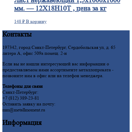
Лист
нержавеющий 1,5x1000x1000
мм. — 12Х18Н10Т , цена за кг
148
₽
В корзину
Контакты
197342, город Санкт-Петербург, Сердобольская ул, д. 65
литера А, офис 509а помещ. 2-н
Если вы не нашли интересующей вас информации о
предоставляемом нами ассортименте металлопроката -
позвоните нам в офис или на телефон менеджера.
Телефоны для связи
Санкт-Петербург:
+7 (812) 389-23-81
Оставить заявку на почту:
mm@metallmoment.ru
Информация