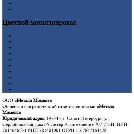
Шестигранник
Калькулятор
Цветной
металлопрокат
Алюминий
Бронза
Вольфрам
Латунь
Медь
Никель
Олово
Свинец
Титан
Цинк
ООО
«Металл Момент»
Общество с ограниченной ответственностью
«Металл
Момент»
Юридический адрес:
197342, г. Санкт-Петербург, ул.
Сердобольская, дом 65, литер А, помещение 707-712Н, ИНН
7814646533 КПП 781401001 ОГРН 1167847163428