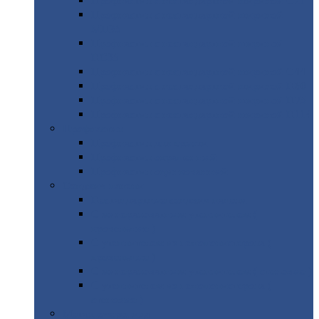
Профнастил
с нестандартной шириной С21
Профнастил
с нестандартной шириной
МП35
Профнастил
с нестандартной шириной
НС35
Профнастил
с нестандартной шириной С44
Профнастил
с нестандартной шириной Н60
Профнастил
с нестандартной шириной Н75
Профнастил
с нестандартной шириной Н114
Профнастил
Профнастил
для крыши
Профнастил
окрашенный
Профнастил
оцинкованный
Сэндвич-панели
Нестандартные
сэндвич панели
С
минераловатным утеплителем (
кровельные )
С
утеплителем из пенополистерола (
кровельные )
С
минераловатным утеплителем ( стеновые )
С
утеплителем из пенополистерола (
стеновые )
Металлочерепица