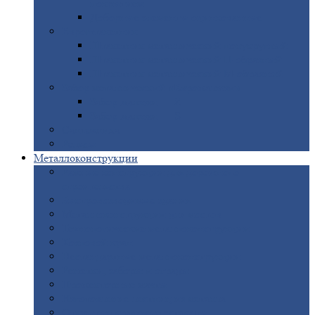
покрытием
Доборные
элементы оцинкованные
Евроштакетник
Штакетник
металлический полукруглый
Штакетник
металлический П-образный
Штакетник
металлический М-образный
Забор
металлический «Еврожалюзи»
Забор
жалюзи — Z
Забор
жалюзи — S
Сантехника
Рельсы
Металлоконструкции
Рамные
конструкции для дорожного
строительства
Быстровозводимые
здания
Металлоконструкции
для мостов
Технологические
металлоконструкции
Козловой
кран
Нестандартные
металлоконструкции
Решетки,
заборы и ограды
Прожекторные
мачты
Изготовление
лестниц из металла
Открытые
крановые эстакады