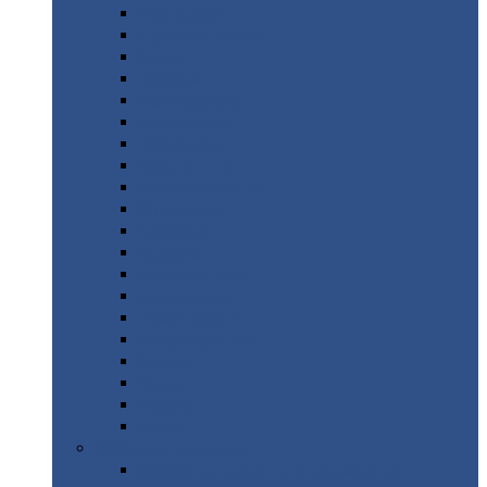
Монтеррей
Супермонтеррей
Макси
Экоррей
Монтекристо
Монтерроса
Трамонтана
Квинта
плюс
Квинта
плюс 3D
Квинта
уно
Монкатта
Классик
Классик
плюс
Ламонтерра
Ламонтерра
X
Ламонтерра
XL
Модерн
Камея
Квадро
Кредо
Доборные
элементы
Доборные
элементы с полимерным