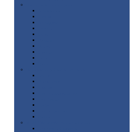
Цветной
металлопрокат
Алюминий
Бронза
Вольфрам
Латунь
Медь
Никель
Олово
Свинец
Титан
Цинк
Нержавеющий
металлопрокат
Лента
Проволока
Квадрат
Круг
нержавеющий
Лист/рулон
Труба
Шестигранник
Диски
ЖБИ
/ Железобетонные изделия
Бордюрный
камень