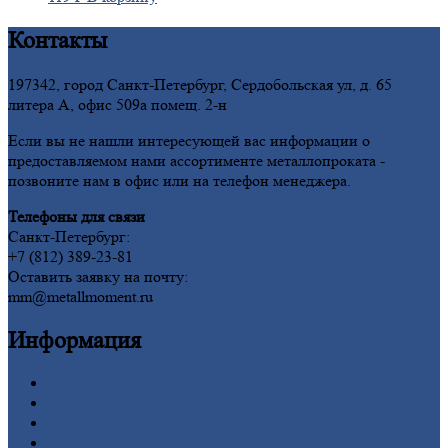
Контакты
197342, город Санкт-Петербург, Сердобольская ул, д. 65
литера А, офис 509а помещ. 2-н
Если вы не нашли интересующей вас информации о
предоставляемом нами ассортименте металлопроката -
позвоните нам в офис или на телефон менеджера.
Телефоны для связи
Санкт-Петербург:
+7 (812) 389-23-81
Оставить заявку на почту:
mm@metallmoment.ru
Информация
Главная
Вакансии
О
Компании
Заводы