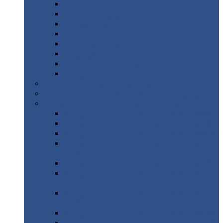
Дорожные
плиты
Каналы
непроходные
Ленточный
фундамент
Лифтовые
шахты
Перемычки
бетонные
Аэродромные
плиты
Фундаментные
блоки
Тепловые
камеры
Авиатехприемка
(РТ приемка)
Арочное
укрытие для конвейеров из профнастила
Профнастил
с нестандартной шириной
Профнастил
с нестандартной шириной С8
Профнастил
с нестандартной шириной С10
Профнастил
с нестандартной шириной СС10
Профнастил
с нестандартной шириной
МП10
Профнастил
с нестандартной шириной С15
Профнастил
с нестандартной шириной
МП18
Профнастил
с нестандартной шириной
МП20
Профнастил
с нестандартной шириной С18