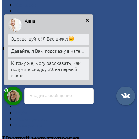
Контакты
Прайс-лист
Новости
Анна
Личный
кабинет
Оформление
заказа
Оплата
Здравствуйте! Я Вас вижу)
Черный
металлопрокат
Давайте, я Вам подскажу в чате...
К тому же, могу рассказать, как
Арматура
получить скидку 3% на первый
Двутавровая
балка (двутавр)
заказ.
Квадрат
Круг
стальной
Лист
Проволока
Введите сообщение
Рельсы
Сетка
Труба
Шестигранник
Калькулятор
Цветной
металлопрокат