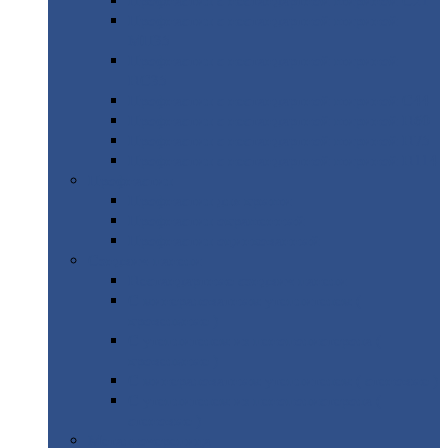
Профнастил
с нестандартной шириной С21
Профнастил
с нестандартной шириной
МП35
Профнастил
с нестандартной шириной
НС35
Профнастил
с нестандартной шириной С44
Профнастил
с нестандартной шириной Н60
Профнастил
с нестандартной шириной Н75
Профнастил
с нестандартной шириной Н114
Профнастил
Профнастил
для крыши
Профнастил
окрашенный
Профнастил
оцинкованный
Сэндвич-панели
Нестандартные
сэндвич панели
С
минераловатным утеплителем (
кровельные )
С
утеплителем из пенополистерола (
кровельные )
С
минераловатным утеплителем ( стеновые )
С
утеплителем из пенополистерола (
стеновые )
Металлочерепица