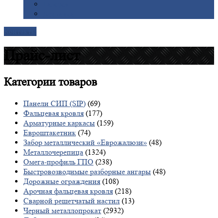
Галерея
Доставка
Контакты
Прайс-лист
Категории
товаров
Панели СИП (SIP)
(69)
Фальцевая кровля
(177)
Арматурные каркасы
(159)
Евроштакетник
(74)
Забор металлический «Еврожалюзи»
(48)
Металлочерепица
(1324)
Омега-профиль ГПО
(238)
Быстровозводимые разборные ангары
(48)
Дорожные ограждения
(108)
Арочная фальцевая кровля
(218)
Сварной решетчатый настил
(13)
Черный металлопрокат
(2932)