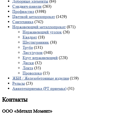
Доборные элементы
(84)
Сэндвич-панели
(263)
Профнастил
(3398)
Цветной металлопрокат
(1429)
Сантехника
(742)
Нержавеющий металлопрокат
(871)
Нержавеющий уголок
(26)
Квадрат
(18)
Шестигранник
(38)
Труба
(131)
Лист/рулон
(348)
Круг нержавеющий
(228)
Диски
(32)
Лента
(35)
Проволока
(15)
ЖБИ / Железобетонные изделия
(159)
Рельсы
(23)
Авиатехприемка (РТ приемка)
(31)
Контакты
ООО «Металл Момент»