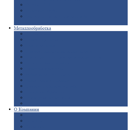
Опоры
ЛЭП
Дымовые
трубы
Закладные
детали для железобетонных
конструкций
Металлообработка
Анодировка
Горячее
цинкование
Лазерная
резка
Правка
плоского металлопроката
Продольно-поперечная
резка рулонов
Порошковая
покраска
Размотка
арматуры
Рубка
металла гильотиной
Резка
газом и плазмой
Сварочно-сборочные
работы
Токарная
обработка
Фрезерование
металла
Шлифовка
металла
О
Компании
Сертификаты
Новости
Вакансии