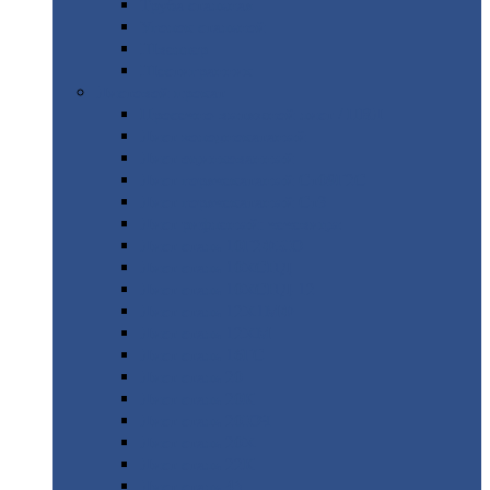
Труба
стальная
Уголок
стальной
Швеллер
Шестигранник
Листовой
прокат
Просечно-вытяжной
лист / ПВЛ
Лист
холоднокатаный
Лист
оцинкованный
Лист
горячекатаный Ст09Г2С
Лист
горячекатаный Ст3
Лист
рифленый: чечевицы
Лист
сталь 10Г2ФБЮ
Лист
сталь 10ХСНД
Лист
сталь 10ХСНД-12
Лист
сталь 12Х1МФ
Лист
сталь 12ХМ
Лист
сталь 16ГС
Лист
сталь 20
Лист
сталь 20К
Лист
сталь 20ЮЧ
Лист
сталь 20Х
Лист
сталь 22К
Лист
сталь 45