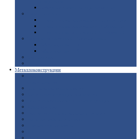
покрытием
Доборные
элементы оцинкованные
Евроштакетник
Штакетник
металлический полукруглый
Штакетник
металлический П-образный
Штакетник
металлический М-образный
Забор
металлический «Еврожалюзи»
Забор
жалюзи — Z
Забор
жалюзи — S
Сантехника
Рельсы
Металлоконструкции
Рамные
конструкции для дорожного
строительства
Быстровозводимые
здания
Металлоконструкции
для мостов
Технологические
металлоконструкции
Козловой
кран
Нестандартные
металлоконструкции
Решетки,
заборы и ограды
Прожекторные
мачты
Изготовление
лестниц из металла
Открытые
крановые эстакады