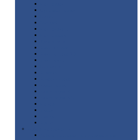
Монтеррей
Супермонтеррей
Макси
Экоррей
Монтекристо
Монтерроса
Трамонтана
Квинта
плюс
Квинта
плюс 3D
Квинта
уно
Монкатта
Классик
Классик
плюс
Ламонтерра
Ламонтерра
X
Ламонтерра
XL
Модерн
Камея
Квадро
Кредо
Доборные
элементы
Доборные
элементы с полимерным