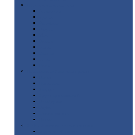
Цветной
металлопрокат
Алюминий
Бронза
Вольфрам
Латунь
Медь
Никель
Олово
Свинец
Титан
Цинк
Нержавеющий
металлопрокат
Лента
Проволока
Квадрат
Круг
нержавеющий
Лист/рулон
Труба
Шестигранник
Диски
ЖБИ
/ Железобетонные изделия
Бордюрный
камень