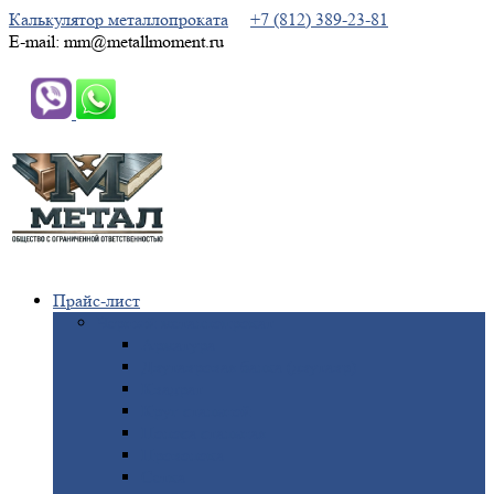
Калькулятор металлопроката
+7 (812) 389-23-81
E-mail: mm@metallmoment.ru
Прайс-лист
Черный
металлопрокат
Арматура
Двутавровая
балка (двутавр)
Квадрат
Круг
стальной
Полоса
стальная
Проволока
Сетка