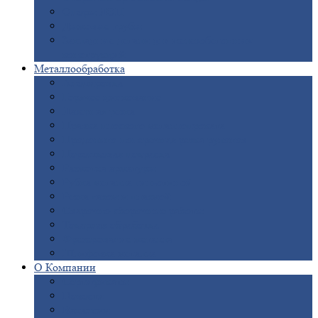
Опоры
ЛЭП
Дымовые
трубы
Закладные
детали для железобетонных
конструкций
Металлообработка
Анодировка
Горячее
цинкование
Лазерная
резка
Правка
плоского металлопроката
Продольно-поперечная
резка рулонов
Порошковая
покраска
Размотка
арматуры
Рубка
металла гильотиной
Резка
газом и плазмой
Сварочно-сборочные
работы
Токарная
обработка
Фрезерование
металла
Шлифовка
металла
О
Компании
Сертификаты
Новости
Вакансии