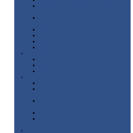
Профнастил
с нестандартной шириной С21
Профнастил
с нестандартной шириной
МП35
Профнастил
с нестандартной шириной
НС35
Профнастил
с нестандартной шириной С44
Профнастил
с нестандартной шириной Н60
Профнастил
с нестандартной шириной Н75
Профнастил
с нестандартной шириной Н114
Профнастил
Профнастил
для крыши
Профнастил
окрашенный
Профнастил
оцинкованный
Сэндвич-панели
Нестандартные
сэндвич панели
С
минераловатным утеплителем (
кровельные )
С
утеплителем из пенополистерола (
кровельные )
С
минераловатным утеплителем ( стеновые )
С
утеплителем из пенополистерола (
стеновые )
Металлочерепица