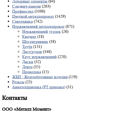
Доборные элементы
(84)
Сэндвич-панели
(263)
Профнастил
(3398)
Цветной металлопрокат
(1429)
Сантехника
(742)
Нержавеющий металлопрокат
(871)
Нержавеющий уголок
(26)
Квадрат
(18)
Шестигранник
(38)
Труба
(131)
Лист/рулон
(348)
Круг нержавеющий
(228)
Диски
(32)
Лента
(35)
Проволока
(15)
ЖБИ / Железобетонные изделия
(159)
Рельсы
(23)
Авиатехприемка (РТ приемка)
(31)
Контакты
ООО «Металл Момент»