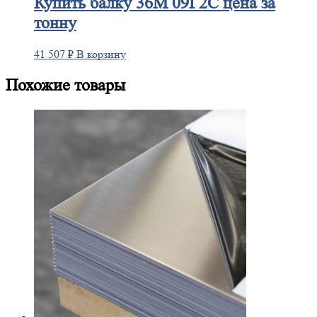
Купить
балку 36М 09Г2С цена за
тонну
41 507
₽
В корзину
Похожие товары