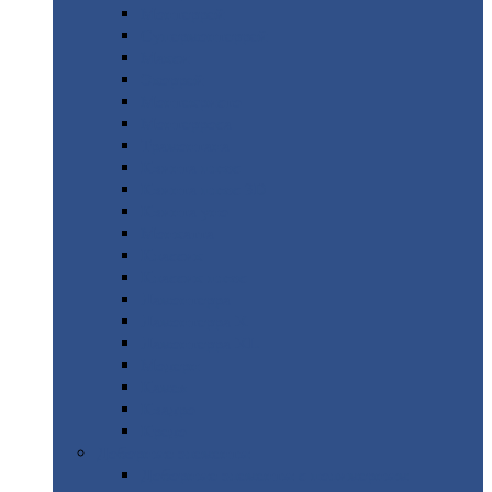
Монтеррей
Супермонтеррей
Макси
Экоррей
Монтекристо
Монтерроса
Трамонтана
Квинта
плюс
Квинта
плюс 3D
Квинта
уно
Монкатта
Классик
Классик
плюс
Ламонтерра
Ламонтерра
X
Ламонтерра
XL
Модерн
Камея
Квадро
Кредо
Доборные
элементы
Доборные
элементы с полимерным