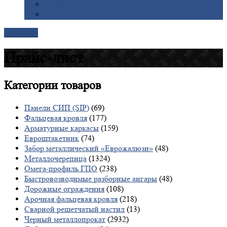
Галерея
Доставка
Контакты
Прайс-лист
Категории
товаров
Панели СИП (SIP)
(69)
Фальцевая кровля
(177)
Арматурные каркасы
(159)
Евроштакетник
(74)
Забор металлический «Еврожалюзи»
(48)
Металлочерепица
(1324)
Омега-профиль ГПО
(238)
Быстровозводимые разборные ангары
(48)
Дорожные ограждения
(108)
Арочная фальцевая кровля
(218)
Сварной решетчатый настил
(13)
Черный металлопрокат
(2932)