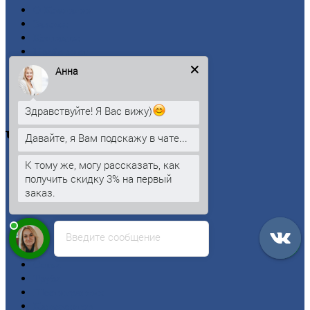
О
Компании
Заводы
Контакты
Прайс-лист
Новости
Анна
Личный
кабинет
Оформление
заказа
Оплата
Здравствуйте! Я Вас вижу)
Черный
металлопрокат
Давайте, я Вам подскажу в чате...
К тому же, могу рассказать, как
Арматура
получить скидку 3% на первый
Двутавровая
балка (двутавр)
заказ.
Квадрат
Круг
стальной
Лист
Введите сообщение
Проволока
Рельсы
Сетка
Труба
Шестигранник
Калькулятор