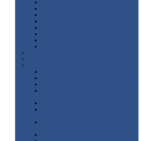
Дорожные
плиты
Каналы
непроходные
Ленточный
фундамент
Лифтовые
шахты
Перемычки
бетонные
Аэродромные
плиты
Фундаментные
блоки
Тепловые
камеры
Авиатехприемка
(РТ приемка)
Арочное
укрытие для конвейеров из профнастила
Профнастил
с нестандартной шириной
Профнастил
с нестандартной шириной С8
Профнастил
с нестандартной шириной С10
Профнастил
с нестандартной шириной СС10
Профнастил
с нестандартной шириной
МП10
Профнастил
с нестандартной шириной С15
Профнастил
с нестандартной шириной
МП18
Профнастил
с нестандартной шириной
МП20
Профнастил
с нестандартной шириной С18