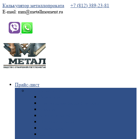
Калькулятор металлопроката
+7 (812) 389-23-81
E-mail: mm@metallmoment.ru
Прайс-лист
Черный
металлопрокат
Арматура
Двутавровая
балка (двутавр)
Квадрат
Круг
стальной
Полоса
стальная
Проволока
Сетка