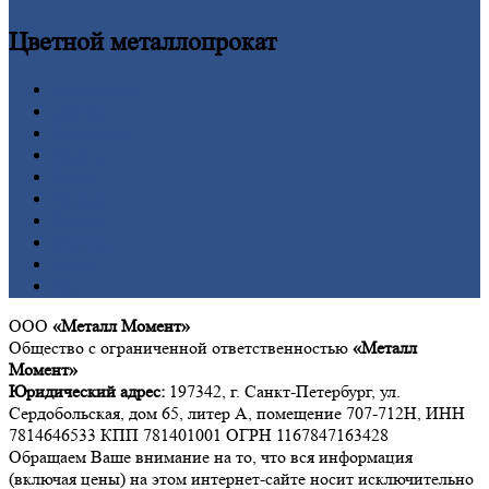
Цветной
металлопрокат
Алюминий
Бронза
Вольфрам
Латунь
Медь
Никель
Олово
Свинец
Титан
Цинк
ООО
«Металл Момент»
Общество с ограниченной ответственностью
«Металл
Момент»
Юридический адрес:
197342, г. Санкт-Петербург, ул.
Сердобольская, дом 65, литер А, помещение 707-712Н, ИНН
7814646533 КПП 781401001 ОГРН 1167847163428
Обращаем Ваше внимание на то, что вся информация
(включая цены) на этом интернет-сайте носит исключительно