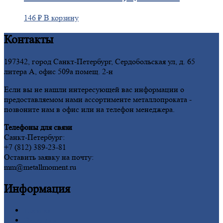
146
₽
В корзину
Контакты
197342, город Санкт-Петербург, Сердобольская ул, д. 65
литера А, офис 509а помещ. 2-н
Если вы не нашли интересующей вас информации о
предоставляемом нами ассортименте металлопроката -
позвоните нам в офис или на телефон менеджера.
Телефоны для связи
Санкт-Петербург:
+7 (812) 389-23-81
Оставить заявку на почту:
mm@metallmoment.ru
Информация
Главная
Вакансии