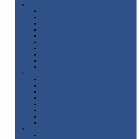
Цветной
металлопрокат
Алюминий
Бронза
Вольфрам
Латунь
Медь
Никель
Олово
Свинец
Титан
Цинк
Нержавеющий
металлопрокат
Лента
Проволока
Квадрат
Круг
нержавеющий
Лист/рулон
Труба
Шестигранник
Диски
ЖБИ
/ Железобетонные изделия
Бордюрный
камень