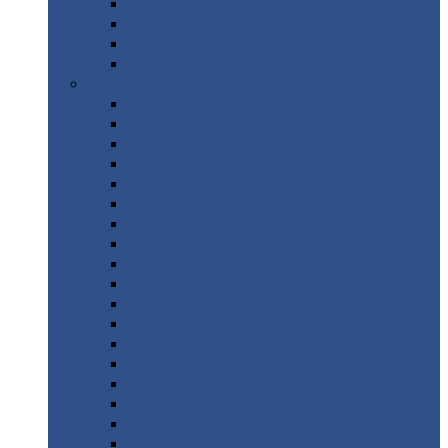
Труба
стальная
Уголок
стальной
Швеллер
Шестигранник
Листовой
прокат
Просечно-вытяжной
лист / ПВЛ
Лист
холоднокатаный
Лист
оцинкованный
Лист
горячекатаный Ст09Г2С
Лист
горячекатаный Ст3
Лист
рифленый: чечевицы
Лист
сталь 10Г2ФБЮ
Лист
сталь 10ХСНД
Лист
сталь 10ХСНД-12
Лист
сталь 12Х1МФ
Лист
сталь 12ХМ
Лист
сталь 16ГС
Лист
сталь 20
Лист
сталь 20К
Лист
сталь 20ЮЧ
Лист
сталь 20Х
Лист
сталь 22К
Лист
сталь 45