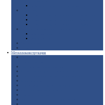
покрытием
Доборные
элементы оцинкованные
Евроштакетник
Штакетник
металлический полукруглый
Штакетник
металлический П-образный
Штакетник
металлический М-образный
Забор
металлический «Еврожалюзи»
Забор
жалюзи — Z
Забор
жалюзи — S
Сантехника
Рельсы
Металлоконструкции
Рамные
конструкции для дорожного
строительства
Быстровозводимые
здания
Металлоконструкции
для мостов
Технологические
металлоконструкции
Козловой
кран
Нестандартные
металлоконструкции
Решетки,
заборы и ограды
Прожекторные
мачты
Изготовление
лестниц из металла
Открытые
крановые эстакады