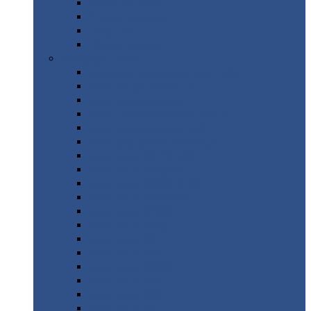
Труба
стальная
Уголок
стальной
Швеллер
Шестигранник
Листовой
прокат
Просечно-вытяжной
лист / ПВЛ
Лист
холоднокатаный
Лист
оцинкованный
Лист
горячекатаный Ст09Г2С
Лист
горячекатаный Ст3
Лист
рифленый: чечевицы
Лист
сталь 10Г2ФБЮ
Лист
сталь 10ХСНД
Лист
сталь 10ХСНД-12
Лист
сталь 12Х1МФ
Лист
сталь 12ХМ
Лист
сталь 16ГС
Лист
сталь 20
Лист
сталь 20К
Лист
сталь 20ЮЧ
Лист
сталь 20Х
Лист
сталь 22К
Лист
сталь 45