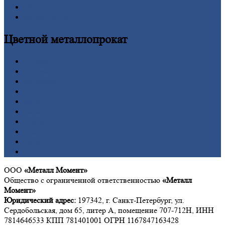
Шестигранник
Калькулятор
Цветной
металлопрокат
Алюминий
Бронза
Вольфрам
Латунь
Медь
Никель
Олово
Свинец
Титан
Цинк
ООО
«Металл Момент»
Общество с ограниченной ответственностью
«Металл
Момент»
Юридический адрес:
197342, г. Санкт-Петербург, ул.
Сердобольская, дом 65, литер А, помещение 707-712Н, ИНН
7814646533 КПП 781401001 ОГРН 1167847163428