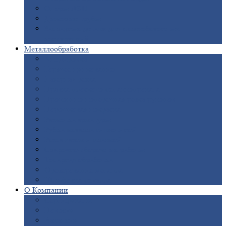
Опоры
ЛЭП
Дымовые
трубы
Закладные
детали для железобетонных
конструкций
Металлообработка
Анодировка
Горячее
цинкование
Лазерная
резка
Правка
плоского металлопроката
Продольно-поперечная
резка рулонов
Порошковая
покраска
Размотка
арматуры
Рубка
металла гильотиной
Резка
газом и плазмой
Сварочно-сборочные
работы
Токарная
обработка
Фрезерование
металла
Шлифовка
металла
О
Компании
Сертификаты
Новости
Вакансии