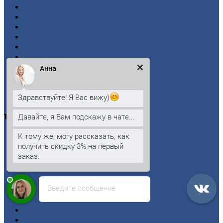
Главная
Вакансии
О
Компании
Заводы
Контакты
Прайс-лист
Новости
Анна
Личный
кабинет
Оформление
заказа
Здравствуйте! Я Вас вижу)
Оплата
Давайте, я Вам подскажу в чате...
Черный
металлопрокат
К тому же, могу рассказать, как
Арматура
получить скидку 3% на первый
Двутавровая
балка (двутавр)
заказ.
Квадрат
Круг
стальной
Лист
Введите сообщение
Проволока
Рельсы
Сетка
Труба