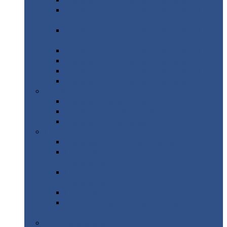
Профнастил
с нестандартной шириной С21
Профнастил
с нестандартной шириной
МП35
Профнастил
с нестандартной шириной
НС35
Профнастил
с нестандартной шириной С44
Профнастил
с нестандартной шириной Н60
Профнастил
с нестандартной шириной Н75
Профнастил
с нестандартной шириной Н114
Профнастил
Профнастил
для крыши
Профнастил
окрашенный
Профнастил
оцинкованный
Сэндвич-панели
Нестандартные
сэндвич панели
С
минераловатным утеплителем (
кровельные )
С
утеплителем из пенополистерола (
кровельные )
С
минераловатным утеплителем ( стеновые )
С
утеплителем из пенополистерола (
стеновые )
Металлочерепица