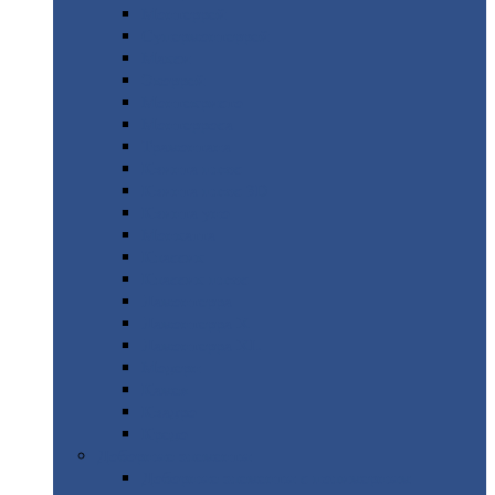
Монтеррей
Супермонтеррей
Макси
Экоррей
Монтекристо
Монтерроса
Трамонтана
Квинта
плюс
Квинта
плюс 3D
Квинта
уно
Монкатта
Классик
Классик
плюс
Ламонтерра
Ламонтерра
X
Ламонтерра
XL
Модерн
Камея
Квадро
Кредо
Доборные
элементы
Доборные
элементы с полимерным