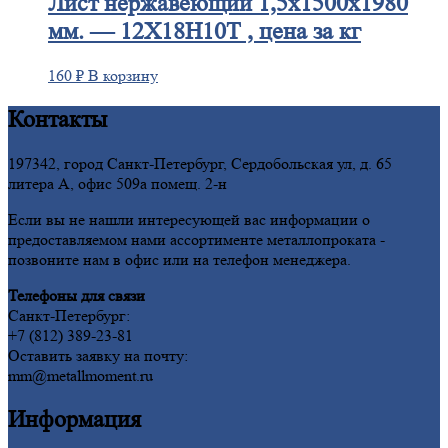
Лист
нержавеющий 1,5x1500x1980
мм. — 12Х18Н10Т , цена за кг
160
₽
В корзину
Контакты
197342, город Санкт-Петербург, Сердобольская ул, д. 65
литера А, офис 509а помещ. 2-н
Если вы не нашли интересующей вас информации о
предоставляемом нами ассортименте металлопроката -
позвоните нам в офис или на телефон менеджера.
Телефоны для связи
Санкт-Петербург:
+7 (812) 389-23-81
Оставить заявку на почту:
mm@metallmoment.ru
Информация