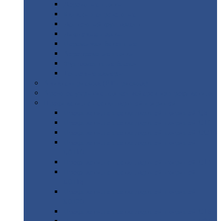
Дорожные
плиты
Каналы
непроходные
Ленточный
фундамент
Лифтовые
шахты
Перемычки
бетонные
Аэродромные
плиты
Фундаментные
блоки
Тепловые
камеры
Авиатехприемка
(РТ приемка)
Арочное
укрытие для конвейеров из профнастила
Профнастил
с нестандартной шириной
Профнастил
с нестандартной шириной С8
Профнастил
с нестандартной шириной С10
Профнастил
с нестандартной шириной СС10
Профнастил
с нестандартной шириной
МП10
Профнастил
с нестандартной шириной С15
Профнастил
с нестандартной шириной
МП18
Профнастил
с нестандартной шириной
МП20
Профнастил
с нестандартной шириной С18