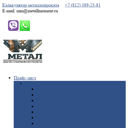
Калькулятор металлопроката
+7 (812) 389-23-81
E-mail: mm@metallmoment.ru
Прайс-лист
Черный
металлопрокат
Арматура
Двутавровая
балка (двутавр)
Квадрат
Круг
стальной
Полоса
стальная
Проволока
Сетка