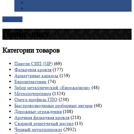
Галерея
Доставка
Контакты
Прайс-лист
Категории
товаров
Панели СИП (SIP)
(69)
Фальцевая кровля
(177)
Арматурные каркасы
(159)
Евроштакетник
(74)
Забор металлический «Еврожалюзи»
(48)
Металлочерепица
(1324)
Омега-профиль ГПО
(238)
Быстровозводимые разборные ангары
(48)
Дорожные ограждения
(108)
Арочная фальцевая кровля
(218)
Сварной решетчатый настил
(13)
Черный металлопрокат
(2932)