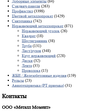
Доборные элементы
(84)
Сэндвич-панели
(263)
Профнастил
(3398)
Цветной металлопрокат
(1429)
Сантехника
(742)
Нержавеющий металлопрокат
(871)
Нержавеющий уголок
(26)
Квадрат
(18)
Шестигранник
(38)
Труба
(131)
Лист/рулон
(348)
Круг нержавеющий
(228)
Диски
(32)
Лента
(35)
Проволока
(15)
ЖБИ / Железобетонные изделия
(159)
Рельсы
(23)
Авиатехприемка (РТ приемка)
(31)
Контакты
ООО «Металл Момент»