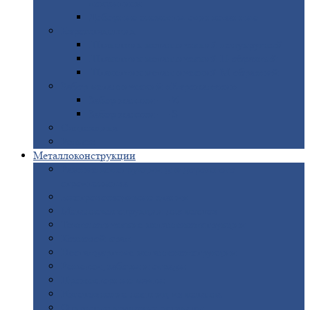
покрытием
Доборные
элементы оцинкованные
Евроштакетник
Штакетник
металлический полукруглый
Штакетник
металлический П-образный
Штакетник
металлический М-образный
Забор
металлический «Еврожалюзи»
Забор
жалюзи — Z
Забор
жалюзи — S
Сантехника
Рельсы
Металлоконструкции
Рамные
конструкции для дорожного
строительства
Быстровозводимые
здания
Металлоконструкции
для мостов
Технологические
металлоконструкции
Козловой
кран
Нестандартные
металлоконструкции
Решетки,
заборы и ограды
Прожекторные
мачты
Изготовление
лестниц из металла
Открытые
крановые эстакады