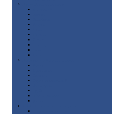
Цветной
металлопрокат
Алюминий
Бронза
Вольфрам
Латунь
Медь
Никель
Олово
Свинец
Титан
Цинк
Нержавеющий
металлопрокат
Лента
Проволока
Квадрат
Круг
нержавеющий
Лист/рулон
Труба
Шестигранник
Диски
ЖБИ
/ Железобетонные изделия
Бордюрный
камень