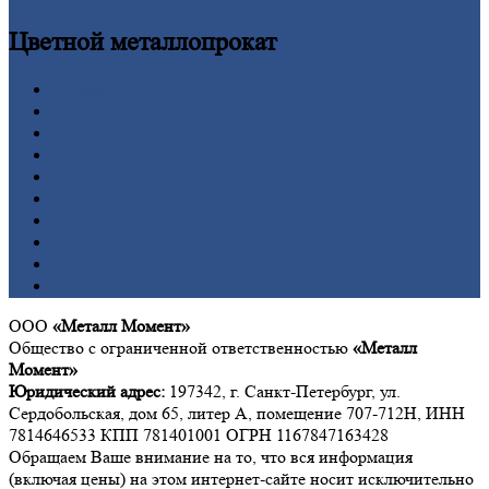
Цветной
металлопрокат
Алюминий
Бронза
Вольфрам
Латунь
Медь
Никель
Олово
Свинец
Титан
Цинк
ООО
«Металл Момент»
Общество с ограниченной ответственностью
«Металл
Момент»
Юридический адрес:
197342, г. Санкт-Петербург, ул.
Сердобольская, дом 65, литер А, помещение 707-712Н, ИНН
7814646533 КПП 781401001 ОГРН 1167847163428
Обращаем Ваше внимание на то, что вся информация
(включая цены) на этом интернет-сайте носит исключительно