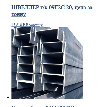
ШВЕЛЛЕР
г/к 09Г2С 20, цена за
тонну
45 818
₽
В корзину