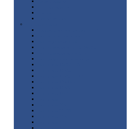
Труба
стальная
Уголок
стальной
Швеллер
Шестигранник
Листовой
прокат
Просечно-вытяжной
лист / ПВЛ
Лист
холоднокатаный
Лист
оцинкованный
Лист
горячекатаный Ст09Г2С
Лист
горячекатаный Ст3
Лист
рифленый: чечевицы
Лист
сталь 10Г2ФБЮ
Лист
сталь 10ХСНД
Лист
сталь 10ХСНД-12
Лист
сталь 12Х1МФ
Лист
сталь 12ХМ
Лист
сталь 16ГС
Лист
сталь 20
Лист
сталь 20К
Лист
сталь 20ЮЧ
Лист
сталь 20Х
Лист
сталь 22К
Лист
сталь 45