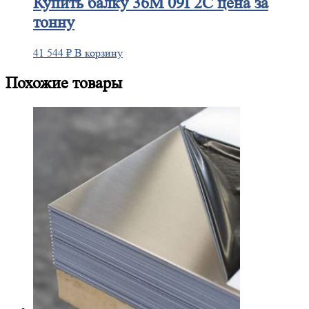
Купить
балку 36М 09Г2С цена за
тонну
41 544
₽
В корзину
Похожие товары