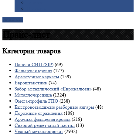
Галерея
Доставка
Контакты
Прайс-лист
Категории
товаров
Панели СИП (SIP)
(69)
Фальцевая кровля
(177)
Арматурные каркасы
(159)
Евроштакетник
(74)
Забор металлический «Еврожалюзи»
(48)
Металлочерепица
(1324)
Омега-профиль ГПО
(238)
Быстровозводимые разборные ангары
(48)
Дорожные ограждения
(108)
Арочная фальцевая кровля
(218)
Сварной решетчатый настил
(13)
Черный металлопрокат
(2932)