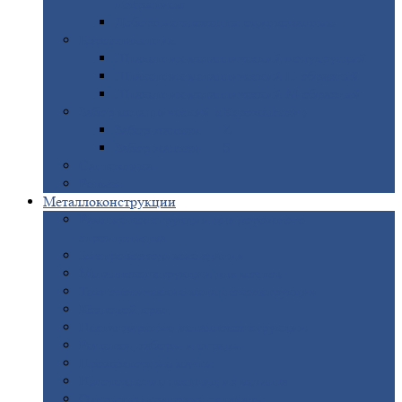
покрытием
Доборные
элементы оцинкованные
Евроштакетник
Штакетник
металлический полукруглый
Штакетник
металлический П-образный
Штакетник
металлический М-образный
Забор
металлический «Еврожалюзи»
Забор
жалюзи — Z
Забор
жалюзи — S
Сантехника
Рельсы
Металлоконструкции
Рамные
конструкции для дорожного
строительства
Быстровозводимые
здания
Металлоконструкции
для мостов
Технологические
металлоконструкции
Козловой
кран
Нестандартные
металлоконструкции
Решетки,
заборы и ограды
Прожекторные
мачты
Изготовление
лестниц из металла
Открытые
крановые эстакады