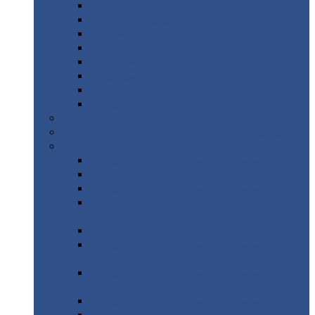
Дорожные
плиты
Каналы
непроходные
Ленточный
фундамент
Лифтовые
шахты
Перемычки
бетонные
Аэродромные
плиты
Фундаментные
блоки
Тепловые
камеры
Авиатехприемка
(РТ приемка)
Арочное
укрытие для конвейеров из профнастила
Профнастил
с нестандартной шириной
Профнастил
с нестандартной шириной С8
Профнастил
с нестандартной шириной С10
Профнастил
с нестандартной шириной СС10
Профнастил
с нестандартной шириной
МП10
Профнастил
с нестандартной шириной С15
Профнастил
с нестандартной шириной
МП18
Профнастил
с нестандартной шириной
МП20
Профнастил
с нестандартной шириной С18