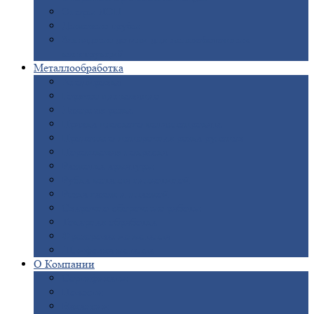
Опоры
ЛЭП
Дымовые
трубы
Закладные
детали для железобетонных
конструкций
Металлообработка
Анодировка
Горячее
цинкование
Лазерная
резка
Правка
плоского металлопроката
Продольно-поперечная
резка рулонов
Порошковая
покраска
Размотка
арматуры
Рубка
металла гильотиной
Резка
газом и плазмой
Сварочно-сборочные
работы
Токарная
обработка
Фрезерование
металла
Шлифовка
металла
О
Компании
Сертификаты
Новости
Вакансии