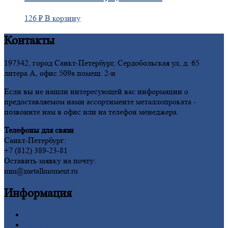
126
₽
В корзину
Контакты
197342, город Санкт-Петербург, Сердобольская ул, д. 65
литера А, офис 509а помещ. 2-н
Если вы не нашли интересующей вас информации о
предоставляемом нами ассортименте металлопроката -
позвоните нам в офис или на телефон менеджера.
Телефоны для связи
Санкт-Петербург:
+7 (812) 389-23-81
Оставить заявку на почту:
mm@metallmoment.ru
Информация
Главная
Вакансии