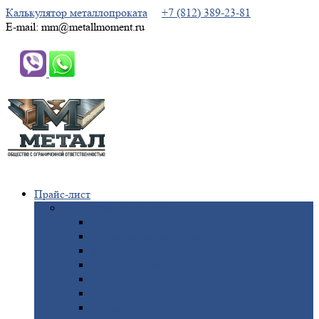
Калькулятор металлопроката
+7 (812) 389-23-81
E-mail: mm@metallmoment.ru
Прайс-лист
Черный
металлопрокат
Арматура
Двутавровая
балка (двутавр)
Квадрат
Круг
стальной
Полоса
стальная
Проволока
Сетка