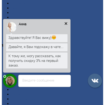
О
Компании
Заводы
Контакты
Прайс-лист
Новости
Анна
Личный
кабинет
Оформление
заказа
Оплата
Здравствуйте! Я Вас вижу)
Черный
металлопрокат
Давайте, я Вам подскажу в чате...
К тому же, могу рассказать, как
Арматура
получить скидку 3% на первый
Двутавровая
балка (двутавр)
заказ.
Квадрат
Круг
стальной
Лист
Введите сообщение
Проволока
Рельсы
Сетка
Труба
Шестигранник
Калькулятор