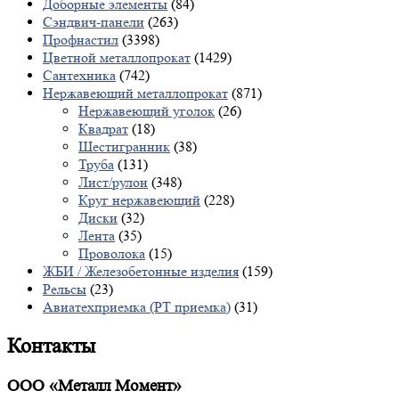
Доборные элементы
(84)
Сэндвич-панели
(263)
Профнастил
(3398)
Цветной металлопрокат
(1429)
Сантехника
(742)
Нержавеющий металлопрокат
(871)
Нержавеющий уголок
(26)
Квадрат
(18)
Шестигранник
(38)
Труба
(131)
Лист/рулон
(348)
Круг нержавеющий
(228)
Диски
(32)
Лента
(35)
Проволока
(15)
ЖБИ / Железобетонные изделия
(159)
Рельсы
(23)
Авиатехприемка (РТ приемка)
(31)
Контакты
ООО «Металл Момент»