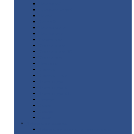
Монтеррей
Супермонтеррей
Макси
Экоррей
Монтекристо
Монтерроса
Трамонтана
Квинта
плюс
Квинта
плюс 3D
Квинта
уно
Монкатта
Классик
Классик
плюс
Ламонтерра
Ламонтерра
X
Ламонтерра
XL
Модерн
Камея
Квадро
Кредо
Доборные
элементы
Доборные
элементы с полимерным