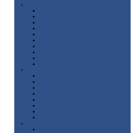
Цветной
металлопрокат
Алюминий
Бронза
Вольфрам
Латунь
Медь
Никель
Олово
Свинец
Титан
Цинк
Нержавеющий
металлопрокат
Лента
Проволока
Квадрат
Круг
нержавеющий
Лист/рулон
Труба
Шестигранник
Диски
ЖБИ
/ Железобетонные изделия
Бордюрный
камень