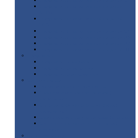
Профнастил
с нестандартной шириной С21
Профнастил
с нестандартной шириной
МП35
Профнастил
с нестандартной шириной
НС35
Профнастил
с нестандартной шириной С44
Профнастил
с нестандартной шириной Н60
Профнастил
с нестандартной шириной Н75
Профнастил
с нестандартной шириной Н114
Профнастил
Профнастил
для крыши
Профнастил
окрашенный
Профнастил
оцинкованный
Сэндвич-панели
Нестандартные
сэндвич панели
С
минераловатным утеплителем (
кровельные )
С
утеплителем из пенополистерола (
кровельные )
С
минераловатным утеплителем ( стеновые )
С
утеплителем из пенополистерола (
стеновые )
Металлочерепица