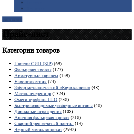
Галерея
Доставка
Контакты
Прайс-лист
Категории
товаров
Панели СИП (SIP)
(69)
Фальцевая кровля
(177)
Арматурные каркасы
(159)
Евроштакетник
(74)
Забор металлический «Еврожалюзи»
(48)
Металлочерепица
(1324)
Омега-профиль ГПО
(238)
Быстровозводимые разборные ангары
(48)
Дорожные ограждения
(108)
Арочная фальцевая кровля
(218)
Сварной решетчатый настил
(13)
Черный металлопрокат
(2932)