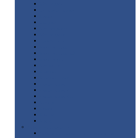
Монтеррей
Супермонтеррей
Макси
Экоррей
Монтекристо
Монтерроса
Трамонтана
Квинта
плюс
Квинта
плюс 3D
Квинта
уно
Монкатта
Классик
Классик
плюс
Ламонтерра
Ламонтерра
X
Ламонтерра
XL
Модерн
Камея
Квадро
Кредо
Доборные
элементы
Доборные
элементы с полимерным