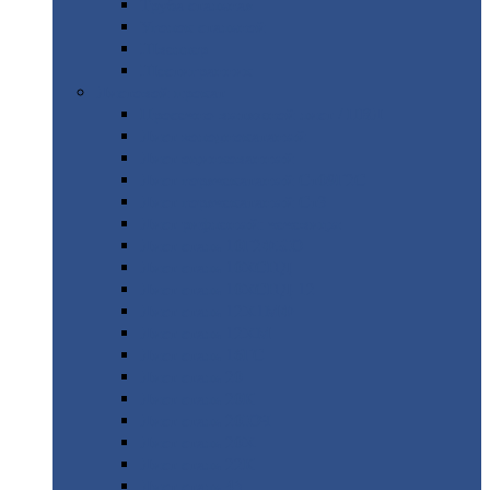
Труба
стальная
Уголок
стальной
Швеллер
Шестигранник
Листовой
прокат
Просечно-вытяжной
лист / ПВЛ
Лист
холоднокатаный
Лист
оцинкованный
Лист
горячекатаный Ст09Г2С
Лист
горячекатаный Ст3
Лист
рифленый: чечевицы
Лист
сталь 10Г2ФБЮ
Лист
сталь 10ХСНД
Лист
сталь 10ХСНД-12
Лист
сталь 12Х1МФ
Лист
сталь 12ХМ
Лист
сталь 16ГС
Лист
сталь 20
Лист
сталь 20К
Лист
сталь 20ЮЧ
Лист
сталь 20Х
Лист
сталь 22К
Лист
сталь 45