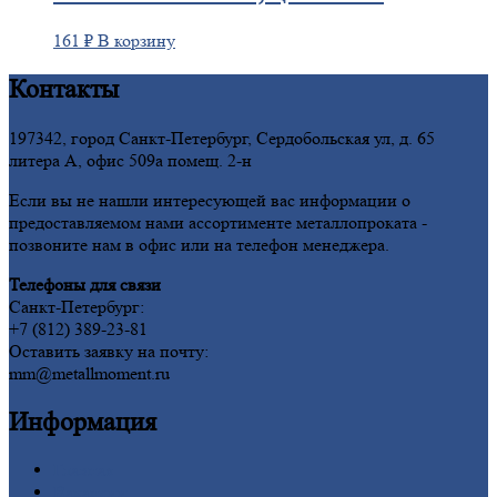
161
₽
В корзину
Контакты
197342, город Санкт-Петербург, Сердобольская ул, д. 65
литера А, офис 509а помещ. 2-н
Если вы не нашли интересующей вас информации о
предоставляемом нами ассортименте металлопроката -
позвоните нам в офис или на телефон менеджера.
Телефоны для связи
Санкт-Петербург:
+7 (812) 389-23-81
Оставить заявку на почту:
mm@metallmoment.ru
Информация
Главная
Вакансии