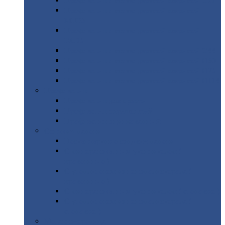
Профнастил
с нестандартной шириной С21
Профнастил
с нестандартной шириной
МП35
Профнастил
с нестандартной шириной
НС35
Профнастил
с нестандартной шириной С44
Профнастил
с нестандартной шириной Н60
Профнастил
с нестандартной шириной Н75
Профнастил
с нестандартной шириной Н114
Профнастил
Профнастил
для крыши
Профнастил
окрашенный
Профнастил
оцинкованный
Сэндвич-панели
Нестандартные
сэндвич панели
С
минераловатным утеплителем (
кровельные )
С
утеплителем из пенополистерола (
кровельные )
С
минераловатным утеплителем ( стеновые )
С
утеплителем из пенополистерола (
стеновые )
Металлочерепица