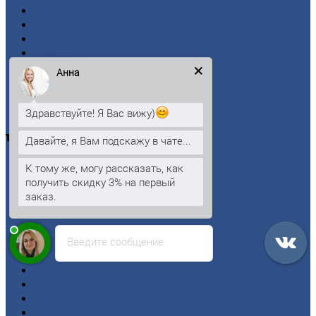
О
Компании
Заводы
Контакты
Прайс-лист
Новости
Анна
Личный
кабинет
Оформление
заказа
Оплата
Здравствуйте! Я Вас вижу)
Черный
металлопрокат
Давайте, я Вам подскажу в чате...
К тому же, могу рассказать, как
Арматура
получить скидку 3% на первый
Двутавровая
балка (двутавр)
заказ.
Квадрат
Круг
стальной
Лист
Введите сообщение
Проволока
Рельсы
Сетка
Труба
Шестигранник
Калькулятор