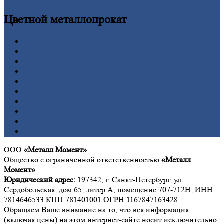
Цветной
металлопрокат
Алюминий
Бронза
Вольфрам
Латунь
Медь
Никель
Олово
Свинец
Титан
Цинк
ООО
«Металл Момент»
Общество с ограниченной ответственностью
«Металл
Момент»
Юридический адрес:
197342, г. Санкт-Петербург, ул.
Сердобольская, дом 65, литер А, помещение 707-712Н, ИНН
7814646533 КПП 781401001 ОГРН 1167847163428
Обращаем Ваше внимание на то, что вся информация
(включая цены) на этом интернет-сайте носит исключительно