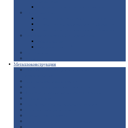
покрытием
Доборные
элементы оцинкованные
Евроштакетник
Штакетник
металлический полукруглый
Штакетник
металлический П-образный
Штакетник
металлический М-образный
Забор
металлический «Еврожалюзи»
Забор
жалюзи — Z
Забор
жалюзи — S
Сантехника
Рельсы
Металлоконструкции
Рамные
конструкции для дорожного
строительства
Быстровозводимые
здания
Металлоконструкции
для мостов
Технологические
металлоконструкции
Козловой
кран
Нестандартные
металлоконструкции
Решетки,
заборы и ограды
Прожекторные
мачты
Изготовление
лестниц из металла
Открытые
крановые эстакады