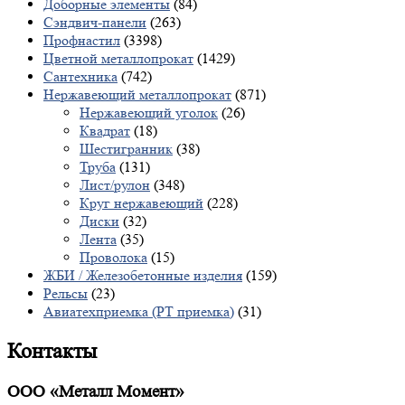
Доборные элементы
(84)
Сэндвич-панели
(263)
Профнастил
(3398)
Цветной металлопрокат
(1429)
Сантехника
(742)
Нержавеющий металлопрокат
(871)
Нержавеющий уголок
(26)
Квадрат
(18)
Шестигранник
(38)
Труба
(131)
Лист/рулон
(348)
Круг нержавеющий
(228)
Диски
(32)
Лента
(35)
Проволока
(15)
ЖБИ / Железобетонные изделия
(159)
Рельсы
(23)
Авиатехприемка (РТ приемка)
(31)
Контакты
ООО «Металл Момент»