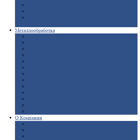
Опоры
ЛЭП
Дымовые
трубы
Закладные
детали для железобетонных
конструкций
Металлообработка
Анодировка
Горячее
цинкование
Лазерная
резка
Правка
плоского металлопроката
Продольно-поперечная
резка рулонов
Порошковая
покраска
Размотка
арматуры
Рубка
металла гильотиной
Резка
газом и плазмой
Сварочно-сборочные
работы
Токарная
обработка
Фрезерование
металла
Шлифовка
металла
О
Компании
Сертификаты
Новости
Вакансии