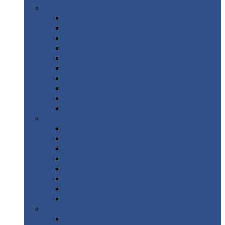
Цветной
металлопрокат
Алюминий
Бронза
Вольфрам
Латунь
Медь
Никель
Олово
Свинец
Титан
Цинк
Нержавеющий
металлопрокат
Лента
Проволока
Квадрат
Круг
нержавеющий
Лист/рулон
Труба
Шестигранник
Диски
ЖБИ
/ Железобетонные изделия
Бордюрный
камень