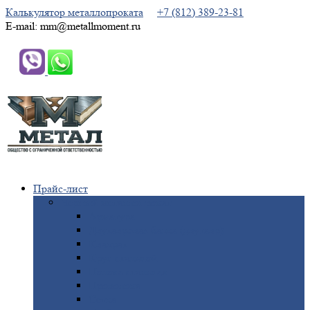
Калькулятор металлопроката
+7 (812) 389-23-81
E-mail: mm@metallmoment.ru
Прайс-лист
Черный
металлопрокат
Арматура
Двутавровая
балка (двутавр)
Квадрат
Круг
стальной
Полоса
стальная
Проволока
Сетка