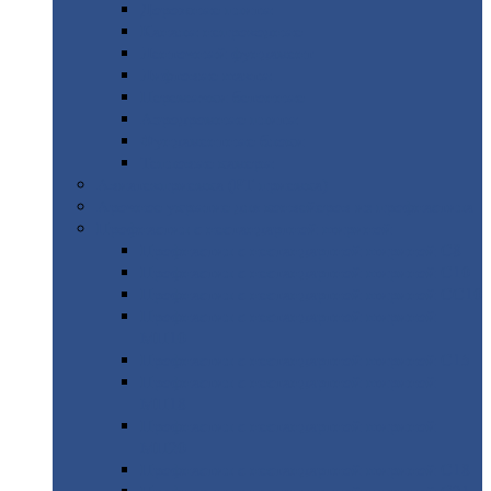
Дорожные
плиты
Каналы
непроходные
Ленточный
фундамент
Лифтовые
шахты
Перемычки
бетонные
Аэродромные
плиты
Фундаментные
блоки
Тепловые
камеры
Авиатехприемка
(РТ приемка)
Арочное
укрытие для конвейеров из профнастила
Профнастил
с нестандартной шириной
Профнастил
с нестандартной шириной С8
Профнастил
с нестандартной шириной С10
Профнастил
с нестандартной шириной СС10
Профнастил
с нестандартной шириной
МП10
Профнастил
с нестандартной шириной С15
Профнастил
с нестандартной шириной
МП18
Профнастил
с нестандартной шириной
МП20
Профнастил
с нестандартной шириной С18