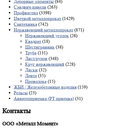
Доборные элементы
(84)
Сэндвич-панели
(263)
Профнастил
(3398)
Цветной металлопрокат
(1429)
Сантехника
(742)
Нержавеющий металлопрокат
(871)
Нержавеющий уголок
(26)
Квадрат
(18)
Шестигранник
(38)
Труба
(131)
Лист/рулон
(348)
Круг нержавеющий
(228)
Диски
(32)
Лента
(35)
Проволока
(15)
ЖБИ / Железобетонные изделия
(159)
Рельсы
(23)
Авиатехприемка (РТ приемка)
(31)
Контакты
ООО «Металл Момент»