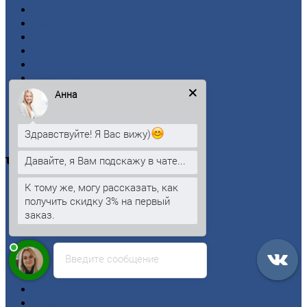
Главная
Вакансии
О
Компании
Заводы
Контакты
Прайс-лист
Новости
Анна
Личный
кабинет
Оформление
заказа
Здравствуйте! Я Вас вижу)
Оплата
Давайте, я Вам подскажу в чате...
Черный
металлопрокат
К тому же, могу рассказать, как
Арматура
получить скидку 3% на первый
Двутавровая
балка (двутавр)
заказ.
Квадрат
Круг
стальной
Лист
Введите сообщение
Проволока
Рельсы
Сетка
Труба