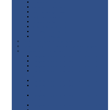
Дорожные
плиты
Каналы
непроходные
Ленточный
фундамент
Лифтовые
шахты
Перемычки
бетонные
Аэродромные
плиты
Фундаментные
блоки
Тепловые
камеры
Авиатехприемка
(РТ приемка)
Арочное
укрытие для конвейеров из профнастила
Профнастил
с нестандартной шириной
Профнастил
с нестандартной шириной С8
Профнастил
с нестандартной шириной С10
Профнастил
с нестандартной шириной СС10
Профнастил
с нестандартной шириной
МП10
Профнастил
с нестандартной шириной С15
Профнастил
с нестандартной шириной
МП18
Профнастил
с нестандартной шириной
МП20
Профнастил
с нестандартной шириной С18