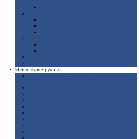
покрытием
Доборные
элементы оцинкованные
Евроштакетник
Штакетник
металлический полукруглый
Штакетник
металлический П-образный
Штакетник
металлический М-образный
Забор
металлический «Еврожалюзи»
Забор
жалюзи — Z
Забор
жалюзи — S
Сантехника
Рельсы
Металлоконструкции
Рамные
конструкции для дорожного
строительства
Быстровозводимые
здания
Металлоконструкции
для мостов
Технологические
металлоконструкции
Козловой
кран
Нестандартные
металлоконструкции
Решетки,
заборы и ограды
Прожекторные
мачты
Изготовление
лестниц из металла
Открытые
крановые эстакады