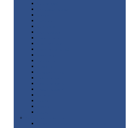
Монтеррей
Супермонтеррей
Макси
Экоррей
Монтекристо
Монтерроса
Трамонтана
Квинта
плюс
Квинта
плюс 3D
Квинта
уно
Монкатта
Классик
Классик
плюс
Ламонтерра
Ламонтерра
X
Ламонтерра
XL
Модерн
Камея
Квадро
Кредо
Доборные
элементы
Доборные
элементы с полимерным