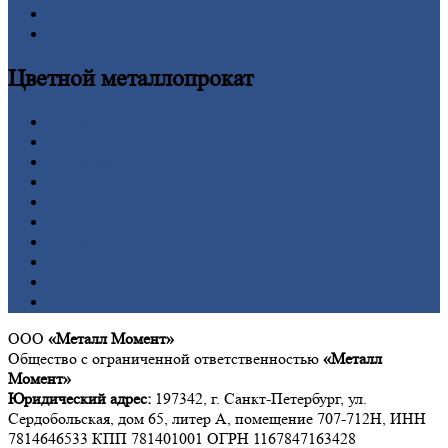
Шестигранник
Калькулятор
Цветной
металлопрокат
Алюминий
Бронза
Вольфрам
Латунь
Медь
Никель
Олово
Свинец
Титан
Цинк
ООО
«Металл Момент»
Общество с ограниченной ответственностью
«Металл
Момент»
Юридический адрес:
197342, г. Санкт-Петербург, ул.
Сердобольская, дом 65, литер А, помещение 707-712Н, ИНН
7814646533 КПП 781401001 ОГРН 1167847163428