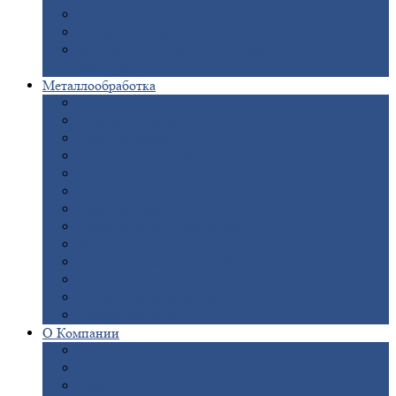
Опоры
ЛЭП
Дымовые
трубы
Закладные
детали для железобетонных
конструкций
Металлообработка
Анодировка
Горячее
цинкование
Лазерная
резка
Правка
плоского металлопроката
Продольно-поперечная
резка рулонов
Порошковая
покраска
Размотка
арматуры
Рубка
металла гильотиной
Резка
газом и плазмой
Сварочно-сборочные
работы
Токарная
обработка
Фрезерование
металла
Шлифовка
металла
О
Компании
Сертификаты
Новости
Вакансии