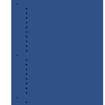
Цветной
металлопрокат
Алюминий
Бронза
Вольфрам
Латунь
Медь
Никель
Олово
Свинец
Титан
Цинк
Нержавеющий
металлопрокат
Лента
Проволока
Квадрат
Круг
нержавеющий
Лист/рулон
Труба
Шестигранник
Диски
ЖБИ
/ Железобетонные изделия
Бордюрный
камень