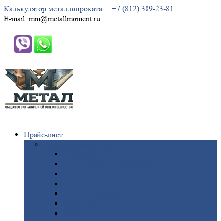
Калькулятор металлопроката
+7 (812) 389-23-81
E-mail: mm@metallmoment.ru
Прайс-лист
Черный
металлопрокат
Арматура
Двутавровая
балка (двутавр)
Квадрат
Круг
стальной
Полоса
стальная
Проволока
Сетка