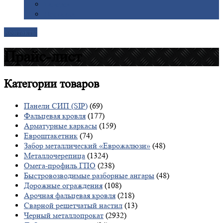
Галерея
Доставка
Контакты
Прайс-лист
Категории
товаров
Панели СИП (SIP)
(69)
Фальцевая кровля
(177)
Арматурные каркасы
(159)
Евроштакетник
(74)
Забор металлический «Еврожалюзи»
(48)
Металлочерепица
(1324)
Омега-профиль ГПО
(238)
Быстровозводимые разборные ангары
(48)
Дорожные ограждения
(108)
Арочная фальцевая кровля
(218)
Сварной решетчатый настил
(13)
Черный металлопрокат
(2932)