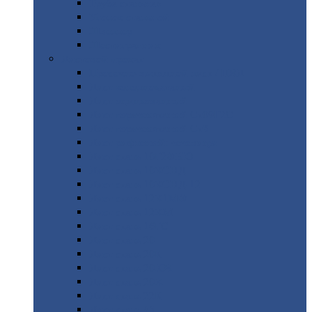
Труба
стальная
Уголок
стальной
Швеллер
Шестигранник
Листовой
прокат
Просечно-вытяжной
лист / ПВЛ
Лист
холоднокатаный
Лист
оцинкованный
Лист
горячекатаный Ст09Г2С
Лист
горячекатаный Ст3
Лист
рифленый: чечевицы
Лист
сталь 10Г2ФБЮ
Лист
сталь 10ХСНД
Лист
сталь 10ХСНД-12
Лист
сталь 12Х1МФ
Лист
сталь 12ХМ
Лист
сталь 16ГС
Лист
сталь 20
Лист
сталь 20К
Лист
сталь 20ЮЧ
Лист
сталь 20Х
Лист
сталь 22К
Лист
сталь 45