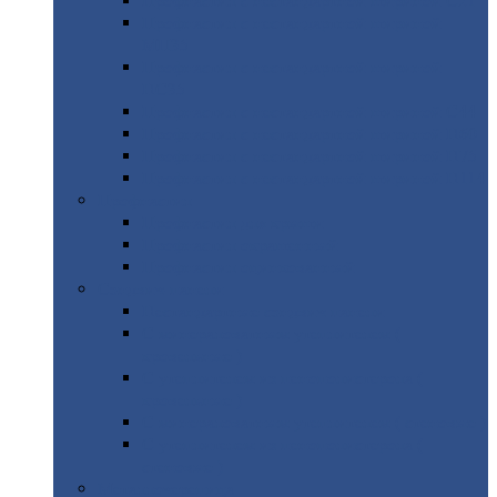
Профнастил
с нестандартной шириной С21
Профнастил
с нестандартной шириной
МП35
Профнастил
с нестандартной шириной
НС35
Профнастил
с нестандартной шириной С44
Профнастил
с нестандартной шириной Н60
Профнастил
с нестандартной шириной Н75
Профнастил
с нестандартной шириной Н114
Профнастил
Профнастил
для крыши
Профнастил
окрашенный
Профнастил
оцинкованный
Сэндвич-панели
Нестандартные
сэндвич панели
С
минераловатным утеплителем (
кровельные )
С
утеплителем из пенополистерола (
кровельные )
С
минераловатным утеплителем ( стеновые )
С
утеплителем из пенополистерола (
стеновые )
Металлочерепица