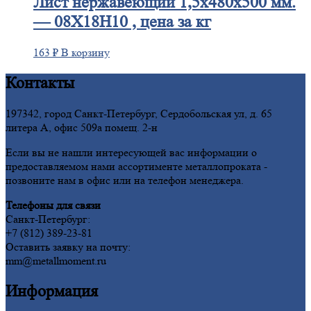
Лист
нержавеющий 1,5x480x500 мм.
— 08Х18Н10 , цена за кг
163
₽
В корзину
Контакты
197342, город Санкт-Петербург, Сердобольская ул, д. 65
литера А, офис 509а помещ. 2-н
Если вы не нашли интересующей вас информации о
предоставляемом нами ассортименте металлопроката -
позвоните нам в офис или на телефон менеджера.
Телефоны для связи
Санкт-Петербург:
+7 (812) 389-23-81
Оставить заявку на почту:
mm@metallmoment.ru
Информация