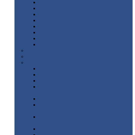
Дорожные
плиты
Каналы
непроходные
Ленточный
фундамент
Лифтовые
шахты
Перемычки
бетонные
Аэродромные
плиты
Фундаментные
блоки
Тепловые
камеры
Авиатехприемка
(РТ приемка)
Арочное
укрытие для конвейеров из профнастила
Профнастил
с нестандартной шириной
Профнастил
с нестандартной шириной С8
Профнастил
с нестандартной шириной С10
Профнастил
с нестандартной шириной СС10
Профнастил
с нестандартной шириной
МП10
Профнастил
с нестандартной шириной С15
Профнастил
с нестандартной шириной
МП18
Профнастил
с нестандартной шириной
МП20
Профнастил
с нестандартной шириной С18