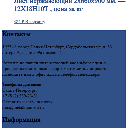
Лист
нержавеющий 2x660x900 мм. —
12Х18Н10Т , цена за кг
384
₽
В корзину
Контакты
197342, город Санкт-Петербург, Сердобольская ул, д. 65
литера А, офис 509а помещ. 2-н
Если вы не нашли интересующей вас информации о
предоставляемом нами ассортименте металлопроката -
позвоните нам в офис или на телефон менеджера.
Телефоны для связи
Санкт-Петербург:
+7 (812) 389-23-81
Оставить заявку на почту:
mm@metallmoment.ru
Информация