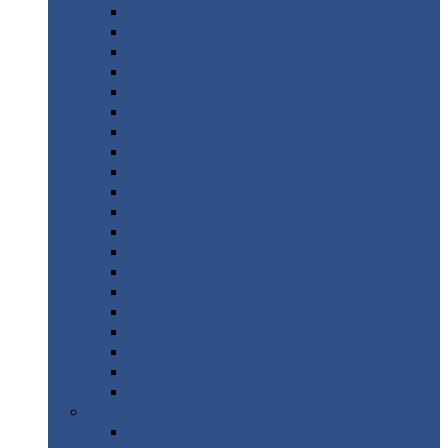
Монтеррей
Супермонтеррей
Макси
Экоррей
Монтекристо
Монтерроса
Трамонтана
Квинта
плюс
Квинта
плюс 3D
Квинта
уно
Монкатта
Классик
Классик
плюс
Ламонтерра
Ламонтерра
X
Ламонтерра
XL
Модерн
Камея
Квадро
Кредо
Доборные
элементы
Доборные
элементы с полимерным