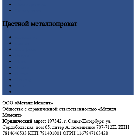
Шестигранник
Калькулятор
Цветной
металлопрокат
Алюминий
Бронза
Вольфрам
Латунь
Медь
Никель
Олово
Свинец
Титан
Цинк
ООО
«Металл Момент»
Общество с ограниченной ответственностью
«Металл
Момент»
Юридический адрес:
197342, г. Санкт-Петербург, ул.
Сердобольская, дом 65, литер А, помещение 707-712Н, ИНН
7814646533 КПП 781401001 ОГРН 1167847163428