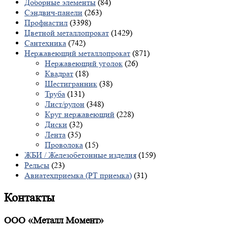
Доборные элементы
(84)
Сэндвич-панели
(263)
Профнастил
(3398)
Цветной металлопрокат
(1429)
Сантехника
(742)
Нержавеющий металлопрокат
(871)
Нержавеющий уголок
(26)
Квадрат
(18)
Шестигранник
(38)
Труба
(131)
Лист/рулон
(348)
Круг нержавеющий
(228)
Диски
(32)
Лента
(35)
Проволока
(15)
ЖБИ / Железобетонные изделия
(159)
Рельсы
(23)
Авиатехприемка (РТ приемка)
(31)
Контакты
ООО «Металл Момент»