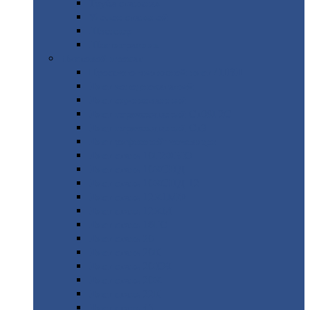
Труба
стальная
Уголок
стальной
Швеллер
Шестигранник
Листовой
прокат
Просечно-вытяжной
лист / ПВЛ
Лист
холоднокатаный
Лист
оцинкованный
Лист
горячекатаный Ст09Г2С
Лист
горячекатаный Ст3
Лист
рифленый: чечевицы
Лист
сталь 10Г2ФБЮ
Лист
сталь 10ХСНД
Лист
сталь 10ХСНД-12
Лист
сталь 12Х1МФ
Лист
сталь 12ХМ
Лист
сталь 16ГС
Лист
сталь 20
Лист
сталь 20К
Лист
сталь 20ЮЧ
Лист
сталь 20Х
Лист
сталь 22К
Лист
сталь 45