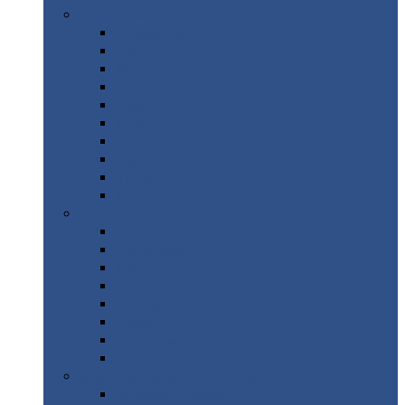
Цветной
металлопрокат
Алюминий
Бронза
Вольфрам
Латунь
Медь
Никель
Олово
Свинец
Титан
Цинк
Нержавеющий
металлопрокат
Лента
Проволока
Квадрат
Круг
нержавеющий
Лист/рулон
Труба
Шестигранник
Диски
ЖБИ
/ Железобетонные изделия
Бордюрный
камень