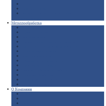
Опоры
ЛЭП
Дымовые
трубы
Закладные
детали для железобетонных
конструкций
Металлообработка
Анодировка
Горячее
цинкование
Лазерная
резка
Правка
плоского металлопроката
Продольно-поперечная
резка рулонов
Порошковая
покраска
Размотка
арматуры
Рубка
металла гильотиной
Резка
газом и плазмой
Сварочно-сборочные
работы
Токарная
обработка
Фрезерование
металла
Шлифовка
металла
О
Компании
Сертификаты
Новости
Вакансии