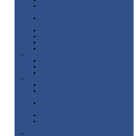
Профнастил
с нестандартной шириной С21
Профнастил
с нестандартной шириной
МП35
Профнастил
с нестандартной шириной
НС35
Профнастил
с нестандартной шириной С44
Профнастил
с нестандартной шириной Н60
Профнастил
с нестандартной шириной Н75
Профнастил
с нестандартной шириной Н114
Профнастил
Профнастил
для крыши
Профнастил
окрашенный
Профнастил
оцинкованный
Сэндвич-панели
Нестандартные
сэндвич панели
С
минераловатным утеплителем (
кровельные )
С
утеплителем из пенополистерола (
кровельные )
С
минераловатным утеплителем ( стеновые )
С
утеплителем из пенополистерола (
стеновые )
Металлочерепица