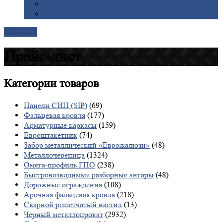
Галерея
Доставка
Контакты
Прайс-лист
Категории
товаров
Панели СИП (SIP)
(69)
Фальцевая кровля
(177)
Арматурные каркасы
(159)
Евроштакетник
(74)
Забор металлический «Еврожалюзи»
(48)
Металлочерепица
(1324)
Омега-профиль ГПО
(238)
Быстровозводимые разборные ангары
(48)
Дорожные ограждения
(108)
Арочная фальцевая кровля
(218)
Сварной решетчатый настил
(13)
Черный металлопрокат
(2932)