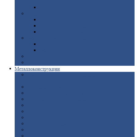
покрытием
Доборные
элементы оцинкованные
Евроштакетник
Штакетник
металлический полукруглый
Штакетник
металлический П-образный
Штакетник
металлический М-образный
Забор
металлический «Еврожалюзи»
Забор
жалюзи — Z
Забор
жалюзи — S
Сантехника
Рельсы
Металлоконструкции
Рамные
конструкции для дорожного
строительства
Быстровозводимые
здания
Металлоконструкции
для мостов
Технологические
металлоконструкции
Козловой
кран
Нестандартные
металлоконструкции
Решетки,
заборы и ограды
Прожекторные
мачты
Изготовление
лестниц из металла
Открытые
крановые эстакады