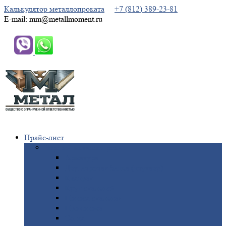
Калькулятор металлопроката
+7 (812) 389-23-81
E-mail: mm@metallmoment.ru
Прайс-лист
Черный
металлопрокат
Арматура
Двутавровая
балка (двутавр)
Квадрат
Круг
стальной
Полоса
стальная
Проволока
Сетка