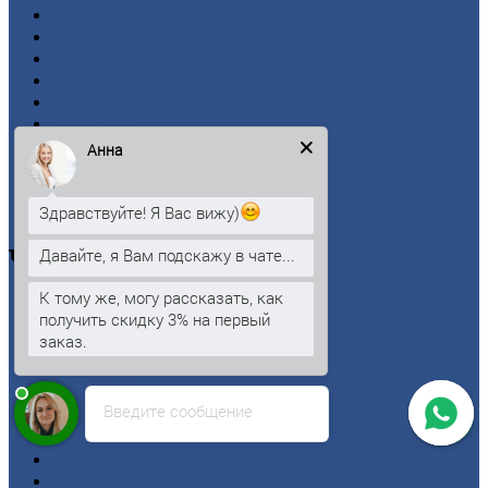
Главная
Вакансии
О
Компании
Заводы
Контакты
Прайс-лист
Новости
Анна
Личный
кабинет
Оформление
заказа
Здравствуйте! Я Вас вижу)
Оплата
Давайте, я Вам подскажу в чате...
Черный
металлопрокат
К тому же, могу рассказать, как
Арматура
получить скидку 3% на первый
Двутавровая
балка (двутавр)
заказ.
Квадрат
Круг
стальной
Лист
Введите сообщение
Проволока
Рельсы
Сетка
Труба