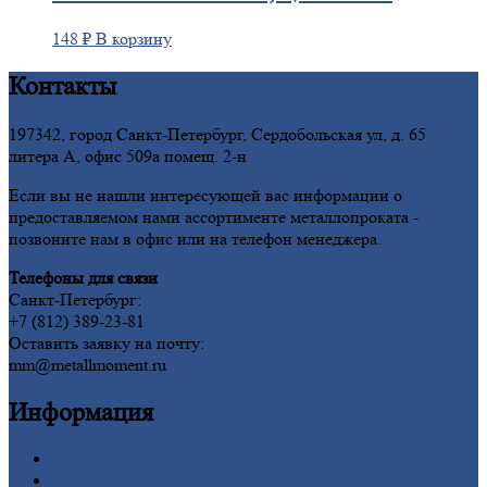
148
₽
В корзину
Контакты
197342, город Санкт-Петербург, Сердобольская ул, д. 65
литера А, офис 509а помещ. 2-н
Если вы не нашли интересующей вас информации о
предоставляемом нами ассортименте металлопроката -
позвоните нам в офис или на телефон менеджера.
Телефоны для связи
Санкт-Петербург:
+7 (812) 389-23-81
Оставить заявку на почту:
mm@metallmoment.ru
Информация
Главная
Вакансии