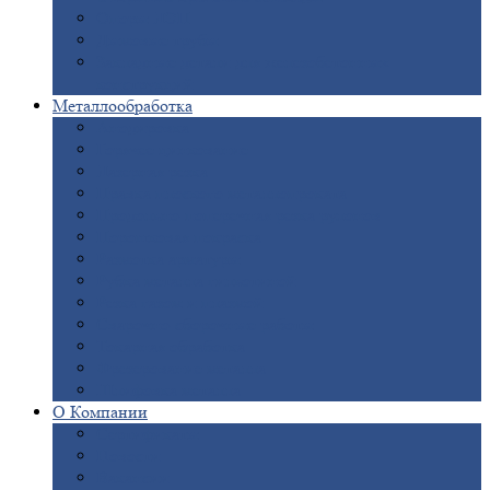
Опоры
ЛЭП
Дымовые
трубы
Закладные
детали для железобетонных
конструкций
Металлообработка
Анодировка
Горячее
цинкование
Лазерная
резка
Правка
плоского металлопроката
Продольно-поперечная
резка рулонов
Порошковая
покраска
Размотка
арматуры
Рубка
металла гильотиной
Резка
газом и плазмой
Сварочно-сборочные
работы
Токарная
обработка
Фрезерование
металла
Шлифовка
металла
О
Компании
Сертификаты
Новости
Вакансии