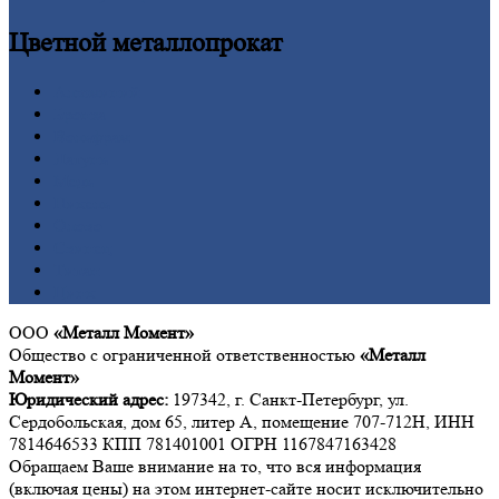
Цветной
металлопрокат
Алюминий
Бронза
Вольфрам
Латунь
Медь
Никель
Олово
Свинец
Титан
Цинк
ООО
«Металл Момент»
Общество с ограниченной ответственностью
«Металл
Момент»
Юридический адрес:
197342, г. Санкт-Петербург, ул.
Сердобольская, дом 65, литер А, помещение 707-712Н, ИНН
7814646533 КПП 781401001 ОГРН 1167847163428
Обращаем Ваше внимание на то, что вся информация
(включая цены) на этом интернет-сайте носит исключительно