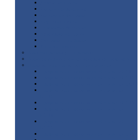
Дорожные
плиты
Каналы
непроходные
Ленточный
фундамент
Лифтовые
шахты
Перемычки
бетонные
Аэродромные
плиты
Фундаментные
блоки
Тепловые
камеры
Авиатехприемка
(РТ приемка)
Арочное
укрытие для конвейеров из профнастила
Профнастил
с нестандартной шириной
Профнастил
с нестандартной шириной С8
Профнастил
с нестандартной шириной С10
Профнастил
с нестандартной шириной СС10
Профнастил
с нестандартной шириной
МП10
Профнастил
с нестандартной шириной С15
Профнастил
с нестандартной шириной
МП18
Профнастил
с нестандартной шириной
МП20
Профнастил
с нестандартной шириной С18