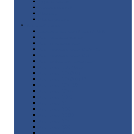
Труба
стальная
Уголок
стальной
Швеллер
Шестигранник
Листовой
прокат
Просечно-вытяжной
лист / ПВЛ
Лист
холоднокатаный
Лист
оцинкованный
Лист
горячекатаный Ст09Г2С
Лист
горячекатаный Ст3
Лист
рифленый: чечевицы
Лист
сталь 10Г2ФБЮ
Лист
сталь 10ХСНД
Лист
сталь 10ХСНД-12
Лист
сталь 12Х1МФ
Лист
сталь 12ХМ
Лист
сталь 16ГС
Лист
сталь 20
Лист
сталь 20К
Лист
сталь 20ЮЧ
Лист
сталь 20Х
Лист
сталь 22К
Лист
сталь 45