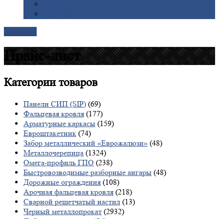
Галерея
Доставка
Контакты
Прайс-лист
Категории
товаров
Панели СИП (SIP)
(69)
Фальцевая кровля
(177)
Арматурные каркасы
(159)
Евроштакетник
(74)
Забор металлический «Еврожалюзи»
(48)
Металлочерепица
(1324)
Омега-профиль ГПО
(238)
Быстровозводимые разборные ангары
(48)
Дорожные ограждения
(108)
Арочная фальцевая кровля
(218)
Сварной решетчатый настил
(13)
Черный металлопрокат
(2932)