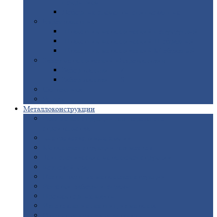
покрытием
Доборные
элементы оцинкованные
Евроштакетник
Штакетник
металлический полукруглый
Штакетник
металлический П-образный
Штакетник
металлический М-образный
Забор
металлический «Еврожалюзи»
Забор
жалюзи — Z
Забор
жалюзи — S
Сантехника
Рельсы
Металлоконструкции
Рамные
конструкции для дорожного
строительства
Быстровозводимые
здания
Металлоконструкции
для мостов
Технологические
металлоконструкции
Козловой
кран
Нестандартные
металлоконструкции
Решетки,
заборы и ограды
Прожекторные
мачты
Изготовление
лестниц из металла
Открытые
крановые эстакады