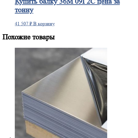
Купить
балку 36М 09Г2С цена за
тонну
41 507
₽
В корзину
Похожие товары