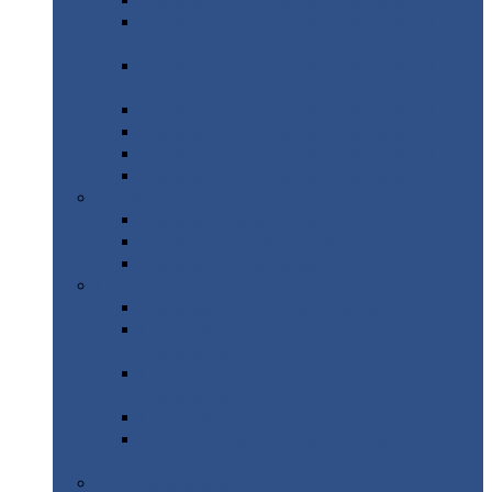
Профнастил
с нестандартной шириной С21
Профнастил
с нестандартной шириной
МП35
Профнастил
с нестандартной шириной
НС35
Профнастил
с нестандартной шириной С44
Профнастил
с нестандартной шириной Н60
Профнастил
с нестандартной шириной Н75
Профнастил
с нестандартной шириной Н114
Профнастил
Профнастил
для крыши
Профнастил
окрашенный
Профнастил
оцинкованный
Сэндвич-панели
Нестандартные
сэндвич панели
С
минераловатным утеплителем (
кровельные )
С
утеплителем из пенополистерола (
кровельные )
С
минераловатным утеплителем ( стеновые )
С
утеплителем из пенополистерола (
стеновые )
Металлочерепица