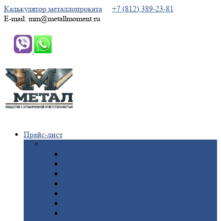
Калькулятор металлопроката
+7 (812) 389-23-81
E-mail: mm@metallmoment.ru
Прайс-лист
Черный
металлопрокат
Арматура
Двутавровая
балка (двутавр)
Квадрат
Круг
стальной
Полоса
стальная
Проволока
Сетка