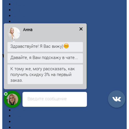
О
Компании
Заводы
Контакты
Прайс-лист
Новости
Анна
Личный
кабинет
Оформление
заказа
Оплата
Здравствуйте! Я Вас вижу)
Черный
металлопрокат
Давайте, я Вам подскажу в чате...
К тому же, могу рассказать, как
Арматура
получить скидку 3% на первый
Двутавровая
балка (двутавр)
заказ.
Квадрат
Круг
стальной
Лист
Введите сообщение
Проволока
Рельсы
Сетка
Труба
Шестигранник
Калькулятор