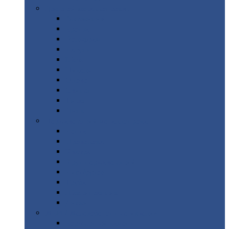
Цветной
металлопрокат
Алюминий
Бронза
Вольфрам
Латунь
Медь
Никель
Олово
Свинец
Титан
Цинк
Нержавеющий
металлопрокат
Лента
Проволока
Квадрат
Круг
нержавеющий
Лист/рулон
Труба
Шестигранник
Диски
ЖБИ
/ Железобетонные изделия
Бордюрный
камень