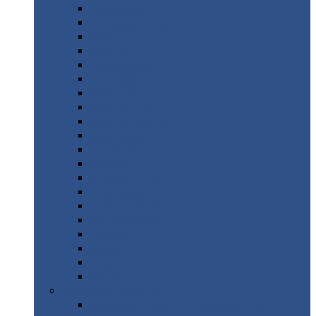
Монтеррей
Супермонтеррей
Макси
Экоррей
Монтекристо
Монтерроса
Трамонтана
Квинта
плюс
Квинта
плюс 3D
Квинта
уно
Монкатта
Классик
Классик
плюс
Ламонтерра
Ламонтерра
X
Ламонтерра
XL
Модерн
Камея
Квадро
Кредо
Доборные
элементы
Доборные
элементы с полимерным