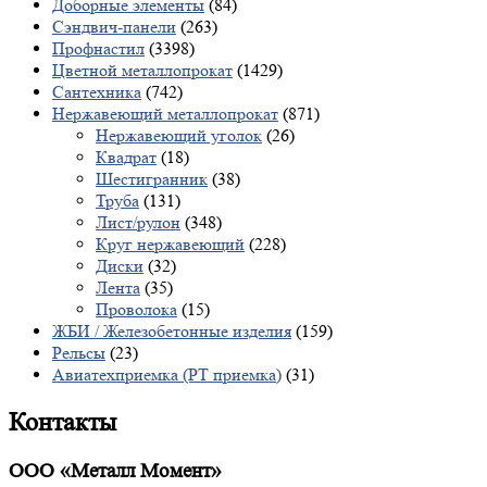
Доборные элементы
(84)
Сэндвич-панели
(263)
Профнастил
(3398)
Цветной металлопрокат
(1429)
Сантехника
(742)
Нержавеющий металлопрокат
(871)
Нержавеющий уголок
(26)
Квадрат
(18)
Шестигранник
(38)
Труба
(131)
Лист/рулон
(348)
Круг нержавеющий
(228)
Диски
(32)
Лента
(35)
Проволока
(15)
ЖБИ / Железобетонные изделия
(159)
Рельсы
(23)
Авиатехприемка (РТ приемка)
(31)
Контакты
ООО «Металл Момент»