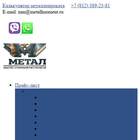
Калькулятор металлопроката
+7 (812) 389-23-81
E-mail: mm@metallmoment.ru
Прайс-лист
Черный
металлопрокат
Арматура
Двутавровая
балка (двутавр)
Квадрат
Круг
стальной
Полоса
стальная
Проволока
Сетка