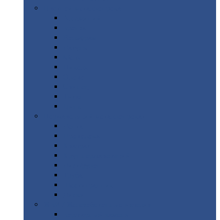
Цветной
металлопрокат
Алюминий
Бронза
Вольфрам
Латунь
Медь
Никель
Олово
Свинец
Титан
Цинк
Нержавеющий
металлопрокат
Лента
Проволока
Квадрат
Круг
нержавеющий
Лист/рулон
Труба
Шестигранник
Диски
ЖБИ
/ Железобетонные изделия
Бордюрный
камень