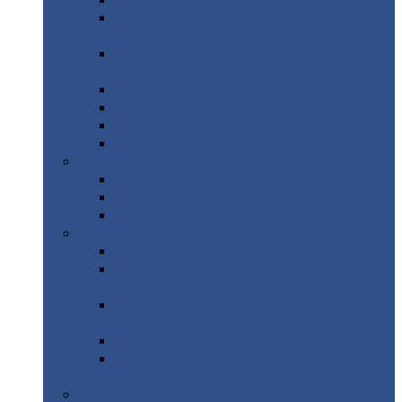
Профнастил
с нестандартной шириной С21
Профнастил
с нестандартной шириной
МП35
Профнастил
с нестандартной шириной
НС35
Профнастил
с нестандартной шириной С44
Профнастил
с нестандартной шириной Н60
Профнастил
с нестандартной шириной Н75
Профнастил
с нестандартной шириной Н114
Профнастил
Профнастил
для крыши
Профнастил
окрашенный
Профнастил
оцинкованный
Сэндвич-панели
Нестандартные
сэндвич панели
С
минераловатным утеплителем (
кровельные )
С
утеплителем из пенополистерола (
кровельные )
С
минераловатным утеплителем ( стеновые )
С
утеплителем из пенополистерола (
стеновые )
Металлочерепица