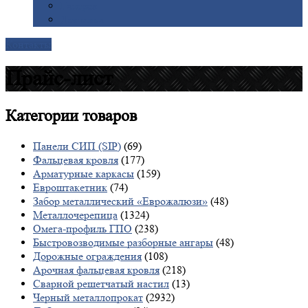
Галерея
Доставка
Контакты
Прайс-лист
Категории
товаров
Панели СИП (SIP)
(69)
Фальцевая кровля
(177)
Арматурные каркасы
(159)
Евроштакетник
(74)
Забор металлический «Еврожалюзи»
(48)
Металлочерепица
(1324)
Омега-профиль ГПО
(238)
Быстровозводимые разборные ангары
(48)
Дорожные ограждения
(108)
Арочная фальцевая кровля
(218)
Сварной решетчатый настил
(13)
Черный металлопрокат
(2932)