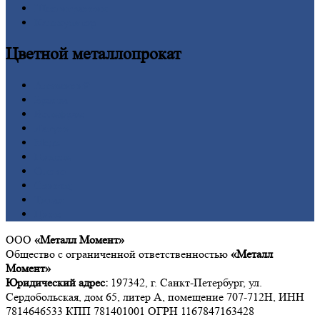
Шестигранник
Калькулятор
Цветной
металлопрокат
Алюминий
Бронза
Вольфрам
Латунь
Медь
Никель
Олово
Свинец
Титан
Цинк
ООО
«Металл Момент»
Общество с ограниченной ответственностью
«Металл
Момент»
Юридический адрес:
197342, г. Санкт-Петербург, ул.
Сердобольская, дом 65, литер А, помещение 707-712Н, ИНН
7814646533 КПП 781401001 ОГРН 1167847163428