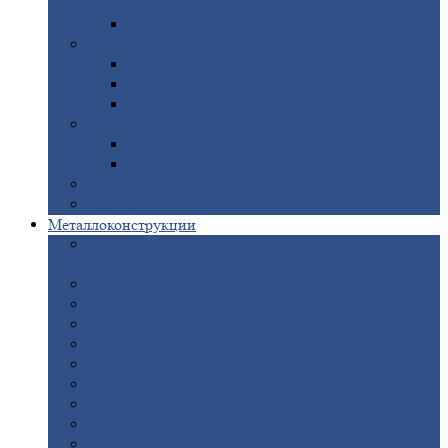
покрытием
Доборные
элементы оцинкованные
Евроштакетник
Штакетник
металлический полукруглый
Штакетник
металлический П-образный
Штакетник
металлический М-образный
Забор
металлический «Еврожалюзи»
Забор
жалюзи — Z
Забор
жалюзи — S
Сантехника
Рельсы
Металлоконструкции
Рамные
конструкции для дорожного
строительства
Быстровозводимые
здания
Металлоконструкции
для мостов
Технологические
металлоконструкции
Козловой
кран
Нестандартные
металлоконструкции
Решетки,
заборы и ограды
Прожекторные
мачты
Изготовление
лестниц из металла
Открытые
крановые эстакады