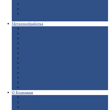
Опоры
ЛЭП
Дымовые
трубы
Закладные
детали для железобетонных
конструкций
Металлообработка
Анодировка
Горячее
цинкование
Лазерная
резка
Правка
плоского металлопроката
Продольно-поперечная
резка рулонов
Порошковая
покраска
Размотка
арматуры
Рубка
металла гильотиной
Резка
газом и плазмой
Сварочно-сборочные
работы
Токарная
обработка
Фрезерование
металла
Шлифовка
металла
О
Компании
Сертификаты
Новости
Вакансии