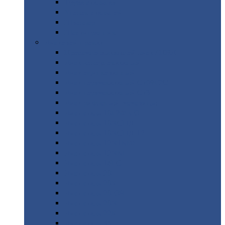
Труба
стальная
Уголок
стальной
Швеллер
Шестигранник
Листовой
прокат
Просечно-вытяжной
лист / ПВЛ
Лист
холоднокатаный
Лист
оцинкованный
Лист
горячекатаный Ст09Г2С
Лист
горячекатаный Ст3
Лист
рифленый: чечевицы
Лист
сталь 10Г2ФБЮ
Лист
сталь 10ХСНД
Лист
сталь 10ХСНД-12
Лист
сталь 12Х1МФ
Лист
сталь 12ХМ
Лист
сталь 16ГС
Лист
сталь 20
Лист
сталь 20К
Лист
сталь 20ЮЧ
Лист
сталь 20Х
Лист
сталь 22К
Лист
сталь 45