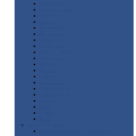
Монтеррей
Супермонтеррей
Макси
Экоррей
Монтекристо
Монтерроса
Трамонтана
Квинта
плюс
Квинта
плюс 3D
Квинта
уно
Монкатта
Классик
Классик
плюс
Ламонтерра
Ламонтерра
X
Ламонтерра
XL
Модерн
Камея
Квадро
Кредо
Доборные
элементы
Доборные
элементы с полимерным