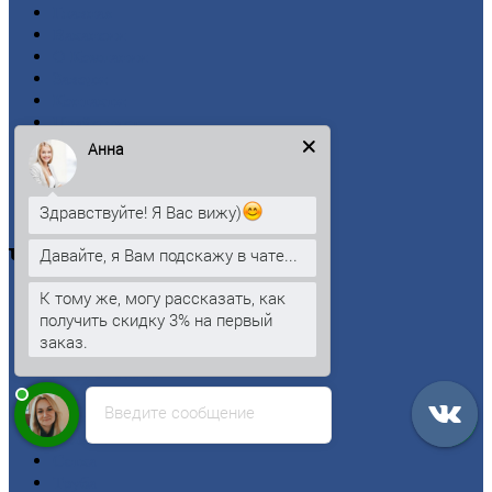
Главная
Вакансии
О
Компании
Заводы
Контакты
Прайс-лист
Новости
Анна
Личный
кабинет
Оформление
заказа
Оплата
Здравствуйте! Я Вас вижу)
Давайте, я Вам подскажу в чате...
Черный
металлопрокат
К тому же, могу рассказать, как
Арматура
получить скидку 3% на первый
Двутавровая
балка (двутавр)
заказ.
Квадрат
Круг
стальной
Лист
Введите сообщение
Проволока
Рельсы
Сетка
Труба