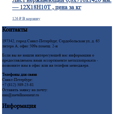
Лист
нержавеющий 0,8x710x1420 мм.
— 12Х18Н10Т , цена за кг
126
₽
В корзину
Контакты
197342, город Санкт-Петербург, Сердобольская ул, д. 65
литера А, офис 509а помещ. 2-н
Если вы не нашли интересующей вас информации о
предоставляемом нами ассортименте металлопроката -
позвоните нам в офис или на телефон менеджера.
Телефоны для связи
Санкт-Петербург:
+7 (812) 389-23-81
Оставить заявку на почту:
mm@metallmoment.ru
Информация