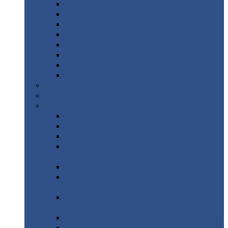
Дорожные
плиты
Каналы
непроходные
Ленточный
фундамент
Лифтовые
шахты
Перемычки
бетонные
Аэродромные
плиты
Фундаментные
блоки
Тепловые
камеры
Авиатехприемка
(РТ приемка)
Арочное
укрытие для конвейеров из профнастила
Профнастил
с нестандартной шириной
Профнастил
с нестандартной шириной С8
Профнастил
с нестандартной шириной С10
Профнастил
с нестандартной шириной СС10
Профнастил
с нестандартной шириной
МП10
Профнастил
с нестандартной шириной С15
Профнастил
с нестандартной шириной
МП18
Профнастил
с нестандартной шириной
МП20
Профнастил
с нестандартной шириной С18