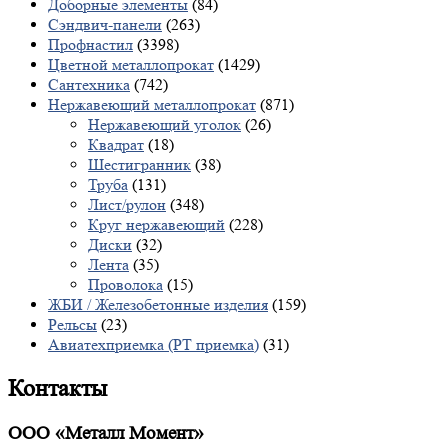
Доборные элементы
(84)
Сэндвич-панели
(263)
Профнастил
(3398)
Цветной металлопрокат
(1429)
Сантехника
(742)
Нержавеющий металлопрокат
(871)
Нержавеющий уголок
(26)
Квадрат
(18)
Шестигранник
(38)
Труба
(131)
Лист/рулон
(348)
Круг нержавеющий
(228)
Диски
(32)
Лента
(35)
Проволока
(15)
ЖБИ / Железобетонные изделия
(159)
Рельсы
(23)
Авиатехприемка (РТ приемка)
(31)
Контакты
ООО «Металл Момент»