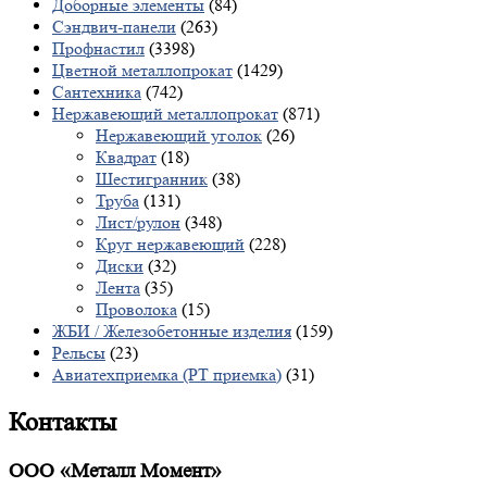
Доборные элементы
(84)
Сэндвич-панели
(263)
Профнастил
(3398)
Цветной металлопрокат
(1429)
Сантехника
(742)
Нержавеющий металлопрокат
(871)
Нержавеющий уголок
(26)
Квадрат
(18)
Шестигранник
(38)
Труба
(131)
Лист/рулон
(348)
Круг нержавеющий
(228)
Диски
(32)
Лента
(35)
Проволока
(15)
ЖБИ / Железобетонные изделия
(159)
Рельсы
(23)
Авиатехприемка (РТ приемка)
(31)
Контакты
ООО «Металл Момент»