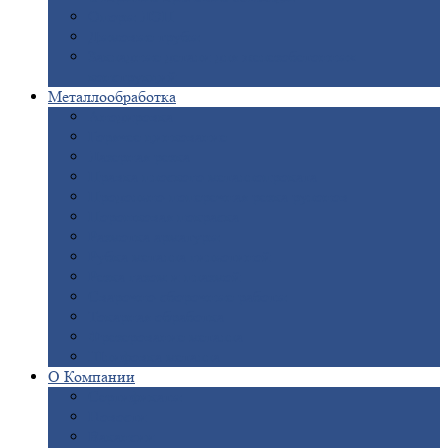
Опоры
ЛЭП
Дымовые
трубы
Закладные
детали для железобетонных
конструкций
Металлообработка
Анодировка
Горячее
цинкование
Лазерная
резка
Правка
плоского металлопроката
Продольно-поперечная
резка рулонов
Порошковая
покраска
Размотка
арматуры
Рубка
металла гильотиной
Резка
газом и плазмой
Сварочно-сборочные
работы
Токарная
обработка
Фрезерование
металла
Шлифовка
металла
О
Компании
Сертификаты
Новости
Вакансии