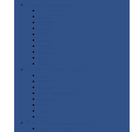
Цветной
металлопрокат
Алюминий
Бронза
Вольфрам
Латунь
Медь
Никель
Олово
Свинец
Титан
Цинк
Нержавеющий
металлопрокат
Лента
Проволока
Квадрат
Круг
нержавеющий
Лист/рулон
Труба
Шестигранник
Диски
ЖБИ
/ Железобетонные изделия
Бордюрный
камень