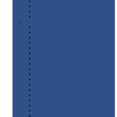
Труба
стальная
Уголок
стальной
Швеллер
Шестигранник
Листовой
прокат
Просечно-вытяжной
лист / ПВЛ
Лист
холоднокатаный
Лист
оцинкованный
Лист
горячекатаный Ст09Г2С
Лист
горячекатаный Ст3
Лист
рифленый: чечевицы
Лист
сталь 10Г2ФБЮ
Лист
сталь 10ХСНД
Лист
сталь 10ХСНД-12
Лист
сталь 12Х1МФ
Лист
сталь 12ХМ
Лист
сталь 16ГС
Лист
сталь 20
Лист
сталь 20К
Лист
сталь 20ЮЧ
Лист
сталь 20Х
Лист
сталь 22К
Лист
сталь 45