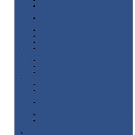
Профнастил
с нестандартной шириной С21
Профнастил
с нестандартной шириной
МП35
Профнастил
с нестандартной шириной
НС35
Профнастил
с нестандартной шириной С44
Профнастил
с нестандартной шириной Н60
Профнастил
с нестандартной шириной Н75
Профнастил
с нестандартной шириной Н114
Профнастил
Профнастил
для крыши
Профнастил
окрашенный
Профнастил
оцинкованный
Сэндвич-панели
Нестандартные
сэндвич панели
С
минераловатным утеплителем (
кровельные )
С
утеплителем из пенополистерола (
кровельные )
С
минераловатным утеплителем ( стеновые )
С
утеплителем из пенополистерола (
стеновые )
Металлочерепица