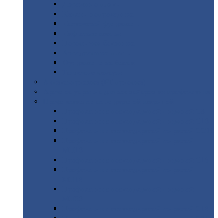
Дорожные
плиты
Каналы
непроходные
Ленточный
фундамент
Лифтовые
шахты
Перемычки
бетонные
Аэродромные
плиты
Фундаментные
блоки
Тепловые
камеры
Авиатехприемка
(РТ приемка)
Арочное
укрытие для конвейеров из профнастила
Профнастил
с нестандартной шириной
Профнастил
с нестандартной шириной С8
Профнастил
с нестандартной шириной С10
Профнастил
с нестандартной шириной СС10
Профнастил
с нестандартной шириной
МП10
Профнастил
с нестандартной шириной С15
Профнастил
с нестандартной шириной
МП18
Профнастил
с нестандартной шириной
МП20
Профнастил
с нестандартной шириной С18