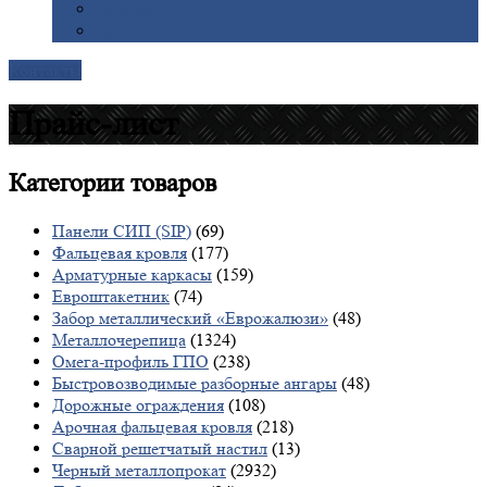
Галерея
Доставка
Контакты
Прайс-лист
Категории
товаров
Панели СИП (SIP)
(69)
Фальцевая кровля
(177)
Арматурные каркасы
(159)
Евроштакетник
(74)
Забор металлический «Еврожалюзи»
(48)
Металлочерепица
(1324)
Омега-профиль ГПО
(238)
Быстровозводимые разборные ангары
(48)
Дорожные ограждения
(108)
Арочная фальцевая кровля
(218)
Сварной решетчатый настил
(13)
Черный металлопрокат
(2932)