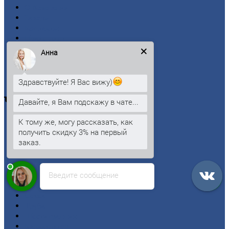
О
Компании
Заводы
Контакты
Прайс-лист
Новости
Анна
Личный
кабинет
Оформление
заказа
Оплата
Здравствуйте! Я Вас вижу)
Черный
металлопрокат
Давайте, я Вам подскажу в чате...
К тому же, могу рассказать, как
Арматура
получить скидку 3% на первый
Двутавровая
балка (двутавр)
заказ.
Квадрат
Круг
стальной
Лист
Введите сообщение
Проволока
Рельсы
Сетка
Труба
Шестигранник
Калькулятор