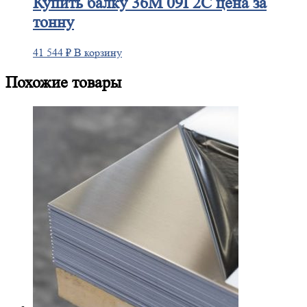
Купить
балку 36М 09Г2С цена за
тонну
41 544
₽
В корзину
Похожие товары