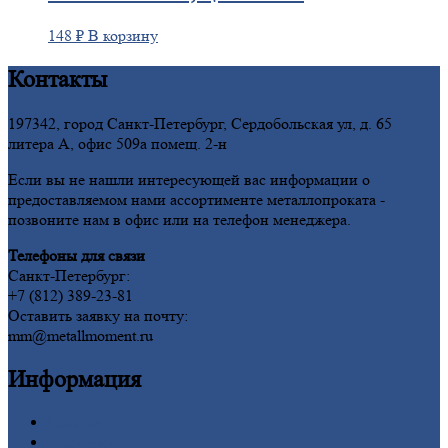
148
₽
В корзину
Контакты
197342, город Санкт-Петербург, Сердобольская ул, д. 65
литера А, офис 509а помещ. 2-н
Если вы не нашли интересующей вас информации о
предоставляемом нами ассортименте металлопроката -
позвоните нам в офис или на телефон менеджера.
Телефоны для связи
Санкт-Петербург:
+7 (812) 389-23-81
Оставить заявку на почту:
mm@metallmoment.ru
Информация
Главная
Вакансии