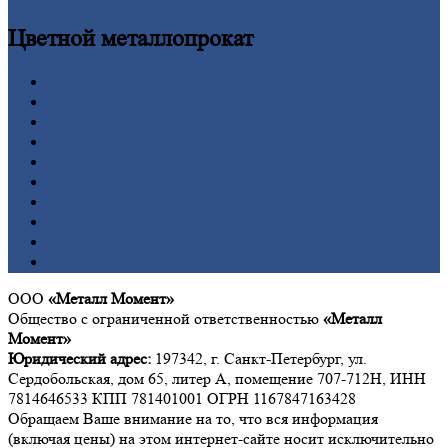
Цветной
металлопрокат
Алюминий
Бронза
Вольфрам
Латунь
Медь
Никель
Олово
Свинец
Титан
Цинк
ООО
«Металл Момент»
Общество с ограниченной ответственностью
«Металл
Момент»
Юридический адрес:
197342, г. Санкт-Петербург, ул.
Сердобольская, дом 65, литер А, помещение 707-712Н, ИНН
7814646533 КПП 781401001 ОГРН 1167847163428
Обращаем Ваше внимание на то, что вся информация
(включая цены) на этом интернет-сайте носит исключительно