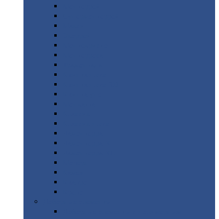
Монтеррей
Супермонтеррей
Макси
Экоррей
Монтекристо
Монтерроса
Трамонтана
Квинта
плюс
Квинта
плюс 3D
Квинта
уно
Монкатта
Классик
Классик
плюс
Ламонтерра
Ламонтерра
X
Ламонтерра
XL
Модерн
Камея
Квадро
Кредо
Доборные
элементы
Доборные
элементы с полимерным