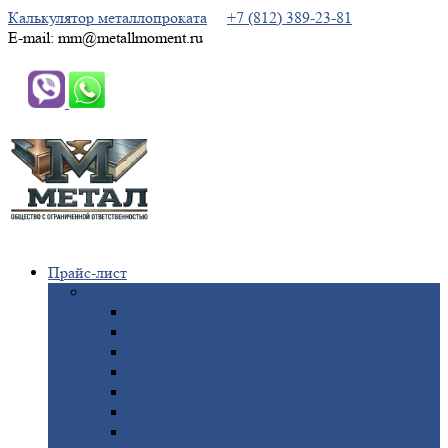
Калькулятор металлопроката
+7 (812) 389-23-81
E-mail: mm@metallmoment.ru
Прайс-лист
Черный
металлопрокат
Арматура
Двутавровая
балка (двутавр)
Квадрат
Круг
стальной
Полоса
стальная
Проволока
Сетка