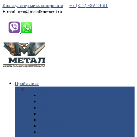
Калькулятор металлопроката
+7 (812) 389-23-81
E-mail: mm@metallmoment.ru
Прайс-лист
Черный
металлопрокат
Арматура
Двутавровая
балка (двутавр)
Квадрат
Круг
стальной
Полоса
стальная
Проволока
Сетка