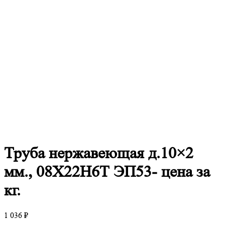
Труба
нержавеющая д.10×2
мм., 08Х22Н6Т ЭП53- цена за
кг.
1 036
₽