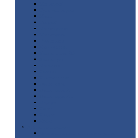
Монтеррей
Супермонтеррей
Макси
Экоррей
Монтекристо
Монтерроса
Трамонтана
Квинта
плюс
Квинта
плюс 3D
Квинта
уно
Монкатта
Классик
Классик
плюс
Ламонтерра
Ламонтерра
X
Ламонтерра
XL
Модерн
Камея
Квадро
Кредо
Доборные
элементы
Доборные
элементы с полимерным