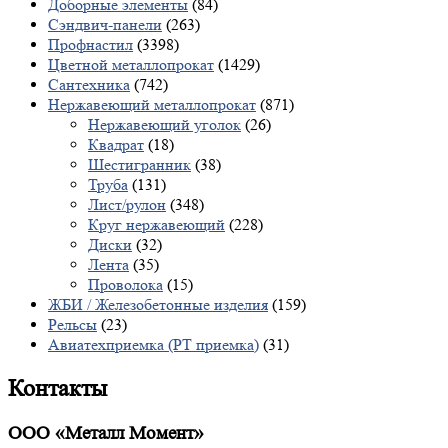
Доборные элементы
(84)
Сэндвич-панели
(263)
Профнастил
(3398)
Цветной металлопрокат
(1429)
Сантехника
(742)
Нержавеющий металлопрокат
(871)
Нержавеющий уголок
(26)
Квадрат
(18)
Шестигранник
(38)
Труба
(131)
Лист/рулон
(348)
Круг нержавеющий
(228)
Диски
(32)
Лента
(35)
Проволока
(15)
ЖБИ / Железобетонные изделия
(159)
Рельсы
(23)
Авиатехприемка (РТ приемка)
(31)
Контакты
ООО «Металл Момент»