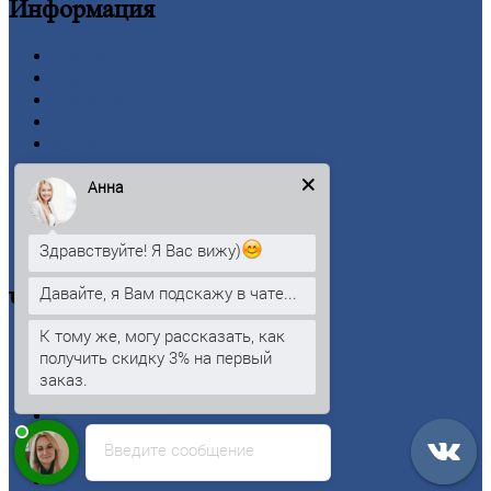
Информация
Главная
Вакансии
О
Компании
Заводы
Контакты
Прайс-лист
Анна
Новости
Личный
кабинет
Оформление
заказа
Здравствуйте! Я Вас вижу)
Оплата
Давайте, я Вам подскажу в чате...
Черный
металлопрокат
К тому же, могу рассказать, как
Арматура
получить скидку 3% на первый
Двутавровая
балка (двутавр)
заказ.
Квадрат
Круг
стальной
Лист
Введите сообщение
Проволока
Рельсы