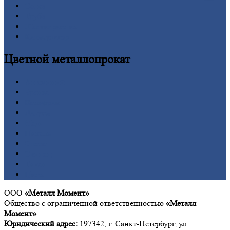
Сетка
Труба
Шестигранник
Калькулятор
Цветной
металлопрокат
Алюминий
Бронза
Вольфрам
Латунь
Медь
Никель
Олово
Свинец
Титан
Цинк
ООО
«Металл Момент»
Общество с ограниченной ответственностью
«Металл
Момент»
Юридический адрес:
197342, г. Санкт-Петербург, ул.