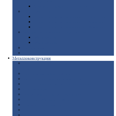
покрытием
Доборные
элементы оцинкованные
Евроштакетник
Штакетник
металлический полукруглый
Штакетник
металлический П-образный
Штакетник
металлический М-образный
Забор
металлический «Еврожалюзи»
Забор
жалюзи — Z
Забор
жалюзи — S
Сантехника
Рельсы
Металлоконструкции
Рамные
конструкции для дорожного
строительства
Быстровозводимые
здания
Металлоконструкции
для мостов
Технологические
металлоконструкции
Козловой
кран
Нестандартные
металлоконструкции
Решетки,
заборы и ограды
Прожекторные
мачты
Изготовление
лестниц из металла
Открытые
крановые эстакады