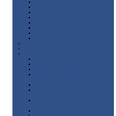
Дорожные
плиты
Каналы
непроходные
Ленточный
фундамент
Лифтовые
шахты
Перемычки
бетонные
Аэродромные
плиты
Фундаментные
блоки
Тепловые
камеры
Авиатехприемка
(РТ приемка)
Арочное
укрытие для конвейеров из профнастила
Профнастил
с нестандартной шириной
Профнастил
с нестандартной шириной С8
Профнастил
с нестандартной шириной С10
Профнастил
с нестандартной шириной СС10
Профнастил
с нестандартной шириной
МП10
Профнастил
с нестандартной шириной С15
Профнастил
с нестандартной шириной
МП18
Профнастил
с нестандартной шириной
МП20
Профнастил
с нестандартной шириной С18