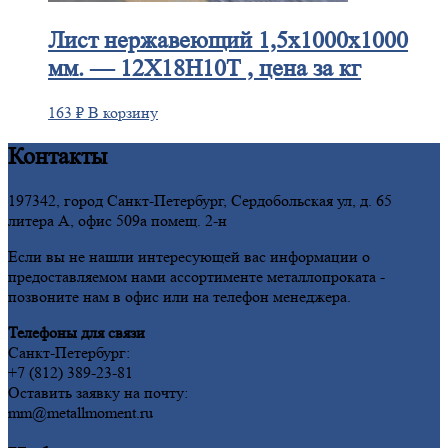
Лист
нержавеющий 1,5x1000x1000
мм. — 12Х18Н10Т , цена за кг
163
₽
В корзину
Контакты
197342, город Санкт-Петербург, Сердобольская ул, д. 65
литера А, офис 509а помещ. 2-н
Если вы не нашли интересующей вас информации о
предоставляемом нами ассортименте металлопроката -
позвоните нам в офис или на телефон менеджера.
Телефоны для связи
Санкт-Петербург:
+7 (812) 389-23-81
Оставить заявку на почту:
mm@metallmoment.ru