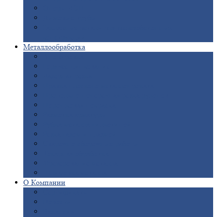
Опоры
ЛЭП
Дымовые
трубы
Закладные
детали для железобетонных
конструкций
Металлообработка
Анодировка
Горячее
цинкование
Лазерная
резка
Правка
плоского металлопроката
Продольно-поперечная
резка рулонов
Порошковая
покраска
Размотка
арматуры
Рубка
металла гильотиной
Резка
газом и плазмой
Сварочно-сборочные
работы
Токарная
обработка
Фрезерование
металла
Шлифовка
металла
О
Компании
Сертификаты
Новости
Вакансии