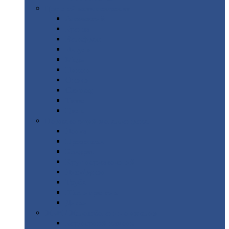
Цветной
металлопрокат
Алюминий
Бронза
Вольфрам
Латунь
Медь
Никель
Олово
Свинец
Титан
Цинк
Нержавеющий
металлопрокат
Лента
Проволока
Квадрат
Круг
нержавеющий
Лист/рулон
Труба
Шестигранник
Диски
ЖБИ
/ Железобетонные изделия
Бордюрный
камень