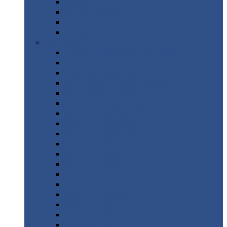
Труба
стальная
Уголок
стальной
Швеллер
Шестигранник
Листовой
прокат
Просечно-вытяжной
лист / ПВЛ
Лист
холоднокатаный
Лист
оцинкованный
Лист
горячекатаный Ст09Г2С
Лист
горячекатаный Ст3
Лист
рифленый: чечевицы
Лист
сталь 10Г2ФБЮ
Лист
сталь 10ХСНД
Лист
сталь 10ХСНД-12
Лист
сталь 12Х1МФ
Лист
сталь 12ХМ
Лист
сталь 16ГС
Лист
сталь 20
Лист
сталь 20К
Лист
сталь 20ЮЧ
Лист
сталь 20Х
Лист
сталь 22К
Лист
сталь 45