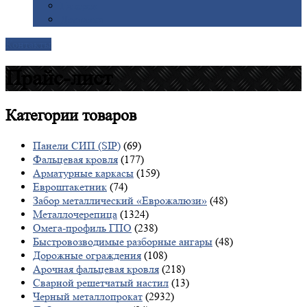
Галерея
Доставка
Контакты
Прайс-лист
Категории
товаров
Панели СИП (SIP)
(69)
Фальцевая кровля
(177)
Арматурные каркасы
(159)
Евроштакетник
(74)
Забор металлический «Еврожалюзи»
(48)
Металлочерепица
(1324)
Омега-профиль ГПО
(238)
Быстровозводимые разборные ангары
(48)
Дорожные ограждения
(108)
Арочная фальцевая кровля
(218)
Сварной решетчатый настил
(13)
Черный металлопрокат
(2932)