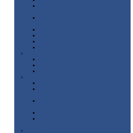
Профнастил
с нестандартной шириной С21
Профнастил
с нестандартной шириной
МП35
Профнастил
с нестандартной шириной
НС35
Профнастил
с нестандартной шириной С44
Профнастил
с нестандартной шириной Н60
Профнастил
с нестандартной шириной Н75
Профнастил
с нестандартной шириной Н114
Профнастил
Профнастил
для крыши
Профнастил
окрашенный
Профнастил
оцинкованный
Сэндвич-панели
Нестандартные
сэндвич панели
С
минераловатным утеплителем (
кровельные )
С
утеплителем из пенополистерола (
кровельные )
С
минераловатным утеплителем ( стеновые )
С
утеплителем из пенополистерола (
стеновые )
Металлочерепица