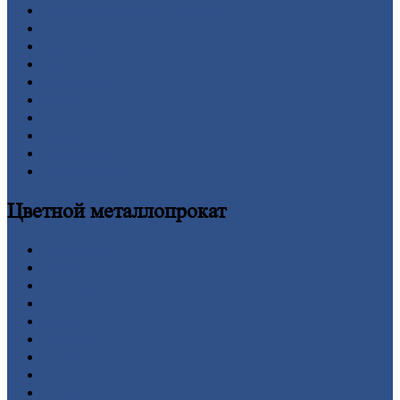
Двутавровая
балка (двутавр)
Квадрат
Круг
стальной
Лист
Проволока
Рельсы
Сетка
Труба
Шестигранник
Калькулятор
Цветной
металлопрокат
Алюминий
Бронза
Вольфрам
Латунь
Медь
Никель
Олово
Свинец
Титан