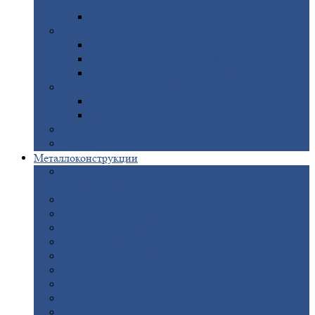
покрытием
Доборные
элементы оцинкованные
Евроштакетник
Штакетник
металлический полукруглый
Штакетник
металлический П-образный
Штакетник
металлический М-образный
Забор
металлический «Еврожалюзи»
Забор
жалюзи — Z
Забор
жалюзи — S
Сантехника
Рельсы
Металлоконструкции
Рамные
конструкции для дорожного
строительства
Быстровозводимые
здания
Металлоконструкции
для мостов
Технологические
металлоконструкции
Козловой
кран
Нестандартные
металлоконструкции
Решетки,
заборы и ограды
Прожекторные
мачты
Изготовление
лестниц из металла
Открытые
крановые эстакады