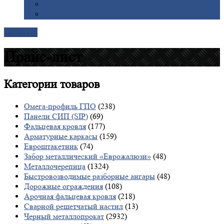
Галерея
Доставка
Контакты
Прайс-лист
Категории
товаров
Омега-профиль ГПО
(238)
Панели СИП (SIP)
(69)
Фальцевая кровля
(177)
Арматурные каркасы
(159)
Евроштакетник
(74)
Забор металлический «Еврожалюзи»
(48)
Металлочерепица
(1324)
Быстровозводимые разборные ангары
(48)
Дорожные ограждения
(108)
Арочная фальцевая кровля
(218)
Сварной решетчатый настил
(13)
Черный металлопрокат
(2932)