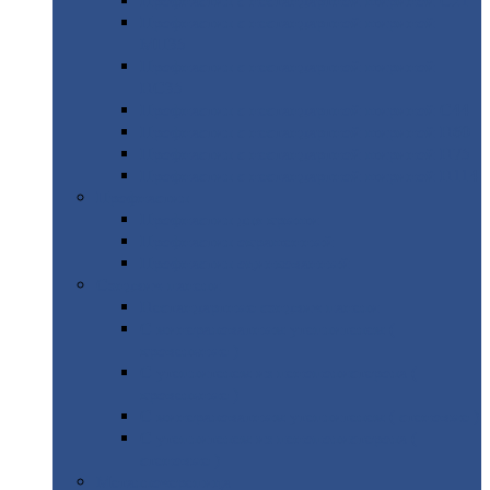
Профнастил
с нестандартной шириной С21
Профнастил
с нестандартной шириной
МП35
Профнастил
с нестандартной шириной
НС35
Профнастил
с нестандартной шириной С44
Профнастил
с нестандартной шириной Н60
Профнастил
с нестандартной шириной Н75
Профнастил
с нестандартной шириной Н114
Профнастил
Профнастил
для крыши
Профнастил
окрашенный
Профнастил
оцинкованный
Сэндвич-панели
Нестандартные
сэндвич панели
С
минераловатным утеплителем (
кровельные )
С
утеплителем из пенополистерола (
кровельные )
С
минераловатным утеплителем ( стеновые )
С
утеплителем из пенополистерола (
стеновые )
Металлочерепица