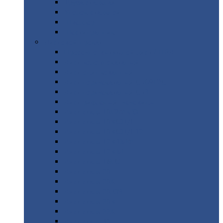
Труба
стальная
Уголок
стальной
Швеллер
Шестигранник
Листовой
прокат
Просечно-вытяжной
лист / ПВЛ
Лист
холоднокатаный
Лист
оцинкованный
Лист
горячекатаный Ст09Г2С
Лист
горячекатаный Ст3
Лист
рифленый: чечевицы
Лист
сталь 10Г2ФБЮ
Лист
сталь 10ХСНД
Лист
сталь 10ХСНД-12
Лист
сталь 12Х1МФ
Лист
сталь 12ХМ
Лист
сталь 16ГС
Лист
сталь 20
Лист
сталь 20К
Лист
сталь 20ЮЧ
Лист
сталь 20Х
Лист
сталь 22К
Лист
сталь 45