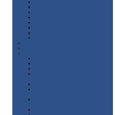
Дорожные
плиты
Каналы
непроходные
Ленточный
фундамент
Лифтовые
шахты
Перемычки
бетонные
Аэродромные
плиты
Фундаментные
блоки
Тепловые
камеры
Авиатехприемка
(РТ приемка)
Арочное
укрытие для конвейеров из профнастила
Профнастил
с нестандартной шириной
Профнастил
с нестандартной шириной С8
Профнастил
с нестандартной шириной С10
Профнастил
с нестандартной шириной СС10
Профнастил
с нестандартной шириной
МП10
Профнастил
с нестандартной шириной С15
Профнастил
с нестандартной шириной
МП18
Профнастил
с нестандартной шириной
МП20
Профнастил
с нестандартной шириной С18