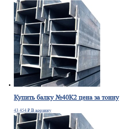
Купить
балку №40К2 цена за тонну
43 454
₽
В корзину