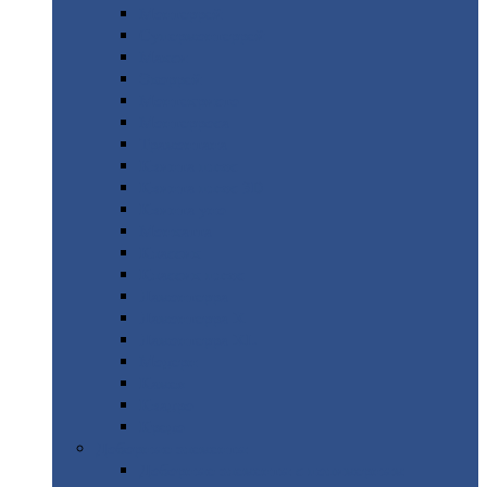
Монтеррей
Супермонтеррей
Макси
Экоррей
Монтекристо
Монтерроса
Трамонтана
Квинта
плюс
Квинта
плюс 3D
Квинта
уно
Монкатта
Классик
Классик
плюс
Ламонтерра
Ламонтерра
X
Ламонтерра
XL
Модерн
Камея
Квадро
Кредо
Доборные
элементы
Доборные
элементы с полимерным