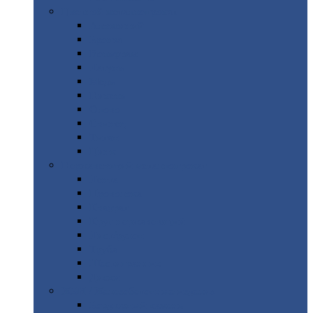
Цветной
металлопрокат
Алюминий
Бронза
Вольфрам
Латунь
Медь
Никель
Олово
Свинец
Титан
Цинк
Нержавеющий
металлопрокат
Лента
Проволока
Квадрат
Круг
нержавеющий
Лист/рулон
Труба
Шестигранник
Диски
ЖБИ
/ Железобетонные изделия
Бордюрный
камень