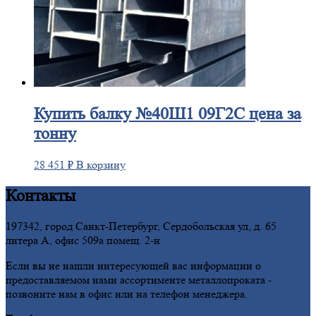
Купить
балку №40Ш1 09Г2С цена за
тонну
28 451
₽
В корзину
Контакты
197342, город Санкт-Петербург, Сердобольская ул, д. 65
литера А, офис 509а помещ. 2-н
Если вы не нашли интересующей вас информации о
предоставляемом нами ассортименте металлопроката -
позвоните нам в офис или на телефон менеджера.