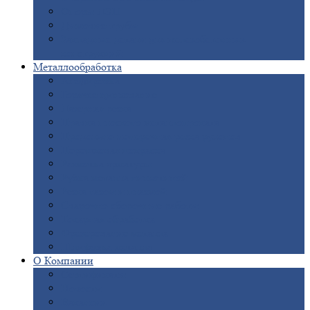
Опоры
ЛЭП
Дымовые
трубы
Закладные
детали для железобетонных
конструкций
Металлообработка
Анодировка
Горячее
цинкование
Лазерная
резка
Правка
плоского металлопроката
Продольно-поперечная
резка рулонов
Порошковая
покраска
Размотка
арматуры
Рубка
металла гильотиной
Резка
газом и плазмой
Сварочно-сборочные
работы
Токарная
обработка
Фрезерование
металла
Шлифовка
металла
О
Компании
Сертификаты
Новости
Вакансии