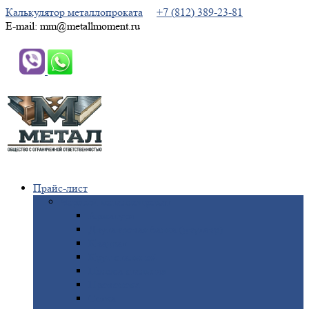
Калькулятор металлопроката
+7 (812) 389-23-81
E-mail: mm@metallmoment.ru
Прайс-лист
Черный
металлопрокат
Арматура
Двутавровая
балка (двутавр)
Квадрат
Круг
стальной
Полоса
стальная
Проволока
Сетка