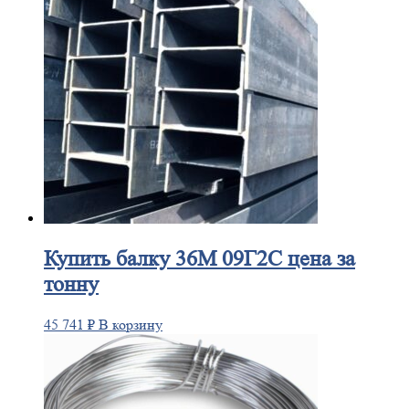
Купить
балку 36М 09Г2С цена за
тонну
45 741
₽
В корзину