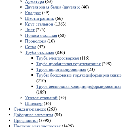
Арматура
(63)
Двутавровая балка (двутавр)
(40)
Квадрат
(59)
Шестигранник
(66)
Круг стальной
(1363)
Лист
(275)
Полоса стальная
(60)
Проволока
(10)
Сетка
(42)
Труба стальная
(836)
Труба электросварная
(116)
Труба профильная горячекатаная
(298)
Труба водогазопроводная
(23)
Трубы бесшовные горячедеформированные
(210)
Труба бесшовная холоднодеформированная
(189)
Уголок стальной
(59)
Швеллер
(36)
Сэндвич-панели
(263)
Доборные элементы
(84)
Профнастил
(3398)
Цветной металлопрокат
(1429)