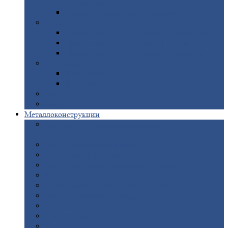
покрытием
Доборные
элементы оцинкованные
Евроштакетник
Штакетник
металлический полукруглый
Штакетник
металлический П-образный
Штакетник
металлический М-образный
Забор
металлический «Еврожалюзи»
Забор
жалюзи — Z
Забор
жалюзи — S
Сантехника
Рельсы
Металлоконструкции
Рамные
конструкции для дорожного
строительства
Быстровозводимые
здания
Металлоконструкции
для мостов
Технологические
металлоконструкции
Козловой
кран
Нестандартные
металлоконструкции
Решетки,
заборы и ограды
Прожекторные
мачты
Изготовление
лестниц из металла
Открытые
крановые эстакады