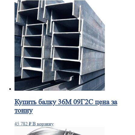
Купить
балку 36М 09Г2С цена за
тонну
45 782
₽
В корзину