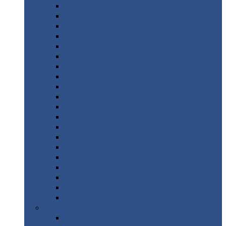
Монтеррей
Супермонтеррей
Макси
Экоррей
Монтекристо
Монтерроса
Трамонтана
Квинта
плюс
Квинта
плюс 3D
Квинта
уно
Монкатта
Классик
Классик
плюс
Ламонтерра
Ламонтерра
X
Ламонтерра
XL
Модерн
Камея
Квадро
Кредо
Доборные
элементы
Доборные
элементы с полимерным