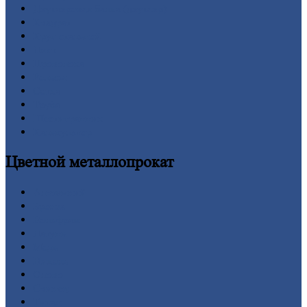
Двутавровая
балка (двутавр)
Квадрат
Круг
стальной
Лист
Проволока
Рельсы
Сетка
Труба
Шестигранник
Калькулятор
Цветной
металлопрокат
Алюминий
Бронза
Вольфрам
Латунь
Медь
Никель
Олово
Свинец
Титан