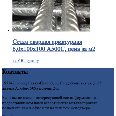
Сетка
сварная арматурная
6,0х100х100 А500С, цена за м2
77
₽
В корзину
Контакты
197342, город Санкт-Петербург, Сердобольская ул, д. 65
литера А, офис 509а помещ. 2-н
Если вы не нашли интересующей вас информации о
предоставляемом нами ассортименте металлопроката -
позвоните нам в офис или на телефон менеджера.