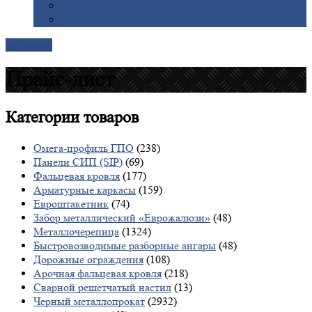
Галерея
Доставка
Контакты
Прайс-лист
Категории
товаров
Омега-профиль ГПО
(238)
Панели СИП (SIP)
(69)
Фальцевая кровля
(177)
Арматурные каркасы
(159)
Евроштакетник
(74)
Забор металлический «Еврожалюзи»
(48)
Металлочерепица
(1324)
Быстровозводимые разборные ангары
(48)
Дорожные ограждения
(108)
Арочная фальцевая кровля
(218)
Сварной решетчатый настил
(13)
Черный металлопрокат
(2932)