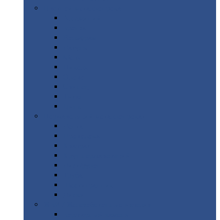
Цветной
металлопрокат
Алюминий
Бронза
Вольфрам
Латунь
Медь
Никель
Олово
Свинец
Титан
Цинк
Нержавеющий
металлопрокат
Лента
Проволока
Квадрат
Круг
нержавеющий
Лист/рулон
Труба
Шестигранник
Диски
ЖБИ
/ Железобетонные изделия
Бордюрный
камень