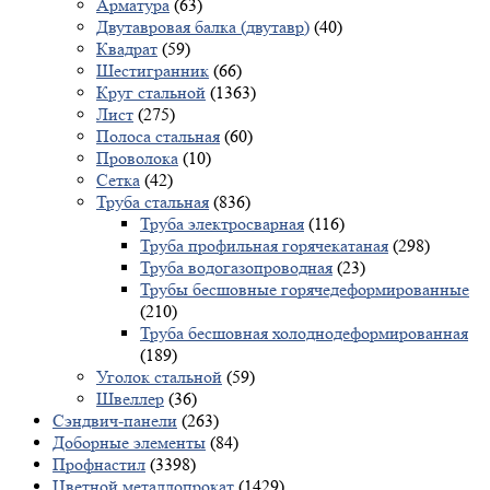
Арматура
(63)
Двутавровая балка (двутавр)
(40)
Квадрат
(59)
Шестигранник
(66)
Круг стальной
(1363)
Лист
(275)
Полоса стальная
(60)
Проволока
(10)
Сетка
(42)
Труба стальная
(836)
Труба электросварная
(116)
Труба профильная горячекатаная
(298)
Труба водогазопроводная
(23)
Трубы бесшовные горячедеформированные
(210)
Труба бесшовная холоднодеформированная
(189)
Уголок стальной
(59)
Швеллер
(36)
Сэндвич-панели
(263)
Доборные элементы
(84)
Профнастил
(3398)
Цветной металлопрокат
(1429)