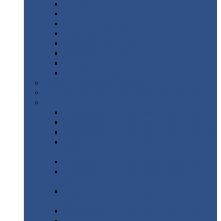
Дорожные
плиты
Каналы
непроходные
Ленточный
фундамент
Лифтовые
шахты
Перемычки
бетонные
Аэродромные
плиты
Фундаментные
блоки
Тепловые
камеры
Авиатехприемка
(РТ приемка)
Арочное
укрытие для конвейеров из профнастила
Профнастил
с нестандартной шириной
Профнастил
с нестандартной шириной С8
Профнастил
с нестандартной шириной С10
Профнастил
с нестандартной шириной СС10
Профнастил
с нестандартной шириной
МП10
Профнастил
с нестандартной шириной С15
Профнастил
с нестандартной шириной
МП18
Профнастил
с нестандартной шириной
МП20
Профнастил
с нестандартной шириной С18