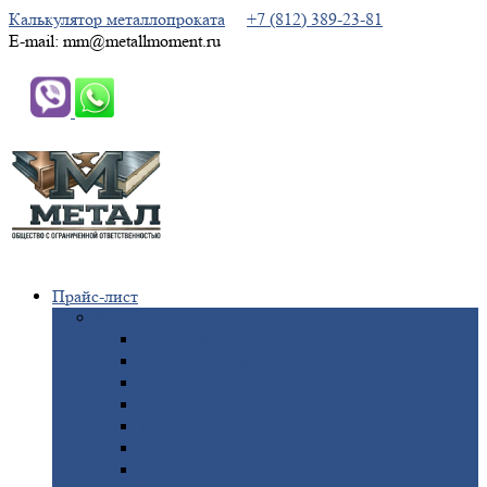
Калькулятор металлопроката
+7 (812) 389-23-81
E-mail: mm@metallmoment.ru
Прайс-лист
Черный
металлопрокат
Арматура
Двутавровая
балка (двутавр)
Квадрат
Круг
стальной
Полоса
стальная
Проволока
Сетка