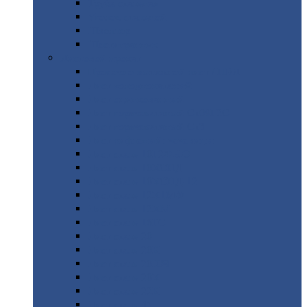
Труба
стальная
Уголок
стальной
Швеллер
Шестигранник
Листовой
прокат
Просечно-вытяжной
лист / ПВЛ
Лист
холоднокатаный
Лист
оцинкованный
Лист
горячекатаный Ст09Г2С
Лист
горячекатаный Ст3
Лист
рифленый: чечевицы
Лист
сталь 10Г2ФБЮ
Лист
сталь 10ХСНД
Лист
сталь 10ХСНД-12
Лист
сталь 12Х1МФ
Лист
сталь 12ХМ
Лист
сталь 16ГС
Лист
сталь 20
Лист
сталь 20К
Лист
сталь 20ЮЧ
Лист
сталь 20Х
Лист
сталь 22К
Лист
сталь 45