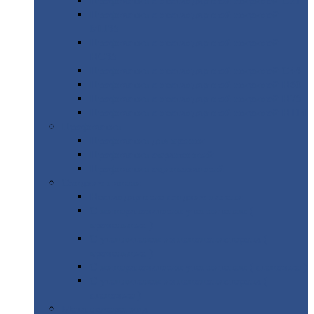
Профнастил
с нестандартной шириной С21
Профнастил
с нестандартной шириной
МП35
Профнастил
с нестандартной шириной
НС35
Профнастил
с нестандартной шириной С44
Профнастил
с нестандартной шириной Н60
Профнастил
с нестандартной шириной Н75
Профнастил
с нестандартной шириной Н114
Профнастил
Профнастил
для крыши
Профнастил
окрашенный
Профнастил
оцинкованный
Сэндвич-панели
Нестандартные
сэндвич панели
С
минераловатным утеплителем (
кровельные )
С
утеплителем из пенополистерола (
кровельные )
С
минераловатным утеплителем ( стеновые )
С
утеплителем из пенополистерола (
стеновые )
Металлочерепица