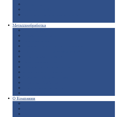
Опоры
ЛЭП
Дымовые
трубы
Закладные
детали для железобетонных
конструкций
Металлообработка
Анодировка
Горячее
цинкование
Лазерная
резка
Правка
плоского металлопроката
Продольно-поперечная
резка рулонов
Порошковая
покраска
Размотка
арматуры
Рубка
металла гильотиной
Резка
газом и плазмой
Сварочно-сборочные
работы
Токарная
обработка
Фрезерование
металла
Шлифовка
металла
О
Компании
Сертификаты
Новости
Вакансии