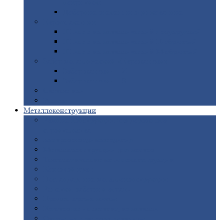
покрытием
Доборные
элементы оцинкованные
Евроштакетник
Штакетник
металлический полукруглый
Штакетник
металлический П-образный
Штакетник
металлический М-образный
Забор
металлический «Еврожалюзи»
Забор
жалюзи — Z
Забор
жалюзи — S
Сантехника
Рельсы
Металлоконструкции
Рамные
конструкции для дорожного
строительства
Быстровозводимые
здания
Металлоконструкции
для мостов
Технологические
металлоконструкции
Козловой
кран
Нестандартные
металлоконструкции
Решетки,
заборы и ограды
Прожекторные
мачты
Изготовление
лестниц из металла
Открытые
крановые эстакады