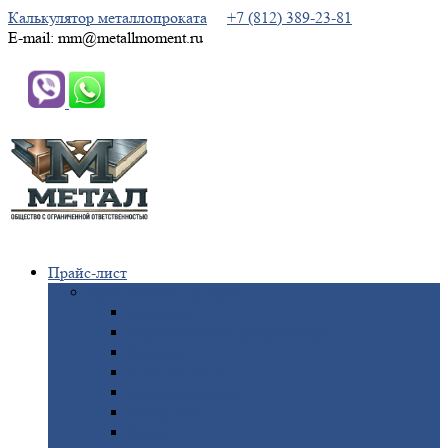
Калькулятор металлопроката
+7 (812) 389-23-81
E-mail: mm@metallmoment.ru
Прайс-лист
Черный
металлопрокат
Арматура
Двутавровая
балка (двутавр)
Квадрат
Круг
стальной
Полоса
стальная
Проволока
Сетка