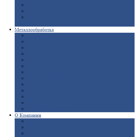
Опоры
ЛЭП
Дымовые
трубы
Закладные
детали для железобетонных
конструкций
Металлообработка
Анодировка
Горячее
цинкование
Лазерная
резка
Правка
плоского металлопроката
Продольно-поперечная
резка рулонов
Порошковая
покраска
Размотка
арматуры
Рубка
металла гильотиной
Резка
газом и плазмой
Сварочно-сборочные
работы
Токарная
обработка
Фрезерование
металла
Шлифовка
металла
О
Компании
Сертификаты
Новости
Вакансии