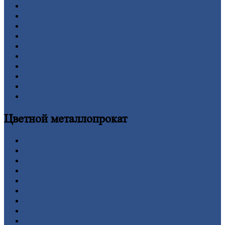
Двутавровая
балка (двутавр)
Квадрат
Круг
стальной
Лист
Проволока
Рельсы
Сетка
Труба
Шестигранник
Калькулятор
Цветной
металлопрокат
Алюминий
Бронза
Вольфрам
Латунь
Медь
Никель
Олово
Свинец
Титан