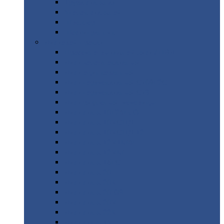
Труба
стальная
Уголок
стальной
Швеллер
Шестигранник
Листовой
прокат
Просечно-вытяжной
лист / ПВЛ
Лист
холоднокатаный
Лист
оцинкованный
Лист
горячекатаный Ст09Г2С
Лист
горячекатаный Ст3
Лист
рифленый: чечевицы
Лист
сталь 10Г2ФБЮ
Лист
сталь 10ХСНД
Лист
сталь 10ХСНД-12
Лист
сталь 12Х1МФ
Лист
сталь 12ХМ
Лист
сталь 16ГС
Лист
сталь 20
Лист
сталь 20К
Лист
сталь 20ЮЧ
Лист
сталь 20Х
Лист
сталь 22К
Лист
сталь 45