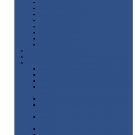
Дорожные
плиты
Каналы
непроходные
Ленточный
фундамент
Лифтовые
шахты
Перемычки
бетонные
Аэродромные
плиты
Фундаментные
блоки
Тепловые
камеры
Авиатехприемка
(РТ приемка)
Арочное
укрытие для конвейеров из профнастила
Профнастил
с нестандартной шириной
Профнастил
с нестандартной шириной С8
Профнастил
с нестандартной шириной С10
Профнастил
с нестандартной шириной СС10
Профнастил
с нестандартной шириной
МП10
Профнастил
с нестандартной шириной С15
Профнастил
с нестандартной шириной
МП18
Профнастил
с нестандартной шириной
МП20
Профнастил
с нестандартной шириной С18