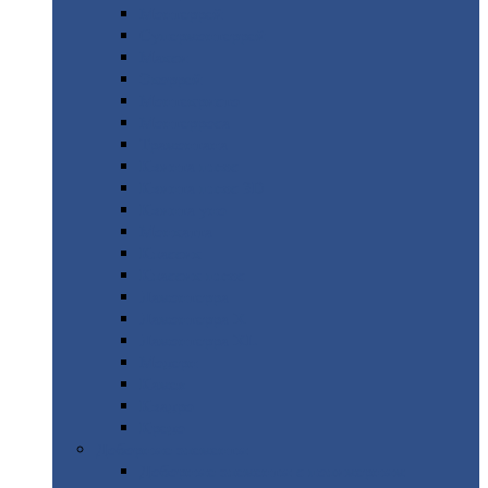
Монтеррей
Супермонтеррей
Макси
Экоррей
Монтекристо
Монтерроса
Трамонтана
Квинта
плюс
Квинта
плюс 3D
Квинта
уно
Монкатта
Классик
Классик
плюс
Ламонтерра
Ламонтерра
X
Ламонтерра
XL
Модерн
Камея
Квадро
Кредо
Доборные
элементы
Доборные
элементы с полимерным