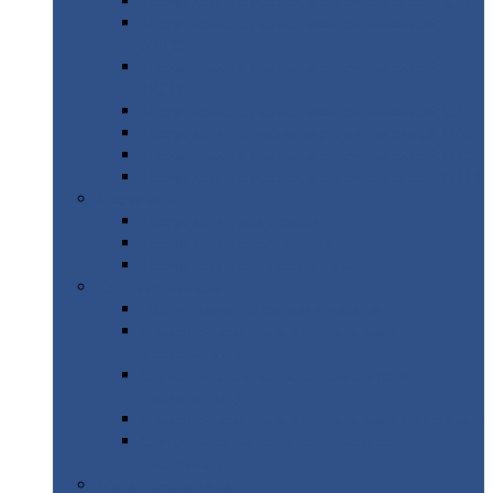
Профнастил
с нестандартной шириной С21
Профнастил
с нестандартной шириной
МП35
Профнастил
с нестандартной шириной
НС35
Профнастил
с нестандартной шириной С44
Профнастил
с нестандартной шириной Н60
Профнастил
с нестандартной шириной Н75
Профнастил
с нестандартной шириной Н114
Профнастил
Профнастил
для крыши
Профнастил
окрашенный
Профнастил
оцинкованный
Сэндвич-панели
Нестандартные
сэндвич панели
С
минераловатным утеплителем (
кровельные )
С
утеплителем из пенополистерола (
кровельные )
С
минераловатным утеплителем ( стеновые )
С
утеплителем из пенополистерола (
стеновые )
Металлочерепица