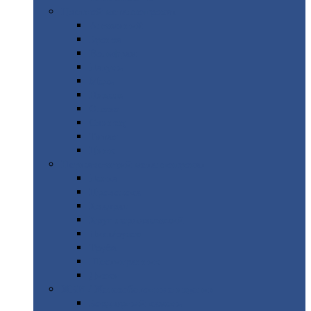
Цветной
металлопрокат
Алюминий
Бронза
Вольфрам
Латунь
Медь
Никель
Олово
Свинец
Титан
Цинк
Нержавеющий
металлопрокат
Лента
Проволока
Квадрат
Круг
нержавеющий
Лист/рулон
Труба
Шестигранник
Диски
ЖБИ
/ Железобетонные изделия
Бордюрный
камень