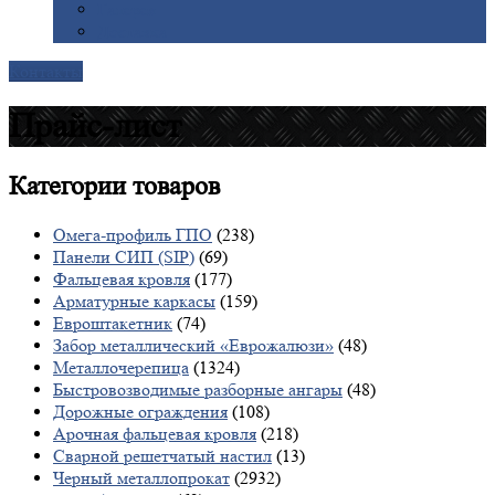
Галерея
Доставка
Контакты
Прайс-лист
Категории
товаров
Омега-профиль ГПО
(238)
Панели СИП (SIP)
(69)
Фальцевая кровля
(177)
Арматурные каркасы
(159)
Евроштакетник
(74)
Забор металлический «Еврожалюзи»
(48)
Металлочерепица
(1324)
Быстровозводимые разборные ангары
(48)
Дорожные ограждения
(108)
Арочная фальцевая кровля
(218)
Сварной решетчатый настил
(13)
Черный металлопрокат
(2932)