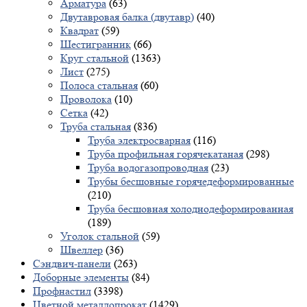
Арматура
(63)
Двутавровая балка (двутавр)
(40)
Квадрат
(59)
Шестигранник
(66)
Круг стальной
(1363)
Лист
(275)
Полоса стальная
(60)
Проволока
(10)
Сетка
(42)
Труба стальная
(836)
Труба электросварная
(116)
Труба профильная горячекатаная
(298)
Труба водогазопроводная
(23)
Трубы бесшовные горячедеформированные
(210)
Труба бесшовная холоднодеформированная
(189)
Уголок стальной
(59)
Швеллер
(36)
Сэндвич-панели
(263)
Доборные элементы
(84)
Профнастил
(3398)
Цветной металлопрокат
(1429)