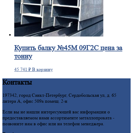
Купить
балку №45М 09Г2С цена за
тонну
45 741
₽
В корзину
Контакты
197342, город Санкт-Петербург, Сердобольская ул, д. 65
литера А, офис 509а помещ. 2-н
Если вы не нашли интересующей вас информации о
предоставляемом нами ассортименте металлопроката -
позвоните нам в офис или на телефон менеджера.