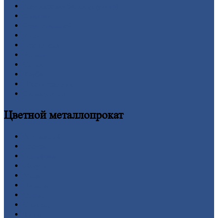
Двутавровая
балка (двутавр)
Квадрат
Круг
стальной
Лист
Проволока
Рельсы
Сетка
Труба
Шестигранник
Калькулятор
Цветной
металлопрокат
Алюминий
Бронза
Вольфрам
Латунь
Медь
Никель
Олово
Свинец
Титан