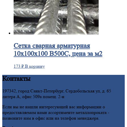
Сетка
сварная арматурная
10х100х100 В500С, цена за м2
173
₽
В корзину
Контакты
197342, город Санкт-Петербург, Сердобольская ул, д. 65
литера А, офис 509а помещ. 2-н
Если вы не нашли интересующей вас информации о
предоставляемом нами ассортименте металлопроката -
позвоните нам в офис или на телефон менеджера.