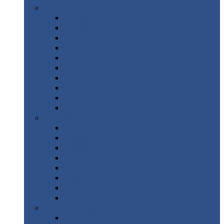
Цветной
металлопрокат
Алюминий
Бронза
Вольфрам
Латунь
Медь
Никель
Олово
Свинец
Титан
Цинк
Нержавеющий
металлопрокат
Лента
Проволока
Квадрат
Круг
нержавеющий
Лист/рулон
Труба
Шестигранник
Диски
ЖБИ
/ Железобетонные изделия
Бордюрный
камень