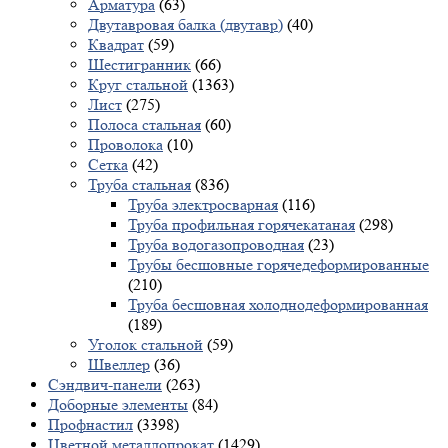
Арматура
(63)
Двутавровая балка (двутавр)
(40)
Квадрат
(59)
Шестигранник
(66)
Круг стальной
(1363)
Лист
(275)
Полоса стальная
(60)
Проволока
(10)
Сетка
(42)
Труба стальная
(836)
Труба электросварная
(116)
Труба профильная горячекатаная
(298)
Труба водогазопроводная
(23)
Трубы бесшовные горячедеформированные
(210)
Труба бесшовная холоднодеформированная
(189)
Уголок стальной
(59)
Швеллер
(36)
Сэндвич-панели
(263)
Доборные элементы
(84)
Профнастил
(3398)
Цветной металлопрокат
(1429)