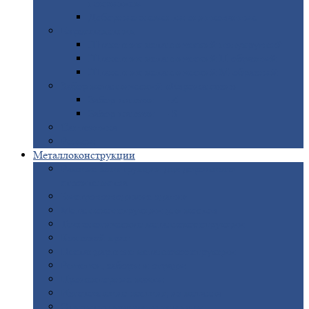
покрытием
Доборные
элементы оцинкованные
Евроштакетник
Штакетник
металлический полукруглый
Штакетник
металлический П-образный
Штакетник
металлический М-образный
Забор
металлический «Еврожалюзи»
Забор
жалюзи — Z
Забор
жалюзи — S
Сантехника
Рельсы
Металлоконструкции
Рамные
конструкции для дорожного
строительства
Быстровозводимые
здания
Металлоконструкции
для мостов
Технологические
металлоконструкции
Козловой
кран
Нестандартные
металлоконструкции
Решетки,
заборы и ограды
Прожекторные
мачты
Изготовление
лестниц из металла
Открытые
крановые эстакады