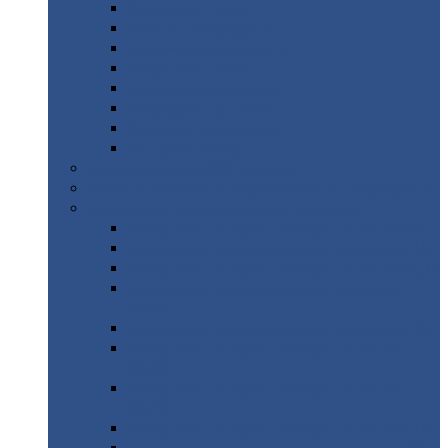
Дорожные
плиты
Каналы
непроходные
Ленточный
фундамент
Лифтовые
шахты
Перемычки
бетонные
Аэродромные
плиты
Фундаментные
блоки
Тепловые
камеры
Авиатехприемка
(РТ приемка)
Арочное
укрытие для конвейеров из профнастила
Профнастил
с нестандартной шириной
Профнастил
с нестандартной шириной С8
Профнастил
с нестандартной шириной С10
Профнастил
с нестандартной шириной СС10
Профнастил
с нестандартной шириной
МП10
Профнастил
с нестандартной шириной С15
Профнастил
с нестандартной шириной
МП18
Профнастил
с нестандартной шириной
МП20
Профнастил
с нестандартной шириной С18