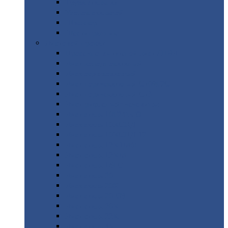
Труба
стальная
Уголок
стальной
Швеллер
Шестигранник
Листовой
прокат
Просечно-вытяжной
лист / ПВЛ
Лист
холоднокатаный
Лист
оцинкованный
Лист
горячекатаный Ст09Г2С
Лист
горячекатаный Ст3
Лист
рифленый: чечевицы
Лист
сталь 10Г2ФБЮ
Лист
сталь 10ХСНД
Лист
сталь 10ХСНД-12
Лист
сталь 12Х1МФ
Лист
сталь 12ХМ
Лист
сталь 16ГС
Лист
сталь 20
Лист
сталь 20К
Лист
сталь 20ЮЧ
Лист
сталь 20Х
Лист
сталь 22К
Лист
сталь 45