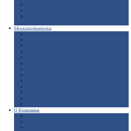
Опоры
ЛЭП
Дымовые
трубы
Закладные
детали для железобетонных
конструкций
Металлообработка
Анодировка
Горячее
цинкование
Лазерная
резка
Правка
плоского металлопроката
Продольно-поперечная
резка рулонов
Порошковая
покраска
Размотка
арматуры
Рубка
металла гильотиной
Резка
газом и плазмой
Сварочно-сборочные
работы
Токарная
обработка
Фрезерование
металла
Шлифовка
металла
О
Компании
Сертификаты
Новости
Вакансии