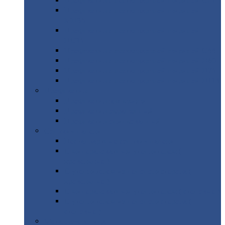
Профнастил
с нестандартной шириной С21
Профнастил
с нестандартной шириной
МП35
Профнастил
с нестандартной шириной
НС35
Профнастил
с нестандартной шириной С44
Профнастил
с нестандартной шириной Н60
Профнастил
с нестандартной шириной Н75
Профнастил
с нестандартной шириной Н114
Профнастил
Профнастил
для крыши
Профнастил
окрашенный
Профнастил
оцинкованный
Сэндвич-панели
Нестандартные
сэндвич панели
С
минераловатным утеплителем (
кровельные )
С
утеплителем из пенополистерола (
кровельные )
С
минераловатным утеплителем ( стеновые )
С
утеплителем из пенополистерола (
стеновые )
Металлочерепица