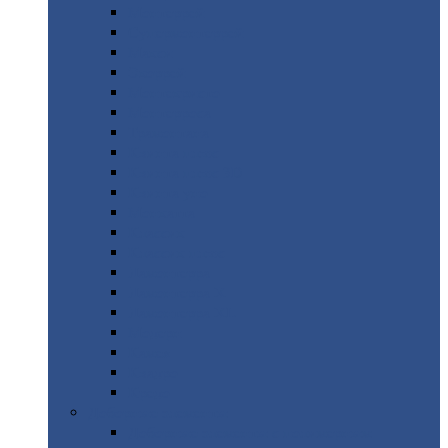
Монтеррей
Супермонтеррей
Макси
Экоррей
Монтекристо
Монтерроса
Трамонтана
Квинта
плюс
Квинта
плюс 3D
Квинта
уно
Монкатта
Классик
Классик
плюс
Ламонтерра
Ламонтерра
X
Ламонтерра
XL
Модерн
Камея
Квадро
Кредо
Доборные
элементы
Доборные
элементы с полимерным