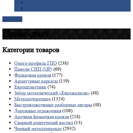
Галерея
Доставка
Контакты
Прайс-лист
Категории
товаров
Омега-профиль ГПО
(238)
Панели СИП (SIP)
(69)
Фальцевая кровля
(177)
Арматурные каркасы
(159)
Евроштакетник
(74)
Забор металлический «Еврожалюзи»
(48)
Металлочерепица
(1324)
Быстровозводимые разборные ангары
(48)
Дорожные ограждения
(108)
Арочная фальцевая кровля
(218)
Сварной решетчатый настил
(13)
Черный металлопрокат
(2932)