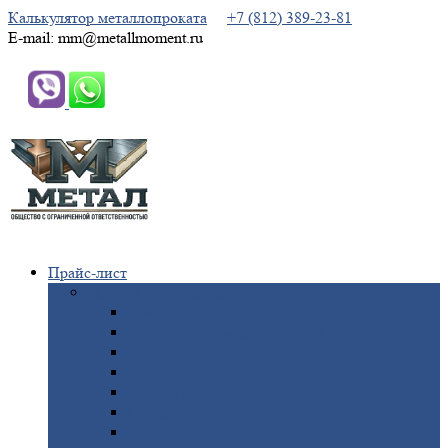
Калькулятор металлопроката
+7 (812) 389-23-81
E-mail: mm@metallmoment.ru
Прайс-лист
Черный
металлопрокат
Арматура
Двутавровая
балка (двутавр)
Квадрат
Круг
стальной
Полоса
стальная
Проволока
Сетка