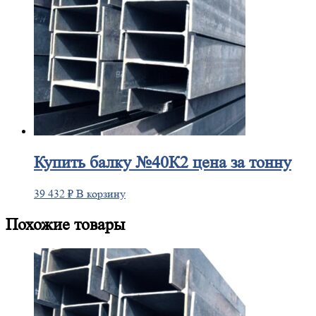
Купить
балку №40К2 цена за тонну
39 432
₽
В корзину
Похожие товары