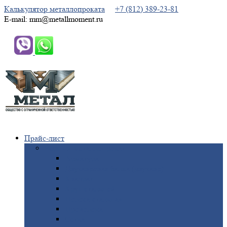
Калькулятор металлопроката
+7 (812) 389-23-81
E-mail: mm@metallmoment.ru
Прайс-лист
Черный
металлопрокат
Арматура
Двутавровая
балка (двутавр)
Квадрат
Круг
стальной
Полоса
стальная
Проволока
Сетка