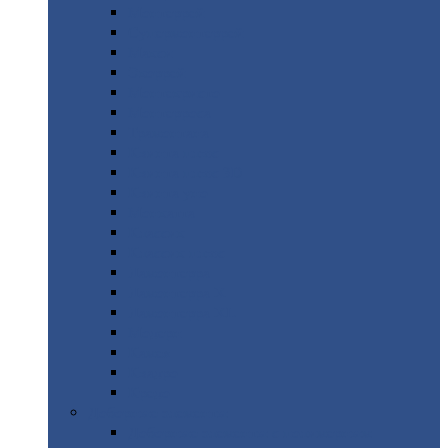
Монтеррей
Супермонтеррей
Макси
Экоррей
Монтекристо
Монтерроса
Трамонтана
Квинта
плюс
Квинта
плюс 3D
Квинта
уно
Монкатта
Классик
Классик
плюс
Ламонтерра
Ламонтерра
X
Ламонтерра
XL
Модерн
Камея
Квадро
Кредо
Доборные
элементы
Доборные
элементы с полимерным