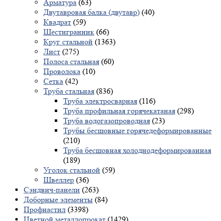
Арматура
(63)
Двутавровая балка (двутавр)
(40)
Квадрат
(59)
Шестигранник
(66)
Круг стальной
(1363)
Лист
(275)
Полоса стальная
(60)
Проволока
(10)
Сетка
(42)
Труба стальная
(836)
Труба электросварная
(116)
Труба профильная горячекатаная
(298)
Труба водогазопроводная
(23)
Трубы бесшовные горячедеформированные
(210)
Труба бесшовная холоднодеформированная
(189)
Уголок стальной
(59)
Швеллер
(36)
Сэндвич-панели
(263)
Доборные элементы
(84)
Профнастил
(3398)
Цветной металлопрокат
(1429)