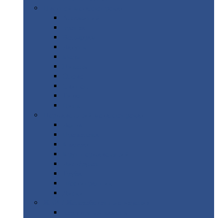
Цветной
металлопрокат
Алюминий
Бронза
Вольфрам
Латунь
Медь
Никель
Олово
Свинец
Титан
Цинк
Нержавеющий
металлопрокат
Лента
Проволока
Квадрат
Круг
нержавеющий
Лист/рулон
Труба
Шестигранник
Диски
ЖБИ
/ Железобетонные изделия
Бордюрный
камень