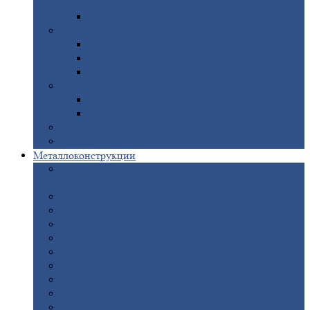
покрытием
Доборные
элементы оцинкованные
Евроштакетник
Штакетник
металлический полукруглый
Штакетник
металлический П-образный
Штакетник
металлический М-образный
Забор
металлический «Еврожалюзи»
Забор
жалюзи — Z
Забор
жалюзи — S
Сантехника
Рельсы
Металлоконструкции
Рамные
конструкции для дорожного
строительства
Быстровозводимые
здания
Металлоконструкции
для мостов
Технологические
металлоконструкции
Козловой
кран
Нестандартные
металлоконструкции
Решетки,
заборы и ограды
Прожекторные
мачты
Изготовление
лестниц из металла
Открытые
крановые эстакады