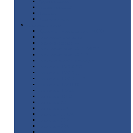
Труба
стальная
Уголок
стальной
Швеллер
Шестигранник
Листовой
прокат
Просечно-вытяжной
лист / ПВЛ
Лист
холоднокатаный
Лист
оцинкованный
Лист
горячекатаный Ст09Г2С
Лист
горячекатаный Ст3
Лист
рифленый: чечевицы
Лист
сталь 10Г2ФБЮ
Лист
сталь 10ХСНД
Лист
сталь 10ХСНД-12
Лист
сталь 12Х1МФ
Лист
сталь 12ХМ
Лист
сталь 16ГС
Лист
сталь 20
Лист
сталь 20К
Лист
сталь 20ЮЧ
Лист
сталь 20Х
Лист
сталь 22К
Лист
сталь 45