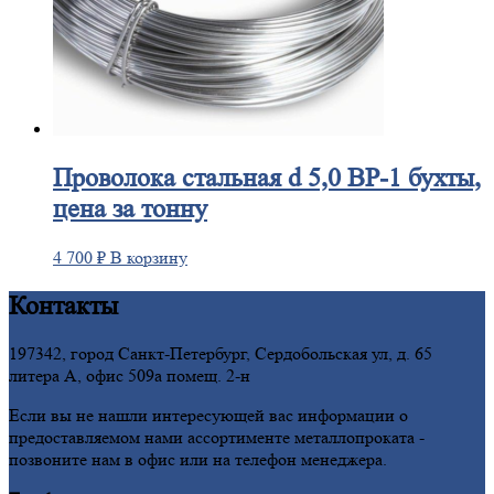
Проволока
стальная d 5,0 ВР-1 бухты,
цена за тонну
4 700
₽
В корзину
Контакты
197342, город Санкт-Петербург, Сердобольская ул, д. 65
литера А, офис 509а помещ. 2-н
Если вы не нашли интересующей вас информации о
предоставляемом нами ассортименте металлопроката -
позвоните нам в офис или на телефон менеджера.