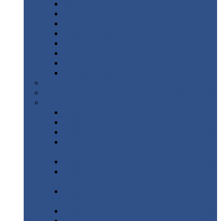
Дорожные
плиты
Каналы
непроходные
Ленточный
фундамент
Лифтовые
шахты
Перемычки
бетонные
Аэродромные
плиты
Фундаментные
блоки
Тепловые
камеры
Авиатехприемка
(РТ приемка)
Арочное
укрытие для конвейеров из профнастила
Профнастил
с нестандартной шириной
Профнастил
с нестандартной шириной С8
Профнастил
с нестандартной шириной С10
Профнастил
с нестандартной шириной СС10
Профнастил
с нестандартной шириной
МП10
Профнастил
с нестандартной шириной С15
Профнастил
с нестандартной шириной
МП18
Профнастил
с нестандартной шириной
МП20
Профнастил
с нестандартной шириной С18