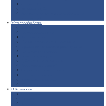
Опоры
ЛЭП
Дымовые
трубы
Закладные
детали для железобетонных
конструкций
Металлообработка
Анодировка
Горячее
цинкование
Лазерная
резка
Правка
плоского металлопроката
Продольно-поперечная
резка рулонов
Порошковая
покраска
Размотка
арматуры
Рубка
металла гильотиной
Резка
газом и плазмой
Сварочно-сборочные
работы
Токарная
обработка
Фрезерование
металла
Шлифовка
металла
О
Компании
Сертификаты
Новости
Вакансии