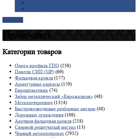
Галерея
Доставка
Контакты
Прайс-лист
Категории
товаров
Омега-профиль ГПО
(238)
Панели СИП (SIP)
(69)
Фальцевая кровля
(177)
Арматурные каркасы
(159)
Евроштакетник
(74)
Забор металлический «Еврожалюзи»
(48)
Металлочерепица
(1324)
Быстровозводимые разборные ангары
(48)
Дорожные ограждения
(108)
Арочная фальцевая кровля
(218)
Сварной решетчатый настил
(13)
Черный металлопрокат
(2932)