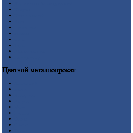
Двутавровая
балка (двутавр)
Квадрат
Круг
стальной
Лист
Проволока
Рельсы
Сетка
Труба
Шестигранник
Калькулятор
Цветной
металлопрокат
Алюминий
Бронза
Вольфрам
Латунь
Медь
Никель
Олово
Свинец
Титан