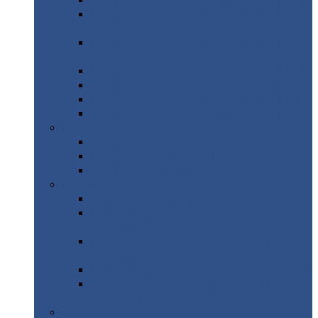
Профнастил
с нестандартной шириной С21
Профнастил
с нестандартной шириной
МП35
Профнастил
с нестандартной шириной
НС35
Профнастил
с нестандартной шириной С44
Профнастил
с нестандартной шириной Н60
Профнастил
с нестандартной шириной Н75
Профнастил
с нестандартной шириной Н114
Профнастил
Профнастил
для крыши
Профнастил
окрашенный
Профнастил
оцинкованный
Сэндвич-панели
Нестандартные
сэндвич панели
С
минераловатным утеплителем (
кровельные )
С
утеплителем из пенополистерола (
кровельные )
С
минераловатным утеплителем ( стеновые )
С
утеплителем из пенополистерола (
стеновые )
Металлочерепица