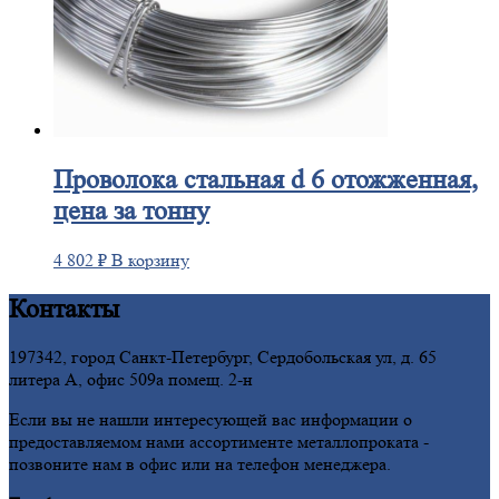
Проволока
стальная d 6 отожженная,
цена за тонну
4 802
₽
В корзину
Контакты
197342, город Санкт-Петербург, Сердобольская ул, д. 65
литера А, офис 509а помещ. 2-н
Если вы не нашли интересующей вас информации о
предоставляемом нами ассортименте металлопроката -
позвоните нам в офис или на телефон менеджера.