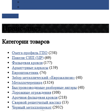
Галерея
Доставка
Контакты
Прайс-лист
Категории
товаров
Омега-профиль ГПО
(238)
Панели СИП (SIP)
(69)
Фальцевая кровля
(177)
Арматурные каркасы
(159)
Евроштакетник
(74)
Забор металлический «Еврожалюзи»
(48)
Металлочерепица
(1324)
Быстровозводимые разборные ангары
(48)
Дорожные ограждения
(108)
Арочная фальцевая кровля
(218)
Сварной решетчатый настил
(13)
Черный металлопрокат
(2932)