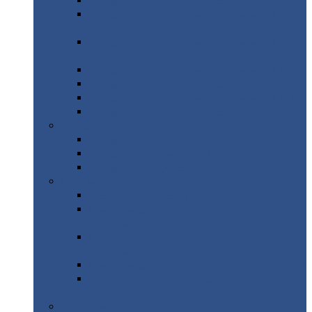
Профнастил
с нестандартной шириной С21
Профнастил
с нестандартной шириной
МП35
Профнастил
с нестандартной шириной
НС35
Профнастил
с нестандартной шириной С44
Профнастил
с нестандартной шириной Н60
Профнастил
с нестандартной шириной Н75
Профнастил
с нестандартной шириной Н114
Профнастил
Профнастил
для крыши
Профнастил
окрашенный
Профнастил
оцинкованный
Сэндвич-панели
Нестандартные
сэндвич панели
С
минераловатным утеплителем (
кровельные )
С
утеплителем из пенополистерола (
кровельные )
С
минераловатным утеплителем ( стеновые )
С
утеплителем из пенополистерола (
стеновые )
Металлочерепица