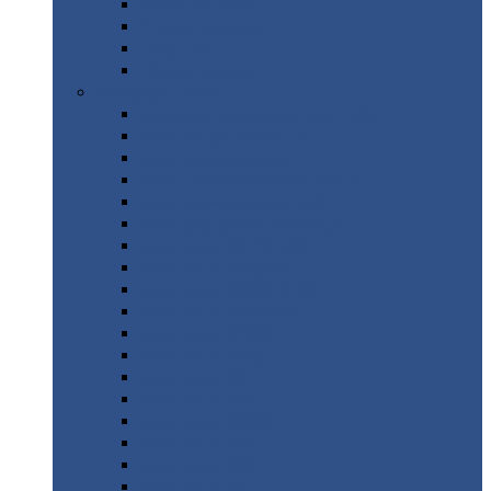
Труба
стальная
Уголок
стальной
Швеллер
Шестигранник
Листовой
прокат
Просечно-вытяжной
лист / ПВЛ
Лист
холоднокатаный
Лист
оцинкованный
Лист
горячекатаный Ст09Г2С
Лист
горячекатаный Ст3
Лист
рифленый: чечевицы
Лист
сталь 10Г2ФБЮ
Лист
сталь 10ХСНД
Лист
сталь 10ХСНД-12
Лист
сталь 12Х1МФ
Лист
сталь 12ХМ
Лист
сталь 16ГС
Лист
сталь 20
Лист
сталь 20К
Лист
сталь 20ЮЧ
Лист
сталь 20Х
Лист
сталь 22К
Лист
сталь 45