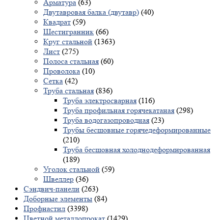
Арматура
(63)
Двутавровая балка (двутавр)
(40)
Квадрат
(59)
Шестигранник
(66)
Круг стальной
(1363)
Лист
(275)
Полоса стальная
(60)
Проволока
(10)
Сетка
(42)
Труба стальная
(836)
Труба электросварная
(116)
Труба профильная горячекатаная
(298)
Труба водогазопроводная
(23)
Трубы бесшовные горячедеформированные
(210)
Труба бесшовная холоднодеформированная
(189)
Уголок стальной
(59)
Швеллер
(36)
Сэндвич-панели
(263)
Доборные элементы
(84)
Профнастил
(3398)
Цветной металлопрокат
(1429)