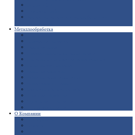
Опоры
ЛЭП
Дымовые
трубы
Закладные
детали для железобетонных
конструкций
Металлообработка
Анодировка
Горячее
цинкование
Лазерная
резка
Правка
плоского металлопроката
Продольно-поперечная
резка рулонов
Порошковая
покраска
Размотка
арматуры
Рубка
металла гильотиной
Резка
газом и плазмой
Сварочно-сборочные
работы
Токарная
обработка
Фрезерование
металла
Шлифовка
металла
О
Компании
Сертификаты
Новости
Вакансии