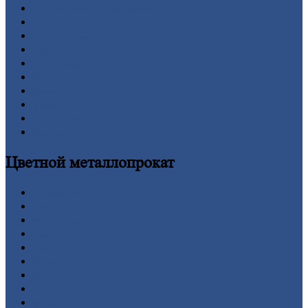
Двутавровая
балка (двутавр)
Квадрат
Круг
стальной
Лист
Проволока
Рельсы
Сетка
Труба
Шестигранник
Калькулятор
Цветной
металлопрокат
Алюминий
Бронза
Вольфрам
Латунь
Медь
Никель
Олово
Свинец
Титан