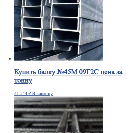
Купить
балку №45М 09Г2С цена за
тонну
41 544
₽
В корзину