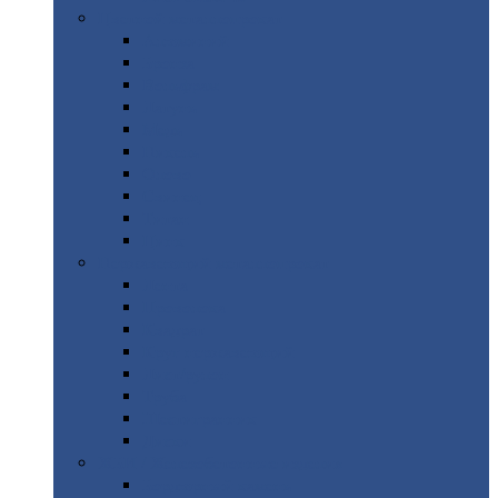
Цветной
металлопрокат
Алюминий
Бронза
Вольфрам
Латунь
Медь
Никель
Олово
Свинец
Титан
Цинк
Нержавеющий
металлопрокат
Лента
Проволока
Квадрат
Круг
нержавеющий
Лист/рулон
Труба
Шестигранник
Диски
ЖБИ
/ Железобетонные изделия
Бордюрный
камень