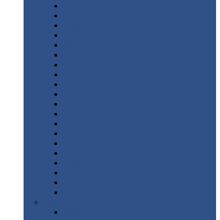
Монтеррей
Супермонтеррей
Макси
Экоррей
Монтекристо
Монтерроса
Трамонтана
Квинта
плюс
Квинта
плюс 3D
Квинта
уно
Монкатта
Классик
Классик
плюс
Ламонтерра
Ламонтерра
X
Ламонтерра
XL
Модерн
Камея
Квадро
Кредо
Доборные
элементы
Доборные
элементы с полимерным