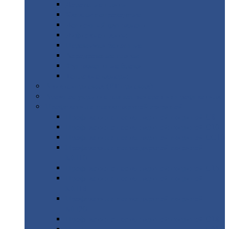
Дорожные
плиты
Каналы
непроходные
Ленточный
фундамент
Лифтовые
шахты
Перемычки
бетонные
Аэродромные
плиты
Фундаментные
блоки
Тепловые
камеры
Авиатехприемка
(РТ приемка)
Арочное
укрытие для конвейеров из профнастила
Профнастил
с нестандартной шириной
Профнастил
с нестандартной шириной С8
Профнастил
с нестандартной шириной С10
Профнастил
с нестандартной шириной СС10
Профнастил
с нестандартной шириной
МП10
Профнастил
с нестандартной шириной С15
Профнастил
с нестандартной шириной
МП18
Профнастил
с нестандартной шириной
МП20
Профнастил
с нестандартной шириной С18