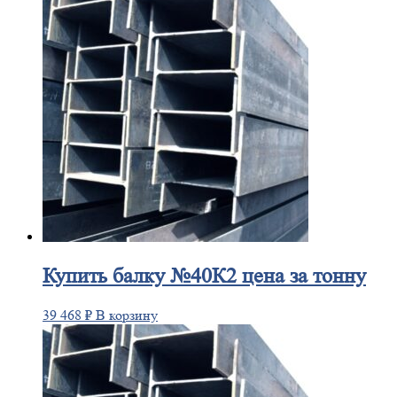
Купить
балку №40К2 цена за тонну
39 468
₽
В корзину