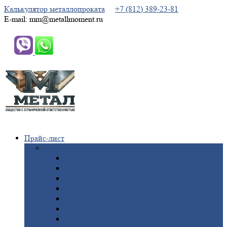
Калькулятор металлопроката
+7 (812) 389-23-81
E-mail: mm@metallmoment.ru
Прайс-лист
Черный
металлопрокат
Арматура
Двутавровая
балка (двутавр)
Квадрат
Круг
стальной
Полоса
стальная
Проволока
Сетка