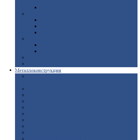
покрытием
Доборные
элементы оцинкованные
Евроштакетник
Штакетник
металлический полукруглый
Штакетник
металлический П-образный
Штакетник
металлический М-образный
Забор
металлический «Еврожалюзи»
Забор
жалюзи — Z
Забор
жалюзи — S
Сантехника
Рельсы
Металлоконструкции
Рамные
конструкции для дорожного
строительства
Быстровозводимые
здания
Металлоконструкции
для мостов
Технологические
металлоконструкции
Козловой
кран
Нестандартные
металлоконструкции
Решетки,
заборы и ограды
Прожекторные
мачты
Изготовление
лестниц из металла
Открытые
крановые эстакады