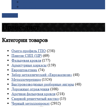
Галерея
Доставка
Контакты
Прайс-лист
Категории
товаров
Омега-профиль ГПО
(238)
Панели СИП (SIP)
(69)
Фальцевая кровля
(177)
Арматурные каркасы
(159)
Евроштакетник
(74)
Забор металлический «Еврожалюзи»
(48)
Металлочерепица
(1324)
Быстровозводимые разборные ангары
(48)
Дорожные ограждения
(108)
Арочная фальцевая кровля
(218)
Сварной решетчатый настил
(13)
Черный металлопрокат
(2932)