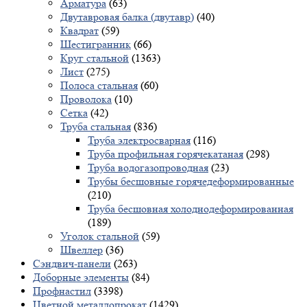
Арматура
(63)
Двутавровая балка (двутавр)
(40)
Квадрат
(59)
Шестигранник
(66)
Круг стальной
(1363)
Лист
(275)
Полоса стальная
(60)
Проволока
(10)
Сетка
(42)
Труба стальная
(836)
Труба электросварная
(116)
Труба профильная горячекатаная
(298)
Труба водогазопроводная
(23)
Трубы бесшовные горячедеформированные
(210)
Труба бесшовная холоднодеформированная
(189)
Уголок стальной
(59)
Швеллер
(36)
Сэндвич-панели
(263)
Доборные элементы
(84)
Профнастил
(3398)
Цветной металлопрокат
(1429)