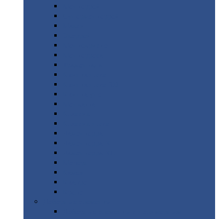
Монтеррей
Супермонтеррей
Макси
Экоррей
Монтекристо
Монтерроса
Трамонтана
Квинта
плюс
Квинта
плюс 3D
Квинта
уно
Монкатта
Классик
Классик
плюс
Ламонтерра
Ламонтерра
X
Ламонтерра
XL
Модерн
Камея
Квадро
Кредо
Доборные
элементы
Доборные
элементы с полимерным