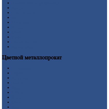
Двутавровая
балка (двутавр)
Квадрат
Круг
стальной
Лист
Проволока
Рельсы
Сетка
Труба
Шестигранник
Калькулятор
Цветной
металлопрокат
Алюминий
Бронза
Вольфрам
Латунь
Медь
Никель
Олово
Свинец
Титан