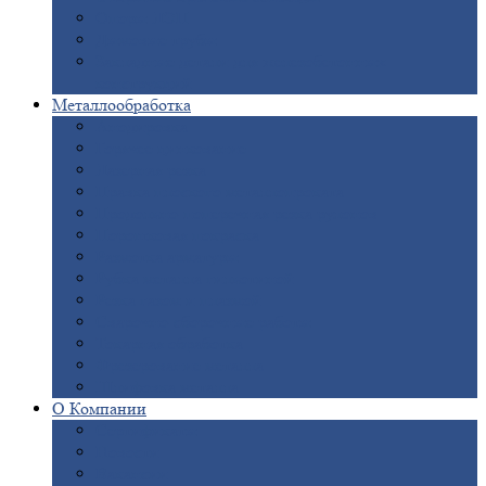
Опоры
ЛЭП
Дымовые
трубы
Закладные
детали для железобетонных
конструкций
Металлообработка
Анодировка
Горячее
цинкование
Лазерная
резка
Правка
плоского металлопроката
Продольно-поперечная
резка рулонов
Порошковая
покраска
Размотка
арматуры
Рубка
металла гильотиной
Резка
газом и плазмой
Сварочно-сборочные
работы
Токарная
обработка
Фрезерование
металла
Шлифовка
металла
О
Компании
Сертификаты
Новости
Вакансии