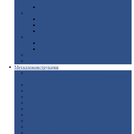
покрытием
Доборные
элементы оцинкованные
Евроштакетник
Штакетник
металлический полукруглый
Штакетник
металлический П-образный
Штакетник
металлический М-образный
Забор
металлический «Еврожалюзи»
Забор
жалюзи — Z
Забор
жалюзи — S
Сантехника
Рельсы
Металлоконструкции
Рамные
конструкции для дорожного
строительства
Быстровозводимые
здания
Металлоконструкции
для мостов
Технологические
металлоконструкции
Козловой
кран
Нестандартные
металлоконструкции
Решетки,
заборы и ограды
Прожекторные
мачты
Изготовление
лестниц из металла
Открытые
крановые эстакады