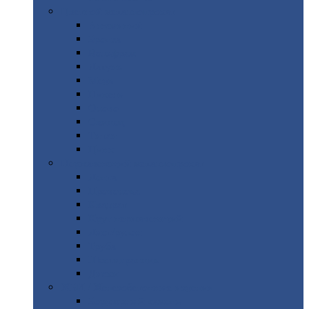
Цветной
металлопрокат
Алюминий
Бронза
Вольфрам
Латунь
Медь
Никель
Олово
Свинец
Титан
Цинк
Нержавеющий
металлопрокат
Лента
Проволока
Квадрат
Круг
нержавеющий
Лист/рулон
Труба
Шестигранник
Диски
ЖБИ
/ Железобетонные изделия
Бордюрный
камень