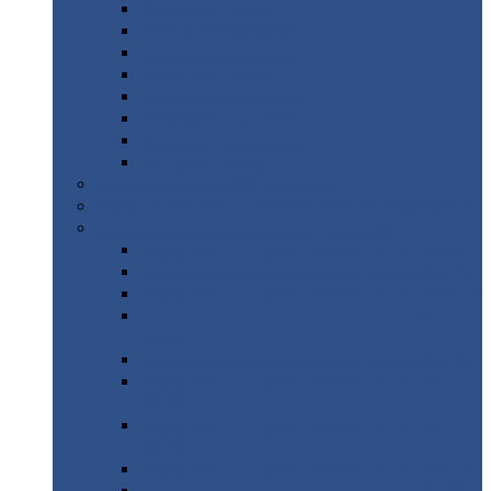
Дорожные
плиты
Каналы
непроходные
Ленточный
фундамент
Лифтовые
шахты
Перемычки
бетонные
Аэродромные
плиты
Фундаментные
блоки
Тепловые
камеры
Авиатехприемка
(РТ приемка)
Арочное
укрытие для конвейеров из профнастила
Профнастил
с нестандартной шириной
Профнастил
с нестандартной шириной С8
Профнастил
с нестандартной шириной С10
Профнастил
с нестандартной шириной СС10
Профнастил
с нестандартной шириной
МП10
Профнастил
с нестандартной шириной С15
Профнастил
с нестандартной шириной
МП18
Профнастил
с нестандартной шириной
МП20
Профнастил
с нестандартной шириной С18