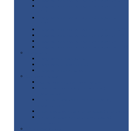
Профнастил
с нестандартной шириной С21
Профнастил
с нестандартной шириной
МП35
Профнастил
с нестандартной шириной
НС35
Профнастил
с нестандартной шириной С44
Профнастил
с нестандартной шириной Н60
Профнастил
с нестандартной шириной Н75
Профнастил
с нестандартной шириной Н114
Профнастил
Профнастил
для крыши
Профнастил
окрашенный
Профнастил
оцинкованный
Сэндвич-панели
Нестандартные
сэндвич панели
С
минераловатным утеплителем (
кровельные )
С
утеплителем из пенополистерола (
кровельные )
С
минераловатным утеплителем ( стеновые )
С
утеплителем из пенополистерола (
стеновые )
Металлочерепица