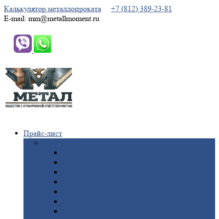
Калькулятор металлопроката
+7 (812) 389-23-81
E-mail: mm@metallmoment.ru
Прайс-лист
Черный
металлопрокат
Арматура
Двутавровая
балка (двутавр)
Квадрат
Круг
стальной
Полоса
стальная
Проволока
Сетка