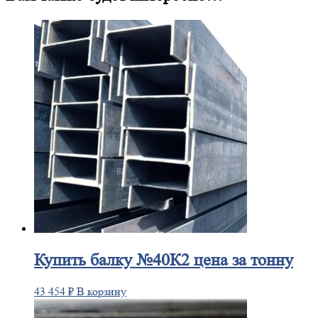
Купить
балку №40К2 цена за тонну
43 454
₽
В корзину