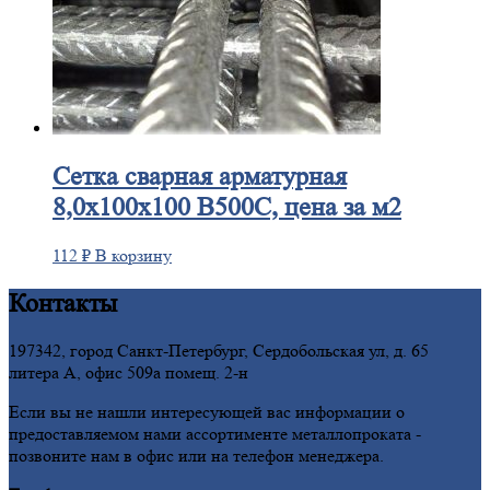
Сетка
сварная арматурная
8,0х100х100 В500С, цена за м2
112
₽
В корзину
Контакты
197342, город Санкт-Петербург, Сердобольская ул, д. 65
литера А, офис 509а помещ. 2-н
Если вы не нашли интересующей вас информации о
предоставляемом нами ассортименте металлопроката -
позвоните нам в офис или на телефон менеджера.