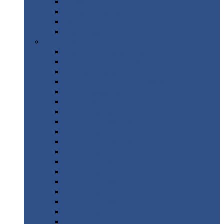
Труба
стальная
Уголок
стальной
Швеллер
Шестигранник
Листовой
прокат
Просечно-вытяжной
лист / ПВЛ
Лист
холоднокатаный
Лист
оцинкованный
Лист
горячекатаный Ст09Г2С
Лист
горячекатаный Ст3
Лист
рифленый: чечевицы
Лист
сталь 10Г2ФБЮ
Лист
сталь 10ХСНД
Лист
сталь 10ХСНД-12
Лист
сталь 12Х1МФ
Лист
сталь 12ХМ
Лист
сталь 16ГС
Лист
сталь 20
Лист
сталь 20К
Лист
сталь 20ЮЧ
Лист
сталь 20Х
Лист
сталь 22К
Лист
сталь 45