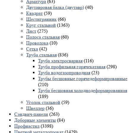
Арматура
(63)
Двутавровая балка (двутавр)
(40)
Квадрат
(59)
Шестигранник
(66)
Круг стальной
(1363)
Лист
(275)
Полоса стальная
(60)
Проволока
(10)
Сетка
(42)
Труба стальная
(836)
Труба электросварная
(116)
Труба профильная горячекатаная
(298)
Труба водогазопроводная
(23)
Трубы бесшовные горячедеформированные
(210)
Труба бесшовная холоднодеформированная
(189)
Уголок стальной
(59)
Швеллер
(36)
Сэндвич-панели
(263)
Доборные элементы
(84)
Профнастил
(3398)
Цветной металлопрокат
(1429)