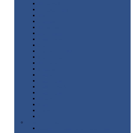
Монтеррей
Супермонтеррей
Макси
Экоррей
Монтекристо
Монтерроса
Трамонтана
Квинта
плюс
Квинта
плюс 3D
Квинта
уно
Монкатта
Классик
Классик
плюс
Ламонтерра
Ламонтерра
X
Ламонтерра
XL
Модерн
Камея
Квадро
Кредо
Доборные
элементы
Доборные
элементы с полимерным