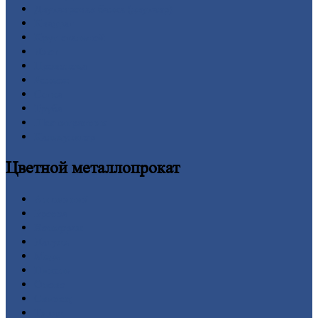
Двутавровая
балка (двутавр)
Квадрат
Круг
стальной
Лист
Проволока
Рельсы
Сетка
Труба
Шестигранник
Калькулятор
Цветной
металлопрокат
Алюминий
Бронза
Вольфрам
Латунь
Медь
Никель
Олово
Свинец
Титан