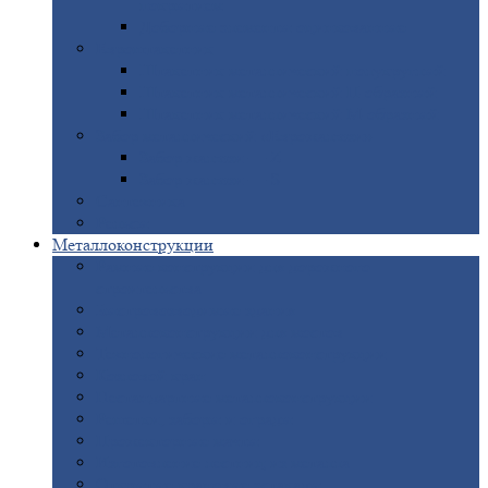
покрытием
Доборные
элементы оцинкованные
Евроштакетник
Штакетник
металлический полукруглый
Штакетник
металлический П-образный
Штакетник
металлический М-образный
Забор
металлический «Еврожалюзи»
Забор
жалюзи — Z
Забор
жалюзи — S
Сантехника
Рельсы
Металлоконструкции
Рамные
конструкции для дорожного
строительства
Быстровозводимые
здания
Металлоконструкции
для мостов
Технологические
металлоконструкции
Козловой
кран
Нестандартные
металлоконструкции
Решетки,
заборы и ограды
Прожекторные
мачты
Изготовление
лестниц из металла
Открытые
крановые эстакады