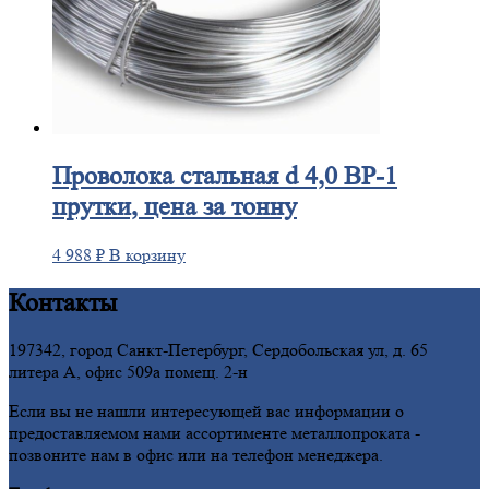
Проволока
стальная d 4,0 ВР-1
прутки, цена за тонну
4 988
₽
В корзину
Контакты
197342, город Санкт-Петербург, Сердобольская ул, д. 65
литера А, офис 509а помещ. 2-н
Если вы не нашли интересующей вас информации о
предоставляемом нами ассортименте металлопроката -
позвоните нам в офис или на телефон менеджера.