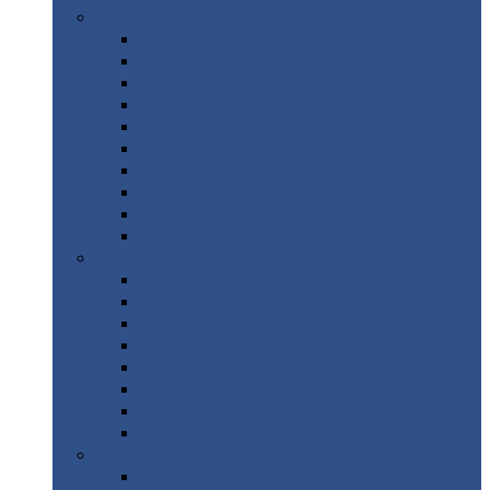
Цветной
металлопрокат
Алюминий
Бронза
Вольфрам
Латунь
Медь
Никель
Олово
Свинец
Титан
Цинк
Нержавеющий
металлопрокат
Лента
Проволока
Квадрат
Круг
нержавеющий
Лист/рулон
Труба
Шестигранник
Диски
ЖБИ
/ Железобетонные изделия
Бордюрный
камень