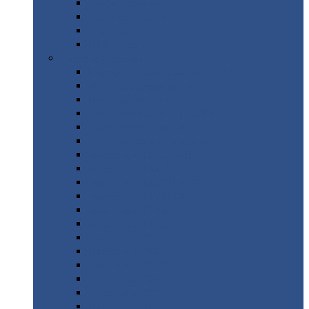
Труба
стальная
Уголок
стальной
Швеллер
Шестигранник
Листовой
прокат
Просечно-вытяжной
лист / ПВЛ
Лист
холоднокатаный
Лист
оцинкованный
Лист
горячекатаный Ст09Г2С
Лист
горячекатаный Ст3
Лист
рифленый: чечевицы
Лист
сталь 10Г2ФБЮ
Лист
сталь 10ХСНД
Лист
сталь 10ХСНД-12
Лист
сталь 12Х1МФ
Лист
сталь 12ХМ
Лист
сталь 16ГС
Лист
сталь 20
Лист
сталь 20К
Лист
сталь 20ЮЧ
Лист
сталь 20Х
Лист
сталь 22К
Лист
сталь 45