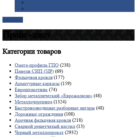
Галерея
Доставка
Контакты
Прайс-лист
Категории
товаров
Омега-профиль ГПО
(238)
Панели СИП (SIP)
(69)
Фальцевая кровля
(177)
Арматурные каркасы
(159)
Евроштакетник
(74)
Забор металлический «Еврожалюзи»
(48)
Металлочерепица
(1324)
Быстровозводимые разборные ангары
(48)
Дорожные ограждения
(108)
Арочная фальцевая кровля
(218)
Сварной решетчатый настил
(13)
Черный металлопрокат
(2932)