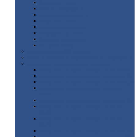
Дорожные
плиты
Каналы
непроходные
Ленточный
фундамент
Лифтовые
шахты
Перемычки
бетонные
Аэродромные
плиты
Фундаментные
блоки
Тепловые
камеры
Авиатехприемка
(РТ приемка)
Арочное
укрытие для конвейеров из профнастила
Профнастил
с нестандартной шириной
Профнастил
с нестандартной шириной С8
Профнастил
с нестандартной шириной С10
Профнастил
с нестандартной шириной СС10
Профнастил
с нестандартной шириной
МП10
Профнастил
с нестандартной шириной С15
Профнастил
с нестандартной шириной
МП18
Профнастил
с нестандартной шириной
МП20
Профнастил
с нестандартной шириной С18