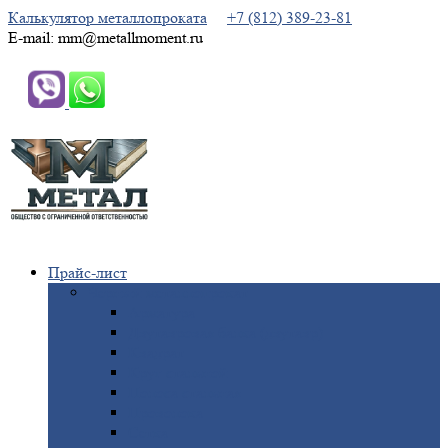
Калькулятор металлопроката
+7 (812) 389-23-81
E-mail: mm@metallmoment.ru
Прайс-лист
Черный
металлопрокат
Арматура
Двутавровая
балка (двутавр)
Квадрат
Круг
стальной
Полоса
стальная
Проволока
Сетка