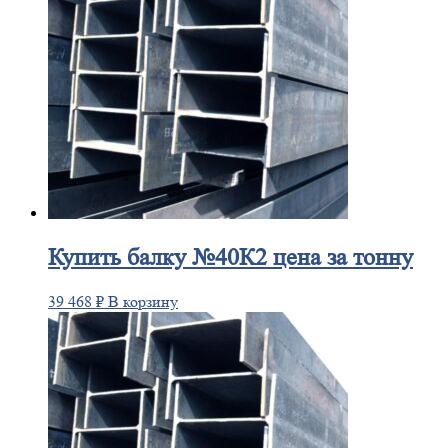
Купить
балку №40К2 цена за тонну
39 468
₽
В корзину