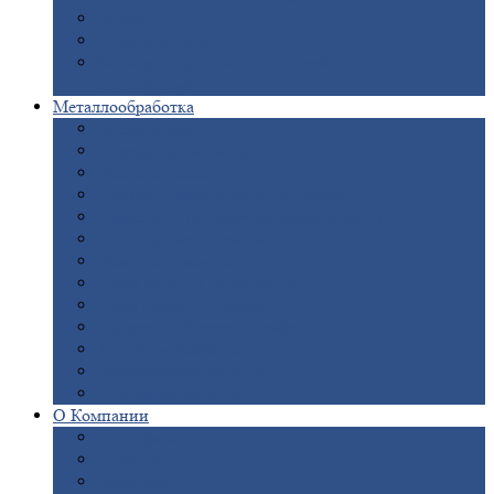
Опоры
ЛЭП
Дымовые
трубы
Закладные
детали для железобетонных
конструкций
Металлообработка
Анодировка
Горячее
цинкование
Лазерная
резка
Правка
плоского металлопроката
Продольно-поперечная
резка рулонов
Порошковая
покраска
Размотка
арматуры
Рубка
металла гильотиной
Резка
газом и плазмой
Сварочно-сборочные
работы
Токарная
обработка
Фрезерование
металла
Шлифовка
металла
О
Компании
Сертификаты
Новости
Вакансии