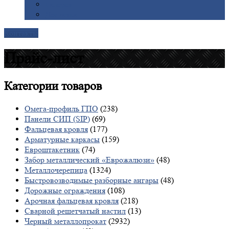
Галерея
Доставка
Контакты
Прайс-лист
Категории
товаров
Омега-профиль ГПО
(238)
Панели СИП (SIP)
(69)
Фальцевая кровля
(177)
Арматурные каркасы
(159)
Евроштакетник
(74)
Забор металлический «Еврожалюзи»
(48)
Металлочерепица
(1324)
Быстровозводимые разборные ангары
(48)
Дорожные ограждения
(108)
Арочная фальцевая кровля
(218)
Сварной решетчатый настил
(13)
Черный металлопрокат
(2932)