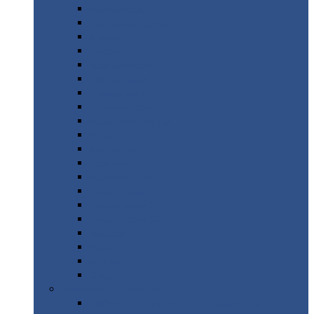
Монтеррей
Супермонтеррей
Макси
Экоррей
Монтекристо
Монтерроса
Трамонтана
Квинта
плюс
Квинта
плюс 3D
Квинта
уно
Монкатта
Классик
Классик
плюс
Ламонтерра
Ламонтерра
X
Ламонтерра
XL
Модерн
Камея
Квадро
Кредо
Доборные
элементы
Доборные
элементы с полимерным