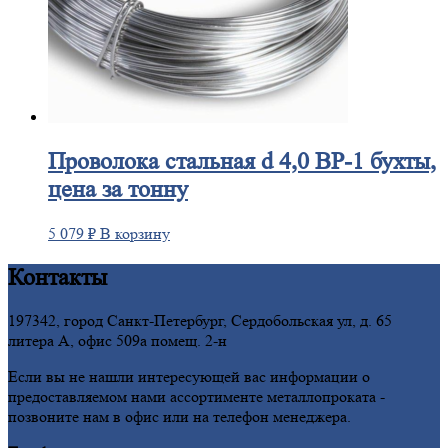
Проволока
стальная d 4,0 ВР-1 бухты,
цена за тонну
5 079
₽
В корзину
Контакты
197342, город Санкт-Петербург, Сердобольская ул, д. 65
литера А, офис 509а помещ. 2-н
Если вы не нашли интересующей вас информации о
предоставляемом нами ассортименте металлопроката -
позвоните нам в офис или на телефон менеджера.