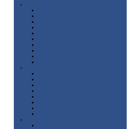
Цветной
металлопрокат
Алюминий
Бронза
Вольфрам
Латунь
Медь
Никель
Олово
Свинец
Титан
Цинк
Нержавеющий
металлопрокат
Лента
Проволока
Квадрат
Круг
нержавеющий
Лист/рулон
Труба
Шестигранник
Диски
ЖБИ
/ Железобетонные изделия
Бордюрный
камень