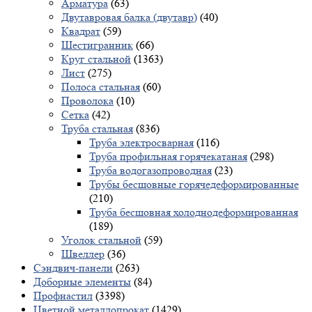
Арматура
(63)
Двутавровая балка (двутавр)
(40)
Квадрат
(59)
Шестигранник
(66)
Круг стальной
(1363)
Лист
(275)
Полоса стальная
(60)
Проволока
(10)
Сетка
(42)
Труба стальная
(836)
Труба электросварная
(116)
Труба профильная горячекатаная
(298)
Труба водогазопроводная
(23)
Трубы бесшовные горячедеформированные
(210)
Труба бесшовная холоднодеформированная
(189)
Уголок стальной
(59)
Швеллер
(36)
Сэндвич-панели
(263)
Доборные элементы
(84)
Профнастил
(3398)
Цветной металлопрокат
(1429)