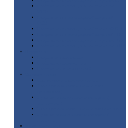
Профнастил
с нестандартной шириной С21
Профнастил
с нестандартной шириной
МП35
Профнастил
с нестандартной шириной
НС35
Профнастил
с нестандартной шириной С44
Профнастил
с нестандартной шириной Н60
Профнастил
с нестандартной шириной Н75
Профнастил
с нестандартной шириной Н114
Профнастил
Профнастил
для крыши
Профнастил
окрашенный
Профнастил
оцинкованный
Сэндвич-панели
Нестандартные
сэндвич панели
С
минераловатным утеплителем (
кровельные )
С
утеплителем из пенополистерола (
кровельные )
С
минераловатным утеплителем ( стеновые )
С
утеплителем из пенополистерола (
стеновые )
Металлочерепица