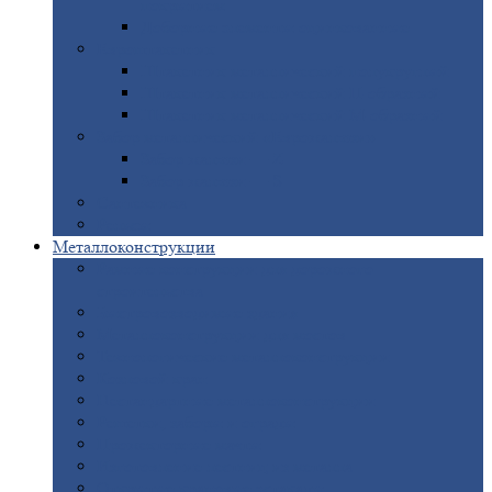
покрытием
Доборные
элементы оцинкованные
Евроштакетник
Штакетник
металлический полукруглый
Штакетник
металлический П-образный
Штакетник
металлический М-образный
Забор
металлический «Еврожалюзи»
Забор
жалюзи — Z
Забор
жалюзи — S
Сантехника
Рельсы
Металлоконструкции
Рамные
конструкции для дорожного
строительства
Быстровозводимые
здания
Металлоконструкции
для мостов
Технологические
металлоконструкции
Козловой
кран
Нестандартные
металлоконструкции
Решетки,
заборы и ограды
Прожекторные
мачты
Изготовление
лестниц из металла
Открытые
крановые эстакады