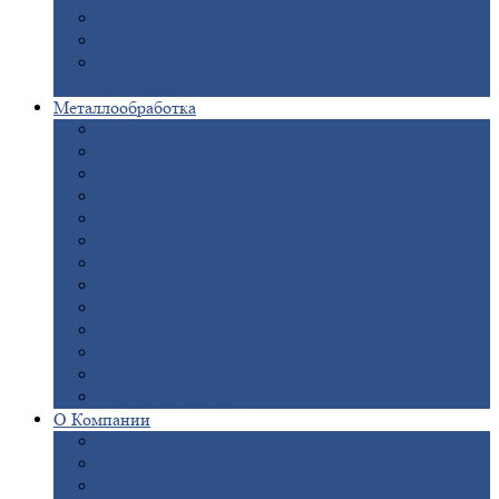
Опоры
ЛЭП
Дымовые
трубы
Закладные
детали для железобетонных
конструкций
Металлообработка
Анодировка
Горячее
цинкование
Лазерная
резка
Правка
плоского металлопроката
Продольно-поперечная
резка рулонов
Порошковая
покраска
Размотка
арматуры
Рубка
металла гильотиной
Резка
газом и плазмой
Сварочно-сборочные
работы
Токарная
обработка
Фрезерование
металла
Шлифовка
металла
О
Компании
Сертификаты
Новости
Вакансии