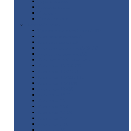
Труба
стальная
Уголок
стальной
Швеллер
Шестигранник
Листовой
прокат
Просечно-вытяжной
лист / ПВЛ
Лист
холоднокатаный
Лист
оцинкованный
Лист
горячекатаный Ст09Г2С
Лист
горячекатаный Ст3
Лист
рифленый: чечевицы
Лист
сталь 10Г2ФБЮ
Лист
сталь 10ХСНД
Лист
сталь 10ХСНД-12
Лист
сталь 12Х1МФ
Лист
сталь 12ХМ
Лист
сталь 16ГС
Лист
сталь 20
Лист
сталь 20К
Лист
сталь 20ЮЧ
Лист
сталь 20Х
Лист
сталь 22К
Лист
сталь 45