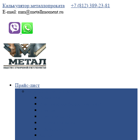
Калькулятор металлопроката
+7 (812) 389-23-81
E-mail: mm@metallmoment.ru
Прайс-лист
Черный
металлопрокат
Арматура
Двутавровая
балка (двутавр)
Квадрат
Круг
стальной
Полоса
стальная
Проволока
Сетка