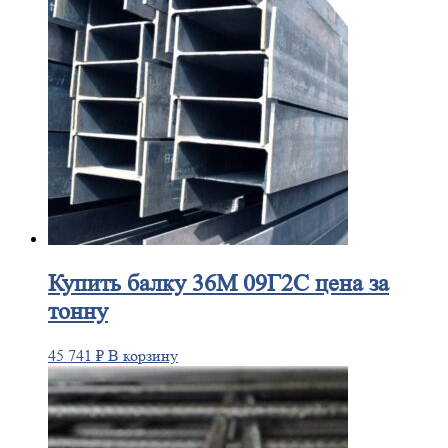
Купить
балку 36М 09Г2С цена за
тонну
45 741
₽
В корзину