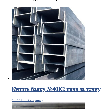
Купить
балку №40К2 цена за тонну
43 454
₽
В корзину