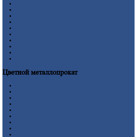
Двутавровая
балка (двутавр)
Квадрат
Круг
стальной
Лист
Проволока
Рельсы
Сетка
Труба
Шестигранник
Калькулятор
Цветной
металлопрокат
Алюминий
Бронза
Вольфрам
Латунь
Медь
Никель
Олово
Свинец
Титан