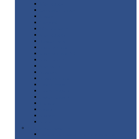
Монтеррей
Супермонтеррей
Макси
Экоррей
Монтекристо
Монтерроса
Трамонтана
Квинта
плюс
Квинта
плюс 3D
Квинта
уно
Монкатта
Классик
Классик
плюс
Ламонтерра
Ламонтерра
X
Ламонтерра
XL
Модерн
Камея
Квадро
Кредо
Доборные
элементы
Доборные
элементы с полимерным