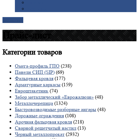
Галерея
Доставка
Контакты
Прайс-лист
Категории
товаров
Омега-профиль ГПО
(238)
Панели СИП (SIP)
(69)
Фальцевая кровля
(177)
Арматурные каркасы
(159)
Евроштакетник
(74)
Забор металлический «Еврожалюзи»
(48)
Металлочерепица
(1324)
Быстровозводимые разборные ангары
(48)
Дорожные ограждения
(108)
Арочная фальцевая кровля
(218)
Сварной решетчатый настил
(13)
Черный металлопрокат
(2932)