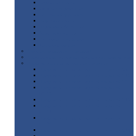
Дорожные
плиты
Каналы
непроходные
Ленточный
фундамент
Лифтовые
шахты
Перемычки
бетонные
Аэродромные
плиты
Фундаментные
блоки
Тепловые
камеры
Авиатехприемка
(РТ приемка)
Арочное
укрытие для конвейеров из профнастила
Профнастил
с нестандартной шириной
Профнастил
с нестандартной шириной С8
Профнастил
с нестандартной шириной С10
Профнастил
с нестандартной шириной СС10
Профнастил
с нестандартной шириной
МП10
Профнастил
с нестандартной шириной С15
Профнастил
с нестандартной шириной
МП18
Профнастил
с нестандартной шириной
МП20
Профнастил
с нестандартной шириной С18