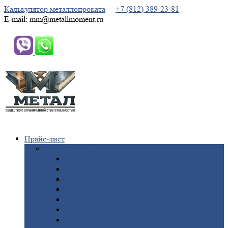
Калькулятор металлопроката
+7 (812) 389-23-81
E-mail: mm@metallmoment.ru
Прайс-лист
Черный
металлопрокат
Арматура
Двутавровая
балка (двутавр)
Квадрат
Круг
стальной
Полоса
стальная
Проволока
Сетка