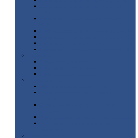
Профнастил
с нестандартной шириной С21
Профнастил
с нестандартной шириной
МП35
Профнастил
с нестандартной шириной
НС35
Профнастил
с нестандартной шириной С44
Профнастил
с нестандартной шириной Н60
Профнастил
с нестандартной шириной Н75
Профнастил
с нестандартной шириной Н114
Профнастил
Профнастил
для крыши
Профнастил
окрашенный
Профнастил
оцинкованный
Сэндвич-панели
Нестандартные
сэндвич панели
С
минераловатным утеплителем (
кровельные )
С
утеплителем из пенополистерола (
кровельные )
С
минераловатным утеплителем ( стеновые )
С
утеплителем из пенополистерола (
стеновые )
Металлочерепица