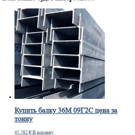
Купить
балку 36М 09Г2С цена за
тонну
45 782
₽
В корзину