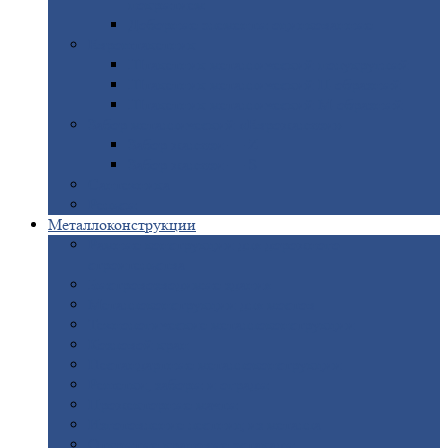
покрытием
Доборные
элементы оцинкованные
Евроштакетник
Штакетник
металлический полукруглый
Штакетник
металлический П-образный
Штакетник
металлический М-образный
Забор
металлический «Еврожалюзи»
Забор
жалюзи — Z
Забор
жалюзи — S
Сантехника
Рельсы
Металлоконструкции
Рамные
конструкции для дорожного
строительства
Быстровозводимые
здания
Металлоконструкции
для мостов
Технологические
металлоконструкции
Козловой
кран
Нестандартные
металлоконструкции
Решетки,
заборы и ограды
Прожекторные
мачты
Изготовление
лестниц из металла
Открытые
крановые эстакады