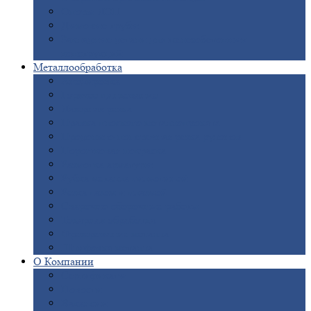
Опоры
ЛЭП
Дымовые
трубы
Закладные
детали для железобетонных
конструкций
Металлообработка
Анодировка
Горячее
цинкование
Лазерная
резка
Правка
плоского металлопроката
Продольно-поперечная
резка рулонов
Порошковая
покраска
Размотка
арматуры
Рубка
металла гильотиной
Резка
газом и плазмой
Сварочно-сборочные
работы
Токарная
обработка
Фрезерование
металла
Шлифовка
металла
О
Компании
Сертификаты
Новости
Вакансии