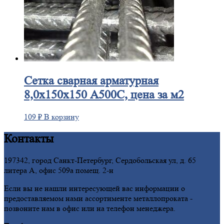
Сетка
сварная арматурная
8,0х150х150 А500С, цена за м2
109
₽
В корзину
Контакты
197342, город Санкт-Петербург, Сердобольская ул, д. 65
литера А, офис 509а помещ. 2-н
Если вы не нашли интересующей вас информации о
предоставляемом нами ассортименте металлопроката -
позвоните нам в офис или на телефон менеджера.