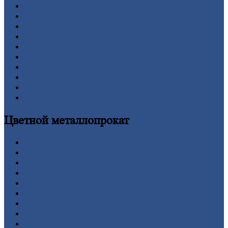
Двутавровая
балка (двутавр)
Квадрат
Круг
стальной
Лист
Проволока
Рельсы
Сетка
Труба
Шестигранник
Калькулятор
Цветной
металлопрокат
Алюминий
Бронза
Вольфрам
Латунь
Медь
Никель
Олово
Свинец
Титан