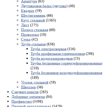
Арматура
(63)
Двутавровая балка (двутавр)
(40)
Квадрат
(59)
Шестигранник
(66)
Круг стальной
(1363)
Лист
(275)
Полоса стальная
(60)
Проволока
(10)
Сетка
(42)
Труба стальная
(836)
Труба электросварная
(116)
Труба профильная горячекатаная
(298)
Труба водогазопроводная
(23)
Трубы бесшовные горячедеформированные
(210)
Труба бесшовная холоднодеформированная
(189)
Уголок стальной
(59)
Швеллер
(36)
Сэндвич-панели
(263)
Доборные элементы
(84)
Профнастил
(3398)
Цветной металлопрокат
(1429)