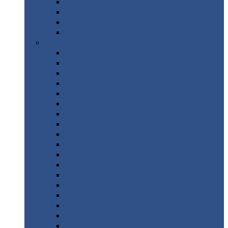
Труба
стальная
Уголок
стальной
Швеллер
Шестигранник
Листовой
прокат
Просечно-вытяжной
лист / ПВЛ
Лист
холоднокатаный
Лист
оцинкованный
Лист
горячекатаный Ст09Г2С
Лист
горячекатаный Ст3
Лист
рифленый: чечевицы
Лист
сталь 10Г2ФБЮ
Лист
сталь 10ХСНД
Лист
сталь 10ХСНД-12
Лист
сталь 12Х1МФ
Лист
сталь 12ХМ
Лист
сталь 16ГС
Лист
сталь 20
Лист
сталь 20К
Лист
сталь 20ЮЧ
Лист
сталь 20Х
Лист
сталь 22К
Лист
сталь 45